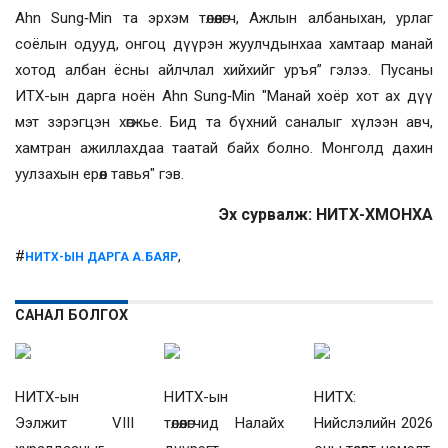
Ahn Sung‑Min та эрхэм төлөөлөгч, Ажлын албаныхан, урлаг
соёлын одууд, онгоц дүүрэн жуулчдынхаа хамтаар манай
хотод албан ёсны айлчлал хийхийг уръя” гэлээ. Пусаны
ИТХ-ын дарга ноён Ahn Sung‑Min "Манай хоёр хот ах дүү
мэт зэрэгцэн хөгжье. Бид та бүхний саналыг хүлээн авч,
хамтран ажиллахдаа таатай байх болно. Монголд дахин
уулзахын ерөөл тавья" гэв.
Эх сурвалж:
НИТХ-ХМОНХА
#
,
НИТХ-ЫН ДАРГА А.БАЯР
САНАЛ БОЛГОХ
НИТХ-ын
НИТХ-ын
НИТХ:
Ээлжит VIII
төлөөлөгчид Налайх
Нийслэлийн 2026