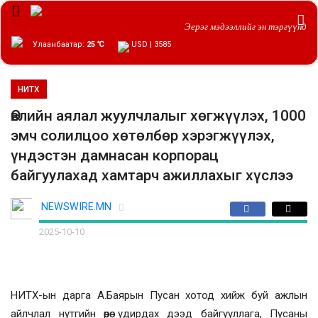
Эерэг мэдээллийг эн тэргүүнд
Улаанбаатар:
25 ℃
USD | 3585
НИТХ
Өвлийн аялал жуулчлалыг хөгжүүлэх, 1000
эмч солилцоо хөтөлбөр хэрэгжүүлэх,
үндэстэн дамнасан корпорац
байгуулахад хамтарч ажиллахыг хүслээ
NEWSWIRE.MN
2025-10-10
НИТХ-ын дарга А.Баярын Пусан хотод хийж буй ажлын
айлчлал нутгийн өөрөө удирдах дээд байгууллага, Пусаны