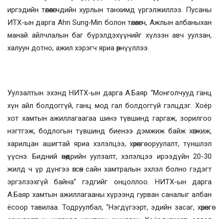
иргэдийн төлөөлөгчдийн хурлын танхимд үргэлжиллээ. Пусаны
ИТХ-ын дарга Ahn Sung‑Min болон төлөөлөгч, Ажлын албаныхан
манай айлчлалын баг бүрэлдэхүүнийг хүлээн авч уулзан,
халуун дотно, ажил хэрэгч яриа өрнүүллээ.
Уулзалтын эхэнд НИТХ-ын дарга А.Баяр “Монголчууд ганц
хүн айл болдоггүй, ганц мод гал болдоггүй гэлцдэг. Хоёр
хот хамтын ажиллагаагаа шинэ түвшинд гаргаж, зорилгоо
нэгтгэж, бодлогын түвшинд биенээ дэмжиж байж хөгжиж,
харилцан ашигтай яриа хэлэлцээ, хөрөнгө оруулалт, түншлэл
үүснэ. Бидний өнөөдрийн уулзалт, хэлэлцээ ирээдүйн 20-30
жилд ч үр дүнгээ өгсөн сайн хамтралын эхлэл болно гэдэгт
эргэлзэхгүй байна” гэдгийг онцоллоо. НИТХ-ын дарга
А.Баяр хамтын ажиллагааны хүрээнд гурван саналыг албан
ёсоор тавилаа. Тодруулбал, "Нэгдүгээрт, эдийн засаг, хөрөнгө