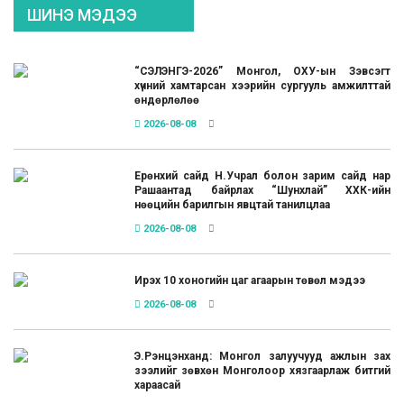
ШИНЭ МЭДЭЭ
“СЭЛЭНГЭ-2026” Монгол, ОХУ-ын Зэвсэгт
хүчний хамтарсан хээрийн сургууль амжилттай
өндөрлөлөө
2026-08-08
Ерөнхий сайд Н.Учрал болон зарим сайд нар
Рашаантад байрлах “Шунхлай” ХХК-ийн
нөөцийн барилгын явцтай танилцлаа
2026-08-08
Ирэх 10 хоногийн цаг агаарын төвөл мэдээ
2026-08-08
Э.Рэнцэнханд: Монгол залуучууд ажлын зах
зээлийг зөвхөн Монголоор хязгаарлаж битгий
хараасай