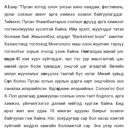
А.Баяр “Пусан хотод олон улсын кино наадам, фестиваль,
урлаг соёлын эвент арга хэмжээ зохион байгуулагддаг.
Тиймээс Пусан-Улаанбаатарын соёлын өдрүүд арга хэмжээг
тогтмолжуулах хүсэлтэй байна. Ийм эрэлт, жуулчдыг татах
боломж бий. Жишээлбэл, алдарт “Backstreet boys” хамтлаг
Казахстанд тоглоход Монголоос маш олон жуулчин тэрхүү
тоглолтыг зорьж очоод үзэж байна. Нөгөө талдаа манай улс
өвөлдөө -40 хэм хүрч хүйтэрдэг, эрс тэс уур амьсгалтай, цас
мөсний орон болж хувирдаг, онцгой цаг агаартай. Өвлийн
аялал жуучлалыг хөгжүүлэх таатай бүс нутаг. Миний хувьд
Сөүл болон Пусан хотын хурлын дарга нарт онцгойлон энэ
саналаа илэрхийлсэн. Өдгөө дахин илэрхийлье. Солонгос бол
К-Поп урлагаар дамжуулан соёлын олон талт бодлого, арга
хэмжээ, үйлчилгээгээ дэлхий нийтэд хүргэж байна. Бид
ирэх жил анх удаа 10 мянган адууны баярыг зохион
байгуулах гэж байна. Нэг, хоёрдугаар сар бол хасах хэмтэй
хүйтнийг мэдрэх хамгийн боломжтой сар. Энэ үеэр ноён