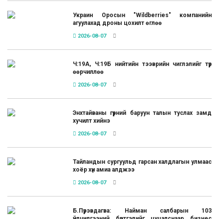
Украин Оросын "Wildberries" компанийн
агуулахад дроны цохилт өглөө
2026-08-07
Ч:19А, Ч:19Б нийтийн тээврийн чиглэлийг түр
өөрчиллөө
2026-08-07
Энхтайваны гүүрний баруун талын туслах замд
хучилт хийнэ
2026-08-07
Тайландын сургуульд гарсан халдлагын улмаас
хоёр хүн амиа алджээ
2026-08-07
Б.Пүрэвдагва: Найман салбарын 103
үйлчилгээний бүртгэлийг цуцалснаар бизнес