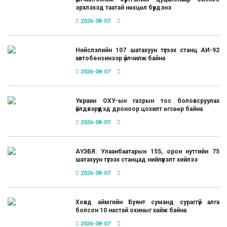
эрхлэхэд таатай нөхцөл бүрдэнэ
2026-08-07
Нийслэлийн 107 шатахуун түгээх станц АИ-92
автобензинээр үйлчилж байна
2026-08-07
Украин ОХУ-ын газрын тос боловсруулах
үйлдвэрүүдэд дроноор цохилт өгсөөр байна
2026-08-07
АҮЭБЯ: Улаанбаатарын 155, орон нутгийн 75
шатахуун түгээх станцад нийлүүлэлт хийлээ
2026-08-07
Ховд аймгийн Буянт суманд сураггүй алга
болсон 10 настай охиныг хайж байна
2026-08-07