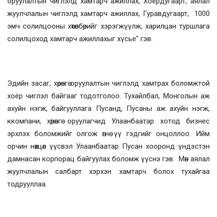
оруулалтын чиглэлд хамтарч ажиллах, Хоёрдугаарт, аялал
жуулчлалын чиглэлд хамтарч ажиллах, Гуравдугаарт, 1000
эмч солилцооны хөтөлбөрийг хэрэгжүүлж, харилцан туршлага
солилцоход хамтарч ажиллахыг хүсье" гэв.
Эдийн засаг, хөрөнгө оруулалтын чиглэлд хамтрах боломжтой
хоёр чиглэл байгааг тодотголоо. Тухайлбал, Монголын аж
ахуйн нэгж, байгууллага Пусанд, Пусаны аж ахуйн нэгж,
ккомпани, хөрөнгө оруулагчид Улаанбаатар хотод бизнес
эрхлэх боломжийг олгож өгнө үү гэдгийг онцоллоо. Ийм
орчин нөхцөл үүсвэл Улаанбаатар Пусан хооронд үндэстэн
дамнасан корпорац байгуулах боломж үүснэ гэв. Мөн аялал
жуулчлалын салбарт хэрхэн хамтарч болох тухайгаа
тодрууллаа.