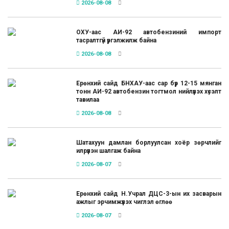
2026-08-08
ОХУ-аас АИ-92 автобензиний импорт
тасралтгүй үргэлжилж байна
2026-08-08
Ерөнхий сайд БНХАУ-аас сар бүр 12-15 мянган
тонн АИ-92 автобензин тогтмол нийлүүлэх хүсэлт
тавилаа
2026-08-08
Шатахуун дамлан борлуулсан хоёр зөрчлийг
илрүүлэн шалгаж байна
2026-08-07
Ерөнхий сайд Н.Учрал ДЦС-3-ын их засварын
ажлыг эрчимжүүлэх чиглэл өглөө
2026-08-07