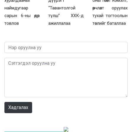
хуралдааныг
дүүрэгт
оны төсөвт нэмэлт,
наймдугаар
“Тавантолгой
өөрчлөлт оруулах
сарын 6-ны өдөр
түлш” ХХК-д
тухай тогтоолын
товлов
ажиллалаа
төслийг баталлаа
Хадгалах