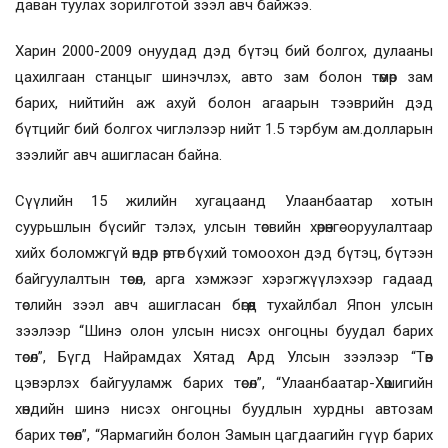
даван туулах зорилготой зээл авч байжээ.
Харин 2000-2009 онуудад дэд бүтэц бий болгох, дулааны
цахилгаан станцыг шинэчлэх, авто зам болон төмөр зам
барих, нийтийн аж ахуй болон агаарын тээврийн дэд
бүтцийг бий болгох чиглэлээр нийт 1.5 тэрбум ам.долларын
зээлийг авч ашигласан байна.
Сүүлийн 15 жилийн хугацаанд Улаанбаатар хотын
суурьшлын бүсийг тэлэх, улсын төсвийн хөрөнгө оруулалтаар
хийх боломжгүй өндөр өртөг бүхий томоохон дэд бүтэц, бүтээн
байгуулалтын төсөл, арга хэмжээг хэрэгжүүлэхээр гадаад
төслийн зээл авч ашигласан бөгөөд тухайлбал Япон улсын
зээлээр “Шинэ олон улсын нисэх онгоцны буудал барих
төсөл”, Бүгд Найрамдах Хятад Ард Улсын зээлээр “Төв
цэвэрлэх байгууламж барих төсөл”, “Улаанбаатар-Хөшигийн
хөндийн шинэ нисэх онгоцны буудлын хурдны автозам
барих төсөл”, “Яармагийн болон Замын цагдаагийн гүүр барих