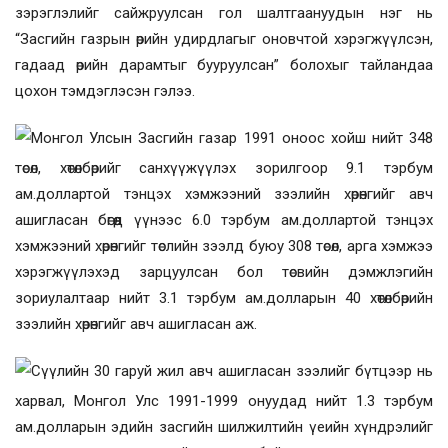
зэрэглэлийг сайжруулсан гол шалтгаануудын нэг нь
“Засгийн газрын өрийн удирдлагыг оновчтой хэрэгжүүлсэн,
гадаад өрийн дарамтыг бууруулсан” болохыг тайландаа
цохон тэмдэглэсэн гэлээ.
Монгол Улсын Засгийн газар 1991 оноос хойш нийт 348
төсөл, хөтөлбөрийг санхүүжүүлэх зорилгоор 9.1 тэрбум
ам.доллартой тэнцэх хэмжээний зээлийн хөрөнгийг авч
ашигласан бөгөөд үүнээс 6.0 тэрбум ам.доллартой тэнцэх
хэмжээний хөрөнгийг төслийн зээлд буюу 308 төсөл, арга хэмжээ
хэрэгжүүлэхэд зарцуулсан бол төсвийн дэмжлэгийн
зориулалтаар нийт 3.1 тэрбум ам.долларын 40 хөтөлбөрийн
зээлийн хөрөнгийг авч ашигласан аж.
Сүүлийн 30 гаруй жил авч ашигласан зээлийг бүтцээр нь
харвал,
Монгол Улс 1991-1999 онуудад нийт 1.3 тэрбум
ам.долларын эдийн засгийн шилжилтийн үеийн хүндрэлийг