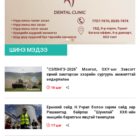
ШИНЭ МЭДЭЭ
“СЭЛЭНГЭ-2026” Монгол, ОХУ-ын Зэвсэгт
хүчний хамтарсан хээрийн сургууль амжилттай
өндөрлөлөө
16 цаг
Ерөнхий сайд Н.Учрал болон зарим сайд нар
Рашаантад байрлах “Шунхлай” ХХК-ийн
нөөцийн барилгын явцтай танилцлаа
17 цаг