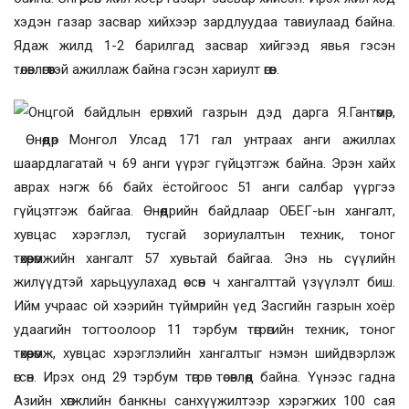
хэдэн газар засвар хийхээр зардлуудаа тавиулаад байна.
Ядаж жилд 1-2 барилгад засвар хийгээд явья гэсэн
төлөвлөгөөтэй ажиллаж байна гэсэн хариулт өгөв.
Онцгой байдлын ерөнхий газрын дэд дарга Я.Гантөмөр,
Өнөөдөр Монгол Улсад 171 гал унтраах анги ажиллах
шаардлагатай ч 69 анги үүрэг гүйцэтгэж байна. Эрэн хайх
аврах нэгж 66 байх ёстойгоос 51 анги салбар үүргээ
гүйцэтгэж байгаа. Өнөөдрийн байдлаар ОБЕГ-ын хангалт,
хувцас хэрэглэл, тусгай зориулалтын техник, тоног
төхөөрөмжийн хангалт 57 хувьтай байгаа. Энэ нь сүүлийн
жилүүдтэй харьцуулахад өссөн ч хангалттай үзүүлэлт биш.
Ийм учраас ой хээрийн түймрийн үед Засгийн газрын хоёр
удаагийн тогтоолоор 11 тэрбум төгрөгийн техник, тоног
төхөөрөмж, хувцас хэрэглэлийн хангалтыг нэмэн шийдвэрлэж
өгсөн. Ирэх онд 29 тэрбум төгрөг төсөвлөөд байна. Үүнээс гадна
Азийн хөгжлийн банкны санхүүжилтээр хэрэгжих 100 сая