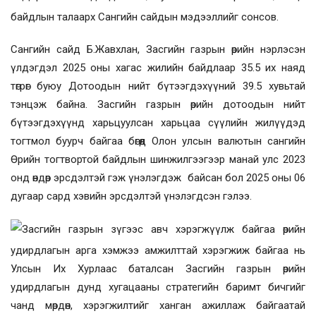
байдлын талаарх Сангийн сайдын мэдээллийг
сонсов.
Сангийн сайд Б.Жавхлан, Засгийн газрын өрийн нэрлэсэн
үлдэгдэл 2025 оны хагас жилийн байдлаар 35.5 их наяд
төгрөг буюу Дотоодын нийт бүтээгдэхүүний 39.5 хувьтай
тэнцэж байна. Засгийн газрын өрийн дотоодын нийт
бүтээгдэхүүнд харьцуулсан харьцаа сүүлийн жилүүдэд
тогтмол буурч байгаа бөгөөд Олон улсын валютын сангийн
Өрийн тогтвортой байдлын шинжилгээгээр манай улс 2023
онд өндөр эрсдэлтэй гэж үнэлэгдэж байсан бол 2025 оны 06
дугаар сард хэвийн эрсдэлтэй үнэлэгдсэн гэлээ.
Засгийн газрын зүгээс авч хэрэгжүүлж байгаа өрийн
удирдлагын арга хэмжээ амжилттай хэрэгжиж байгаа нь
Улсын Их Хурлаас баталсан Засгийн газрын өрийн
удирдлагын дунд хугацааны стратегийн баримт бичгийг
чанд мөрдөн, хэрэгжилтийг ханган ажиллаж байгаатай