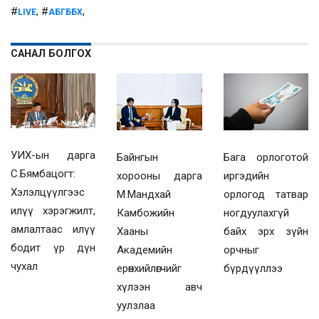
#
, #
,
LIVE
АБГББХ
САНАЛ БОЛГОХ
УИХ-ын дарга
Байнгын
Бага орлоготой
С.Бямбацогт:
хорооны дарга
иргэдийн
Хэлэлцүүлгээс
М.Мандхай
орлогод татвар
илүү хэрэгжилт,
Камбожийн
ногдуулахгүй
амлалтаас илүү
Хааны
байх эрх зүйн
бодит үр дүн
Академийн
орчныг
чухал
ерөнхийлөгчийг
бүрдүүллээ
хүлээн авч
уулзлаа