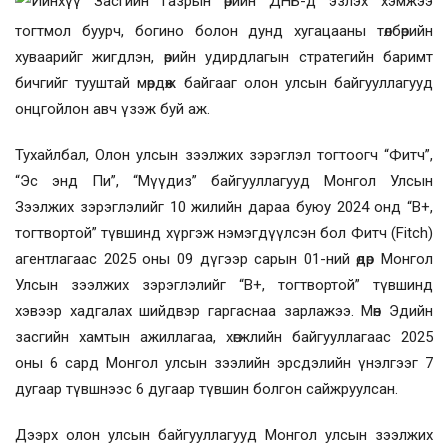
Ийнхүү Засгийн газрын өрийн ДНБ-д эзлэх хэмжээ
тогтмол буурч, богино болон дунд хугацааны төлбөрийн
хуваарийг жигдлэн, өрийн удирдлагын стратегийн баримт
бичгийг тууштай мөрдөж байгааг олон улсын байгууллагууд
онцгойлон авч үзэж буй аж.
Тухайлбал,
Олон улсын зээлжих зэрэглэл тогтоогч “Фитч”,
“Эс энд Пи”, “Мүүдиз” байгууллагууд Монгол Улсын
Зээлжих зэрэглэлийг 10 жилийн дараа буюу 2024 онд “В+,
тогтвортой” түвшинд хүргэж нэмэгдүүлсэн бол Фитч (Fitch)
агентлагаас 2025 оны 09 дүгээр сарын 01-ний өдөр Монгол
Улсын зээлжих зэрэглэлийг “B+, тогтвортой” түвшинд
хэвээр хадгалах шийдвэр гаргаснаа зарлажээ. Мөн Эдийн
засгийн хамтын ажиллагаа, хөгжлийн байгууллагаас 2025
оны 6 сард Монгол улсын зээлийн эрсдэлийн үнэлгээг 7
дугаар түвшнээс 6 дугаар түвшин болгон сайжруулсан.
Дээрх олон улсын байгууллагууд Монгол улсын зээлжих