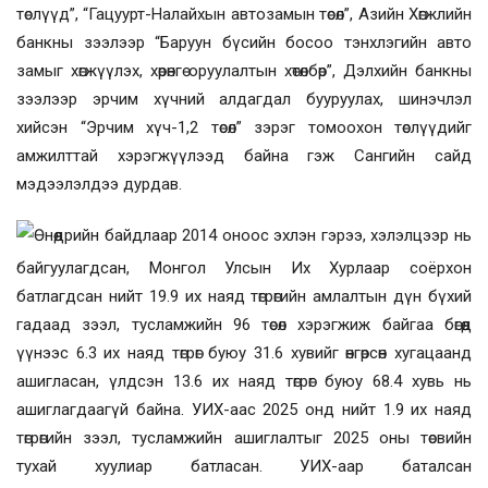
төслүүд”, “Гацуурт-Налайхын автозамын төсөл”, Азийн Хөгжлийн
банкны зээлээр “Баруун бүсийн босоо тэнхлэгийн авто
замыг хөгжүүлэх, хөрөнгө оруулалтын хөтөлбөр”, Дэлхийн банкны
зээлээр эрчим хүчний алдагдал бууруулах, шинэчлэл
хийсэн “Эрчим хүч-1,2 төсөл” зэрэг томоохон төслүүдийг
амжилттай хэрэгжүүлээд байна гэж Сангийн сайд
мэдээлэлдээ дурдав.
Өнөөдрийн байдлаар 2014 оноос эхлэн гэрээ, хэлэлцээр нь
байгуулагдсан, Монгол Улсын Их Хурлаар соёрхон
батлагдсан нийт 19.9 их наяд төгрөгийн амлалтын дүн бүхий
гадаад зээл, тусламжийн 96 төсөл хэрэгжиж байгаа бөгөөд
үүнээс 6.3 их наяд төгрөг буюу 31.6 хувийг өнгөрсөн хугацаанд
ашигласан, үлдсэн 13.6 их наяд төгрөг буюу 68.4 хувь нь
ашиглагдаагүй байна. УИХ-аас 2025 онд нийт 1.9 их наяд
төгрөгийн зээл, тусламжийн ашиглалтыг 2025 оны төсвийн
тухай хуулиар батласан. УИХ-аар баталсан