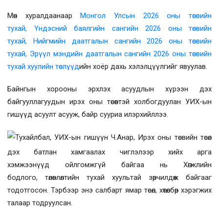
Мөн хуралдаанаар
Монгол Улсын 2026 оны төсвийн
тухай,
Үндэсний баялгийн сангийн 2026 оны төсвийн
тухай,
Нийгмийн даатгалын сангийн 2026 оны төсвийн
тухай,
Эрүүл мэндийн даатгалын сангийн 2026 оны төсвийн
тухай хуулийн төслүүд
ийн хоёр дахь хэлэлцүүлгийг явуулав.
Байнгын хорооны эрхлэх асуудлын хүрээн дэх
байгууллагуудын ирэх оны төсөвтэй холбогдуулан УИХ-ын
гишүүд асуулт асууж, байр сууриа илэрхийллээ.
Тухайлбал, УИХ-ын гишүүн Ч.Анар, Ирэх оны төсвийн төсөл
дэх
батлан хамгаалах чиглэл
ээр х
ий
х
арга
хэмжээнүүд
ойлгомжгүй байгаа нь
Хөгжлийн
бодлого
,
төлөвлөлтийн тухай хууль
тай зөрчилдөж байгааг
тодотгосон. Тэрбээр энэ салбарт ямар төсөл, хөтөлбөр хэрэгжих
талаар тодруулсан.