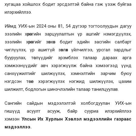
хугацаа хойшлох бодит эрсдэлтэй байна гэж үзэж буйгаа
илэрхийллээ.
Иймд УИХ-ын 2024 оны 81, 54 дүгээр тогтоолуудын дагуу
зээлийн хөрөнгийн зарцуулалтын үр ашгийг нэмэгдүүлэх,
зээлийн хөрөнгийг зөвхөн бодит эдийн засгийн салбарт
чиглүүлэх, үр ашиггүй зөвлөх үйлчилгээ, урсгал зардлыг
бууруулах, төслүүдийг эрэмблэх талаар дараах арга
хэмжээнүүдийг авч хэрэгжүүлж байна хэмээгээд үүнд
санхүүжилтийг шилжүүлэх, хэмнэлтийн зарчим буюу
нэгдсэн төсөл хэрэгжүүлэх нэгжид шилжүүлэх, цахим
шилжилт, бодлогын шинэчлэлийн талаар танилцуулав.
Сангийн сайдын мэдээлэлтэй холбогдуулан УИХ-ын
гишүүд асуулт асууж, байр сууриа илэрхийллээ
хэмээн
Улсын Их Хурлын Хэвлэл мэдээллийн газраас
мэдээллээ.