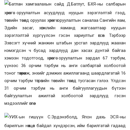
Батлан хамгаалахын сайд Д.Батлут, БХЯ-ны салбарын
хөрөнгө оруулалтын асуудлууд нууцын зэрэглэлтэй гээд,
төсвийн төсөлд оруулах хөрөнгө оруулалтын саналаа Сангийн яам,
Эдийн засаг, хөгжлийн яаманд жагсаалтаар нууцын
зэрэглэлтэй хүргүүлсэн гэсэн хариултыг өгсөн. Тэрбээр
Зэвсэгт хүчний жанжин штабын урсгал зардлууд жаахан
нэмэгдсэн ч бусад зардлууд дан хасах дүнтэй байгаа
хэмээн тодотгоод, хөрөнгө оруулалтын зардал 67 тэрбум,
үүнээс 36 орчим тэрбум нь анги салбартай холбоотой
тоног төхөөрөмж, энхийг дэмжих ажиллагаанд шаардлагатай 16
орчим тэрбум төгрөгийн төсвийн төсөлд тусгасан гэлээ. Үлдсэн
31 орчим тэрбум нь анги байгууллагуудын бүтээн
байгуулалтын ажилтай холбоотой зардлууд гэсэн
мэдээллийг өглөө.
УИХ-ын гишүүн С.Эрдэнэболд, Япон дахь ЭСЯ-ны
барилгын нөхцөл байдал хүндэрсэн, ийм барилгатай гадаад