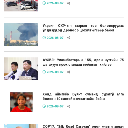
2026-08-07
Украин ОХУ-ын газрын тос боловсруулах
үйлдвэрүүдэд дроноор цохилт өгсөөр байна
2026-08-07
АҮЭБЯ: Улаанбаатарын 155, орон нутгийн 75
шатахуун түгээх станцад нийлүүлэлт хийлээ
2026-08-07
Ховд аймгийн Буянт суманд сураггүй алга
болсон 10 настай охиныг хайж байна
2026-08-07
COP17: "Silk Road Caravan" олон улсын аялал