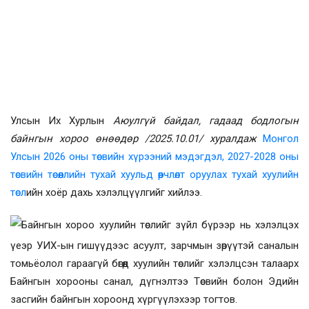
Улсын Их Хурлын
Аюулгүй байдал, гадаад бодлогын
байнгын хороо өнөөдөр /2025.10.01/ хуралдаж
Монгол
Улсын 2026 оны төсвийн хүрээний мэдэгдэл, 2027-2028 оны
төсвийн төсөөллийн тухай хуульд өөрчлөлт оруулах тухай хуулийн
төсл
ийн хоёр дахь хэлэлцүүлгийг хийлээ.
Байнгын хороо хуулийн төслийг зүйл бүрээр нь хэлэлцэх
үеэр УИХ-ын гишүүдээс асуулт, зарчмын зөрүүтэй саналын
томьёолол гараагүй бөгөөд хуулийн төслийг хэлэлцсэн талаарх
Байнгын хорооны
санал, дүгнэлтээ Төсвийн болон Эдийн
засгийн байнгын хороонд хүргүүл
эхээр тогтов.