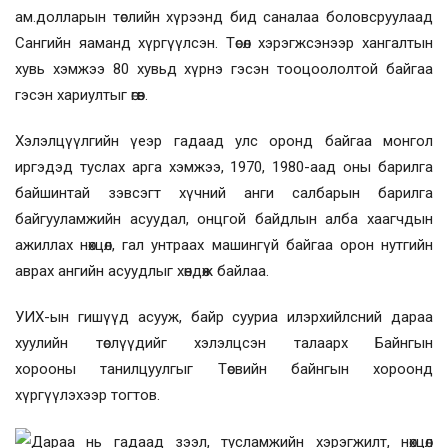
ам.долларын төслийн хүрээнд бид саналаа боловсруулаад
Сангийн яаманд хүргүүлсэн. Төсөл хэрэгжсэнээр хангалтын
хувь хэмжээ 80 хувьд хүрнэ гэсэн тооцоололтой байгаа
гэсэн хариултыг өгөв.
Хэлэлцүүлгийн үеэр гадаад улс оронд байгаа монгол
иргэдэд туслах арга хэмжээ, 1970, 1980-аад оны барилга
байшинтай зэвсэгт хүчний анги салбарын барилга
байгууламжийн асуудал, онцгой байдлын алба хаагчдын
ажиллах нөхцөл, гал унтраах машингүй байгаа орон нутгийн
аврах ангийн асуудлыг хөндөж байлаа.
УИХ-ын гишүүд асууж, байр сууриа илэрхийлсний дараа
хуулийн төслүүдийг хэлэлцсэн талаарх Байнгын
хорооны
танилцуулгыг
Төсвийн байнгын хороонд
хүргүүл
эхээр тогтов.
Дараа нь г
адаад зээл
,
тусламжийн хэрэгжилт, нөхцөл