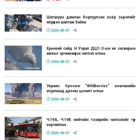
Шатахуун дамлан борлуулсан хоёр зөрчлийг
илрүүлэн шалгаж байна
2026-08-07
Ерөнхий сайд Н.Учрал ДЦС-3-ын их засварын
ажлыг эрчимжүүлэх чиглэл өглөө
2026-08-07
Украин Оросын "Wildberries" компанийн
агуулахад дроны цохилт өглөө
2026-08-07
Ч:19А, Ч:19Б нийтийн тээврийн чиглэлийг түр
өөрчиллөө
2026-08-07