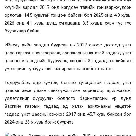
хүүгийн зардал 2017 онд нэгдсэн төсвийн тэнцвэржүүлсэн
орлогын 14.5 хувьтай тэнцэж байсан бол 2025 онд 4.3 хувь,
2026 онд 4.1 хувь, дунд хугацаанд 3.5 хувьд хүрч тус тус
буурахаар байна.
Ийнхүү өрийн зардал буурсан нь 2017 оноос дотоод үнэт
цаас гаргахыг хязгаарлаж, арилжааны нөхцөлтэй гадаад үнэт
цаасны үлдэгдлийг бууруулж, хөнгөлөлттэй гадаад зээлийн эх
үүсвэрийг түлхүү ашиглаж ирсэнтэй холбоотой гэв.
Тодруулбал, өндөр хүүтэй, богино хугацаатай гадаад үнэт
цаасыг зөвхөн дахин санхүүжилтийн зорилгоор арилжаалж,
үлдэгдлийг бууруулах бодлого баримталсны үр дүнд
Засгийн газрын гадаад өрд эзлэх арилжааны нөхцөлтэй
гадаад үнэт цаасны хэмжээ 2017 онд 45.7 хувь байсан бол
2024 онд 28.6 хувь болж буурчээ.