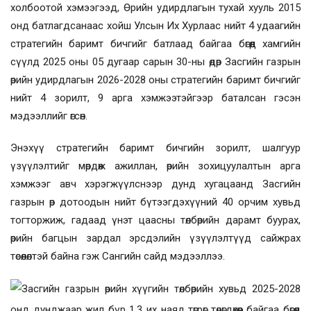
холбоотой хэмээгээд, Өрийн удирдлагын тухай хууль 2015
онд батлагдсанаас хойш Улсын Их Хурлаас нийт 4 удаагийн
стратегийн баримт бичгийг батлаад байгаа бөгөөд хамгийн
сүүлд 2025 оны 05 дугаар сарын 30-ны өдөр Засгийн газрын
өрийн удирдлагын 2026-2028 оны стратегийн баримт бичгийг
нийт 4 зорилт, 9 арга хэмжээтэйгээр баталсан гэсэн
мэдээллийг өгсөн.
Энэхүү стратегийн баримт бичгийн зорилт, шалгуур
үзүүлэлтийг мөрдөж ажиллан, өрийн зохицуулалтын арга
хэмжээг авч хэрэгжүүлснээр дунд хугацаанд Засгийн
газрын өр дотоодын нийт бүтээгдэхүүний 40 орчим хувьд
тогторжиж, гадаад үнэт цаасны төлбөрийн дарамт буурах,
өрийн багцын зардал эрсдэлийн үзүүлэлтүүд сайжрах
төсөөлөлтэй байна гэж Сангийн сайд мэдээллээ.
Засгийн газрын өрийн хүүгийн төлбөрийн хувьд 2025-2028
онд дунджаар жил бүр 1.3 их наяд төгрөг төлөгдөхөөр байгаа бөгөөд