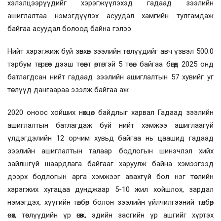
хэлэлцээрүүдийг хэрэгжүүлэхэд гадаад зээлийн
ашиглалтаа нэмэгдүүлэх асуудал хамгийн тулгамдаж
байгаа асуудал болоод байна гэлээ.
Нийт хэрэгжиж буй зөвхөн зээлийн төслүүдийг авч үзвэл 500.0
тэрбум төгрөгөөс дээш төсөвт өртөгтэй 5 төсөл байгаа бөгөөд 2025 онд
батлагдсан нийт гадаад зээлийн ашиглалтын 57 хувийг уг
төслүүд дангаараа эзэлж байгаа аж.
2020 оноос хойших нөхцөл байдлыг харвал Гадаад зээлийн
ашиглалтын батлагдаж буй нийт хэмжээ ашиглаагүй
үлдэгдэлийн 12 орчим хувьд байгаа нь цаашид гадаад
зээлийн ашиглалтын талаар бодлогын шинэчлэл хийх
зайлшгүй шаардлага байгааг харуулж байна хэмээгээд
дээрх бодлогын арга хэмжээг авахгүй бол нэг төслийн
хэрэгжих хугацаа дунджаар 5-10 жил хойшлох, зардал
нэмэгдэх, хүүгийн төлбөр болон зээлийн үйлчилгээний төлбөр
өсөх, төслүүдийн үр өгөөж, эдийн засгийн үр ашгийг хүртэх