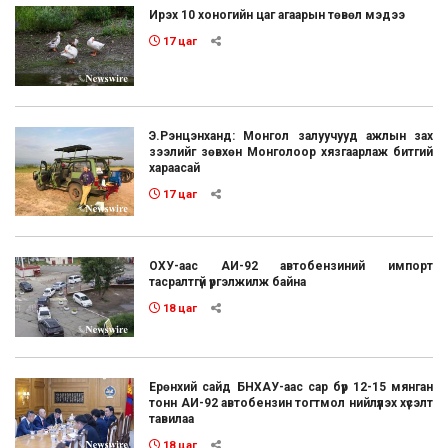
Ирэх 10 хоногийн цаг агаарын төвөл мэдээ
17 цаг
Э.Рэнцэнханд: Монгол залуучууд ажлын зах
зээлийг зөвхөн Монголоор хязгаарлаж битгий
хараасай
17 цаг
ОХУ-аас АИ-92 автобензиний импорт
тасралтгүй үргэлжилж байна
18 цаг
Ерөнхий сайд БНХАУ-аас сар бүр 12-15 мянган
тонн АИ-92 автобензин тогтмол нийлүүлэх хүсэлт
тавилаа
18 цаг