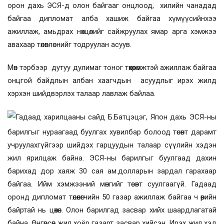
орон дахь ЭСЯ-д олон байгааг онцлоод, хилийн чанадад
байгаа дипломат алба хашиж байгаа хүмүүсийнхээ
ажиллаж, амьдрах нөхцөлийг сайжруулах ямар арга хэмжээ
авахаар төлөвлөснийг тодруулан асуув.
Мөн тэрбээр дутуу дулимаг тоног төхөөрөмжтэй ажиллаж байгаа
онцгой байдлын албан хаагчдын асуудлыг ирэх жилд
хэрхэн шийдвэрлэх талаар лавлаж байлаа.
Гадаад харилцааны сайд Б.Батцэцэг, Япон дахь ЭСЯ-ны
барилгыг нураагаад буулгах хувилбар болоод төсөвт дарамт
учруулахгүйгээр шийдэх гарцуудын талаар сүүлийн хэдэн
жил ярилцаж байна. ЭСЯ-ны барилгыг буулгаад дахин
барихад дор хаяж 30 сая ам.долларын зардал гарахаар
байгаа. Ийм хэмжээний мөнгийг төсөвт суулгаагүй. Гадаад
оронд дипломат төлөөлөгчийн 50 газар ажиллаж байгаа ч өөрийн
байртай нь цөөхөн. Олон барилгад засвар хийх шаардлагатай
байна. Өнгөрсөн жил хоёр газарт засвар хийсэн. Ирэх жил хэд