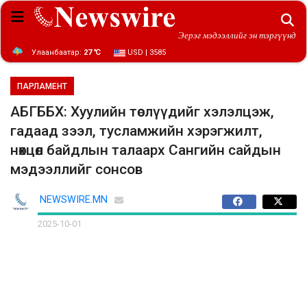
Эерэг мэдээллийг эн тэргүүнд
Улаанбаатар:
27 ℃
USD | 3585
ПАРЛАМЕНТ
АБГББХ: Хуулийн төслүүдийг хэлэлцэж,
гадаад зээл, тусламжийн хэрэгжилт,
нөхцөл байдлын талаарх Сангийн сайдын
мэдээллийг сонсов
NEWSWIRE.MN
2025-10-01