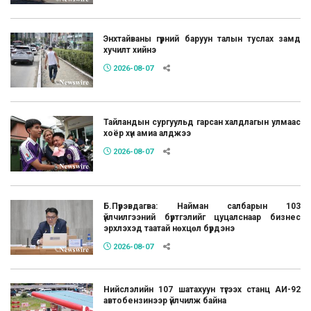
Энхтайваны гүүрний баруун талын туслах замд
хучилт хийнэ
2026-08-07
Тайландын сургуульд гарсан халдлагын улмаас
хоёр хүн амиа алджээ
2026-08-07
Б.Пүрэвдагва: Найман салбарын 103
үйлчилгээний бүртгэлийг цуцалснаар бизнес
эрхлэхэд таатай нөхцөл бүрдэнэ
2026-08-07
Нийслэлийн 107 шатахуун түгээх станц АИ-92
автобензинээр үйлчилж байна