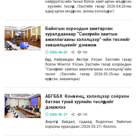
найруулга/-ийн төсөл болон хамт өргөн мэдүүлсэн
хуулийн төслүүд /Засгийн газар 2026.04.20-ны
өдөр өргөн мэдүүлсэн, анхны хэлэлцүүлэг/
Байнгын хороодын хамтарсан
хуралдаанаар “Санхүүгийн хамтын
ажиллагааны хэлэлцээр”-ийн төслийг
зөвшилцөхийг дэмжив
2026-06-03
182
Бүгд Найрамдах Австри Улсын Засгийн газар
болон Монгол Улсын Засгийн газар хоорондын
“Санхүүгийн хамтын ажиллагааны хэлэлцээр”-ийн
төсөл /Засгийн газар 2026.05.25-ны өдөр
ирүүлсэн, зөвшилцөх/
АБГББХ: Конвенц, хэлэлцээр соёрхон
батлах тухай хуулийн төслүүдийг
дэмжлээ
2026-05-27
195
Аюулгүй байдал, гадаад бодлогын байнгын
хорооны хуралдаан /2026.05.27/ боллоо.