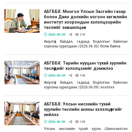
АБГББХ: Монгол Улсын Засгийн газар
болон Даян дэлхийн ногоон хөгжлийн
институт хоорондын хэлэлцээрийн
төслийг зөвшилцөв
2026-06-30
218
Аюулгүй байдал, гадаад бодлогын байнгын
хорооны хуралдаан /2026.06.30/ болж байна.
АБГББХ: Төрийн нууцын тухай хуулийн
төслүүдийг хэлэлцэхийг дэмжлээ
2026-06-09
108
Аюулгүй байдал, гадаад бодлогын байнгын
хорооны хуралдаан /2026.06.09/ эхэллээ.
АБГББХ: Улсын нисэхийн тухай
хуулийн төслийн анхны хэлэлцүүлгийг
хийлээ
2026-06-03
148
Улсын нисэхийн тухай хууль /Шинэчилсэн