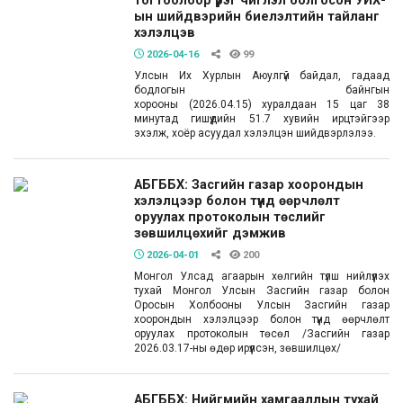
тогтоолоор үүрэг чиглэл болгосон УИХ-
ын шийдвэрийн биелэлтийн тайланг
хэлэлцэв
2026-04-16
99
Улсын Их Хурлын Аюулгүй байдал, гадаад
бодлогын байнгын
хорооны (2026.04.15) хуралдаан 15 цаг 38
минутад гишүүдийн 51.7 хувийн ирцтэйгээр
эхэлж, хоёр асуудал хэлэлцэн шийдвэрлэлээ.
АБГББХ: Засгийн газар хоорондын
хэлэлцээр болон түүнд өөрчлөлт
оруулах протоколын төслийг
зөвшилцөхийг дэмжив
2026-04-01
200
Монгол Улсад агаарын хөлгийн түлш нийлүүлэх
тухай Монгол Улсын Засгийн газар болон
Оросын Холбооны Улсын Засгийн газар
хоорондын хэлэлцээр болон түүнд өөрчлөлт
оруулах протоколын төсөл /Засгийн газар
2026.03.17-ны өдөр ирүүлсэн, зөвшилцөх/
АБГББХ: Нийгмийн хамгааллын тухай