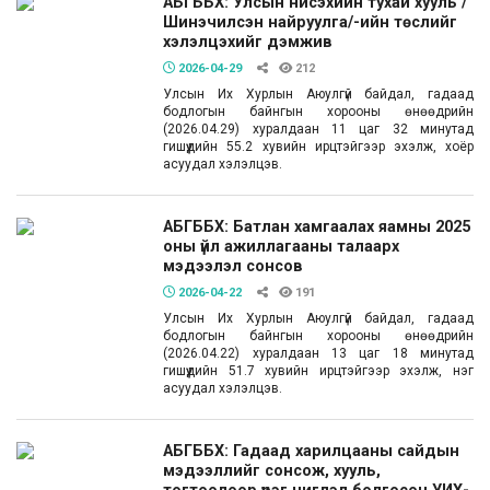
АБГББХ: Улсын нисэхийн тухай хууль /
Шинэчилсэн найруулга/-ийн төслийг
хэлэлцэхийг дэмжив
2026-04-29
212
Улсын Их Хурлын Аюулгүй байдал, гадаад
бодлогын байнгын хорооны өнөөдрийн
(2026.04.29) хуралдаан 11 цаг 32 минутад
гишүүдийн 55.2 хувийн ирцтэйгээр эхэлж, хоёр
асуудал хэлэлцэв.
АБГББХ: Батлан хамгаалах яамны 2025
оны үйл ажиллагааны талаарх
мэдээлэл сонсов
2026-04-22
191
Улсын Их Хурлын Аюулгүй байдал, гадаад
бодлогын байнгын хорооны өнөөдрийн
(2026.04.22) хуралдаан 13 цаг 18 минутад
гишүүдийн 51.7 хувийн ирцтэйгээр эхэлж, нэг
асуудал хэлэлцэв.
АБГББХ: Гадаад харилцааны сайдын
мэдээллийг сонсож, хууль,