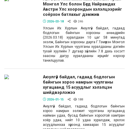
Монгол Улс болон Бүгд Найрамдах
Австри Улс хоорондын хэлэлцээрийг
соёрхон батлахыг дэмжив
2026-03-18
246
Улсын Их Хурлын Аюулгүй байдал, гадаад
бодлогын байнгын хорооны өнөөдрийн
(2026.03.18) хуралдаан 10 цаг 58 минутад
эхэлж, Байнгын хорооны дарга Г.Тэмүүлэн Монгол
Улсын Их Хурлын чуулганы хуралдааны дэгийн
тухай хуулийн 7 дугаар зүйлийн 7.8 дахь хэсэгт
заасны дагуу хуралдааны ирцийг нэрээр
танилцуулав.
Аюулгүй байдал, гадаад бодлогын
байнгын хороо намрын чуулганы
хугацаанд 15 асуудлыг хэлэлцэн
шийдвэрлэжээ
2026-01-15
188
Аюулгүй байдал, гадаад бодлогын байнгын
хороо намрын ээлжит чуулганы хугацаанд
найман удаа, бусад байнгын хороотой хамтран
хоёр удаа, нийт 10 удаа хуралдаж, эрхлэх
асуудлынхаа хүрээнд хамаарах 15 асуудлыг