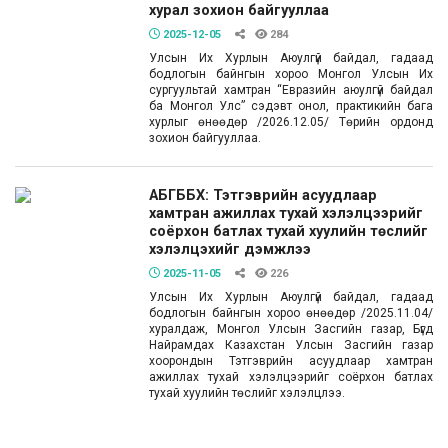
хурал зохион байгууллаа
2025-12-05
284
Улсын Их Хурлын Аюулгүй байдал, гадаад
бодлогын байнгын хороо Монгол Улсын Их
сургуультай хамтран “Евразийн аюулгүй байдал
ба Монгол Улс” сэдэвт онол, практикийн бага
хурлыг өнөөдөр /2026.12.05/ Төрийн ордонд
зохион байгууллаа.
АБГББХ: Тэтгэврийн асуудлаар
хамтран ажиллах тухай хэлэлцээрийг
соёрхон батлах тухай хуулийн төслийг
хэлэлцэхийг дэмжлээ
2025-11-05
226
Улсын Их Хурлын Аюулгүй байдал, гадаад
бодлогын байнгын хороо өнөөдөр /2025.11.04/
хуралдаж, Монгол Улсын Засгийн газар, Бүгд
Найрамдах Казахстан Улсын Засгийн газар
хоорондын Тэтгэврийн асуудлаар хамтран
ажиллах тухай хэлэлцээрийг соёрхон батлах
тухай хуулийн төслийг хэлэлцлээ.