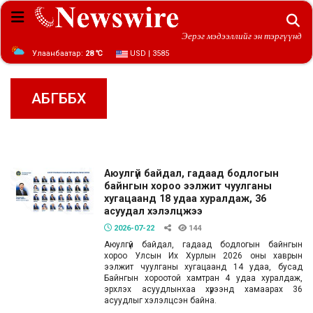
Эерэг мэдээллийг эн тэргүүнд
Улаанбаатар:
28 ℃
USD | 3585
АБГББХ
Аюулгүй байдал, гадаад бодлогын
байнгын хороо ээлжит чуулганы
хугацаанд 18 удаа хуралдаж, 36
асуудал хэлэлцжээ
2026-07-22
144
Аюулгүй байдал, гадаад бодлогын байнгын
хороо Улсын Их Хурлын 2026 оны хаврын
ээлжит чуулганы хугацаанд 14 удаа, бусад
Байнгын хороотой хамтран 4 удаа хуралдаж,
эрхлэх асуудлынхаа хүрээнд хамаарах 36
асуудлыг хэлэлцсэн байна.