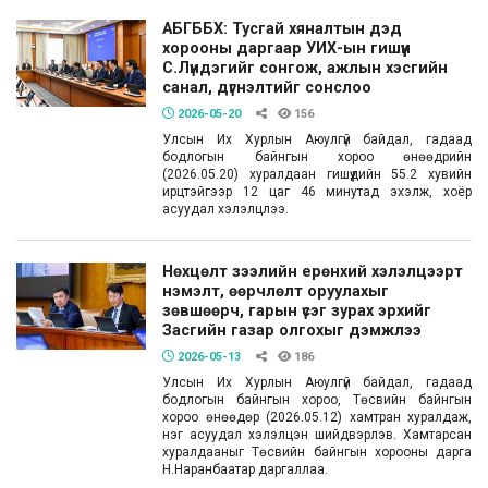
АБГББХ: Тусгай хяналтын дэд
хорооны даргаар УИХ-ын гишүүн
С.Лүндэгийг сонгож, ажлын хэсгийн
санал, дүгнэлтийг сонслоо
2026-05-20
156
Улсын Их Хурлын Аюулгүй байдал, гадаад
бодлогын байнгын хороо өнөөдрийн
(2026.05.20) хуралдаан гишүүдийн 55.2 хувийн
ирцтэйгээр 12 цаг 46 минутад эхэлж, хоёр
асуудал хэлэлцлээ.
Нөхцөлт зээлийн ерөнхий хэлэлцээрт
нэмэлт, өөрчлөлт оруулахыг
зөвшөөрч, гарын үсэг зурах эрхийг
Засгийн газар олгохыг дэмжлээ
2026-05-13
186
Улсын Их Хурлын Аюулгүй байдал, гадаад
бодлогын байнгын хороо, Төсвийн байнгын
хороо өнөөдөр (2026.05.12) хамтран хуралдаж,
нэг асуудал хэлэлцэн шийдвэрлэв. Хамтарсан
хуралдааныг Төсвийн байнгын хорооны дарга
Н.Наранбаатар даргаллаа.