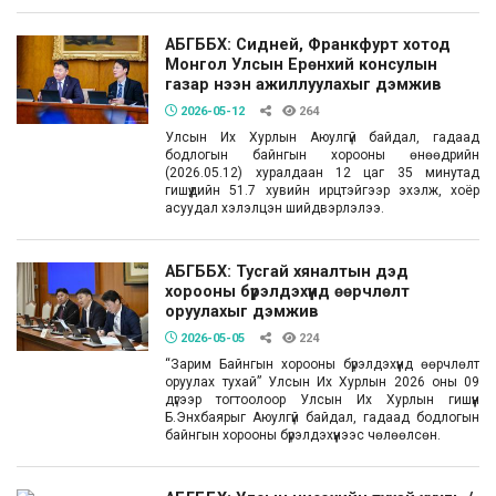
АБГББХ: Сидней, Франкфурт хотод
Монгол Улсын Ерөнхий консулын
газар нээн ажиллуулахыг дэмжив
2026-05-12
264
Улсын Их Хурлын Аюулгүй байдал, гадаад
бодлогын байнгын хорооны өнөөдрийн
(2026.05.12) хуралдаан 12 цаг 35 минутад
гишүүдийн 51.7 хувийн ирцтэйгээр эхэлж, хоёр
асуудал хэлэлцэн шийдвэрлэлээ.
АБГББХ: Тусгай хяналтын дэд
хорооны бүрэлдэхүүнд өөрчлөлт
оруулахыг дэмжив
2026-05-05
224
“Зарим Байнгын хорооны бүрэлдэхүүнд өөрчлөлт
оруулах тухай” Улсын Их Хурлын 2026 оны 09
дүгээр тогтоолоор Улсын Их Хурлын гишүүн
Б.Энхбаярыг Аюулгүй байдал, гадаад бодлогын
байнгын хорооны бүрэлдэхүүнээс чөлөөлсөн.