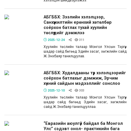
хэлэлцэн шийдвэрлэжээ.
АБГББХ: Зээлийн хэлэлцээр,
Санхүүжилтийн ерөнхий хөтөлбөр
соёрхон батлах тухай хуулийн
төслүүдийг дэмжлээ
2025-12-24
311
Хуулийн төслийн талаар Монгол Улсын Тэргүүн
шадар сайд бөгөөд Эдийн засаг, хөгжлийн сайд
Ж.Энхбаяр танилцуулав.
АБГББХ: Худалдааны түр хэлэлцээрийг
соёрхон батлахыг дэмжиж, Эрчим
хүчний сайдын мэдээллийг сонслоо
2025-12-10
303
Хуулийн төслийн талаар Монгол Улсын Тэргүүн
шадар сайд бөгөөд Эдийн засаг, хөгжлийн
сайд Ж.Энхбаяр танилцууллаа.
“Евразийн аюулгүй байдал ба Монгол
Улс” сэдэвт онол- практикийн бага