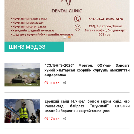
ШИНЭ МЭДЭЭ
“СЭЛЭНГЭ-2026” Монгол, ОХУ-ын Зэвсэгт
хүчний хамтарсан хээрийн сургууль амжилттай
өндөрлөлөө
15 цаг
Ерөнхий сайд Н.Учрал болон зарим сайд нар
Рашаантад байрлах “Шунхлай” ХХК-ийн
нөөцийн барилгын явцтай танилцлаа
17 цаг