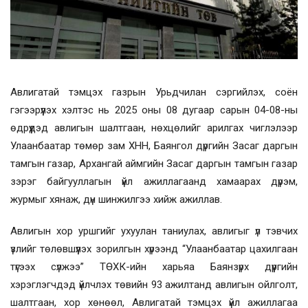
Авлигатай тэмцэх газрын Урьдчилан сэргийлэх, соён
гэгээрүүлэх хэлтэс нь 2025 оны 08 дугаар сарын 04-08-ны
өдрүүдэд авлигын шалтгаан, нөхцөлийг арилгах чиглэлээр
Улаанбаатар төмөр зам ХНН, Баянгол дүргийн Засаг даргын
тамгын газар, Архангай аймгийн Засаг даргын тамгын газар
зэрэг байгууллагын үйл ажиллагаанд хамаарах дүрэм,
журмыг хянаж, дүн шинжилгээ хийж ажиллав.
Авлигын хор уршгийг ухуулан таниулах, авлигыг үл тэвчих
үзлийг төлөвшүүлэх зорилгын хүрээнд “Улаанбаатар цахилгаан
түгээх сүлжээ” ТӨХК-ийн харьяа Баянзүрх дүүргийн
хэрэглэгчдэд үйлчлэх төвийн 93 ажилтанд авлигын ойлголт,
шалтгаан, хор хөнөөл, Авлигатай тэмцэх үйл ажиллагаа