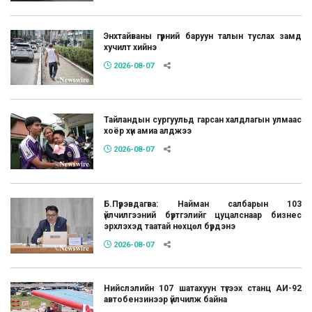
Энхтайваны гүүрний баруун талын туслах замд
хучилт хийнэ
2026-08-07
Тайландын сургуульд гарсан халдлагын улмаас
хоёр хүн амиа алджээ
2026-08-07
Б.Пүрэвдагва: Найман салбарын 103
үйлчилгээний бүртгэлийг цуцалснаар бизнес
эрхлэхэд таатай нөхцөл бүрдэнэ
2026-08-07
Нийслэлийн 107 шатахуун түгээх станц АИ-92
автобензинээр үйлчилж байна