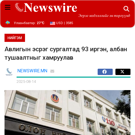
Эерэг мэдээллийг эн тэргүүнд
Улаанбаатар:
27 ℃
USD | 3585
НИЙГЭМ
Авлигын эсрэг сургалтад 93 иргэн, албан
тушаалтныг хамруулав
NEWSWIRE.MN
2025-08-14