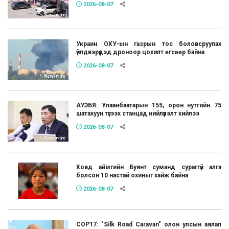
2026-08-07
Украин ОХУ-ын газрын тос боловсруулах
үйлдвэрүүдэд дроноор цохилт өгсөөр байна
2026-08-07
АҮЭБЯ: Улаанбаатарын 155, орон нутгийн 75
шатахуун түгээх станцад нийлүүлэлт хийлээ
2026-08-07
Ховд аймгийн Буянт суманд сураггүй алга
болсон 10 настай охиныг хайж байна
2026-08-07
COP17: "Silk Road Caravan" олон улсын аялал