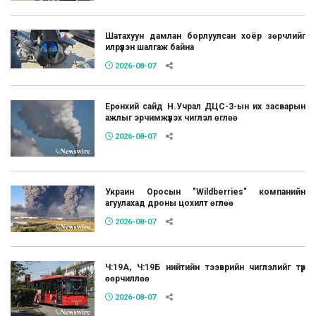
Шатахуун дамлан борлуулсан хоёр зөрчлийг
илрүүлэн шалгаж байна
2026-08-07
Ерөнхий сайд Н.Учрал ДЦС-3-ын их засварын
ажлыг эрчимжүүлэх чиглэл өглөө
2026-08-07
Украин Оросын "Wildberries" компанийн
агуулахад дроны цохилт өглөө
2026-08-07
Ч:19А, Ч:19Б нийтийн тээврийн чиглэлийг түр
өөрчиллөө
2026-08-07