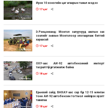
Ирэх 10 хоногийн цаг агаарын төвөл мэдээ
17 цаг
Э.Рэнцэнханд: Монгол залуучууд ажлын зах
зээлийг зөвхөн Монголоор хязгаарлаж битгий
хараасай
17 цаг
ОХУ-аас АИ-92 автобензиний импорт
тасралтгүй үргэлжилж байна
18 цаг
Ерөнхий сайд БНХАУ-аас сар бүр 12-15 мянган
тонн АИ-92 автобензин тогтмол нийлүүлэх хүсэлт
тавилаа
18 цаг