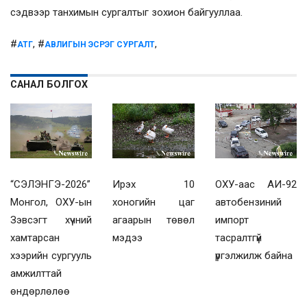
сэдвээр танхимын сургалтыг зохион байгууллаа.
#
, #
,
АТГ
АВЛИГЫН ЭСРЭГ СУРГАЛТ
САНАЛ БОЛГОХ
“СЭЛЭНГЭ-2026”
Ирэх 10
ОХУ-аас АИ-92
Монгол, ОХУ-ын
хоногийн цаг
автобензиний
Зэвсэгт хүчний
агаарын төвөл
импорт
хамтарсан
мэдээ
тасралтгүй
хээрийн сургууль
үргэлжилж байна
амжилттай
өндөрлөлөө