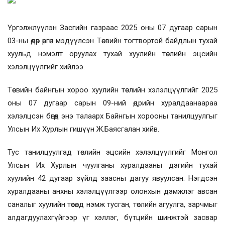
Үргэлжлүүлэн Засгийн газраас 2025 оны 07 дугаар сарын
03-ны өдөр өргөн мэдүүлсэн
Төсвийн тогтвортой байдлын тухай
хуульд нэмэлт оруулах тухай хуулийн төслийн эцсийн
хэлэлцүүлгийг хийлээ.
Төсвийн байнгын хороо хуулийн төслийн хэлэлцүүлгийг 2025
оны 07 дугаар сарын 09-ний өдрийн хуралдаанаараа
хэлэлцсэн бөгөөд энэ талаарх Байнгын хорооны танилцуулгыг
Улсын Их Хурлын гишүүн Ж.Баясгалан хийв.
Тус танилцуулгад төслийн эцсийн хэлэлцүүлгийг Монгол
Улсын Их Хурлын чуулганы хуралдааны дэгийн тухай
хуулийн 42 дугаар зүйлд заасны дагуу явуулсан. Нэгдсэн
хуралдааны анхны хэлэлцүүлгээр олонхын дэмжлэг авсан
саналыг хуулийн төсөлд нэмж тусган, төслийн агуулга, зарчмыг
алдагдуулахгүйгээр үг хэллэг, бүтцийн шинжтэй засвар