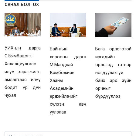
САНАЛ БОЛГОХ
УИХ-ын дарга
Байнгын
Бага орлоготой
С.Бямбацогт:
хорооны дарга
иргэдийн
Хэлэлцүүлгээс
М.Мандхай
орлогод татвар
илүү хэрэгжилт,
Камбожийн
ногдуулахгүй
амлалтаас илүү
Хааны
байх эрх зүйн
бодит үр дүн
Академийн
орчныг
чухал
ерөнхийлөгчийг
бүрдүүллээ
хүлээн авч
уулзлаа