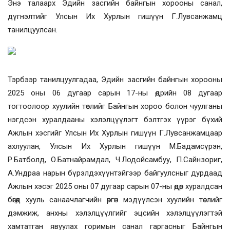
Энэ талаарх Эдийн засгийн байнгын хорооны санал,
дүгнэлтийг
Улсын Их Хурлын гишүүн Г.Лувсанжамц
танилцуулсан.
Тэрбээр танилцуулгадаа,
Эдийн засгийн байнгын хорооны
2025 оны 06 дугаар сарын 17-ны өдрийн 08 дугаар
тогтоолоор хуулийн төслийг Байнгын хороо болон чуулганы
нэгдсэн хуралдааны хэлэлцүүлэгт бэлтгэх үүрэг бүхий
Ажлын хэсгийг Улсын Их Хурлын гишүүн Г.Лувсанжамцаар
ахлуулан, Улсын Их Хурлын гишүүн М.Бадамсүрэн,
Р.Батболд, О.Батнайрамдал, Ч.Лодойсамбуу, П.Сайнзориг,
А.Ундраа нарын бүрэлдэхүүнтэйгээр байгуулсныг дурдаад
Ажлын хэсэг 2025 оны 07 дугаар сарын 07-ны өдөр хуралдсан
бөгөөд хууль санаачлагчийн өргөн мэдүүлсэн хуулийн төслийг
дэмжиж, анхны хэлэлцүүлгийг эцсийн хэлэлцүүлэгтэй
хамтатган явуулах горимын санал гаргасныг Байнгын