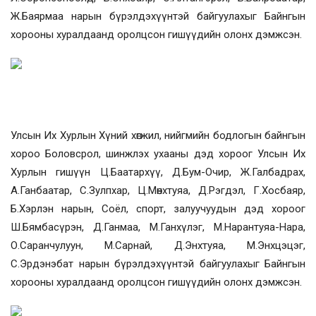
Ж.Баярмаа нарын
бүрэлдэхүүнтэй байгуулахыг Байнгын
хорооны хуралдаанд оролцсон гишүүдийн олонх дэмжсэн.
Улсын Их Хурлын Хүний хөгжил, нийгмийн бодлогын байнгын
хороо
Боловсрол, шинжлэх ухааны дэд хороог Улсын Их
Хурлын гишүүн Ц.Баатархүү, Д.Бум-Очир, Ж.Галбадрах,
А.Ганбаатар, С.Зулпхар, Ц.Мөнхтуяа, Д.Рэгдэл, Г.Хосбаяр,
Б.Хэрлэн нарын, Соёл, спорт, залуучуудын дэд хороог
Ш.Бямбасүрэн, Д.Ганмаа, М.Ганхүлэг, М.Нарантуяа-Нара,
О.Саранчулуун, М.Сарнай, Д.Энхтуяа, М.Энхцэцэг,
С.Эрдэнэбат нарын
бүрэлдэхүүнтэй байгуулахыг Байнгын
хорооны хуралдаанд оролцсон гишүүдийн олонх дэмжсэн.