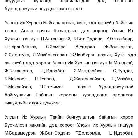
асуудлын хүрээнд харьяалагдах дэд хорооны
бүрэлдэхүүний асуудлыг хэлэлцсэн.
Улсын Их Хурлын Байгаль орчин, хүнс, хөдөө аж ахуйн байнгын
хороо Агаар орчны бохирдлын дэд хороог Улсын Их
Хурлын гишүүн Н.Алтаншагай, Б.Бат-Эрдэнэ, У.Отгонбаяр,
Н.Наранбаатар, С.Замира, А.Ундраа, Ж.Золжаргал,
С.Одонтуяа, Л.Мөнхбаясгалан, Ж.Чинбүрэн нарын, Хүнс, хөдөө
аж ахуйн дэд хороог Улсын Их Хурлын гишүүн М.Мандхай,
Ж.Батжаргал, Ц.Идэрбат, З.Мэндсайхан, С.Лүндэг,
Б.Мөнхсоёл, Ц.Туваан, Д.Жаргалсайхан, Ц.Мөнхбат,
Т.Мөнхсайхан, П.Батчимэг нарын бүрэлдэхүүнтэй
байгуулахыг Байнгын хорооны хуралдаанд оролцсон
гишүүдийн олонх дэмжив.
Улсын Их Хурлын Төрийн байгуулалтын байнгын хороо
Бүсчилсэн хөгжлийн дэд хороог Улсын Их Хурлын гишүүн
М.Бадамсүрэн, Ж.Бат-Эрдэнэ, T.Болормаа, Ц.Идэрбат,