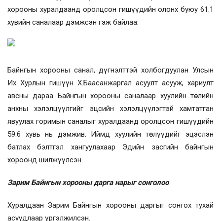
хорооны хуралдаанд оролцсон гишүүдийн олонх буюу 61.1
хувийн саналаар дэмжсэн гэж байлаа.
Байнгын хорооны санал, дүгнэлттэй холбогдуулан Улсын
Их Хурлын гишүүн Х.Баасанжаргал асуулт асууж, хариулт
авсны дараа Байнгын хорооны саналаар хуулийн төслийн
анхны хэлэлцүүлгийг эцсийн хэлэлцүүлэгтэй хамтатган
явуулах горимын саналыг хуралдаанд оролцсон гишүүдийн
59.6 хувь нь дэмжив. Иймд хуулийн төслүүдийг эцэслэн
батлах бэлтгэл хангуулахаар Эдийн засгийн байнгын
хороонд шилжүүлсэн.
Зарим Байнгын хорооны дарга нарыг сонголоо
Хуралдаан Зарим Байнгын хорооны даргыг сонгох тухай
асуудлаар үргэлжилсэн.