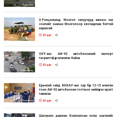
Э.Рэнцэнханд: Монгол залуучууд ажлын зах
зээлийг зөвхөн Монголоор хязгаарлаж битгий
хараасай
23 цаг
ОХУ-аас АИ-92 автобензиний импорт
тасралтгүй үргэлжилж байна
23 цаг
Ерөнхий сайд БНХАУ-аас сар бүр 12-15 мянган
тонн АИ-92 автобензин тогтмол нийлүүлэх хүсэлт
тавилаа
23 цаг
Шатахуун дамлан борлуулсан хоёр зөрчлийг