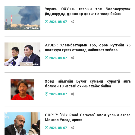
Украин ОХУ-ын газрын тос боловсруулах
үйлдвэрүүдэд дроноор цохилт өгсөөр байна
2026-08-07
АҮЭБЯ: Улаанбаатарын 155, орон нутгийн 75
шатахуун түгээх станцад нийлүүлэлт хийлээ
2026-08-07
Ховд аймгийн Буянт суманд сураггүй алга
болсон 10 настай охиныг хайж байна
2026-08-07
COP17: "Silk Road Caravan" олон улсын аялал
Монгол Улсад ирлээ
2026-08-07