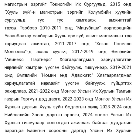
магистрын зэргийг Токиогийн Их Сургуульд, 2015 онд
“Хууль зүй”-н магистрын зэргийг Колумбийн хуулийн
сургуульд тус тус хамгаалж, амжилттай
төгссөн.
Тэрбээр
2010-2011
онд "
Мицубиши" корпорацийн
Улаанбаатар салбарын Хууль эрх зүй, ашигт малтмалын төсөл
хариуцсан ажилтан
,
2011-2017 онд “Хоган Ловеллс
Монголиа”-д ахлах хуульч, 2017-2019 онд Өмгөөллийн
“Авинекс Партнерс” Хязгаарлагдмал хариуцлагатай
нөхөрлөлийг хамтран үүсгэн байгуулж, гишүүнээр, 2019-2021
онд Өмгөөллийн “Номин энд Адвокатс” Хязгаарлагдмал
хариуцлагатай нөхөрлөлийг үүсгэн байгуулж, гүйцэтгэх
захирлаар, 2021-2022 онд Монгол Улсын Их Хурлын Тамгын
газрын Тэргүүн дэд дарга, 2022-2023 онд Монгол Улсын Их
Хурлын даргын Хууль зүйн бодлогын зөвлөх, 2023-2024 онд
Нийслэлийн Засаг даргын орлогч, 2024 оноос
Улсын Их
Хурлын гишүүнээр сонгогдон ажиллаж байгааг дурдахын
зэрэгцээ Байнгын хорооны даргад Улсын Их Хурлын