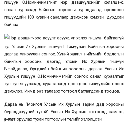
гишүүн О.Номинчимэгийг нэр дэвшүүлснийг хэлэлцэж,
санал хураахад Байнгын хорооны хуралдаанд оролцсон
гишүүдийн 100 хувийн саналаар дэмжсэн хэмээн дурдсан
байлаа.
Нэр дэвшигчээс асуулт асууж, үг хэлэх гишүүн байгаагүй
тул
Улсын Их Хурлын гишүүн
Г.Тэмүүлэнг Байнгын хорооны
даргад улируулан сонгох,
Хүний хөгжил, нийгмийн бодлогын
байнгын хорооны даргад Улсын Их Хурлын гишүүн
Б.Найдалаа, Өргөдлийн байнгын хорооны даргад Улсын Их
Хурлын гишүүн О.Номинчимэгийг сонгох санал хураалтыг
тус тус явуулахад, хуралдаанд оролцсон гишүүдийн олонх
дэмжлээ. Иймд энэ талаарх тогтоол батлагдсанд тооцов.
Дараа нь “Монгол Улсын Их Хурлын зарим дэд хорооны
бүрэлдэхүүний тухай” Улсын Их Хурлын тогтоолд нэмэлт,
өөрчлөлт оруулах тухай тогтоолын төслийг хэлэлцсэн.