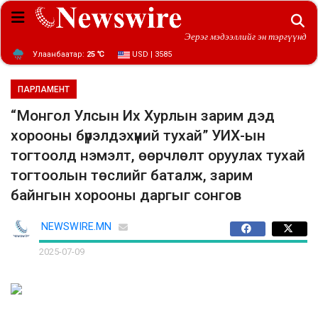
Эерэг мэдээллийг эн тэргүүнд
Улаанбаатар:
25 ℃
USD | 3585
ПАРЛАМЕНТ
“Монгол Улсын Их Хурлын зарим дэд
хорооны бүрэлдэхүүний тухай” УИХ-ын
тогтоолд нэмэлт, өөрчлөлт оруулах тухай
тогтоолын төслийг баталж, зарим
байнгын хорооны даргыг сонгов
NEWSWIRE.MN
2025-07-09