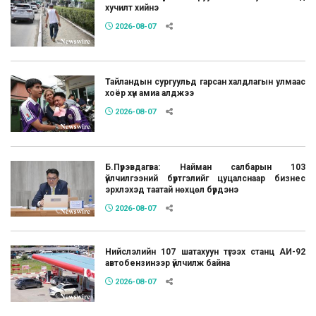
хучилт хийнэ
2026-08-07
Тайландын сургуульд гарсан халдлагын улмаас
хоёр хүн амиа алджээ
2026-08-07
Б.Пүрэвдагва: Найман салбарын 103
үйлчилгээний бүртгэлийг цуцалснаар бизнес
эрхлэхэд таатай нөхцөл бүрдэнэ
2026-08-07
Нийслэлийн 107 шатахуун түгээх станц АИ-92
автобензинээр үйлчилж байна
2026-08-07