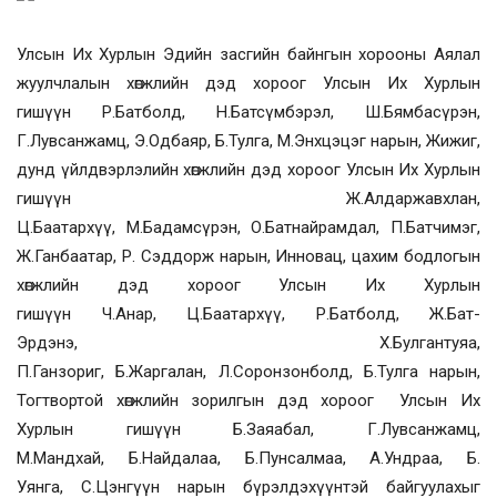
Улсын Их Хурлын
Эдийн засгийн байнгын хорооны
Аялал
жуулчлалын хөгжлийн дэд хороог
Улсын Их Хурлын
гишүүн
Р.Батболд, Н.Батсүмбэрэл, Ш.Бямбасүрэн,
Г.Лувсанжамц, Э.Одбаяр, Б.Тулга, М.Энхцэцэг нарын,
Жижиг,
дунд үйлдвэрлэлийн хөгжлийн
дэд хороог Улсын Их Хурлын
гишүүн
Ж.Алдаржавхлан,
Ц.Баатархүү,
М.Бадамсүрэн
,
О.Батнайрамдал, П.Батчимэг,
Ж.
Ганбаатар,
Р. Сэддорж нарын,
Инновац, цахим бодлогын
хөгжлийн дэд хороог Улсын Их Хурлын
гишүүн
Ч.Анар,
Ц.Баатархүү
, Р.Батболд,
Ж.
Бат-
Эрдэнэ,
Х.Булгантуяа
,
П.Ганзориг, Б.Жаргалан, Л.Соронзонболд, Б.Тулга нарын,
Тогтвортой хөгжлийн зорилгын
дэд хороог
Улсын Их
Хурлын гишүүн
Б.Заяабал,
Г.Лувсанжамц,
М.Мандхай, Б.Найдалаа, Б.Пунсалмаа, А.Ундраа, Б.
Уянга, С.Цэнгүүн
нары
н
бүрэлдэхүүнтэй байгуулахыг