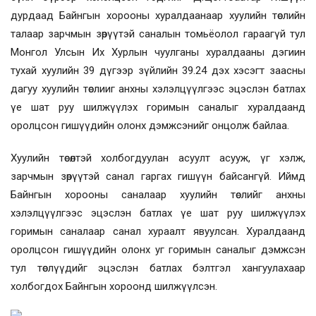
дурдаад Байнгын хорооны хуралдаанаар хуулийн төслийн
талаар зарчмын зөрүүтэй саналын томьёолол гараагүй тул
Монгол Улсын Их Хурлын чуулганы хуралдааны дэгиин
тухай хуулийн 39 дүгээр зүйлийн 39.24 дэх хэсэгт заасны
дагуу хуулийн төслииг анхны хэлэлцүүлгээс эцэслэн батлах
үе шат руу шилжүүлэх горимын саналыг хуралдаанд
оролцсон гишүүдийн олонх дэмжсэнийг онцолж байлаа.
Хуулийн төсөлтэй холбогдуулан асуулт асууж, үг хэлж,
зарчмын зөрүүтэй санал гаргах гишүүн байсангүй. Иймд
Байнгын хорооны саналаар
хуулийн төслийг
анхны
хэлэлцүүлгээс эцэслэн батлах үе шат руу шилжүүлэх
горимын саналаар санал хураалт явуулсан. Хуралдаанд
оролцсон гишүүдийн олонх уг горимын саналыг дэмжсэн
тул төслүүдийг эцэслэн батлах бэлтгэл хангуулахаар
холбогдох Байнгын хороонд шилжүүлсэн.