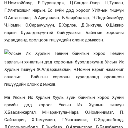
Н.Номтойбаяр, Б.Пүрэвдорж, Ц.Сандаг-Очир, Ц.Туваан,
Г.Уянгахишиг нарын, Ёс зүйн дэд хороог УИХ-ын гишүүн
О.Алтангэрэл, А.Ариунзаяа, Б.Баярбаатар, Ч.Лодойсамбуу,
Ч.Номин, О.Саранчулуун, Б.Хэрлэн, Д.Энхтуяа, Ө.Шижир
нарын бүрэлдэхүүнтэй байгуулахыг Байнгын хорооны
хуралдаанд оролцсон гишүүдийн олонх дэмжсэн.
Улсын Их Хурлын Төсвийн байнгын хороо Төсвийн
зарлагын хяналтын дэд хороонын бүрэлдэхүүнд Улсын Их
Хурлын гишүүн Ж.Алдаржавхлан, Ч.Номин нарыг нэмэхийг
саналыг Байнгын хорооны хуралдаанд оролцсон
гишүүдийн олонх дэмжив.
Мөн Улсын Их Хурлын Хууль зүйн байнгын хороо Хүний
эрхийн дэд хороог
Улсын Их Хурлын гишүүн
Х.Баасанжаргал, М.Нарантуяа-Нара, О.Номинчимэг, П.
Сайнзориг, Х.Тэмүүжин, Г.Уянгахишиг, С.Эрдэнэболд,
Л.Соронзонболд, Б.Энхбаяр, О.Алтангэрэл, Б.Баярбаатар,