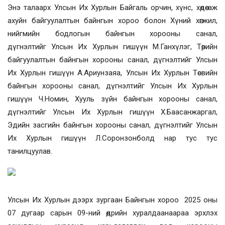
Энэ талаарх Улсын Их Хурлын Байгаль орчин, хүнс, хөдөө аж
ахуйн байгуулалтын байнгын хороо болон Хүний хөгжил,
нийгмийн бодлогын байнгын хорооны санал,
дүгнэлтийг Улсын Их Хурлын гишүүн М.Ганхүлэг, Төрийн
байгуулалтын байнгын хорооны санал, дүгнэлтийг Улсын
Их Хурлын гишүүн А.Ариунзаяа, Улсын Их Хурлын Төсвийн
байнгын хорооны санал, дүгнэлтийг Улсын Их Хурлын
гишүүн Ч.Номин, Хууль зүйн байнгын хорооны санал,
дүгнэлтийг Улсын Их Хурлын гишүүн Х.Баасанжаргал,
Эдийн засгийн байнгын хорооны санал, дүгнэлтийг Улсын
Их Хурлын гишүүн Л.Соронзонболд нар тус тус
танилцуулав.
Улсын Их Хурлын дээрх зургаан Байнгын хороо 2025 оны
07 дугаар сарын 09-ний өдрийн хуралдаанаараа эрхлэх