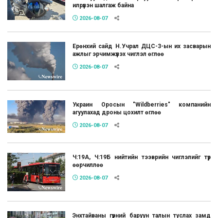
илрүүлэн шалгаж байна
2026-08-07
Ерөнхий сайд Н.Учрал ДЦС-3-ын их засварын
ажлыг эрчимжүүлэх чиглэл өглөө
2026-08-07
Украин Оросын "Wildberries" компанийн
агуулахад дроны цохилт өглөө
2026-08-07
Ч:19А, Ч:19Б нийтийн тээврийн чиглэлийг түр
өөрчиллөө
2026-08-07
Энхтайваны гүүрний баруун талын туслах замд