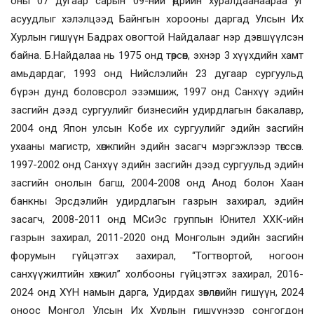
оны 07 дугаар сарын 09-ний өдрийн хуралдаанаараа уг
асуудлыг хэлэлцээд Байнгын хорооны даргад Улсын Их
Хурлын гишүүн Бадрах овогтой Найдалааг нэр дэвшүүлсэн
байна. Б.Найдалаа нь 1975 онд төрсөн, эхнэр 3 хүүхдийн хамт
амьдардаг, 1993 онд Нийслэлийн 23 дугаар сургуульд
бүрэн дунд боловсрол эзэмшиж, 1997 онд Санхүү эдийн
засгийн дээд сургуулийг бизнесийн удирдлагын бакалавр,
2004 онд Япон улсын Кобе их сургуулийг эдийн засгийн
ухааны магистр, хөгжпийн эдийн засагч мэргэжлээр төгссөн.
1997-2002 онд Санхүү эдийн засгийн дээд сургуульд эдийн
засгийн онолын багш, 2004-2008 онд Анод болон Хаан
банкны Эрсдэлийн удирдлагын газрын захирал, эдийн
засагч, 2008-2011 онд МСиЭс группын Юнител ХХК-ийн
газрын захирал, 2011-2020 онд Монголын эдийн засгийн
форумын гүйцэтгэх захирал, “Тогтвортой, ногоон
санхүүжилтийн хөгжил” холбооны гүйцэтгэх захирал, 2016-
2024 онд ХҮН намын дарга, Удирдах зөвлөлийн гишүүн, 2024
оноос Монгол Улсын Их Хурлын гишүүнээр сонгогдон