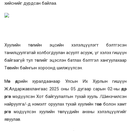
хийснийг дурдсан байлаа.
Хуулийн төслийн эцсийн хэлэлцүүлэгт бэлтгэсэн
танилцуулгатай холбогдуулан асуулт асууж, үг хэлэх гишүүн
байгаагүй тул төслийг эцэслэн батлах бэлтгэл хангуулахаар
Төсвийн байнгын хороонд шилжүүлсэн.
Мөн өдрийн хуралдаанаар Улсын Их Хурлын гишүүн
Ж.Алдаржавхлангаас 2025 оны 05 дугаар сарын 02-ны өдөр
өргөн мэдүүлсэн Хот байгуулалтын тухай хууль /Шинэчилсэн
найруулга/-д нэмэлт оруулах тухай хуулийн төсөл болон хамт
өргөн мэдүүлсэн хуулийн төслүүдийн анхны хэлэлцүүлгийг
явуулав.