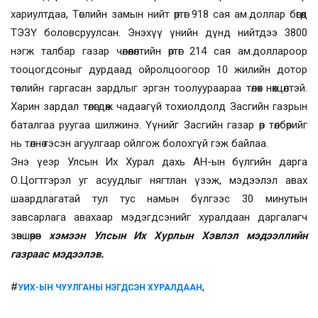
хариултдаа, Төслийн замын нийт өртөг 918 сая ам.доллар бөгөөд
ТЭЗҮ боловсруулсан. Энэхүү үнийн дүнд нийтдээ 3800
нэгж талбар газар чөлөөлөлтийн өртөг 214 сая ам.доллароор
тооцогдсоныг дурдаад ойролцоогоор 10 жилийн дотор
төслийн гаргасан зардлыг эргэн тоолуураараа төлөх нөхцөлтэй.
Харин зардал төлөгдөж чадаагүй тохиолдолд Засгийн газрын
баталгаа руугаа шилжинэ. Үүнийг Засгийн газар өр төлбөрийг
нь төлнө гэсэн агуулгаар ойлгож болохгүй гэж байлаа.
Энэ үеэр Улсын Их Хурал дахь АН-ын бүлгийн дарга
О.Цогтгэрэл уг асуудлыг нягтлан үзэж, мэдээлэл авах
шаардлагатай тул тус намын бүлгээс 30 минутын
завсарлага авахаар мэдэгдсэнийг хуралдаан даргалагч
зөвшөөрөв
хэмээн Улсын Их Хурлын Хэвлэл мэдээллийн
газраас мэдээлэв.
#
,
УИХ-ЫН ЧУУЛГАНЫ НЭГДСЭН ХУРАЛДААН