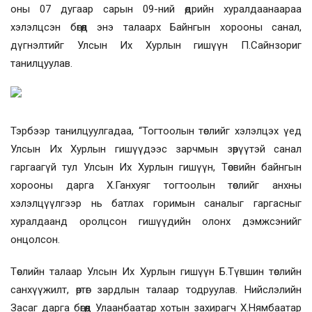
оны 07 дугаар сарын 09-ний өдрийн хуралдаанаараа
хэлэлцсэн бөгөөд энэ талаарх Байнгын хорооны санал,
дүгнэлтийг Улсын Их Хурлын гишүүн П.Сайнзориг
танилцуулав.
Тэрбээр танилцуулгадаа, “Тогтоолын төслийг хэлэлцэх үед
Улсын Их Хурлын гишүүдээс зарчмын зөрүүтэй санал
гаргаагүй тул Улсын Их Хурлын гишүүн, Төсвийн байнгын
хорооны дарга Х.Ганхуяг тогтоолын төслийг анхны
хэлэлцүүлгээр нь батлах горимын саналыг гаргасныг
хуралдаанд оролцсон гишүүдийн олонх дэмжсэнийг
онцолсон.
Төслийн талаар Улсын Их Хурлын гишүүн Б.Түвшин төслийн
санхүүжилт, өртөг зардлын талаар тодруулав. Нийслэлийн
Засаг дарга бөгөөд Улаанбаатар хотын захирагч Х.Нямбаатар