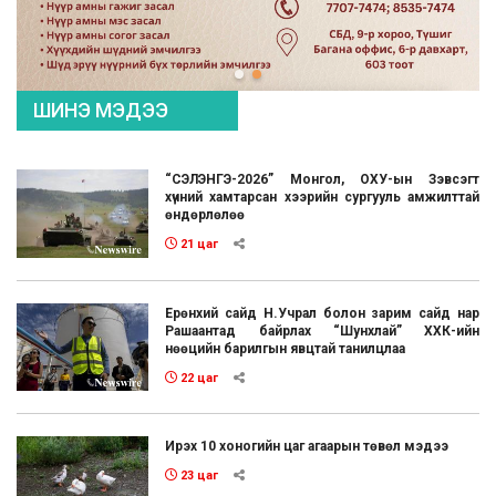
ШИНЭ МЭДЭЭ
“СЭЛЭНГЭ-2026” Монгол, ОХУ-ын Зэвсэгт
хүчний хамтарсан хээрийн сургууль амжилттай
өндөрлөлөө
21 цаг
Ерөнхий сайд Н.Учрал болон зарим сайд нар
Рашаантад байрлах “Шунхлай” ХХК-ийн
нөөцийн барилгын явцтай танилцлаа
22 цаг
Ирэх 10 хоногийн цаг агаарын төвөл мэдээ
23 цаг