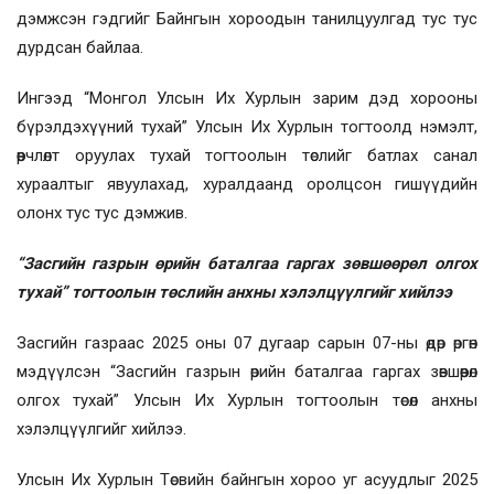
дэмжсэн гэдгийг Байнгын хороодын танилцуулгад тус тус
дурдсан байлаа.
Ингээд “Монгол Улсын Их Хурлын зарим дэд хорооны
бүрэлдэхүүний тухай” Улсын Их Хурлын тогтоолд нэмэлт,
өөрчлөлт оруулах тухай тогтоолын төслийг батлах санал
хураалтыг явуулахад, хуралдаанд оролцсон гишүүдийн
олонх тус тус дэмжив.
“Засгийн газрын өрийн баталгаа гаргах зөвшөөрөл олгох
тухай” тогтоолын төслийн анхны хэлэлцүүлгийг хийлээ
Засгийн газраас 2025 оны 07 дугаар сарын 07-ны өдөр өргөн
мэдүүлсэн “Засгийн газрын өрийн баталгаа гаргах зөвшөөрөл
олгох тухай” Улсын Их Хурлын тогтоолын төсөл анхны
хэлэлцүүлгийг хийлээ.
Улсын Их Хурлын Төсвийн байнгын хороо уг асуудлыг 2025