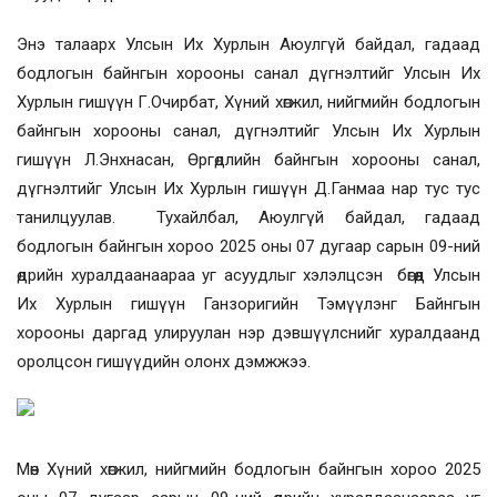
Энэ талаарх Улсын Их Хурлын Аюулгүй байдал, гадаад
бодлогын байнгын хорооны санал дүгнэлтийг Улсын Их
Хурлын гишүүн Г.Очирбат, Хүний хөгжил, нийгмийн бодлогын
байнгын хорооны санал, дүгнэлтийг Улсын Их Хурлын
гишүүн Л.Энхнасан, Өргөдлийн байнгын хорооны санал,
дүгнэлтийг Улсын Их Хурлын гишүүн Д.Ганмаа нар тус тус
танилцуулав.
Тухайлбал, Аюулгүй байдал, гадаад
бодлогын байнгын хороо 2025 оны 07 дугаар сарын 09-ний
өдрийн хуралдаанаараа уг асуудлыг хэлэлцсэн бөгөөд Улсын
Их Хурлын гишүүн
Ганзоригийн Тэмүүлэнг Байнгын
хорооны даргад улируулан
нэр дэвшүүлснийг хуралдаанд
оролцсон гишүүдийн олонх дэмжжээ.
Мөн Хүний хөгжил, нийгмийн бодлогын байнгын хороо 2025