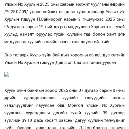
Улсын Их Хурлын 2025 оны хаврын ээлжит чуулганы өнөөдрийн
/2025.07.09/ үдээс хойших нэгдсэн хуралдаанаар Улсын Их
Хурлын гишүүн П.Сайнзориг нарын 9 гишүүнээс 2025 оны
06 дугаар сарын 19-ний өдөр өргөн мэдүүлсэн Харьяатын тухай
хуульд нэмэлт оруулах тухай хуулийн төсөл болон хамт өргөн
мэдүүлсэн хуулийн төслийн анхны хэлэлцүүлгийг хийв.
Энэ талаарх Хууль зүйн байнгын хорооны санал, дүгнэлтийг
Улсын Их Хурлын гишүүн Дав.Цогтбаатар танилцуулсан.
Хууль зүйн байнгын хороо 2025 оны 07 дугаар сарын 07-ны
өдрийн хуралдаанаараа хуулийн төслүүдийн анхны
хэлэлцүүлгийг явуулсан бөгөөд Монгол Улсын Их Хурлын
чуулганы хуралдааны дэгийн тухай хуулийн 39 дүгээр
зүйлийн 39.10 дахь хэсэгт заасны дагуу хуулийн төслүүдийг
зүйл бүрээр хэлэлцсэн гэдгийг Д.Цогтбаатар гишүүн