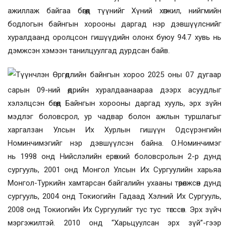
ажиллаж байгаа бөгөөд түүнийг Хүний хөгжил, нийгмийн
бодлогын байнгын хорооны даргад нэр дэвшүүлснийг
хуралдаанд оролцсон гишүүдийн олонх буюу 94.7 хувь нь
дэмжсэн хэмээн танилцуулгад дурдсан байв.
Түүнчлэн Өргөдлийн байнгын хороо 2025 оны 07 дугаар
сарын 09-ний өдрийн хуралдаанаараа дээрх асуудлыг
хэлэлцсэн бөгөөд Байнгын хорооны даргад хууль, эрх зүйн
мэдлэг боловсрол, ур чадвар болон ажлын туршлагыг
харгалзан Улсын Их Хурлын гишүүн Одсүрэнгийн
Номинчимэгий
г
нэр дэвшүүлсэн байна. О.Номинчимэг
нь
1998 онд Нийслэлийн ерөнхий боловсролын 2-р дунд
сургууль, 2001 онд Монгол Улсын Их Сургуулийн харьяа
Монгол-Туркийн хамтарсан байгалийн ухааны төрөлжсөн дунд
сургууль, 2004 онд Токиогийн Гадаад Хэлний Их Сургууль,
2008 онд Токиогийн Их Сургуулийг тус тус төгссөн. Эрх зүйч
мэргэжилтэй. 2010 онд “Харьцуулсан эрх зүй”-гээр