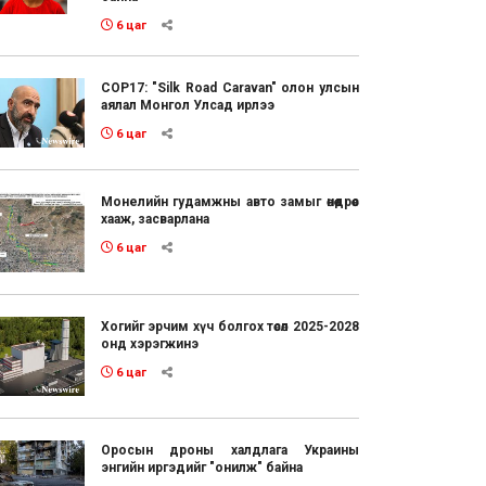
6 цаг
COP17: "Silk Road Caravan" олон улсын
аялал Монгол Улсад ирлээ
6 цаг
Монелийн гудамжны авто замыг өнөөдрөөс
хааж, засварлана
6 цаг
Хогийг эрчим хүч болгох төсөл 2025-2028
онд хэрэгжинэ
6 цаг
Оросын дроны халдлага Украины
энгийн иргэдийг "онилж" байна