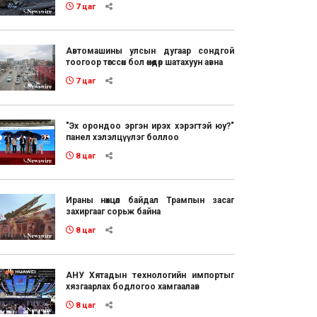
7 цаг
Автомашины улсын дугаар сондгой
тоогоор төгссөн бол өнөөдөр шатахуун авна
7 цаг
"Эх орондоо эргэн ирэх хэрэгтэй юу?"
панел хэлэлцүүлэг боллоо
8 цаг
Ираны нөхцөл байдал Трампын засаг
захиргааг сорьж байна
8 цаг
АНУ Хятадын технологийн импортыг
хязгаарлах бодлогоо хамгаалав
8 цаг