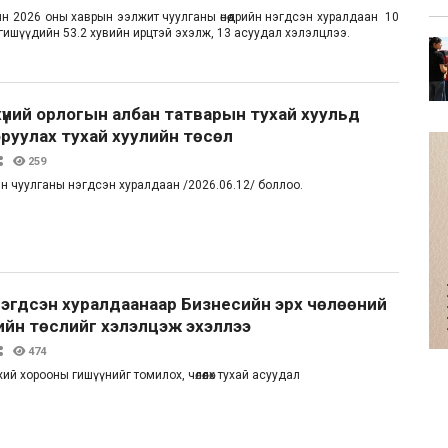
н 2026 оны хаврын ээлжит чуулганы өнөөдрийн нэгдсэн хуралдаан 10
гишүүдийн 53.2 хувийн ирцтэй эхэлж, 13 асуудал хэлэлцлээ.
хүний орлогын албан татварын тухай хуульд
руулах тухай хуулийн төсөл
259
н чуулганы нэгдсэн хуралдаан /2026.06.12/ боллоо.
эгдсэн хуралдаанаар Бизнесийн эрх чөлөөний
ийн төслийг хэлэлцэж эхэллээ
474
ий хорооны гишүүнийг томилох, чөлөөлөх тухай асуудал