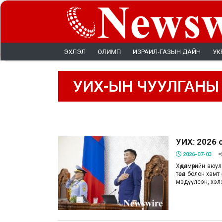
ЭХЛЭЛ
ОЛИМП
ИЗРАИЛ-ГАЗЫН ДАЙН
УК
УИХ-ЫН ЧУУЛГАНЫ
УИХ: 2026 
2026-07-03
Хөдөлмөрийн аюу
төсөл болон хамт
мэдүүлсэн, хэлэ