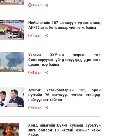
4 цаг
Нийслэлийн 107 шатахуун түгээх станц
АИ-92 автобензинээр үйлчилж байна
4 цаг
Украин ОХУ-ын газрын тос
боловсруулах үйлдвэрүүдэд дроноор
цохилт өгсөөр байна
5 цаг
АҮЭБЯ: Улаанбаатарын 155, орон
нутгийн 75 шатахуун түгээх станцад
нийлүүлэлт хийлээ
5 цаг
Ховд аймгийн Буянт суманд сураггүй
алга болсон 10 настай охиныг хайж
байна