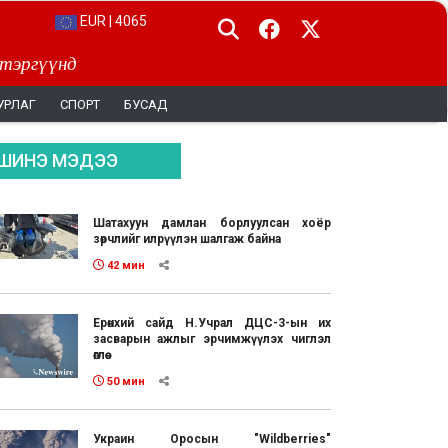
EUR | 4065
 тэргүүнд
УРЛАГ
СПОРТ
БУСАД
ШИНЭ МЭДЭЭ
Шатахуун дамлан борлуулсан хоёр
зөрчлийг илрүүлэн шалгаж байна
42 мин
Ерөнхий сайд Н.Учрал ДЦС-3-ын их
засварын ажлыг эрчимжүүлэх чиглэл
өглөө
50 мин
Украин Оросын "Wildberries"