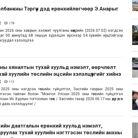
лбанкны Тэргүүн дэд ерөнхийлөгчөөр Э.Анарыг
178
н 2026 оны хаврын ээлжит чуулганы өнөөдрийн (2026.07.02) нэгдсэн
аг 00 минутад 68 гишүүн хүрэлцэн ирснээр 54 хувийн ирцтэйгээр
 асуудал хэлэлцлээ.
ны хяналтын тухай хуульд нэмэлт, өөрчлөлт
хай хуулийн төслийн эцсийн хэлэлцүүлгийг хийнэ
113
2025 оны нэгдсэн төсвийн гүйцэтгэл, Засгийн газрын 2025 оны
гтгэсэн тайлан болон “Монгол Улсын 2025 оны төсвийн гүйцэтгэл
сын Их Хурлын тогтоолын төсөл / Засгийн газар 2026.06.17-ны өдөр өргөн
 дахь хэлэлцүүлэг /
ийн даатгалын ерөнхий хуульд нэмэлт,
руулах тухай хуулийн нэгтгэсэн төслийн анхны