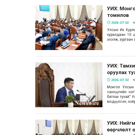
УИХ: Монго
томилов
2026-07-02
Улсын Их Хурлы
хуралдаан 10 ц
эхэлж, зургаан
УИХ: Тамхи
оруулах ту
2026-07-02
Монгол Улсын 
санхүүгийн нэ
батлах тухай” Ул
мэдүүлсэн, хоёр
УИХ: Нийгм
өөрчлөлт о