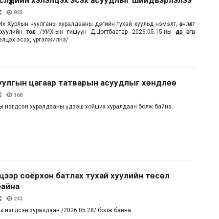
825
х Хурлын чуулганы хуралдааны дэгийн тухай хуульд нэмэлт, өөрчлөлт
уулийн төсөл /УИХ-ын гишүүн Д.Цогтбаатар 2026.05.15-ны өдөр өргөн
элцэх эсэх, үргэлжилнэ/
уулгын цагаар татварын асуудлыг хөндлөө
168
ы нэгдсэн хуралдааны үдээш хойших хуралдаан болж байна.
цээр соёрхон батлах тухай хуулийн төсөл
байна
243
ы нэгдсэн хуралдаан /2026.05.28/ болж байна.