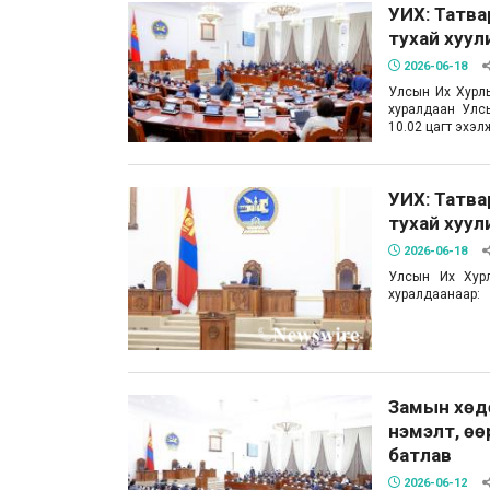
УИХ: Татва
тухай хуул
2026-06-18
Улсын Их Хурлы
хуралдаан Улсы
10.02 цагт эхэл
УИХ: Татва
тухай хуул
2026-06-18
Улсын Их Хурл
хуралдаанаар:
Замын хөдө
нэмэлт, өө
батлав
2026-06-12