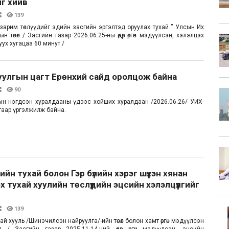
йг хийв
139
 зарим төслүүдийг эдийн засгийн эргэлтэд оруулах тухай ” Улсын Их
н төсөл / Засгийн газар 2026.06.25-ны өдөр өргөн мэдүүлсэн, хэлэлцэх
уух хугацаа 60 минут /
уулгын цагт Ерөнхий сайд оролцож байна
90
н нэгдсэн хуралдааны үдээс хойших хуралдаан /2026.06.26/ УИХ-
гаар үргэлжилж байна.
лийн тухай болон Гэр бүлийн хэрэг шүүхэн хянан
 тухай хуулийн төслүүдийн эцсийн хэлэлцүүлгийг
139
хай хууль /Шинэчилсэн найруулга/-ийн төсөл болон хамт өргөн мэдүүлсэн