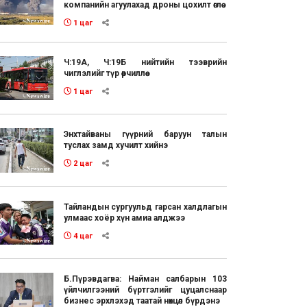
компанийн агуулахад дроны цохилт өглөө
1 цаг
Ч:19А, Ч:19Б нийтийн тээврийн
чиглэлийг түр өөрчиллөө
1 цаг
Энхтайваны гүүрний баруун талын
туслах замд хучилт хийнэ
2 цаг
Тайландын сургуульд гарсан халдлагын
улмаас хоёр хүн амиа алджээ
4 цаг
Б.Пүрэвдагва: Найман салбарын 103
үйлчилгээний бүртгэлийг цуцалснаар
бизнес эрхлэхэд таатай нөхцөл бүрдэнэ