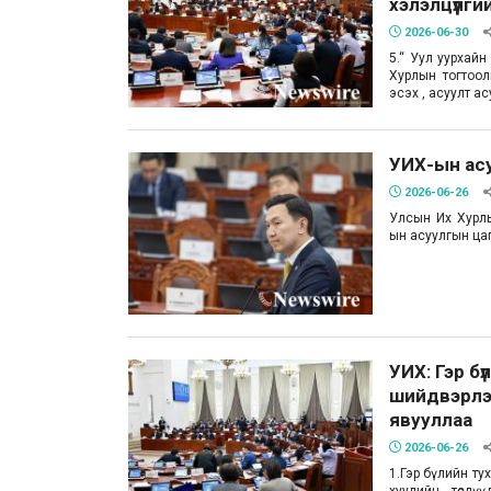
хэлэлцүүлги
2026-06-30
5.“ Уул уурхайн
Хурлын тогтоолы
эсэх , асуулт ас
УИХ-ын ас
2026-06-26
Улсын Их Хурлы
ын асуулгын ца
УИХ: Гэр бү
шийдвэрлэх
явууллаа
2026-06-26
1.Гэр бүлийн ту