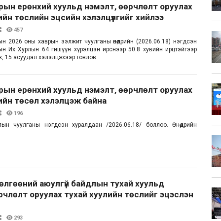
рын ерөнхий хуульд нэмэлт, өөрчлөлт оруулах
ийн төслийн эцсийн хэлэлцүүлгийг хийлээ
457
н 2026 оны хаврын ээлжит чуулганы өнөөдрийн (2026.06.18) нэгдсэн
н Их Хурлын 64 гишүүн хүрэлцэн ирснээр 50.8 хувийн ирцтэйгээр
ж, 15 асуудал хэлэлцэхээр товлов.
рын ерөнхий хуульд нэмэлт, өөрчлөлт оруулах
ийн төсөл хэлэлцэж байна
196
ын чуулганы нэгдсэн хуралдаан /2026.06.18/ боллоо. Өнөөдрийн
лгөөний аюулгүй байдлын тухай хуульд
рчлөлт оруулах тухай хуулийн төслийг эцэслэн
293