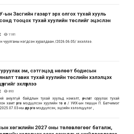
-ын Засгийн газарт эрх олгох тухай хууль
олсонд тооцох тухай хуулийн төслийг эцэслэн
1181
н чуулганы нэгдсэн хуралдаан /2026.06.05/ эхэллээ.
уруулах эм, сэтгэцэд нөлөөт бодисын
яналт тавих тухай хуулийн төслийн хэлэлцэх
үлгийг эхлүүллээ
893
өөний аюулгүй байдлын тухай хуульд нэмэлт, өөрчлөлт оруулах тухай
олон хамт өргөн мэдүүлсэн хуулийн төс өл / УИХ-ын гишүүн П. Батчимэг
025.07.03-ны өдөр өргөн мэдүүлсэн, эцсийн хэлэлцүүлэг ,
сын хөгжлийн 2027 оны төлөвлөгөөг баталж,
слүүдийн хэлэлцэх эсэх асуудлыг шийдвэрлэлээ