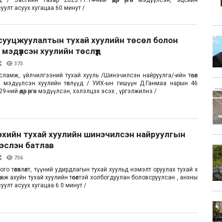
д / Засгийн газар 2025.11.14-ний өдөр өргөн мэдүүлсэн, эцсийн
суулт асуух хугацаа 60 минут /
сууцжуулалтын тухай хуулийн төсөл болон
мэдүүлсэн хуулийн төслүүд
373
сламж, үйлчилгээний тухай хууль /Шинэчилсэн найруулга/-ийн төсөл
өн мэдүүлсэн хуулийн төслүүд / УИХ-ын гишүүн Д.Ганмаа нарын 46
9-ний өдөр өргөн мэдүүлсэн, хэлэлцэх эсэх , үргэлжилнэ /
эхийн тухай хуулийн шинэчилсэн найруулгын
эслэн батлав
736
ого төлөвлөлт, түүний удирдлагын тухай хуульд нэмэлт оруулах тухай х
өдөө аж ахуйн тухай хуулийн төсөлтэй холбогдуулан боловсруулсан , анхны
суулт асуух хугацаа 6 0 минут /