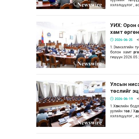
хуулийн төслүү
хэлэлцүүлэг , а
УИХ: Орон 
хамт өргөн 
2026-06-25
1.Эмнэлгийн ту
болон хамт өрг
гишүүн 2026.05.2
Улсын нис
төслийг эц
2026-06-19
1.Хөгжлийн бодл
уулийн төсөл / Х
хэлэлцүүлэг , а