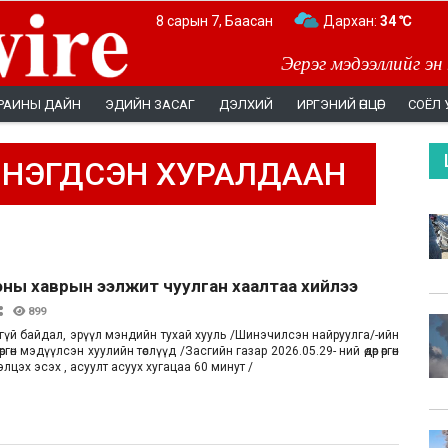
8 сарын 7, Баасан
Дархан:
34 ℃
Эерэг мэдээллийг эн
РАИНЫ ДАЙН
ЭДИЙН ЗАСАГ
ДЭЛХИЙ
ИРГЭНИЙ ӨНЦӨГ
СОЁЛ 
 НЭГДСЭН ХУРАЛДААН
оны хаврын ээлжит чуулган хаалтаа хийлээ
899
лгүй байдал, эрүүл мэндийн тухай хууль /Шинэчилсэн найруулга/-ийн
 өргөн мэдүүлсэн хуулийн төслүүд /Засгийн газар 2026.05.29- ний өдөр өргөн
лцэх эсэх , асуулт асуух хугацаа 60 минут /