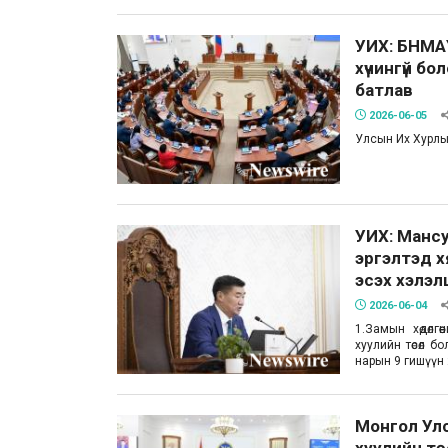
УИХ: БНМАУ
хүчингүй б
батлав
2026-06-05
Улсын Их Хурлы
УИХ: Мансу
эргэлтэд х
эсэх хэлэлцү
2026-06-04
1.Замын хөдөлг
хуулийн төсөл б
нарын 9 гишүүн 2
Монгол Ул
хуулийн тө