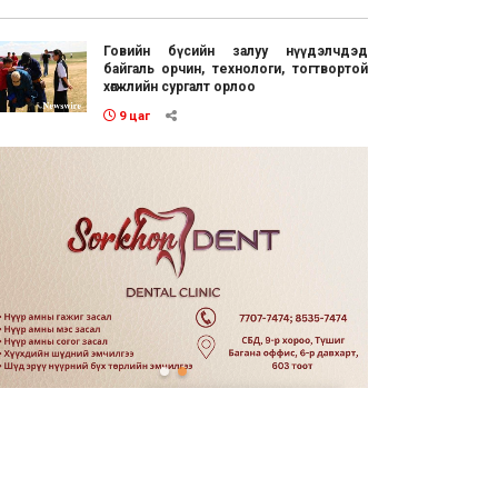
Говийн бүсийн залуу нүүдэлчдэд
байгаль орчин, технологи, тогтвортой
хөгжлийн сургалт орлоо
9 цаг