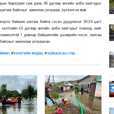
рын Хархорин сум дахь 45 дугаар ангийн алба хаагчдыг
шатаж байсныг ажиллан унтрааж, хүлээлгэн өгсөн.
хороо байшин шатаж байна гэсэн дуудлагыг 20:24 цагт
хэлтсийн 65 дугаар ангийн алба хаагчдыг очиход, хаяг
хэмжээтэй 1 давхар байшингийн дээврийн хэсэг, залгаа
байсныг ажиллаж унтраасан.
, #
, #
,
ҮЙМЭР
ХОНОГИЙН МЭДЭЭ
ЧОЙБАЛСАН СУМ