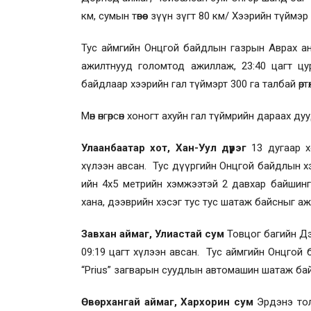
км, сумын төвөөс зүүн зүгт 80 км/ Хээрийн түймэ
Тус аймгийн Онцгой байдлын газрын Аврах ан
ажилтнууд голомтод ажиллаж, 23:40 цагт цу
байдлаар хээрийн гал түймэрт 300 га талбай өрт
Мөн өнгөрсөн хоногт ахуйн гал түймрийн дараах 
Улаанбаатар хот, Хан-Уул дүүрэг
13 дугаар 
хүлээн авсан. Тус дүүргийн Онцгой байдлын хэ
ийн 4х5 метрийн хэмжээтэй 2 давхар байшинг
хана, дээврийн хэсэг тус тус шатаж байсныг а
Завхан аймаг, Улиастай сум
Товцог багийн Дэ
09:19 цагт хүлээн авсан. Тус аймгийн Онцгой
“Prius” загварын суудлын автомашин шатаж ба
Өвөрхангай аймаг, Хархорин сум
Эрдэнэ тол