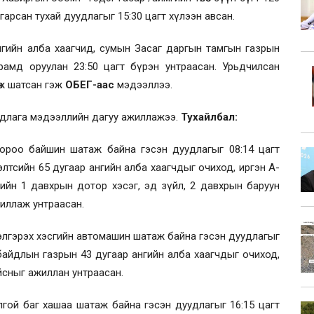
р гарсан тухай дуудлагыг 15:30 цагт хүлээн авсан.
гийн алба хаагчид, сумын Засаг даргын тамгын газрын
рамд оруулан 23:50 цагт бүрэн унтраасан. Урьдчилсан
өж шатсан гэж
ОБЕГ-аас
мэдээллээ.
дуудлага мэдээллийн дагуу ажиллажээ.
Тухайлбал:
хороо байшин шатаж байна гэсэн дуудлагыг 08:14 цагт
лтсийн 65 дугаар ангийн алба хаагчдыг очиход, иргэн А-
ийн 1 давхрын дотор хэсэг, эд зүйл, 2 давхрын баруун
жиллаж унтраасан.
лгэрэх хэсгийн автомашин шатаж байна гэсэн дуудлагыг
 байдлын газрын 43 дугаар ангийн алба хаагчдыг очиход,
йсныг ажиллан унтраасан.
гой баг хашаа шатаж байна гэсэн дуудлагыг 16:15 цагт