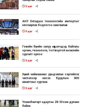
захиргааг сорьж байна
5 цаг
АНУ Хятадын технологийн импортыг
хязгаарлах бодлогоо хамгаалав
5 цаг
Говийн бүсийн залуу нүүдэлчдэд байгаль
орчин, технологи, тогтвортой хөгжлийн
сургалт орлоо
5 цаг
Хүний наймаанаас урьдчилан сэргийлэх
чиглэлээр нисэх буудлын 800
ажилтныг сургана
5 цаг
Улаанбаатарт өдөртөө 28-30 хэм дулаан
байна