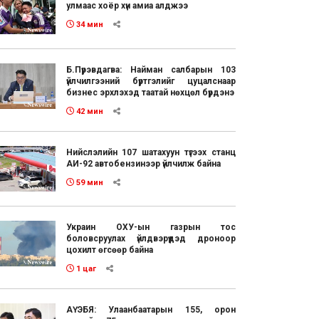
улмаас хоёр хүн амиа алджээ
34 мин
Б.Пүрэвдагва: Найман салбарын 103
үйлчилгээний бүртгэлийг цуцалснаар
бизнес эрхлэхэд таатай нөхцөл бүрдэнэ
42 мин
Нийслэлийн 107 шатахуун түгээх станц
АИ-92 автобензинээр үйлчилж байна
59 мин
Украин ОХУ-ын газрын тос
боловсруулах үйлдвэрүүдэд дроноор
цохилт өгсөөр байна
1 цаг
АҮЭБЯ: Улаанбаатарын 155, орон