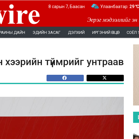
8 сарын 7, Баасан
Улаанбаатар:
29 ℃
Эерэг мэдээллийг эн
РАИНЫ ДАЙН
ЭДИЙН ЗАСАГ
ДЭЛХИЙ
ИРГЭНИЙ ӨНЦӨГ
СОЁЛ 
 хээрийн түймрийг унтраав