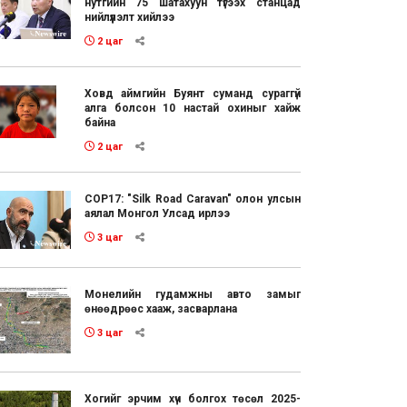
нутгийн 75 шатахуун түгээх станцад
нийлүүлэлт хийлээ
2 цаг
Ховд аймгийн Буянт суманд сураггүй
алга болсон 10 настай охиныг хайж
байна
2 цаг
COP17: "Silk Road Caravan" олон улсын
аялал Монгол Улсад ирлээ
3 цаг
Монелийн гудамжны авто замыг
өнөөдрөөс хааж, засварлана
3 цаг
Хогийг эрчим хүч болгох төсөл 2025-