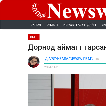
ЭХЛЭЛ
ОЛИМП
ИЗРАИЛ-ГАЗЫН ДАЙН
УК
ОБЕГ
Дорнод аймагт гарсан
Д.АРИУНЗАЯА/NEWSWIRE.MN
2024-11-28