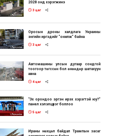
2028 онд хэрэгжинэ
3 цаг
Оросын дроны халдлага Украины
энгийн иргэдийг "онилж" байна
3 цаг
Автомашины улсын дугаар сондгой
тоогоор төгссөн бол өнөөдөр шатахуун
авна
4 цаг
"Эх орондоо эргэн ирэх хэрэгтэй юу?"
панел хэлэлцүүлэг боллоо
5 цаг
Ираны нөхцөл байдал Трампын засаг