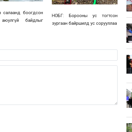
н салаанд боогдсон
НОБГ: Борооны ус тогтсон
 аюулгүй байдлыг
зургаан байршилд ус сорууллаа
0 / 1000