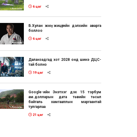
6 цаг
Б.Хулан жюү жицүгийн дэлхийн аварга
боллоо
6 цаг
Даланзадгад хот 2028 онд шинэ ДЦС-
тай болно
19 цаг
Google-ийн Энэтхэг дэх 15 тэрбум
ам.долларын дата төвийн төсөл
байгаль хамгааллын маргаантай
тулгарлаа
21 цаг