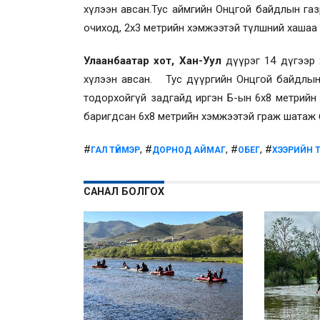
хүлээн авсан.Тус аймгийн Онцгой байдлын газ
очиход, 2х3 метрийн хэмжээтэй түлшний хашаа 
Улаанбаатар хот, Хан-Уул
дүүрэг 14 дүгээр 
хүлээн авсан. Тус дүүргийн Онцгой байдлын 
тодорхойгүй задгайд иргэн Б-ын 6х8 метрийн 
баригдсан 6х8 метрийн хэмжээтэй граж шатаж 
#
, #
, #
, #
ГАЛ ТҮЙМЭР
ДОРНОД АЙМАГ
ОБЕГ
ХЭЭРИЙН Т
САНАЛ БОЛГОХ