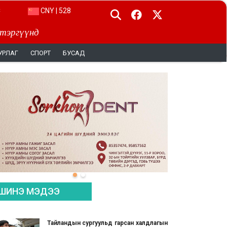
CNY | 528
 тэргүүнд
УРЛАГ
СПОРТ
БУСАД
ШИНЭ МЭДЭЭ
Тайландын сургуульд гарсан халдлагын