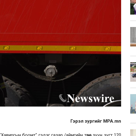
Гэрэл зургийг MPA.mn
авиргын боомт" гэдэг газар /аймгийн төвөөс зүүн зүгт 120