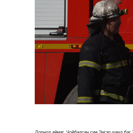
Дорнод аймаг, Чойбалсан сум Энгэр шанд баг "Х