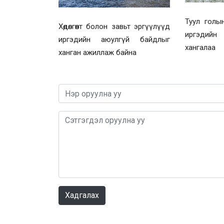
Туул голы
Хөдөлгөөнт болон завьт эргүүлүүд
иргэдийн
иргэдийн аюулгүй байдлыг
хангалаа
ханган ажиллаж байна
Хадгалах