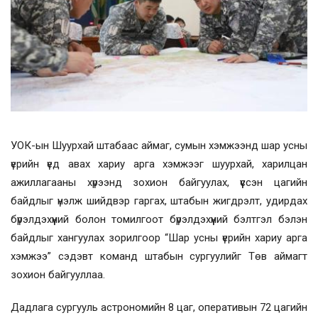
УОК-ын Шуурхай штабаас аймаг, сумын хэмжээнд шар усны
үерийн үед авах хариу арга хэмжээг шуурхай, харилцан
ажиллагааны хүрээнд зохион байгуулах, үүссэн цагийн
байдлыг үнэлж шийдвэр гаргах, штабын жигдрэлт, удирдах
бүрэлдэхүүний болон томилгоот бүрэлдэхүүний бэлтгэл бэлэн
байдлыг хангуулах зорилгоор “Шар усны үерийн хариу арга
хэмжээ” сэдэвт команд штабын сургуулийг Төв аймагт
зохион байгууллаа.
Дадлага сургууль астрономийн 8 цаг, оперативын 72 цагийн