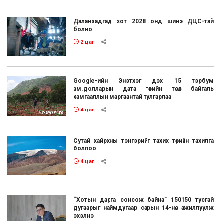
Даланзадгад хот 2028 онд шинэ ДЦС-тай
болно
2 цаг
Google-ийн Энэтхэг дэх 15 тэрбум
ам.долларын дата төвийн төсөл байгаль
хамгааллын маргаантай тулгарлаа
4 цаг
Сутай хайрхны тэнгэрийг тахих төрийн тахилга
боллоо
4 цаг
“Хотын дарга сонсож байна” 150150 тусгай
дугаарыг наймдугаар сарын 14-нөөс ажиллуулж
эхэлнэ