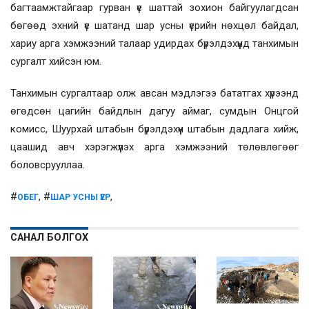
багтаамжтайгаар гурван үе шаттай зохион байгуулагдсан
бөгөөд эхний үе шатанд шар усны үерийн нөхцөл байдал,
хариу арга хэмжээний талаар удирдах бүрэлдэхүүнд танхимын
сургалт хийсэн юм.
Танхимын сургалтаар олж авсан мэдлэгээ бататгах хүрээнд
өгөдсөн цагийн байдлын дагуу аймаг, сумдын Онцгой
комисс, Шуурхай штабын бүрэлдэхүүн штабын дадлага хийж,
цаашид авч хэрэгжүүлэх арга хэмжээний төлөвлөгөөг
боловсрууллаа.
#
, #
,
ОБЕГ
ШАР УСНЫ ҮЕР
САНАЛ БОЛГОХ