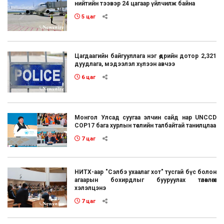
нийтийн тээвэр 24 цагаар үйлчилж байна
5 цаг
Цагдаагийн байгууллага нэг өдрийн дотор 2,321
дуудлага, мэдээлэл хүлээн авчээ
6 цаг
Монгол Улсад суугаа элчин сайд нар UNCCD
COP17 бага хурлын төслийн талбайтай танилцлаа
7 цаг
НИТХ-аар "Сэлбэ ухаалаг хот" тусгай бүс болон
агаарын бохирдлыг бууруулах төлөвлөгөөг
хэлэлцэнэ
7 цаг