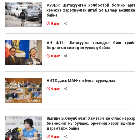
АҮЭБЯ: Шатахуунтай холбоотой богино арга
хэмжээ хэрэгжүүлэх штаб 24 цагаар ажиллаж
байна
8 цаг
АН 4/11: Шатахууны хомсдол биш төрийн
бодлогын хомсдол үүсээд байна
8 цаг
НИТХ дахь МАН-ын бүлэг хуралдлаа
9 цаг
Өмгөөлөгч Б.Оюунбилэг: Хамтарч ажиллах нэрээр
бизнесийг нь булааж, эрүүгийн хэрэг ашиглан
дарамталж байна
9 цаг