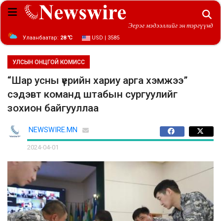
Эерэг мэдээллийг эн тэргүүнд
Улаанбаатар:
28 ℃
USD | 3585
УЛСЫН ОНЦГОЙ КОМИСС
“Шар усны үерийн хариу арга хэмжээ”
сэдэвт команд штабын сургуулийг
зохион байгууллаа
NEWSWIRE.MN
2024-04-01