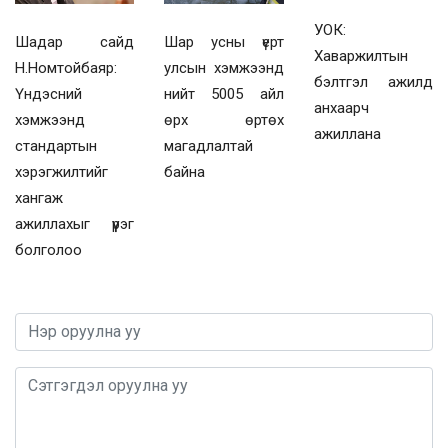
УОК:
Шадар сайд
Шар усны үерт
Хаваржилтын
Н.Номтойбаяр:
улсын хэмжээнд
бэлтгэл ажилд
Үндэсний
нийт 5005 айл
анхаарч
хэмжээнд
өрх өртөх
ажиллана
стандартын
магадлалтай
хэрэгжилтийг
байна
хангаж
ажиллахыг үүрэг
болголоо