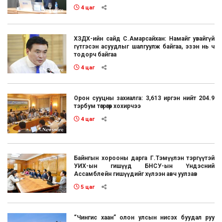
4 цаг
ХЗДХ-ийн сайд С.Амарсайхан: Намайг увайгүй
гүтгэсэн асуудлыг шалгуулж байгаа, эзэн нь ч
тодорч байгаа
4 цаг
Орон сууцны захиалга: 3,613 иргэн нийт 204.9
тэрбум төгрөгөөр хохирчээ
4 цаг
Байнгын хорооны дарга Г.Тэмүүлэн тэргүүтэй
УИХ-ын гишүүд БНСУ-ын Үндэсний
Ассамблейн гишүүдийг хүлээн авч уулзав
5 цаг
“Чингис хаан” олон улсын нисэх буудал руу