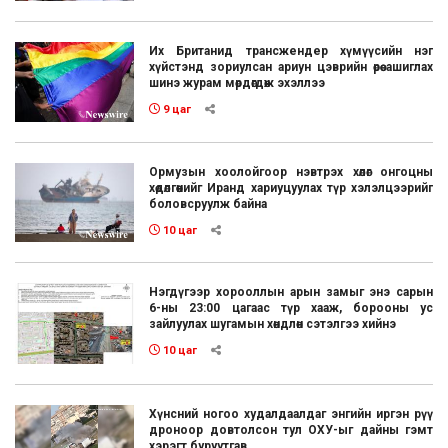
Их Британид трансжендер хүмүүсийн нэг
хүйстэнд зориулсан ариун цэврийн өрөө ашиглах
шинэ журам мөрдөгдөж эхэллээ
9 цаг
Ормузын хоолойгоор нэвтрэх хөлөг онгоцны
хөдөлгөөнийг Иранд хариуцуулах түр хэлэлцээрийг
боловсруулж байна
10 цаг
Нэгдүгээр хорооллын арын замыг энэ сарын
6-ны 23:00 цагаас түр хааж, борооны ус
зайлуулах шугамын хөндлөн сэтэлгээ хийнэ
10 цаг
Хүнсний ногоо худалдаалдаг энгийн иргэн рүү
дроноор довтолсон тул ОХУ-ыг дайны гэмт
хэрэгт буруутгав