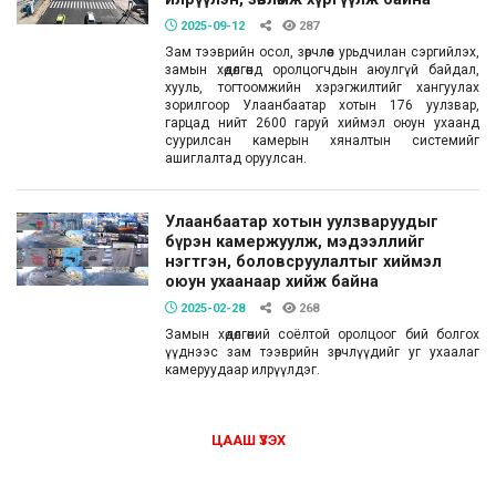
2025-09-12
287
Зам тээврийн осол, зөрчлөөс урьдчилан сэргийлэх,
замын хөдөлгөөнд оролцогчдын аюулгүй байдал,
хууль, тогтоомжийн хэрэгжилтийг хангуулах
зорилгоор Улаанбаатар хотын 176 уулзвар,
гарцад нийт 2600 гаруй хиймэл оюун ухаанд
суурилсан камерын хяналтын системийг
ашиглалтад оруулсан.
Улаанбаатар хотын уулзваруудыг
бүрэн камержуулж, мэдээллийг
нэгтгэн, боловсруулалтыг хиймэл
оюун ухаанаар хийж байна
2025-02-28
268
Замын хөдөлгөөний соёлтой оролцоог бий болгох
үүднээс зам тээврийн зөрчлүүдийг уг ухаалаг
камеруудаар илрүүлдэг.
ЦААШ ҮЗЭХ