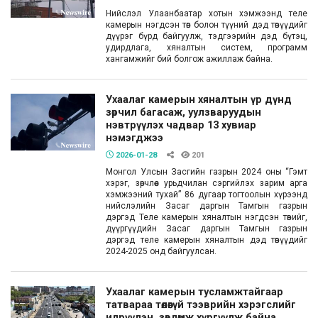
Нийслэл Улаанбаатар хотын хэмжээнд теле
камерын нэгдсэн төв болон түүний дэд төвүүдийг
дүүрэг бүрд байгуулж, тэдгээрийн дэд бүтэц,
удирдлага, хяналтын систем, программ
хангамжийг бий болгож ажиллаж байна.
Ухаалаг камерын хяналтын үр дүнд
зөрчил багасаж, уулзваруудын
нэвтрүүлэх чадвар 13 хувиар
нэмэгджээ
2026-01-28
201
Монгол Улсын Засгийн газрын 2024 оны “Гэмт
хэрэг, зөрчлөөс урьдчилан сэргийлэх зарим арга
хэмжээний тухай” 86 дугаар тогтоолын хүрээнд
нийслэлийн Засаг даргын Тамгын газрын
дэргэд Теле камерын хяналтын нэгдсэн төвийг,
дүүргүүдийн Засаг даргын Тамгын газрын
дэргэд теле камерын хяналтын дэд төвүүдийг
2024-2025 онд байгуулсан.
Ухаалаг камерын тусламжтайгаар
татвараа төлөөгүй тээврийн хэрэгслийг
илрүүлэн, зөвлөмж хүргүүлж байна