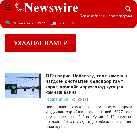
Эерэг мэдээллийг эн тэргүүнд
Улаанбаатар:
31 ℃
USD | 3585
УХААЛАГ КАМЕР
Л.Ганзориг: Нийслэлд теле камерын
нэгдсэн системтэй болсноор гэмт
хэрэг, зөрчлийг илрүүлэхэд хугацаа
хэмнэж байна
2026-02-24
164
Нийслэлийн хэмжээнд гэмт хэрэг, зөрчлөөс
урьдчилан сэргийлэх зорилгоор нийт 6377 теле
камер ажиллаж байна. Үүний 4113 камерыг
нэгдсэн болон дэд төвд холбож ашиглалтыг
сайжруулсан.