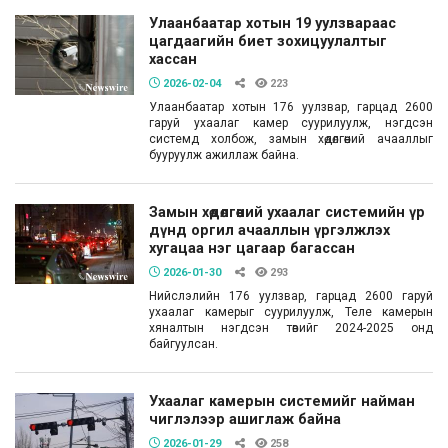
Улаанбаатар хотын 19 уулзвараас
цагдаагийн биет зохицуулалтыг
хассан
2026-02-04
223
Улаанбаатар хотын 176 уулзвар, гарцад 2600
гаруй ухаалаг камер суурилуулж, нэгдсэн
системд холбож, замын хөдөлгөөний ачааллыг
бууруулж ажиллаж байна.
Замын хөдөлгөөний ухаалаг системийн үр
дүнд оргил ачааллын үргэлжлэх
хугацаа нэг цагаар багассан
2026-01-30
293
Нийслэлийн 176 уулзвар, гарцад 2600 гаруй
ухаалаг камерыг суурилуулж, Теле камерын
хяналтын нэгдсэн төвийг 2024-2025 онд
байгуулсан.
Ухаалаг камерын системийг найман
чиглэлээр ашиглаж байна
2026-01-29
258