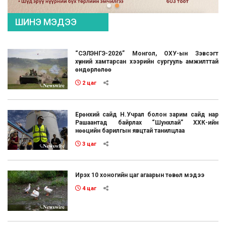
ШИНЭ МЭДЭЭ
“СЭЛЭНГЭ-2026” Монгол, ОХУ-ын Зэвсэгт
хүчний хамтарсан хээрийн сургууль амжилттай
өндөрлөлөө
2 цаг
Ерөнхий сайд Н.Учрал болон зарим сайд нар
Рашаантад байрлах “Шунхлай” ХХК-ийн
нөөцийн барилгын явцтай танилцлаа
3 цаг
Ирэх 10 хоногийн цаг агаарын төвөл мэдээ
4 цаг