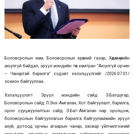
Боловсролын яам, Боловсролын ерөнхий газар, Хөдөлмөрийн
аюулгүй байдал, эрүүл мэндийн төв хамтран “Аюулгүй орчин
– Чанартай барилга” сэдэвт хэлэлцүүлгийг /2026.07.01/
зохион байгууллаа.
Хэлэлцүүлэгт Эрүүл мэндийн сайд Э.Батшугар,
Боловсролын сайд Л.Энх-Амгалан, Хот байгуулалт, барилга,
орон сууцжуулалтын сайд Э.Бат-Амгалан нар оролцож,
боловсролын байгууллагын барилга байгууламжийн эрүүл
ахуй, дотоод орчны агаарын чанар, засвар үйлчилгээний
стандарт, хяналтын тогтолцоог сайжруулах асуудлаар