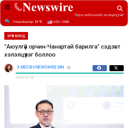
Эерэг мэдээллийг эн тэргүүнд
Улаанбаатар:
31 ℃
USD | 3585
ЭРҮҮЛ МЭНД
"Аюулгүй орчин-Чанартай барилга" сэдэвт
хэлэлцүүлэг боллоо
Э.ХҮСЛЭН/NEWSWIRE.MN
2026-07-02