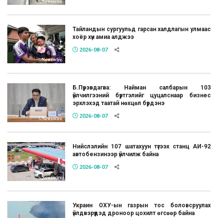
Тайландын сургуульд гарсан халдлагын улмаас
хоёр хүн амиа алджээ
2026-08-07
Б.Пүрэвдагва: Найман салбарын 103
үйлчилгээний бүртгэлийг цуцалснаар бизнес
эрхлэхэд таатай нөхцөл бүрдэнэ
2026-08-07
Нийслэлийн 107 шатахуун түгээх станц АИ-92
автобензинээр үйлчилж байна
2026-08-07
Украин ОХУ-ын газрын тос боловсруулах
үйлдвэрүүдэд дроноор цохилт өгсөөр байна