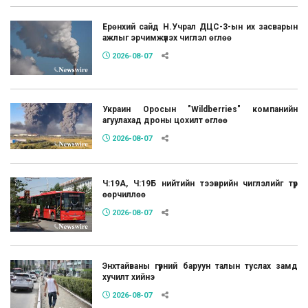
Ерөнхий сайд Н.Учрал ДЦС-3-ын их засварын
ажлыг эрчимжүүлэх чиглэл өглөө
2026-08-07
Украин Оросын "Wildberries" компанийн
агуулахад дроны цохилт өглөө
2026-08-07
Ч:19А, Ч:19Б нийтийн тээврийн чиглэлийг түр
өөрчиллөө
2026-08-07
Энхтайваны гүүрний баруун талын туслах замд
хучилт хийнэ
2026-08-07