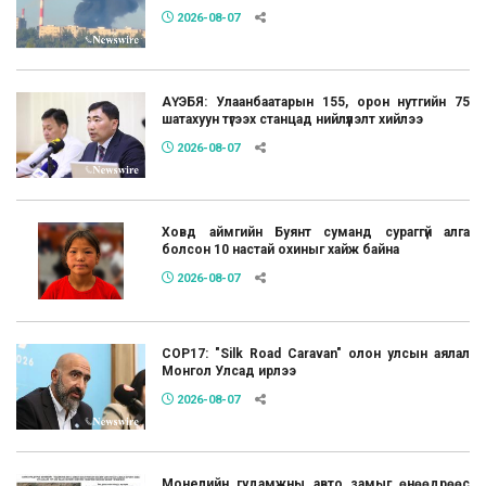
2026-08-07
АҮЭБЯ: Улаанбаатарын 155, орон нутгийн 75
шатахуун түгээх станцад нийлүүлэлт хийлээ
2026-08-07
Ховд аймгийн Буянт суманд сураггүй алга
болсон 10 настай охиныг хайж байна
2026-08-07
COP17: "Silk Road Caravan" олон улсын аялал
Монгол Улсад ирлээ
2026-08-07
Монелийн гудамжны авто замыг өнөөдрөөс