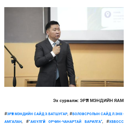
Эх сурвалж: ЭРҮҮЛ МЭНДИЙН ЯАМ
#
, #
ЭРҮҮЛ МЭНДИЙН САЙД Э.БАТШУГАР
БОЛОВСРОЛЫН САЙД Л.ЭНХ-
, #
, #
АМГАЛАН
"АЮУЛГҮЙ ОРЧИН-ЧАНАРТАЙ БАРИЛГА"
ХББОСС