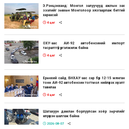
Э.Рэнцэнханд: Монгол залуучууд ажлын зах
зээлийг зөвхөн Монголоор хязгаарлаж битгий
хараасай
4 цаг
ОХУ-аас АИ-92 автобензиний импорт
тасралтгүй үргэлжилж байна
4 цаг
Ерөнхий сайд БНХАУ-аас сар бүр 12-15 мянган
тонн АИ-92 автобензин тогтмол нийлүүлэх хүсэлт
тавилаа
4 цаг
Шатахуун дамлан борлуулсан хоёр зөрчлийг
илрүүлэн шалгаж байна
2026-08-07