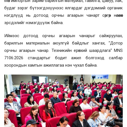
Мөн импортын зарим барилгын материал, тавилга, цавуу, лак,
будаг зэрэг бүтээгдэхүүнээс ялгардаг дэгдэмхий органик
нэгдлүүд нь дотоод орчны агаарын чанарт сөргөөр нөлөөлөх
эрсдэлийг нэмэгдүүлж байна.
Иймээс дотоод орчны агаарын чанарыг сайжруулах,
барилгын материалын аюулгүй байдлыг хангах, “Дотор
орчны агаарын чанар. Техникийн ерөнхий шаардлага” MNS
7106:2026 стандартыг бодит ажил болгоход салбар
хоорондын хамтын ажиллагаа нэн чухал байна.