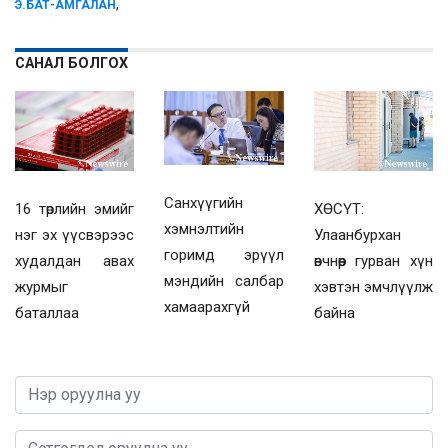
,
Э.БАТ-АМГАЛАН
САНАЛ БОЛГОХ
Санхүүгийн
16 төрлийн эмийг
ХӨСҮТ:
хэмнэлтийн
нэг эх үүсвэрээс
Улаанбурхан
горимд эрүүл
худалдан авах
өвчнөөр гурван хүн
мэндийн салбар
журмыг
хэвтэн эмчлүүлж
хамаарахгүй
баталлаа
байна