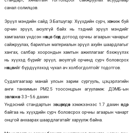
санал солилцов.
Эрүүл мэндийн сайд Э.Батшугар: Хүүхдийн сурч, хөгжиж буй
орчин эрүүл, аюулгүй байх нь тэдний эрүүл мэндийг
хамгаалах үндсэн нөхцөл бөгөөд дотоод орчны агаарын чанарыг
сайжруулах, барилгын материалын эрүүл ахуйн шаардлагыг
хангах, салбар хоорондын хамтын ажиллагааг бэхжүүлэх
нь хүүхэд бүрийг эрүүл, аюулгүй орчинд сурч боловсрох
нөхцөлийг бүрдүүлэхэд чухал ач холбогдолтойг тодотгов.
Судалгаагаар манай улсын зарим сургууль, цэцэрлэгийн
анги танхимын PM2.5 тоосонцрын агууламж: ДЭМБ-ын
зөвлөмжөөс 3.3–5.6 дахин
Үндэсний стандартын зөвшөөрөгдөх хэмжээнээс 1.7 дахин өндөр
байгаа нь хүүхдийн сурч боловсрох орчны агаарын чанарт
онцгой анхаарах шаардлагатайг харуулж байна.