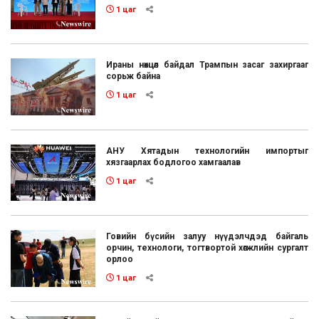
1 цаг
Ираны нөхцөл байдал Трампын засаг захиргааг
сорьж байна
1 цаг
АНУ Хятадын технологийн импортыг
хязгаарлах бодлогоо хамгаалав
1 цаг
Говийн бүсийн залуу нүүдэлчдэд байгаль
орчин, технологи, тогтвортой хөгжлийн сургалт
орлоо
1 цаг