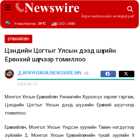
Эерэг мэдээллийг эн тэргүүнд
Улаанбаатар:
29 ℃
USD | 3585
ЕРӨНХИЙЛӨГЧ
Цэндийн Цогтыг Улсын дээд шүүхийн
Ерөнхий шүүгчээр томиллоо
Д.АРИУНЗАЯА/NEWSWIRE.MN
2026-06-15
Монгол Улсын Ерөнхийлөгч Ухнаагийн Хүрэлсүх зарлиг гаргаж,
Цэндийн Цогтыг Улсын дээд шүүхийн Ерөнхий шүүгчээр
томиллоо.
Ерөнхийлөгч, Монгол Улсын Үндсэн хуулийн Тавин нэгдүгээр
зүйлийн 2, Монгол Улсын Ерөнхийлөгчийн тухай хуулийн 9