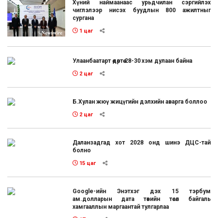
Хүний наймаанаас урьдчилан сэргийлэх
чиглэлээр нисэх буудлын 800 ажилтныг
сургана
1 цаг
Улаанбаатарт өдөртөө 28-30 хэм дулаан байна
2 цаг
Б.Хулан жюү жицүгийн дэлхийн аварга боллоо
2 цаг
Даланзадгад хот 2028 онд шинэ ДЦС-тай
болно
15 цаг
Google-ийн Энэтхэг дэх 15 тэрбум
ам.долларын дата төвийн төсөл байгаль
хамгааллын маргаантай тулгарлаа