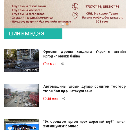
ШИНЭ МЭДЭЭ
Оросын дроны халдлага Украины энгийн
иргэдйг онилж байна
8 мин
Автомашины улсын дугаар сондгой тоогоор
төгссөн бол өнөөдөр шатахуун авна
38 мин
"Эх орондоо эргэн ирэх хэрэгтэй юу?" панел
хэлэлцүүлэг боллоо