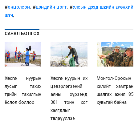
#
, #
, #
ОНЦОЛСОН
ЦЭНДИЙН ЦОГТ
УЛСЫН ДЭЭД ШҮҮХИЙН ЕРӨНХИЙ
,
ШҮҮГЧ
САНАЛ БОЛГОХ
Хөвсгөл нуурын
Хөвсгөл нуурын их
Монгол-Оросын
лусыг тахих
цэвэрлэгээний
хилийг хамтран
төрийн тахилгын
аяны хүрээнд
шалгах ажил 85
ёслол боллоо
301 тонн хог
хувьтай байна
хаягдлыг
төвлөрүүллээ