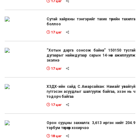
17 цаг
Сутай хайрхны тэнгэрийг тахих төрийн тахилга
боллоо
17 цаг
“Хотын дарга сонсож байна” 150150 тусгай
дугаарыг наймдугаар сарын 14-нөөс ажиллуулж
эхэлнэ
17 цаг
ХЗДХ-ийн сайд С.Амарсайхан: Намайг увайгүй
гүтгэсэн асуудлыг шалгуулж байгаа, эзэн нь ч
тодорч байгаа
17 цаг
Орон сууцны захиалга: 3,613 иргэн нийт 204.9
тэрбум төгрөгөөр хохирчээ
18 цаг