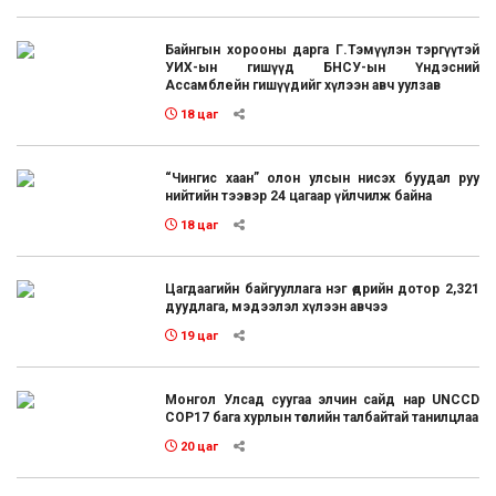
Байнгын хорооны дарга Г.Тэмүүлэн тэргүүтэй
УИХ-ын гишүүд БНСУ-ын Үндэсний
Ассамблейн гишүүдийг хүлээн авч уулзав
18 цаг
“Чингис хаан” олон улсын нисэх буудал руу
нийтийн тээвэр 24 цагаар үйлчилж байна
18 цаг
Цагдаагийн байгууллага нэг өдрийн дотор 2,321
дуудлага, мэдээлэл хүлээн авчээ
19 цаг
Монгол Улсад суугаа элчин сайд нар UNCCD
COP17 бага хурлын төслийн талбайтай танилцлаа
20 цаг