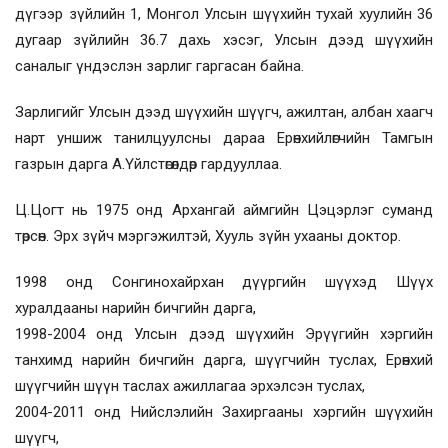
дүгээр зүйлийн 1, Монгол Улсын шүүхийн тухай хуулийн 36
дугаар зүйлийн 36.7 дахь хэсэг, Улсын дээд шүүхийн
саналыг үндэслэн зарлиг гаргасан байна.
Зарлигийг Улсын дээд шүүхийн шүүгч, ажилтан, албан хаагч
нарт уншиж танилцуулсны дараа Ерөнхийлөгчийн Тамгын
газрын дарга А.Үйлстөгөлдөр гардууллаа.
Ц.Цогт нь 1975 онд Архангай аймгийн Цэцэрлэг суманд
төрсөн. Эрх зүйч мэргэжилтэй, Хууль зүйн ухааны доктор.
1998 онд Сонгинохайрхан дүүргийн шүүхэд Шүүх
хуралдааны нарийн бичгийн дарга,
1998-2004 онд Улсын дээд шүүхийн Эрүүгийн хэргийн
танхимд нарийн бичгийн дарга, шүүгчийн туслах, Ерөнхий
шүүгчийн шүүн таслах ажиллагаа эрхэлсэн туслах,
2004-2011 онд Нийслэлийн Захиргааны хэргийн шүүхийн
шүүгч,