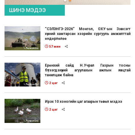
ШИНЭ МЭДЭЭ
“СЭЛЭНГЭ-2026” Монгол, ОХУ-ын Зэвсэгт
хүчний хамтарсан хээрийн сургууль амжилттай
өндөрлөлөө
57 мин
Ерөнхий сайд Н.Учрал Газрын тосны
бүтээгдэхүүний агуулахын ажлын явцтай
танилцаж байна
2 цаг
Ирэх 10 хоногийн цаг агаарын төвөл мэдээ
2 цаг