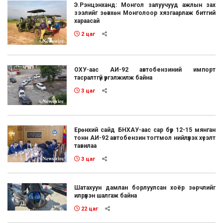
Э.Рэнцэнханд: Монгол залуучууд ажлын зах
зээлийг зөвхөн Монголоор хязгаарлаж битгий
хараасай
2 цаг
ОХУ-аас АИ-92 автобензиний импорт
тасралтгүй үргэлжилж байна
3 цаг
Ерөнхий сайд БНХАУ-аас сар бүр 12-15 мянган
тонн АИ-92 автобензин тогтмол нийлүүлэх хүсэлт
тавилаа
3 цаг
Шатахуун дамлан борлуулсан хоёр зөрчлийг
илрүүлэн шалгаж байна
22 цаг