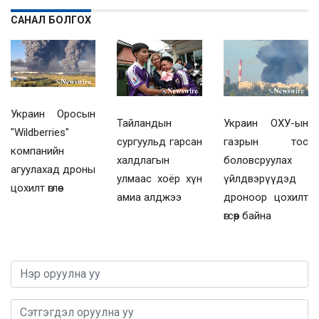
САНАЛ БОЛГОХ
Украин Оросын
Украин ОХУ-ын
Тайландын
"Wildberries"
газрын тос
сургуульд гарсан
компанийн
боловсруулах
халдлагын
агуулахад дроны
үйлдвэрүүдэд
улмаас хоёр хүн
цохилт өглөө
дроноор цохилт
амиа алджээ
өгсөөр байна