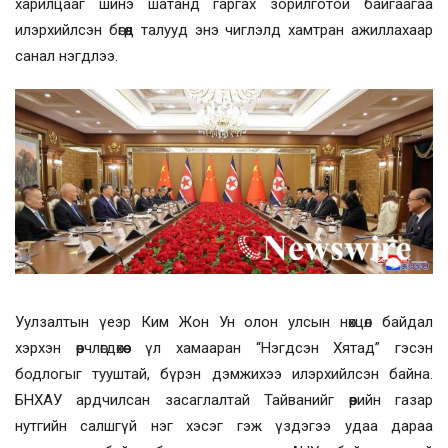
харилцааг шинэ шатанд гаргах зорилготой байгаагаа
илэрхийлсэн бөгөөд талууд энэ чиглэлд хамтран ажиллахаар
санал нэгдлээ.
Уулзалтын үеэр Ким Жон Ун олон улсын нөхцөл байдал
хэрхэн өөрчлөгдөхөөс үл хамааран “Нэгдсэн Хятад” гэсэн
бодлогыг тууштай, бүрэн дэмжихээ илэрхийлсэн байна.
БНХАУ ардчилсан засаглалтай Тайванийг өөрийн газар
нутгийн салшгүй нэг хэсэг гэж үздэгээ удаа дараа