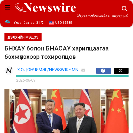
Эерэг мэдээллийг эн тэргүүнд
Улаанбаатар:
31 ℃
USD | 3585
ДЭЛХИЙН МЭДЭЭ
БНХАУ болон БНАСАУ харилцаагаа
бэхжүүлэхээр тохиролцов
Х.ОДОНЧИМЭГ/NEWSWIRE.MN
2026-06-09