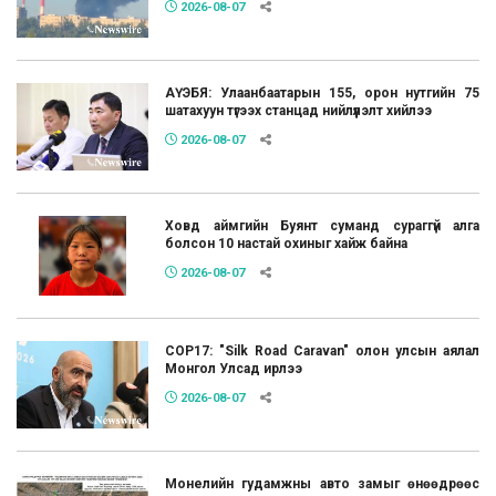
2026-08-07
АҮЭБЯ: Улаанбаатарын 155, орон нутгийн 75
шатахуун түгээх станцад нийлүүлэлт хийлээ
2026-08-07
Ховд аймгийн Буянт суманд сураггүй алга
болсон 10 настай охиныг хайж байна
2026-08-07
COP17: "Silk Road Caravan" олон улсын аялал
Монгол Улсад ирлээ
2026-08-07
Монелийн гудамжны авто замыг өнөөдрөөс