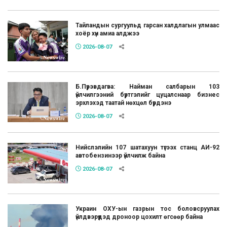
Тайландын сургуульд гарсан халдлагын улмаас
хоёр хүн амиа алджээ
2026-08-07
Б.Пүрэвдагва: Найман салбарын 103
үйлчилгээний бүртгэлийг цуцалснаар бизнес
эрхлэхэд таатай нөхцөл бүрдэнэ
2026-08-07
Нийслэлийн 107 шатахуун түгээх станц АИ-92
автобензинээр үйлчилж байна
2026-08-07
Украин ОХУ-ын газрын тос боловсруулах
үйлдвэрүүдэд дроноор цохилт өгсөөр байна