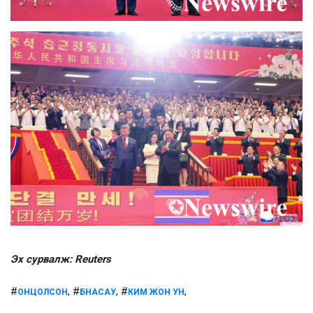
Эх сурвалж: Reuters
#
, #
, #
,
ОНЦОЛСОН
БНАСАУ
КИМ ЖОН УН