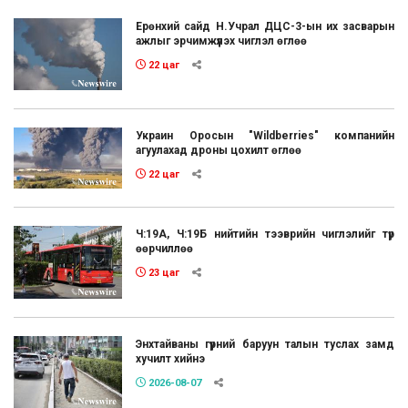
Ерөнхий сайд Н.Учрал ДЦС-3-ын их засварын
ажлыг эрчимжүүлэх чиглэл өглөө
22 цаг
Украин Оросын "Wildberries" компанийн
агуулахад дроны цохилт өглөө
22 цаг
Ч:19А, Ч:19Б нийтийн тээврийн чиглэлийг түр
өөрчиллөө
23 цаг
Энхтайваны гүүрний баруун талын туслах замд
хучилт хийнэ
2026-08-07