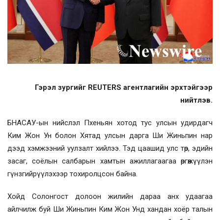
Гэрэл зургийг REUTERS агентлагийн эрхтэйгээр
нийтлэв.
БНАСАУ-ын нийслэл Пхеньян хотод тус улсын удирдагч
Ким Жон Ун болон Хятад улсын дарга Ши Жиньпин нар
дээд хэмжээний уулзалт хийлээ. Тэд цаашид улс төр, эдийн
засаг, соёлын салбарын хамтын ажиллагаагаа өргөжүүлэн
гүнзгийрүүлэхээр тохиролцсон байна.
Хойд Солонгост долоон жилийн дараа анх удаагаа
айлчилж буй Ши Жиньпин Ким Жон Унд хандан хоёр талын