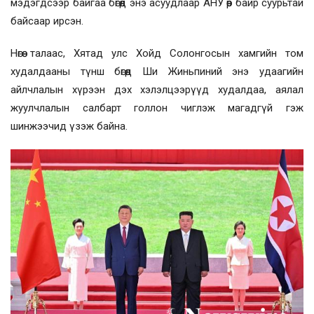
мэдэгдсээр байгаа бөгөөд энэ асуудлаар АНУ өөр байр суурьтай
байсаар ирсэн.
Нөгөө талаас, Хятад улс Хойд Солонгосын хамгийн том
худалдааны түнш бөгөөд Ши Жиньпиний энэ удаагийн
айлчлалын хүрээн дэх хэлэлцээрүүд худалдаа, аялал
жуулчлалын салбарт голлон чиглэж магадгүй гэж
шинжээчид үзэж байна.