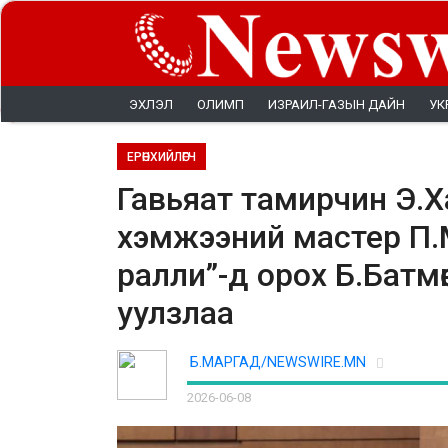
ЭХЛЭЛ
ОЛИМП
ИЗРАИЛ-ГАЗЫН ДАЙН
УК
ЕРӨНХИЙЛӨГЧ
Гавьяат тамирчин Э.Х
хэмжээний мастер П.М
ралли”-д орох Б.Батмө
уулзлаа
Б.МАРГАД/NEWSWIRE.MN
2026-06-08