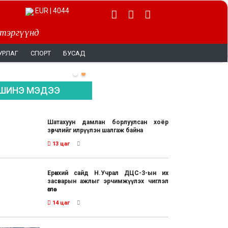
EUR | 4044
 тэргүүнд
УРЛАГ
СПОРТ
БУСАД
ШИНЭ МЭДЭЭ
Шатахуун дамлан борлуулсан хоёр
зөрчлийг илрүүлэн шалгаж байна
13 цаг
Ерөнхий сайд Н.Учрал ДЦС-3-ын их
засварын ажлыг эрчимжүүлэх чиглэл
өглөө
14 цаг