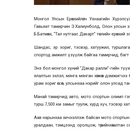
Монгол Улсын Ерөнхийлөгч Ухнаагийн Хүрэлс
Гавьяат тамирчин Э.Халиунболд, Олон улсын х
Б.Батмөнх, “Тал нутгаас Дакарт” төслийн ерөнхий
Шандас, эр зориг, тэсвэр, хатуужил, туршлаг
спортод амжилт үзүүлж байгаа тамирчид, багт Е
Энэ бол монгол хүний “Дакар ралли”-гийн түү
ялалтын эхлэл, мянга мянган хөгжөөн дэмжигчээ
урам зориг өгсөн, улсынхаа нэрийг олон улсад т
Манай тамирчид авто, мото спортын олимп гэг
турш 7,500 км замыг туулж, хурд хүч, тэсвэр х
Аав нарынхаа хичээллэж байсан мото спортын 
уралдаан, тэмцээнд оролцож, төрийнхөө алтан