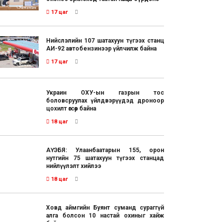
17 цаг
Нийслэлийн 107 шатахуун түгээх станц
АИ-92 автобензинээр үйлчилж байна
17 цаг
Украин ОХУ-ын газрын тос
боловсруулах үйлдвэрүүдэд дроноор
цохилт өгсөөр байна
18 цаг
АҮЭБЯ: Улаанбаатарын 155, орон
нутгийн 75 шатахуун түгээх станцад
нийлүүлэлт хийлээ
18 цаг
Ховд аймгийн Буянт суманд сураггүй
алга болсон 10 настай охиныг хайж