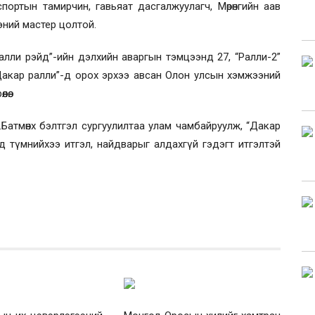
спортын тамирчин, гавьяат дасгалжуулагч, Мөрөнгийн аав
ний мастер цолтой.
алли рэйд”-ийн дэлхийн аваргын тэмцээнд 27, “Ралли-2”
Дакар ралли”-д орох эрхээ авсан Олон улсын хэмжээний
өө.
Б.Батмөнх бэлтгэл сургуулилтаа улам чамбайруулж, “Дакар
рд түмнийхээ итгэл, найдварыг алдахгүй гэдэгт итгэлтэй