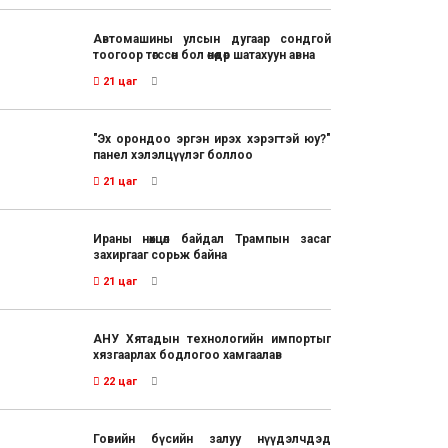
Автомашины улсын дугаар сондгой
тоогоор төгссөн бол өнөөдөр шатахуун авна
21 цаг
"Эх орондоо эргэн ирэх хэрэгтэй юу?"
панел хэлэлцүүлэг боллоо
21 цаг
Ираны нөхцөл байдал Трампын засаг
захиргааг сорьж байна
21 цаг
АНУ Хятадын технологийн импортыг
хязгаарлах бодлогоо хамгаалав
22 цаг
Говийн бүсийн залуу нүүдэлчдэд