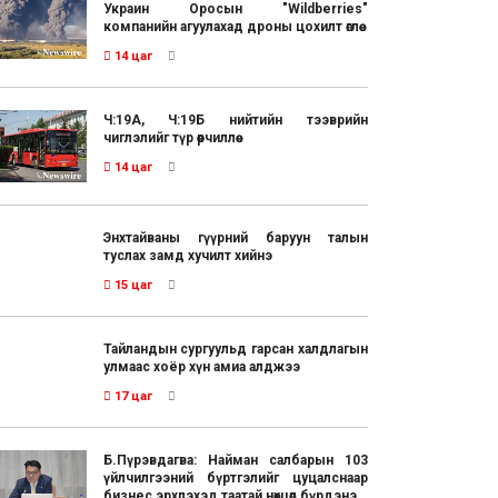
Украин Оросын "Wildberries"
компанийн агуулахад дроны цохилт өглөө
14 цаг
Ч:19А, Ч:19Б нийтийн тээврийн
чиглэлийг түр өөрчиллөө
14 цаг
Энхтайваны гүүрний баруун талын
туслах замд хучилт хийнэ
15 цаг
Тайландын сургуульд гарсан халдлагын
улмаас хоёр хүн амиа алджээ
17 цаг
Б.Пүрэвдагва: Найман салбарын 103
үйлчилгээний бүртгэлийг цуцалснаар
бизнес эрхлэхэд таатай нөхцөл бүрдэнэ