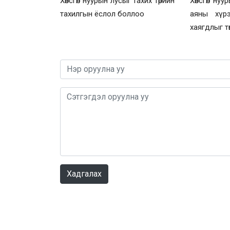
Хөвсгөл нуурын лусыг тахих төрийн
Хөвсгөл ну
тахилгын ёслол боллоо
аяны хүр
хаягдлыг тө
Хадгалах