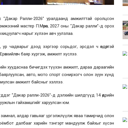
үх “Дакар Ралли-2026” уралдаанд амжилттай оролцсон
эмжээний мастер П.Мөрөн, 2027 оны “Дакар ралли”-д орох
 зохицуулагч нарыг хүлээн авч уулзлаа.
а, ур чадварыг дээд зэргээр сорьдог, эрсдэл ч өндөртэй
рөнхийлөгч баяр хүргэж, амжилт хүслээ.
хийн хуудаснаа бичигдэх түүхэн амжилт, дараа дараагийн
 баярлуулсан, авто, мото спорт сонирхогч олон зуун хүнд
аниулсан амжилт байсныг хэллээ.
ддэг “Дакар ралли-2026”-д дэлхийн шилдгүүд 14 өдрийн
атуужлын гайхамшгийг харуулсан юм.
замнал, алдар гавьяаг үргэлжлүүлж яваа тамирчид олон
 соёмбот далбааг харийн тэнгэрт мандуулж байхыг хүсэн