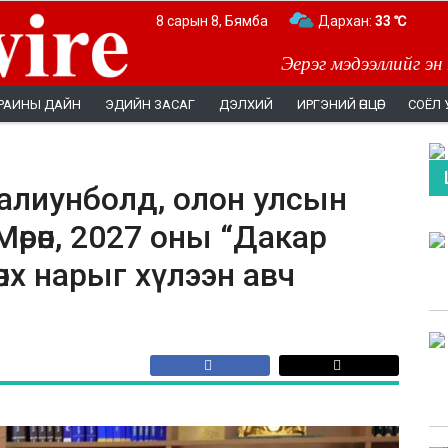
8 сарын 8, Бямба
Дархан:
33 ℃
Эерэг мэдээллийг эн
РАИНЫ ДАЙН
ЭДИЙН ЗАСАГ
ДЭЛХИЙ
ИРГЭНИЙ ӨНЦӨГ
СОЁЛ 
алиунболд, олон улсын
өрөн, 2027 оны “Дакар
нх нарыг хүлээн авч