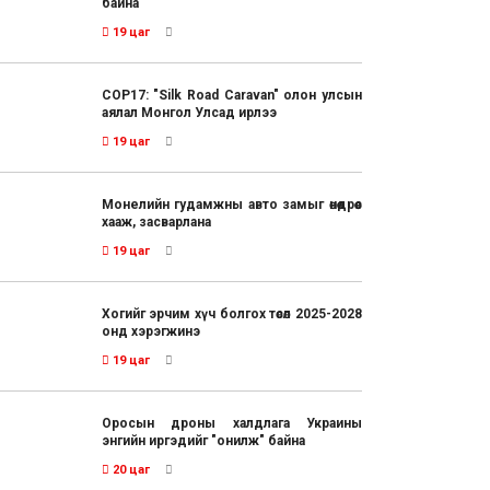
байна
19 цаг
COP17: "Silk Road Caravan" олон улсын
аялал Монгол Улсад ирлээ
19 цаг
Монелийн гудамжны авто замыг өнөөдрөөс
хааж, засварлана
19 цаг
Хогийг эрчим хүч болгох төсөл 2025-2028
онд хэрэгжинэ
19 цаг
Оросын дроны халдлага Украины
энгийн иргэдийг "онилж" байна
20 цаг