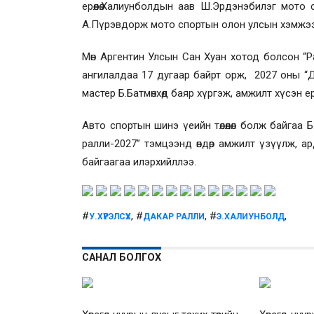
ерөөлөө.Халиунболдын аав Ш.Эрдэнэбилэг мото 
А.Пүрэвдорж мото спортын олон улсын хэмжээ
Мөн Аргентин Улсын Сан Хуан хотод болсон “Р
ангилалдаа 17 дугаар байрт орж, 2027 оны “
мастер Б.Батмөнхөд баяр хүргэж, амжилт хүсэн ерөөл
Авто спортын шинэ үеийн төлөөлөл болж байгаа 
ралли-2027” тэмцээнд өндөр амжилт үзүүлж, а
байгаагаа илэрхийллээ.
#
, #
, #
,
У.ХҮРЭЛСҮХ
ДАКАР РАЛЛИ
Э.ХАЛИУНБОЛД
САНАЛ БОЛГОХ