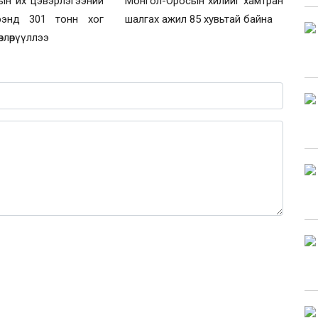
урын их цэвэрлэгээний
Монгол-Оросын хилийг хамтран
ээнд 301 тонн хог
шалгах ажил 85 хувьтай байна
влөрүүллээ
0 / 1000