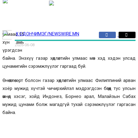
Эрдэнэт-Овоо:
Дархан:
Улаанбаатар:
34 ℃
29 ℃
30
USD | 3585
ЭХЛЭЛ
ОЛИМП
℃
ИЗРАИЛ-ГАЗЫН ДАЙН
УКРАИНЫ ДАЙН
ЭДИЙН ЗАСАГ
ДЭЛХИЙ
ИРГЭНИЙ ӨНЦӨГ
СОЁЛ УРЛАГ
СПОРТ
БУСАД
улмаас 15
Х.ОДОНЧИМЭГ/NEWSWIRE.MN
хүн амь
2026-06-08
үрэгдсэн
байна. Энэхүү газар хөдлөлтийн улмаас мөн хэд хэдэн улсад
цунамигийн сэрэмжлүүлэг гаргаад буй.
Өнөө өглөө эрт болсон газар хөдлөлтийн улмаас Филиппиний арван
хоёр мужид хүчтэй чичирхийлэл мэдрэгдсэн бөгөөд тус улсын
өмнөд хэсэг, хойд Индонез, Борнео арал, Малайзын Сабах
мужид цунами болж магадгүй тухай сэрэмжлүүлэг гаргасан
байна.