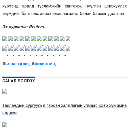
хүрээнд аралд тусламжийн хангамж, нүүлгэн шилжүүлэх
төвүүдийг бэлтгэж, аврах ажиллагаанд бэлэн байхыг даалгав.
Эх сурвалж: Reuters
#
, #
,
ГАЗАР ХӨДЛӨЛТ
ФИЛИППИН
САНАЛ БОЛГОХ
Тайландын сургуульд гарсан халдлагын улмаас хоёр хүн амиа
алджээ