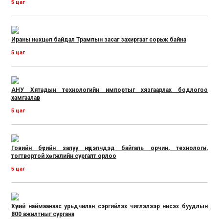
5 цаг
Ираны нөхцөл байдал Трампын засаг захиргааг сорьж байна
5 цаг
АНУ Хятадын технологийн импортыг хязгаарлах бодлогоо
хамгаалав
5 цаг
Говийн бүсийн залуу нүүдэлчдэд байгаль орчин, технологи,
тогтвортой хөгжлийн сургалт орлоо
5 цаг
Хүний наймаанаас урьдчилан сэргийлэх чиглэлээр нисэх буудлын
800 ажилтныг сургана