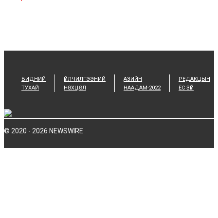
БИДНИЙ
ҮЙЛЧИЛГЭЭНИЙ
АЗИЙН
РЕДАКЦЫН
ТУХАЙ
НӨХЦӨЛ
НААДАМ-2022
ЁС ЗҮЙ
© 2020 - 2026 NEWSWIRE