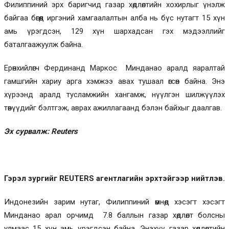
Филиппиний эрх баригчид газар хөдлөлтийн хохирлыг үнэлж
байгаа бөгөөд иргэний хамгаалалтын алба нь бүс нутагт 15 хүн
амь үрэгдсэн, 129 хүн шархадсан гэх мэдээллийг
баталгаажуулж байна.
Ерөнхийлөгч Фердинанд Маркос Минданао аралд яаралтай
гамшгийн хариу арга хэмжээ авах тушаал өгсөн байна. Энэ
хүрээнд аралд тусламжийн хангамж, нүүлгэн шилжүүлэх
төвүүдийг бэлтгэж, аврах ажиллагаанд бэлэн байхыг даалгав.
Эх сурвалж: Reuters
Гэрэл зургийг REUTERS агентлагийн эрхтэйгээр нийтлэв.
Индонезийн зарим нутаг, Филиппиний өмнөд хэсэгт хэсэгт
Минданао арал орчимд 7.8 баллын газар хөдлөлт болсны
улмаас 15 хүн амь үрэгдсэн байна. Энэхүү газар хөдлөлтийн