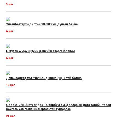
5 цаг
Улаанбаатарт өдөртөө 28-30 хэм дулаан байна
6 цаг
Б.Хулан жюү жицүгийн дэлхийн аварга боллоо
6 цаг
Даланзадгад хот 2028 онд шинэ ДЦС-тай болно
19 цаг
Google-ийн Энэтхэг дэх 15 тэрбум ам.долларын дата төвийн төсөл
байгаль хамгааллын маргаантай тулгарлаа
21 цаг