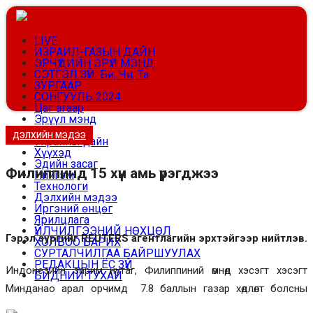
LIVE
ИЗРАИЛ-ГАЗЫН ДАЙН
ЭРЧҮҮДИЙН ЭРҮҮЛ МЭНД
СЭТГЭЛ ЗҮЙ: Би, Чи, Та
ЗУРГААР
СОНГУУЛЬ 2024
Цаг агаар
Эрүүл мэнд
Улс төр
ДЭЛХИЙН МЭДЭЭ
Украины дайн
Хүүхэд
Эдийн засаг
Филиппинд 15 хүн амь үрэгджээ
Нийгэм
Технологи
Дэлхийн мэдээ
Иргэний өнцөг
Ярилцлага
ҮЙЛЧИЛГЭЭНИЙ НӨХЦӨЛ
Гэрэл зургийг REUTERS агентлагийн эрхтэйгээр нийтлэв.
ХОЛБОО БАРИХ
СУРТАЛЧИЛГАА БАЙРШУУЛАХ
РЕДАКЦЫН ЁС ЗҮЙ
Индонезийн зарим нутаг, Филиппиний өмнөд хэсэгт хэсэгт
БИДНИЙ ТУХАЙ
Минданао арал орчимд 7.8 баллын газар хөдлөлт болсны
Эерэг мэдээллийг эн тэргүүнд