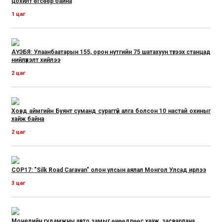
цохилт өгсөөр байна
1 цаг
АҮЭБЯ: Улаанбаатарын 155, орон нутгийн 75 шатахуун түгээх станцад
нийлүүлэлт хийлээ
2 цаг
Ховд аймгийн Буянт суманд сураггүй алга болсон 10 настай охиныг
хайж байна
2 цаг
COP17: "Silk Road Caravan" олон улсын аялал Монгол Улсад ирлээ
3 цаг
Монелийн гудамжны авто замыг өнөөдрөөс хааж, засварлана