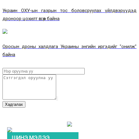
Украин ОХУ-ын газрын тос боловсруулах үйлдвэрүүдэд
дроноор цохилт өгсөөр байна
Оросын дроны халдлага Украины энгийн иргэдийг "онилж"
байна
Хадгалах
ШИНЭ МЭДЭЭ