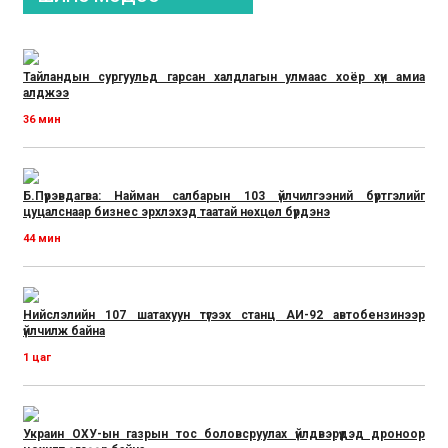
Тайландын сургуульд гарсан халдлагын улмаас хоёр хүн амиа
алджээ
36 мин
Б.Пүрэвдагва: Найман салбарын 103 үйлчилгээний бүртгэлийг
цуцалснаар бизнес эрхлэхэд таатай нөхцөл бүрдэнэ
44 мин
Нийслэлийн 107 шатахуун түгээх станц АИ-92 автобензинээр
үйлчилж байна
1 цаг
Украин ОХУ-ын газрын тос боловсруулах үйлдвэрүүдэд дроноор