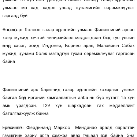
улмаас мөн хэд хэдэн улсад цунамигийн сэрэмжлүүлэг
гаргаад буй.
Өнөө өглөө эрт болсон газар хөдлөлтийн улмаас Филиппиний арван
хоёр мужид хүчтэй чичирхийлэл мэдрэгдсэн бөгөөд тус улсын
өмнөд хэсэг, хойд Индонез, Борнео арал, Малайзын Сабах
мужид цунами болж магадгүй тухай сэрэмжлүүлэг гаргасан
байна.
Филиппиний эрх баригчид газар хөдлөлтийн хохирлыг үнэлж
байгаа бөгөөд иргэний хамгаалалтын алба нь бүс нутагт 15 хүн
амь үрэгдсэн, 129 хүн шархадсан гэх мэдээллийг
баталгаажуулж байна.
Ерөнхийлөгч Фердинанд Маркос Минданао аралд яаралтай
гамшгийн хариу арга хэмжээ авах тушаал өгсөн байна. Энэ