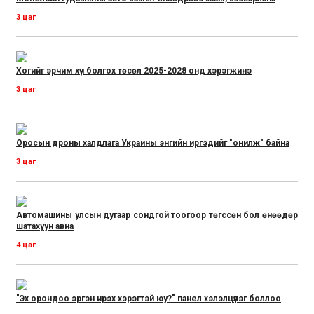
3 цаг
Хогийг эрчим хүч болгох төсөл 2025-2028 онд хэрэгжинэ
3 цаг
Оросын дроны халдлага Украины энгийн иргэдийг "онилж" байна
3 цаг
Автомашины улсын дугаар сондгой тоогоор төгссөн бол өнөөдөр
шатахуун авна
4 цаг
"Эх орондоо эргэн ирэх хэрэгтэй юу?" панел хэлэлцүүлэг боллоо