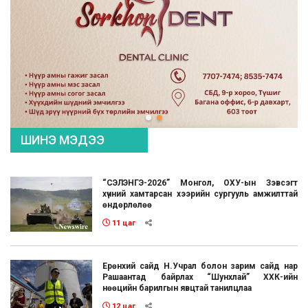
ШИНЭ МЭДЭЭ
“СЭЛЭНГЭ-2026” Монгол, ОХУ-ын Зэвсэгт
хүчний хамтарсан хээрийн сургууль амжилттай
өндөрлөлөө
11 цаг
Ерөнхий сайд Н.Учрал болон зарим сайд нар
Рашаантад байрлах “Шунхлай” ХХК-ийн
нөөцийн барилгын явцтай танилцлаа
12 цаг