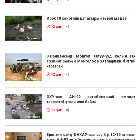
Ирэх 10 хоногийн цаг агаарын төвөл мэдээ
12 цаг
Э.Рэнцэнханд: Монгол залуучууд ажлын зах
зээлийг зөвхөн Монголоор хязгаарлаж битгий
хараасай
12 цаг
ОХУ-аас АИ-92 автобензиний импорт
тасралтгүй үргэлжилж байна
13 цаг
Ерөнхий сайд БНХАУ-аас сар бүр 12-15 мянган
тонн АИ-92 автобензин тогтмол нийлүүлэх хүсэлт