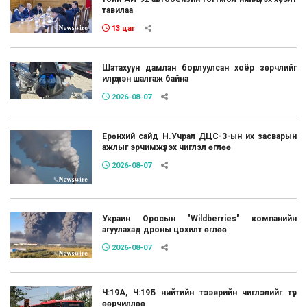
тавилаа
13 цаг
Шатахуун дамлан борлуулсан хоёр зөрчлийг
илрүүлэн шалгаж байна
2026-08-07
Ерөнхий сайд Н.Учрал ДЦС-3-ын их засварын
ажлыг эрчимжүүлэх чиглэл өглөө
2026-08-07
Украин Оросын "Wildberries" компанийн
агуулахад дроны цохилт өглөө
2026-08-07
Ч:19А, Ч:19Б нийтийн тээврийн чиглэлийг түр
өөрчиллөө