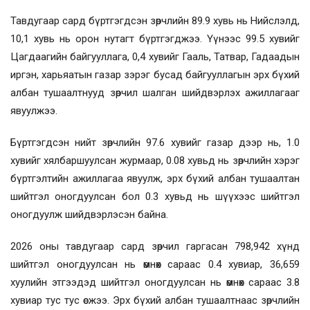
Тавдугаар сард бүртгэгдсэн зөрчлийн 89.9 хувь нь Нийслэлд,
10,1 хувь нь орон нутагт бүртгэгджээ. Үүнээс 99.5 хувийг
Цагдаагийн байгууллага, 0,4 хувийг Гааль, Татвар, Гадаадын
иргэн, харьяатын газар зэрэг бусад байгууллагын эрх бүхий
албан тушаалтнууд зөрчил шалган шийдвэрлэх ажиллагааг
явуулжээ.
Бүртгэгдсэн нийт зөрчлийн 97.6 хувийг газар дээр нь, 1.0
хувийг хялбаршуулсан журмаар, 0.08 хувьд нь зөрчлийн хэрэг
бүртгэлтийн ажиллагаа явуулж, эрх бүхий албан тушаалтан
шийтгэл оногдуулсан бол 0.3 хувьд нь шүүхээс шийтгэл
оногдуулж шийдвэрлэсэн байна.
2026 оны тавдугаар сард зөрчил гаргасан 798,942 хүнд
шийтгэл оногдуулсан нь өмнөх сараас 0.4 хувиар, 36,659
хуулийн этгээдэд шийтгэл оногдуулсан нь өмнөх сараас 3.8
хувиар тус тус өсжээ. Эрх бүхий албан тушаалтнаас зөрчлийн