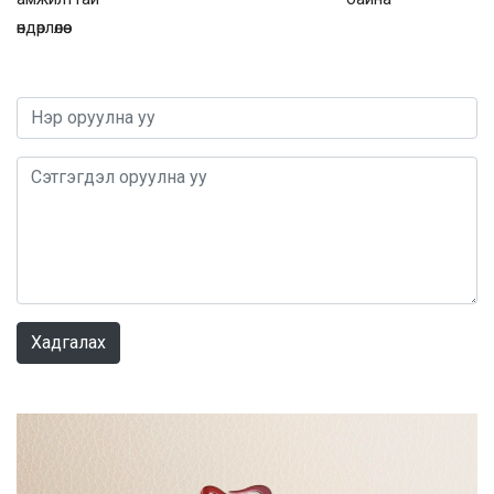
өндөрлөлөө
0 / 1000
Хадгалах