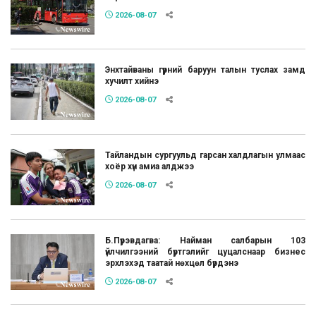
2026-08-07
Энхтайваны гүүрний баруун талын туслах замд
хучилт хийнэ
2026-08-07
Тайландын сургуульд гарсан халдлагын улмаас
хоёр хүн амиа алджээ
2026-08-07
Б.Пүрэвдагва: Найман салбарын 103
үйлчилгээний бүртгэлийг цуцалснаар бизнес
эрхлэхэд таатай нөхцөл бүрдэнэ
2026-08-07