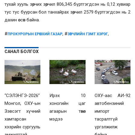
тухай хууль зөрчих зөрчил 806,345 бүртгэгдсэн нь 0,12 хувиар
тус тус буурсан бол танхайрах зөрчил 2579 бүртгэгдсэн нь 2
дахин өссөн байна.
#
, #
,
ПРОКУРОРЫН ЕРӨНХИЙ ГАЗАР
ЗӨРЧЛИЙН ГЭМТ ХЭРЭГ
САНАЛ БОЛГОХ
“СЭЛЭНГЭ-2026”
Ирэх 10
ОХУ-аас АИ-92
Монгол, ОХУ-ын
хоногийн цаг
автобензиний
Зэвсэгт хүчний
агаарын төвөл
импорт
хамтарсан
мэдээ
тасралтгүй
хээрийн сургууль
үргэлжилж
амжилттай
байна