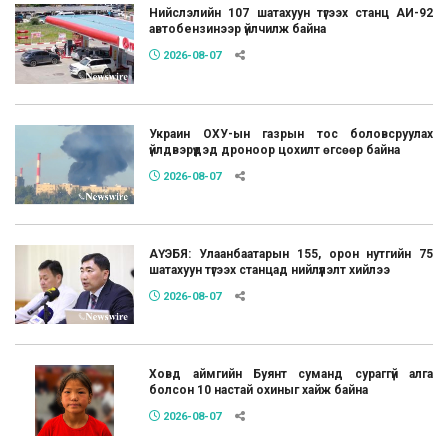
Нийслэлийн 107 шатахуун түгээх станц АИ-92
автобензинээр үйлчилж байна
2026-08-07
Украин ОХУ-ын газрын тос боловсруулах
үйлдвэрүүдэд дроноор цохилт өгсөөр байна
2026-08-07
АҮЭБЯ: Улаанбаатарын 155, орон нутгийн 75
шатахуун түгээх станцад нийлүүлэлт хийлээ
2026-08-07
Ховд аймгийн Буянт суманд сураггүй алга
болсон 10 настай охиныг хайж байна
2026-08-07