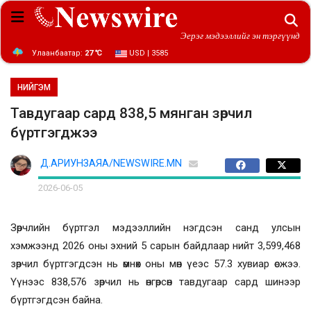
Эерэг мэдээллийг эн тэргүүнд
Улаанбаатар:
27 ℃
USD | 3585
НИЙГЭМ
Тавдугаар сард 838,5 мянган зөрчил
бүртгэгджээ
Д.АРИУНЗАЯА/NEWSWIRE.MN
2026-06-05
Зөрчлийн бүртгэл мэдээллийн нэгдсэн санд улсын
хэмжээнд 2026 оны эхний 5 сарын байдлаар нийт 3,599,468
зөрчил бүртгэгдсэн нь өмнөх оны мөн үеэс 57.3 хувиар өсжээ.
Үүнээс 838,576 зөрчил нь өнгөрсөн тавдугаар сард шинээр
бүртгэгдсэн байна.