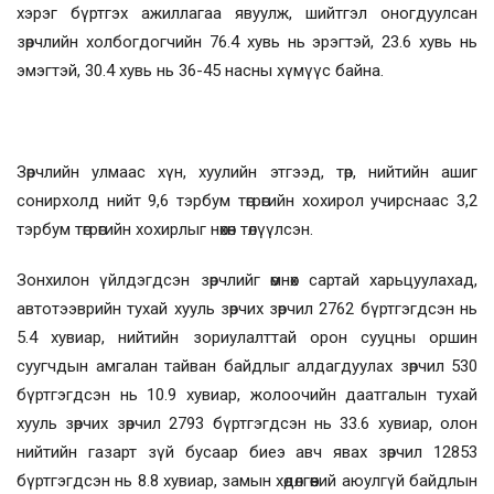
хэрэг бүртгэх ажиллагаа явуулж, шийтгэл оногдуулсан
зөрчлийн холбогдогчийн 76.4 хувь нь эрэгтэй, 23.6 хувь нь
эмэгтэй, 30.4 хувь нь 36-45 насны хүмүүс байна.
Зөрчлийн улмаас хүн, хуулийн этгээд, төр, нийтийн ашиг
сонирхолд нийт 9,6 тэрбум төгрөгийн хохирол учирснаас 3,2
тэрбум төгрөгийн хохирлыг нөхөн төлүүлсэн.
Зонхилон үйлдэгдсэн зөрчлийг өмнөх сартай харьцуулахад,
автотээврийн тухай хууль зөрчих зөрчил 2762 бүртгэгдсэн нь
5.4 хувиар, нийтийн зориулалттай орон сууцны оршин
суугчдын амгалан тайван байдлыг алдагдуулах зөрчил 530
бүртгэгдсэн нь 10.9 хувиар, жолоочийн даатгалын тухай
хууль зөрчих зөрчил 2793 бүртгэгдсэн нь 33.6 хувиар, олон
нийтийн газарт зүй бусаар биеэ авч явах зөрчил 12853
бүртгэгдсэн нь 8.8 хувиар, замын хөдөлгөөний аюулгүй байдлын