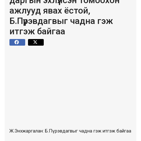
даргын эхлүүлсэн томоохон
ажлууд явах ёстой,
Б.Пүрэвдагвыг чадна гэж
итгэж байгаа
Ж.Энхжаргалан: Б.Пүрэвдагвыг чадна гэж итгэж байгаа