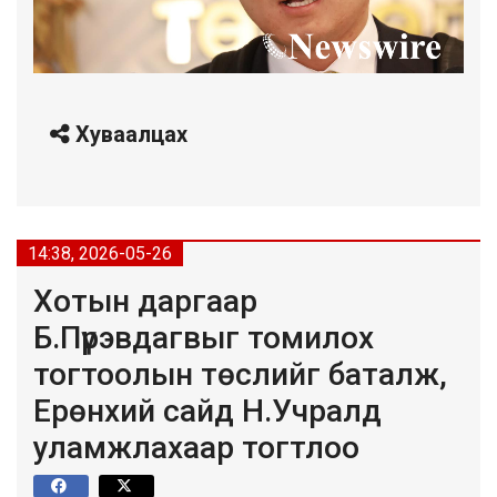
Хуваалцах
14:38, 2026-05-26
Хотын даргаар
Б.Пүрэвдагвыг томилох
тогтоолын төслийг баталж,
Ерөнхий сайд Н.Учралд
уламжлахаар тогтлоо