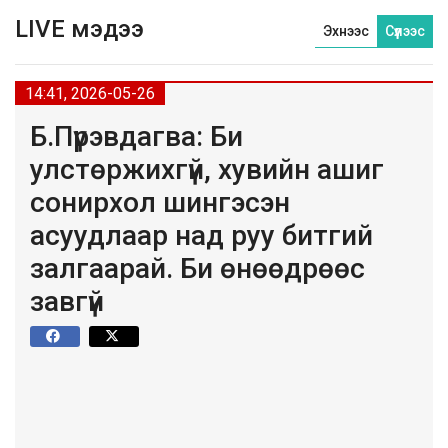
LIVE мэдээ
Эхнээс
Сүүлээс
14:41, 2026-05-26
Б.Пүрэвдагва: Би
улстөржихгүй, хувийн ашиг
сонирхол шингэсэн
асуудлаар над руу битгий
залгаарай. Би өнөөдрөөс
завгүй