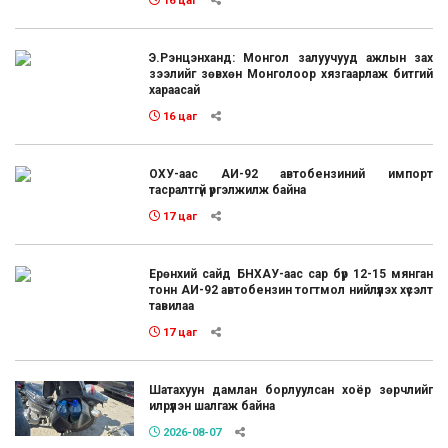
16 цаг
Э.Рэнцэнханд: Монгол залуучууд ажлын зах
зээлийг зөвхөн Монголоор хязгаарлаж битгий
хараасай
16 цаг
ОХУ-аас АИ-92 автобензиний импорт
тасралтгүй үргэлжилж байна
17 цаг
Ерөнхий сайд БНХАУ-аас сар бүр 12-15 мянган
тонн АИ-92 автобензин тогтмол нийлүүлэх хүсэлт
тавилаа
17 цаг
Шатахуун дамлан борлуулсан хоёр зөрчлийг
илрүүлэн шалгаж байна
2026-08-07