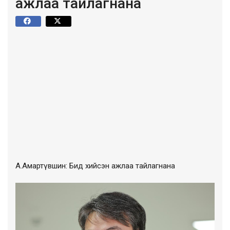
ажлаа тайлагнана
А.Амартүвшин: Бид хийсэн ажлаа тайлагнана