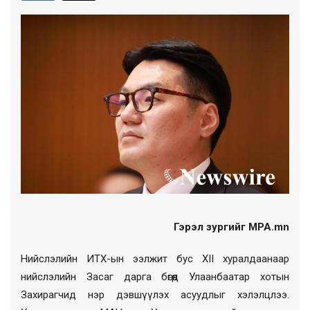
Гэрэл зургийг MPA.mn
Нийслэлийн ИТХ-ын ээлжит бус XII хуралдаанаар
нийслэлийн Засаг дарга бөгөөд Улаанбаатар хотын
Захирагчид нэр дэвшүүлэх асуудлыг хэлэлцлээ.