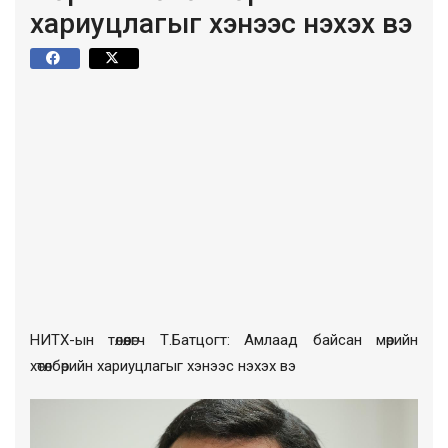
хариуцлагыг хэнээс нэхэх вэ
НИТХ-ын төлөөлөгч Т.Батцогт: Амлаад байсан мөрийн
хөтөлбөрийн хариуцлагыг хэнээс нэхэх вэ