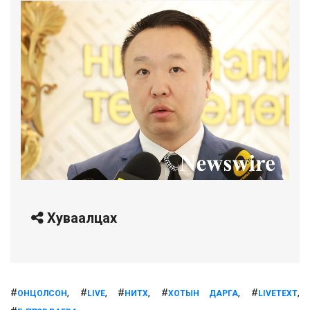
Хуваалцах
#
, #
, #
, #
, #
,
ОНЦОЛСОН
LIVE
НИТХ
ХОТЫН ДАРГА
LIVETEXT