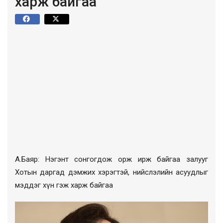
харж байгаа
А.Баяр: Нэгэнт сонгогдож орж ирж байгаа залууг
Хотын даргад дэмжих хэрэгтэй, нийслэлийн асуудлыг
мэддэг хүн гэж харж байгаа