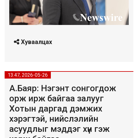
Хуваалцах
13:47, 2026-05-26
А.Баяр: Нэгэнт сонгогдож
орж ирж байгаа залууг
Хотын даргад дэмжих
хэрэгтэй, нийслэлийн
асуудлыг мэддэг хүн гэж