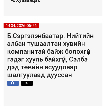
Хуваалцах
14:04, 2026-05-26
Б.Сэргэлэнбаатар: Нийтийн
албан тушаалтан хувийн
компанитай байж болохгүй
гэдэг хууль байхгүй, Сэлбэ
дэд төвийн асуудлаар
шалгуулаад дууссан