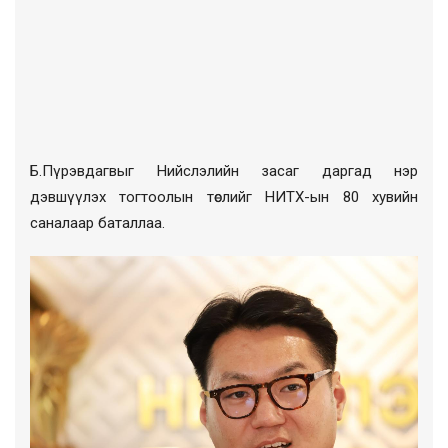
Б.Пүрэвдагвыг Нийслэлийн засаг даргад нэр
дэвшүүлэх тогтоолын төслийг НИТХ-ын 80 хувийн
саналаар баталлаа.