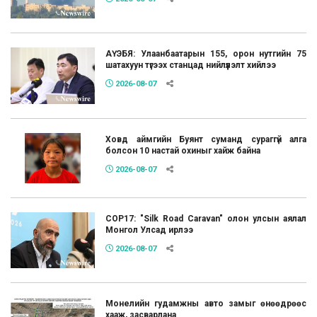
АҮЭБЯ: Улаанбаатарын 155, орон нутгийн 75
шатахуун түгээх станцад нийлүүлэлт хийлээ
2026-08-07
Ховд аймгийн Буянт суманд сураггүй алга
болсон 10 настай охиныг хайж байна
2026-08-07
COP17: "Silk Road Caravan" олон улсын аялал
Монгол Улсад ирлээ
2026-08-07
Монелийн гудамжны авто замыг өнөөдрөөс
хааж, засварлана