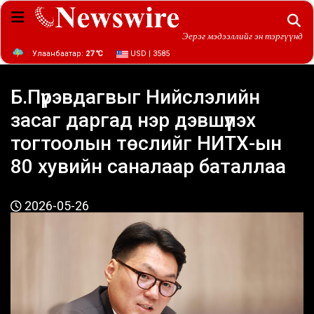
Эерэг мэдээллийг эн тэргүүнд
Улаанбаатар:
27 ℃
USD | 3585
Б.Пүрэвдагвыг Нийслэлийн
засаг даргад нэр дэвшүүлэх
тогтоолын төслийг НИТХ-ын
80 хувийн саналаар баталлаа
2026-05-26