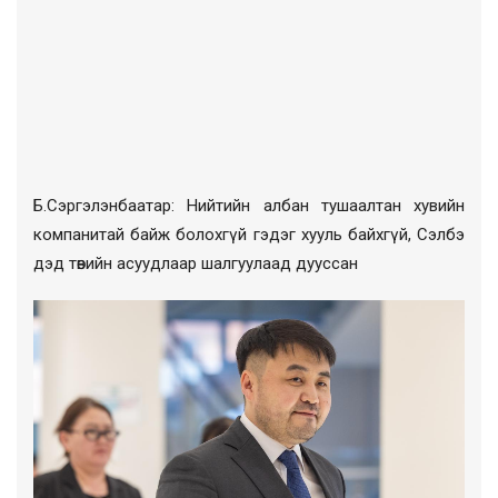
Б.Сэргэлэнбаатар: Нийтийн албан тушаалтан хувийн
компанитай байж болохгүй гэдэг хууль байхгүй, Сэлбэ
дэд төвийн асуудлаар шалгуулаад дууссан