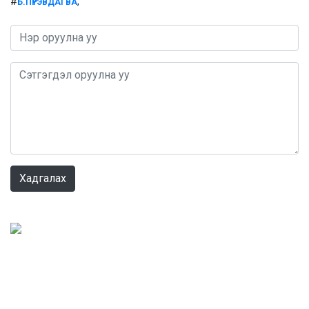
#
,
Б.ПҮРЭВДАГВА
0 / 1000
Хадгалах