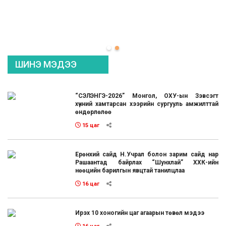
ШИНЭ МЭДЭЭ
“СЭЛЭНГЭ-2026” Монгол, ОХУ-ын Зэвсэгт
хүчний хамтарсан хээрийн сургууль амжилттай
өндөрлөлөө
15 цаг
Ерөнхий сайд Н.Учрал болон зарим сайд нар
Рашаантад байрлах “Шунхлай” ХХК-ийн
нөөцийн барилгын явцтай танилцлаа
16 цаг
Ирэх 10 хоногийн цаг агаарын төвөл мэдээ