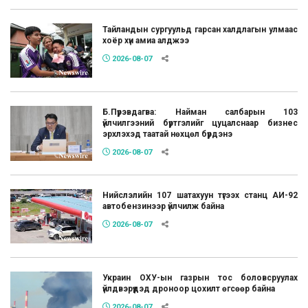
Тайландын сургуульд гарсан халдлагын улмаас
хоёр хүн амиа алджээ
2026-08-07
Б.Пүрэвдагва: Найман салбарын 103
үйлчилгээний бүртгэлийг цуцалснаар бизнес
эрхлэхэд таатай нөхцөл бүрдэнэ
2026-08-07
Нийслэлийн 107 шатахуун түгээх станц АИ-92
автобензинээр үйлчилж байна
2026-08-07
Украин ОХУ-ын газрын тос боловсруулах
үйлдвэрүүдэд дроноор цохилт өгсөөр байна
2026-08-07