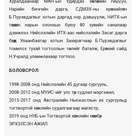
Хуралдаанаар МАН-ын Удирдах зөвлөлийн гишүүн,
Нарийн бичгийн дарга, СДМЗХ-ны ерөнхийлөгч
Б.Пүрэвдагвыг хотын даргад нэр дэвшүүлж, НИТХ-ын
төлөөлөгч нарын олонхын буюу 80 хувийн саналаар
дэмжлээ. Нийслэлийн ИТХ-аас нийслэлийн Засаг дарга
бөгөөд Улаанбаатар хотын Захирагчаар Б.Пүрэвдагвыг
томилох тухай тогтоолын төслийг баталж, Ерөнхий сайд
Н.Учралд уламжлахаар тогтлоо.
БОЛОВСРОЛ:
1998-2008 онд Нийслэлийн 45 дугаар сургууль,
2008-2012 онд МУИС-ийг улс төр судлал мэргэжил,
2015-2017 онд Австралийн Ньюкастлын их сургуульд
тогтвортой хөгжлийн судалгаагаар магистр,
2019 онд НҮБ-ын Тогтвортой хөгжлийн хөтөлбөр
ЭРХЭЛСЭН АЖИЛ: