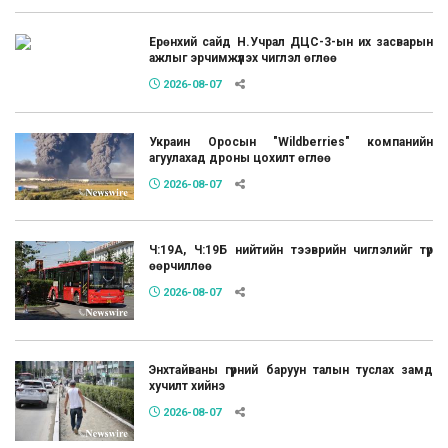
Ерөнхий сайд Н.Учрал ДЦС-3-ын их засварын
ажлыг эрчимжүүлэх чиглэл өглөө
2026-08-07
Украин Оросын "Wildberries" компанийн
агуулахад дроны цохилт өглөө
2026-08-07
Ч:19А, Ч:19Б нийтийн тээврийн чиглэлийг түр
өөрчиллөө
2026-08-07
Энхтайваны гүүрний баруун талын туслах замд
хучилт хийнэ
2026-08-07