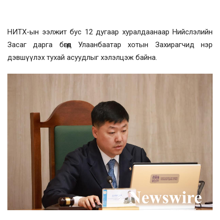
НИТХ-ын ээлжит бус 12 дугаар хуралдаанаар Нийслэлийн
Засаг дарга бөгөөд Улаанбаатар хотын Захирагчид нэр
дэвшүүлэх тухай асуудлыг хэлэлцэж байна.