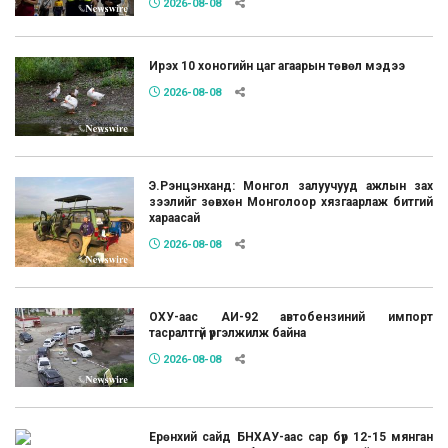
2026-08-08
Ирэх 10 хоногийн цаг агаарын төвөл мэдээ
2026-08-08
Э.Рэнцэнханд: Монгол залуучууд ажлын зах
зээлийг зөвхөн Монголоор хязгаарлаж битгий
хараасай
2026-08-08
ОХУ-аас АИ-92 автобензиний импорт
тасралтгүй үргэлжилж байна
2026-08-08
Ерөнхий сайд БНХАУ-аас сар бүр 12-15 мянган