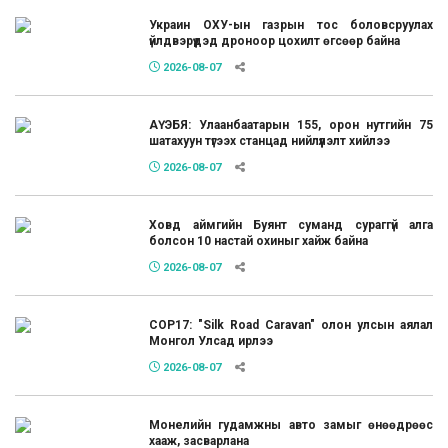
Украин ОХУ-ын газрын тос боловсруулах
үйлдвэрүүдэд дроноор цохилт өгсөөр байна
2026-08-07
АҮЭБЯ: Улаанбаатарын 155, орон нутгийн 75
шатахуун түгээх станцад нийлүүлэлт хийлээ
2026-08-07
Ховд аймгийн Буянт суманд сураггүй алга
болсон 10 настай охиныг хайж байна
2026-08-07
COP17: "Silk Road Caravan" олон улсын аялал
Монгол Улсад ирлээ
2026-08-07
Монелийн гудамжны авто замыг өнөөдрөөс
хааж, засварлана