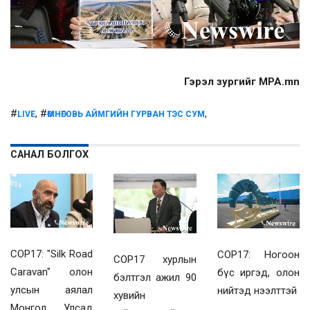
Гэрэл зургийг MPA.mn
#
, #
,
LIVE
ӨМНӨГОВЬ АЙМГИЙН ГУРВАН ТЭС СУМ
САНАЛ БОЛГОХ
COP17: "Silk Road
COP17: Ногоон
COP17 хурлын
Caravan" олон
бүс иргэд, олон
бэлтгэл ажил 90
улсын аялал
нийтэд нээлттэй
хувийн
Монгол Улсад