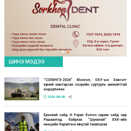
ШИНЭ МЭДЭЭ
“СЭЛЭНГЭ-2026” Монгол, ОХУ-ын Зэвсэгт
хүчний хамтарсан хээрийн сургууль амжилттай
өндөрлөлөө
2026-08-08
Ерөнхий сайд Н.Учрал болон зарим сайд нар
Рашаантад байрлах “Шунхлай” ХХК-ийн
нөөцийн барилгын явцтай танилцлаа