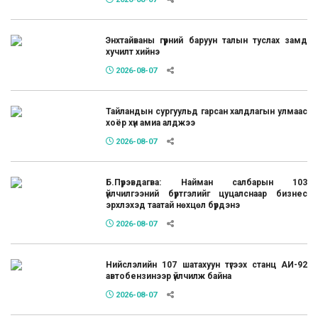
Энхтайваны гүүрний баруун талын туслах замд
хучилт хийнэ
2026-08-07
Тайландын сургуульд гарсан халдлагын улмаас
хоёр хүн амиа алджээ
2026-08-07
Б.Пүрэвдагва: Найман салбарын 103
үйлчилгээний бүртгэлийг цуцалснаар бизнес
эрхлэхэд таатай нөхцөл бүрдэнэ
2026-08-07
Нийслэлийн 107 шатахуун түгээх станц АИ-92
автобензинээр үйлчилж байна
2026-08-07