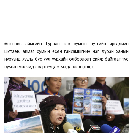
Өмнөговь аймгийн Гурван тэс сумын нутгийн иргэдийн
шүтээн, аймаг сумын есөн гайхамшгийн нэг Хүрэн ханын
нуруунд хууль бус уул уурхайн олборлолт хийж байгааг тус
сумын малчид эсэргүүцэж мэдээлэл өглөө.