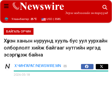
Эерэг мэдээллийг эн тэргүүнд
Улаанбаатар:
25 ℃
USD | 3585
БАЙГАЛЬ ОРЧИН
Хүрэн ханын нуруунд хууль бус уул уурхайн
олборлолт хийж байгааг нутгийн иргэд
эсэргүүцэж байна
Х.ЧИНГАРАГ/NEWSWIRE.MN
2026-05-18