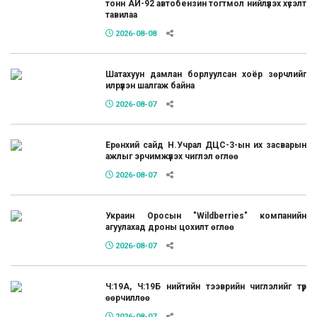
тонн АИ-92 автобензин тогтмол нийлүүлэх хүсэлт
тавилаа
2026-08-08
Шатахуун дамлан борлуулсан хоёр зөрчлийг
илрүүлэн шалгаж байна
2026-08-07
Ерөнхий сайд Н.Учрал ДЦС-3-ын их засварын
ажлыг эрчимжүүлэх чиглэл өглөө
2026-08-07
Украин Оросын "Wildberries" компанийн
агуулахад дроны цохилт өглөө
2026-08-07
Ч:19А, Ч:19Б нийтийн тээврийн чиглэлийг түр
өөрчиллөө
2026-08-07