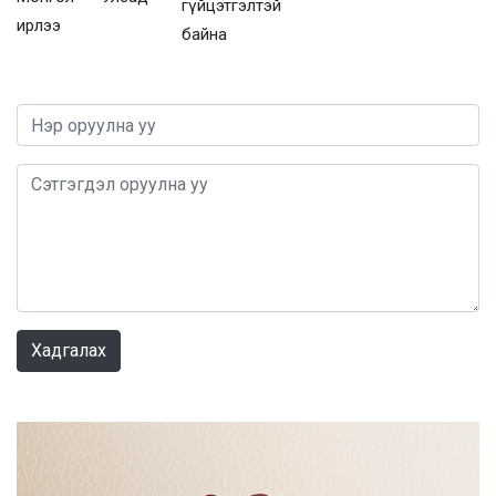
гүйцэтгэлтэй
ирлээ
байна
0 / 1000
Хадгалах