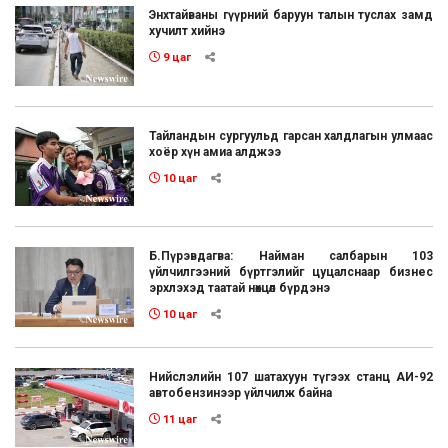
Энхтайваны гүүрний баруун талын туслах замд
хучилт хийнэ
9 цаг
Тайландын сургуульд гарсан халдлагын улмаас
хоёр хүн амиа алджээ
10 цаг
Б.Пүрэвдагва: Найман салбарын 103
үйлчилгээний бүртгэлийг цуцалснаар бизнес
эрхлэхэд таатай нөхцөл бүрдэнэ
10 цаг
Нийслэлийн 107 шатахуун түгээх станц АИ-92
автобензинээр үйлчилж байна
11 цаг