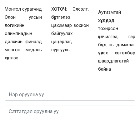
Монгол сурагчид
ХӨТӨЧ: Элсэлт,
Аутизмтай
Олон улсын
бүртгэлээ
хүүхдүүдэд
логикийн
цахимаар зохион
тохирсон
олимпиадын
байгуулах
үйлчилгээ, гэр
дэлхийн финалд
цэцэрлэг,
бүлд нь дэмжлэг
мөнгөн медаль
сургууль
үзүүлэх хөтөлбөр
хүртлээ
шаардлагатай
байна