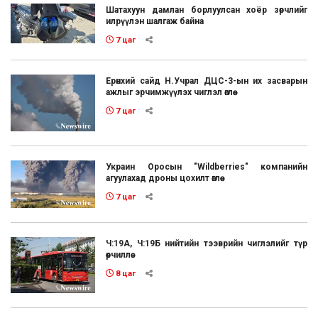
Шатахуун дамлан борлуулсан хоёр зөрчлийг
илрүүлэн шалгаж байна
7 цаг
Ерөнхий сайд Н.Учрал ДЦС-3-ын их засварын
ажлыг эрчимжүүлэх чиглэл өглөө
7 цаг
Украин Оросын "Wildberries" компанийн
агуулахад дроны цохилт өглөө
7 цаг
Ч:19А, Ч:19Б нийтийн тээврийн чиглэлийг түр
өөрчиллөө
8 цаг