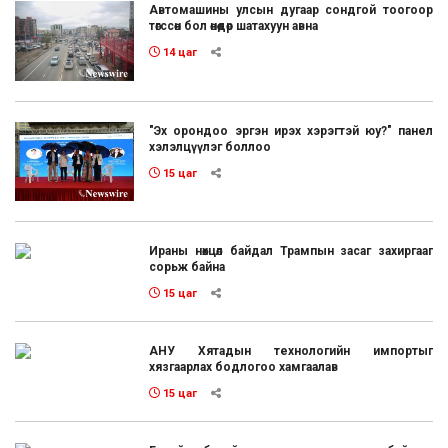
Автомашины улсын дугаар сондгой тоогоор
төгссөн бол өнөөдөр шатахуун авна
14 цаг
"Эх орондоо эргэн ирэх хэрэгтэй юу?" панел
хэлэлцүүлэг боллоо
15 цаг
Ираны нөхцөл байдал Трампын засаг захиргааг
сорьж байна
15 цаг
АНУ Хятадын технологийн импортыг
хязгаарлах бодлогоо хамгаалав
15 цаг