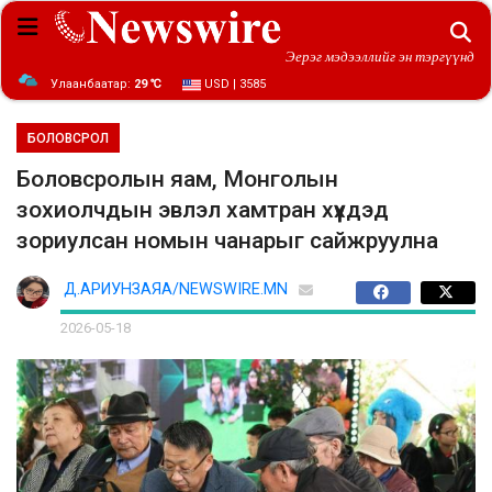
Эерэг мэдээллийг эн тэргүүнд
Улаанбаатар:
29 ℃
USD | 3585
БОЛОВСРОЛ
Боловсролын яам, Монголын
зохиолчдын эвлэл хамтран хүүхдэд
зориулсан номын чанарыг сайжруулна
Д.АРИУНЗАЯА/NEWSWIRE.MN
2026-05-18