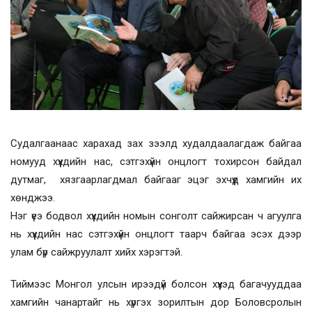
Судалгаанаас харахад зах зээлд худалдаалагдаж байгаа
номууд хүүхдийн нас, сэтгэхүйн онцлогт тохирсон байдал
дутмаг, хязгаарлагдмал байгааг эцэг эхчүүд хамгийн их
хөнджээ.
Нэг үеэ бодвол хүүхдийн номын сонголт сайжирсан ч агуулга
нь хүүхдийн нас сэтгэхүйн онцлогт таарч байгаа эсэх дээр
улам бүр сайжруулалт хийх хэрэгтэй.
Тиймээс Монгол улсын ирээдүй болсон хүүхэд багачууддаа
хамгийн чанартайг нь хүргэх зорилтын дор Боловсролын