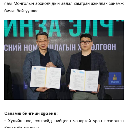
яам, Монголын зохиолчдын эвлэл хамтран ажиллах санамж
бичиг байгууллаа.
Санамж бичгийн хүрээнд:
• Хүүхдийн нас, сэтгэхүйд нийцсэн чанартай уран зохиолын