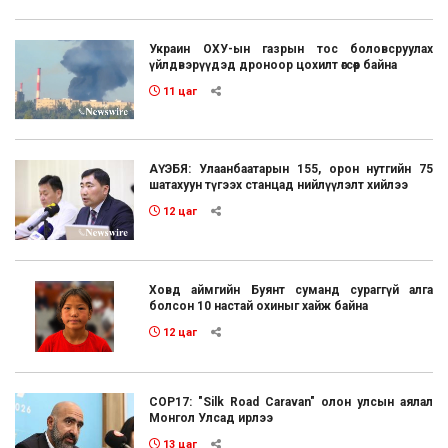
Украин ОХУ-ын газрын тос боловсруулах
үйлдвэрүүдэд дроноор цохилт өгсөөр байна
11 цаг
АҮЭБЯ: Улаанбаатарын 155, орон нутгийн 75
шатахуун түгээх станцад нийлүүлэлт хийлээ
12 цаг
Ховд аймгийн Буянт суманд сураггүй алга
болсон 10 настай охиныг хайж байна
12 цаг
COP17: "Silk Road Caravan" олон улсын аялал
Монгол Улсад ирлээ
13 цаг