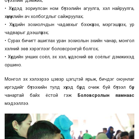
бүтээлийг дэмжих;
• Хүүхдэд зориулсан ном бүтээлийн агуулга, хэл найруулга,
хүмүүжлийн ач холбогдлыг сайжруулах;
• Хүүхдийн зохиолчдын чадавхыг бэхжүүлэх, мэргэшүүлэх, ур
чадварыг дээшлүүлэх;
• Сурах бичигт ашиглах уран зохиолын эхийн чанар, монгол
хэлний зөв хэрэглээг боловсронгуй болгох;
• Хүүхдийн унших соёл, эх хэл, үндэсний өв соёлыг дэмжихэд
оршино.
Монгол эх хэлээрээ цэвэр цэгцтэй ярьж, бичдэг оюунлаг
иргэдийг бүтээхийн тулд хүүхэд бүрд очиж буй бүтээл бүр
чанартай байх ёстой гэж
Боловсролын яамнаас
мэдээллээ.