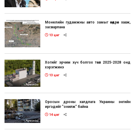
Монелийн гудамжны авто замыг өнөөдрөөс хааж,
засварлана
13 цаг
Хогийг эрчим хүч болгох төсөл 2025-2028 онд
хэрэгжинэ
13 цаг
Оросын дроны халдлага Украины энгийн
иргэдийг "онилж" байна
14 цаг