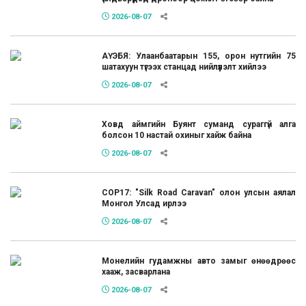
2026-08-07
АҮЭБЯ: Улаанбаатарын 155, орон нутгийн 75
шатахуун түгээх станцад нийлүүлэлт хийлээ
2026-08-07
Ховд аймгийн Буянт суманд сураггүй алга
болсон 10 настай охиныг хайж байна
2026-08-07
COP17: "Silk Road Caravan" олон улсын аялал
Монгол Улсад ирлээ
2026-08-07
Монелийн гудамжны авто замыг өнөөдрөөс
хааж, засварлана
2026-08-07