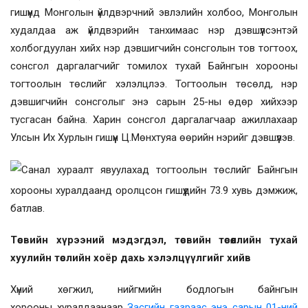
гишүүнд Монголын үйлдвэрчний эвлэлийн холбоо, Монголын
худалдаа аж үйлдвэрийн танхимаас нэр дэвшүүлсэнтэй
холбогдуулан хийх нэр дэвшигчийн сонсголын тов тогтоох,
сонсгол даргалагчийг томилох тухай Байнгын хорооны
тогтоолын төслийг хэлэлцлээ. Тогтоолын төсөлд, нэр
дэвшигчийн сонсголыг энэ сарын 25-ны өдөр хийхээр
тусгасан байна. Харин сонсгол даргалагчаар ажиллахаар
Улсын Их Хурлын гишүүн Ц.Мөнхтуяа өөрийн нэрийг дэвшүүлэв.
Санал хураалт явуулахад тогтоолын төслийг Байнгын
хорооны хуралдаанд оролцсон гишүүдийн 73.9 хувь дэмжиж,
батлав.
Төсвийн хүрээний мэдэгдэл, төсвийн төсөөллийн тухай
хуулийн төслийн хоёр дахь хэлэлцүүлгийг хийв
Хүний хөгжил, нийгмийн бодлогын байнгын
хорооны
хуралдаанаар
Засгийн газраас энэ сарын 01-ний