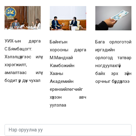
УИХ-ын дарга
Байнгын
Бага орлоготой
С.Бямбацогт:
хорооны дарга
иргэдийн
Хэлэлцүүлгээс илүү
М.Мандхай
орлогод татвар
хэрэгжилт,
Камбожийн
ногдуулахгүй
амлалтаас илүү
Хааны
байх эрх зүйн
бодит үр дүн чухал
Академийн
орчныг бүрдүүллээ
ерөнхийлөгчийг
хүлээн авч
уулзлаа