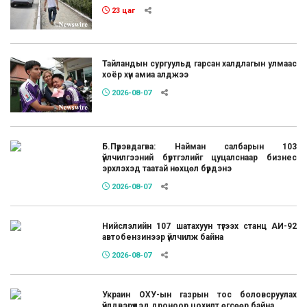
23 цаг
Тайландын сургуульд гарсан халдлагын улмаас
хоёр хүн амиа алджээ
2026-08-07
Б.Пүрэвдагва: Найман салбарын 103
үйлчилгээний бүртгэлийг цуцалснаар бизнес
эрхлэхэд таатай нөхцөл бүрдэнэ
2026-08-07
Нийслэлийн 107 шатахуун түгээх станц АИ-92
автобензинээр үйлчилж байна
2026-08-07
Украин ОХУ-ын газрын тос боловсруулах
үйлдвэрүүдэд дроноор цохилт өгсөөр байна