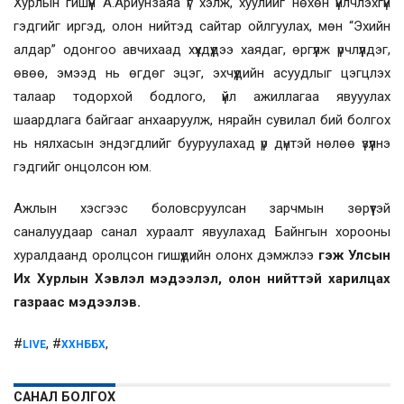
Хурлын гишүүн А.Ариунзаяа үг хэлж, хуулийг нөхөн үйлчлэхгүй
гэдгийг иргэд, олон нийтэд сайтар ойлгуулах, мөн “Эхийн
алдар” одонгоо авчихаад хүүхдүүдээ хаядаг, өргүүлж үрчлүүлдэг,
өвөө, эмээд нь өгдөг эцэг, эхчүүдийн асуудлыг цэгцлэх
талаар тодорхой бодлого, үйл ажиллагаа явууулах
шаардлага байгааг анхааруулж, нярайн сувилал бий болгох
нь нялхасын эндэгдлийг бууруулахад үр дүнтэй нөлөө үзүүлнэ
гэдгийг онцолсон юм.
Ажлын хэсгээс боловсруулсан зарчмын зөрүүтэй
саналуудаар санал хураалт явуулахад Байнгын хорооны
хуралдаанд оролцсон гишүүдийн олонх дэмжлээ
гэж Улсын
Их Хурлын Хэвлэл мэдээлэл, олон нийттэй харилцах
газраас мэдээлэв.
#
, #
,
LIVE
ХХНББХ
САНАЛ БОЛГОХ