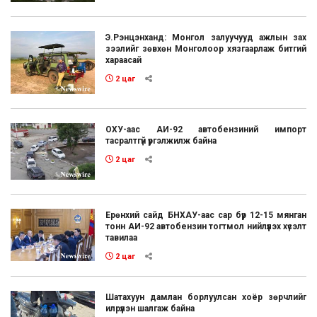
Э.Рэнцэнханд: Монгол залуучууд ажлын зах
зээлийг зөвхөн Монголоор хязгаарлаж битгий
хараасай
2 цаг
ОХУ-аас АИ-92 автобензиний импорт
тасралтгүй үргэлжилж байна
2 цаг
Ерөнхий сайд БНХАУ-аас сар бүр 12-15 мянган
тонн АИ-92 автобензин тогтмол нийлүүлэх хүсэлт
тавилаа
2 цаг
Шатахуун дамлан борлуулсан хоёр зөрчлийг
илрүүлэн шалгаж байна