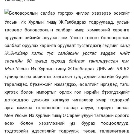
Боловсролын салбар тэргүүлэх чиглэл хэвээрээ эсэхийг
Улсын Их Хурлын гишүүн Ж.Галбадрах тодруулаад, улсын
төсвөөс боловсролын салбарт ямар хэмжээний хөрөнгө
оруулалт хийхийг асуусан юм. Улсын төсөвт боловсролын
салбарт оруулах хөрөнгө оруулалт тусгагдахгүй гэдгийг
сайд
Ж.Энхбая
р хэлж, тус салбарын урсгал зардал нийт
төсвийн 90 хувьд хүрээд байгааг танилцуулсан юм.
Мөн
Улсын Их Хурлын гишүүн Ж.Галбадрах
ДНБ-ийг 5.8-6.3
хувиар өсгөх зорилтыг хангахын тулд эдийн засгийн бүтцийг
төрөлжүүлэх, бүтээмжийг нэмэгдүүлэх, өсөлтийг иргэдэд тэгш
хүртээх болон импортыг орлох гол нэрийн бүтээгдэхүүнийг
дотооддоо дэмжиж хөгжүүлэх чиглэлээр ямар тодорхой
арга хэмжээ төлөвлөсөн талаар асууж, хариулт авлаа.
Мөн Улсын Их Хурлын гишүүн О.Саранчулуун татварын орлого
өсөх болон хэрэглээний үнэ буурах тооцооллууд,
тэдгээрийн үндэслэлийг тодруулж, төсөв, төлөвлөгөөнд