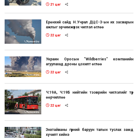
21 цаг
Ерөнхий сайд Н.Учрал ДЦС-3-ын их засварын
ажлыг эрчимжүүлэх чиглэл өглөө
22 цаг
Украин Оросын "Wildberries" компанийн
агуулахад дроны цохилт өглөө
22 цаг
Ч:19А, Ч:19Б нийтийн тээврийн чиглэлийг түр
өөрчиллөө
22 цаг
Энхтайваны гүүрний баруун талын туслах замд
хучилт хийнэ