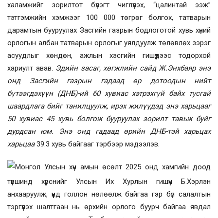
халамжийг зорилтот бүлэгт чиглүүлэх, “цалинтай ээж”
тэтгэмжийн хэмжээг 100 000 төгрөг болгох, татварын
дарамтын бууруулах Засгийн газрын бодлоготой хувь хүний
орлогын албан татварын орлогыг уялдуулж төлөвлөх зэрэг
асуудлыг хөндөн, ажлын хэсгийн гишүүдээс тодорхой
хариулт авав.
Эдийн засаг, хөгжлийн сайд Ж.Энхбаяр
энэ
онд Засгийн газрын гадаад өр дотоодын нийт
бүтээгдэхүүн
(ДНБ)
-
ий 60 хувиас хэтрэхгүй байх тусгай
шаардлага бийг танилцуулж, ирэх жилүүдэд энэ харьцааг
50 хувиас 45 хувь болгож бууруулах зорилт тавьж буйг
дурдсан юм. Энэ онд гадаад өрийн ДНБ-тэй харьцах
харьцаа
39.3 хувь байгааг тэрбээр мэдээлэв.
Монгол Улсын хүн амын өсөлт 2025 онд хамгийн доод
түвшинд хүрснийг Улсын Их Хурлын гишүүн Б.Хэрлэн
анхааруулж, үүнд голлон нөлөөлж байгаа гэр бүл салалтын
тэргүүлэх шалтгаан нь өрхийн орлого буурч байгаа явдал