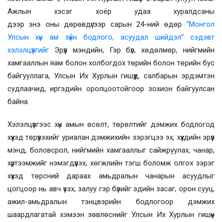
А
жлын хэсэг хоёр удаа хуралдсаны
дээр
энэ
оны
дөрөв
дүгээр сарын
24-
ний өдөр
“
Монгол
Улсын хүн ам зүйн бодлого, асуудал шийдэл” сэдэвт
хэлэлцүүлгийг
Эрүүл мэндийн,
Гэр бүл, хөдөлмөр, нийгмийн
хамгааллын яам болон холбогдох төрийн болон төрийн бус
байгууллага, Улсын Их Хурлын гишүүд, салбарын эрдэмтэн
судлаачид, иргэдийн оролцоотойгоор зохион байгуулсан
байна.
Хэлэлцүүлгээс хүн амын өсөлт, төрөлтийг дэмжих бодлогод
хүүхэд төрүүлэхийг уриалан дэмжихийн зэрэгцээ эх, хүүхдийн эрүүл
мэнд, боловсрол, нийгмийн хамгааллыг сайжруулах, чанар,
хүртээмжийг нэмэгдүүлэх, хөгжлийн тэгш боломж олгох зэрэг
хүүхэд төрсний дараах амьдралын чанарын асуудлыг
цогцоор нь авч үзэх, залуу гэр бүлийг эдийн засаг, орон сууц,
ажил-амьдралын тэнцвэрийн бодлогоор дэмжих
шаардлагатай хэмээн зөвлөснийг Улсын Их Хурлын гишүүн