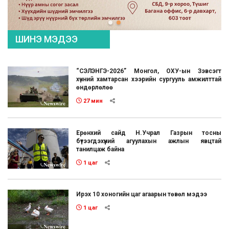
ШИНЭ МЭДЭЭ
“СЭЛЭНГЭ-2026” Монгол, ОХУ-ын Зэвсэгт
хүчний хамтарсан хээрийн сургууль амжилттай
өндөрлөлөө
27 мин
Ерөнхий сайд Н.Учрал Газрын тосны
бүтээгдэхүүний агуулахын ажлын явцтай
танилцаж байна
1 цаг
Ирэх 10 хоногийн цаг агаарын төвөл мэдээ
1 цаг