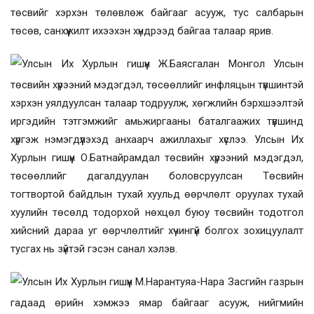
төсвийг хэрхэн төлөвлөж байгааг асууж, тус салбарын
төсөв, санхүүжилт ихээхэн хүндрээд байгаа талаар ярив.
Улсын Их Хурлын гишүүн Ж.Баясгалан Монгол Улсын
төсвийн хүрээний мэдэгдэл, төсөөллийг инфляцын түвшинтэй
хэрхэн уялдуулсан талаар тодруулж, хөгжлийн бэрхшээлтэй
иргэдийн тэтгэмжийг амьжиргааны баталгаажих түвшинд
хүргэж нэмэгдүүлэхэд анхаарч ажиллахыг хүслээ. Улсын Их
Хурлын гишүүн О.Батнайрамдал төсвийн хүрээний мэдэгдэл,
төсөөллийг дагалдуулан боловсруулсан Төсвийн
тогтвортой байдлын тухай хуульд өөрчлөлт оруулах тухай
хуулийн төсөлд тодорхой нөхцөл буюу төсвийн тодотгол
хийсний дараа уг өөрчлөлтийг хүчингүй болгох зохицуулалт
тусгах нь зүйтэй гэсэн санал хэлэв.
Улсын Их Хурлын гишүүн М.Нарантуяа-Нара Засгийн газрын
гадаад өрийн хэмжээ ямар байгааг асууж, нийгмийн