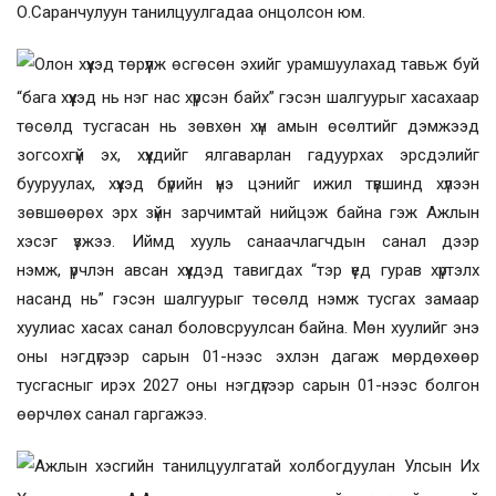
О.Саранчулуун танилцуулгадаа онцолсон юм.
Олон хүүхэд төрүүлж өсгөсөн эхийг урамшуулахад тавьж буй
“бага хүүхэд нь нэг нас хүрсэн байх” гэсэн шалгуурыг хасахаар
төсөлд тусгасан нь зөвхөн хүн амын өсөлтийг дэмжээд
зогсохгүй эх, хүүхдийг ялгаварлан гадуурхах эрсдэлийг
бууруулах, хүүхэд бүрийн үнэ цэнийг ижил түвшинд хүлээн
зөвшөөрөх эрх зүйн зарчимтай нийцэж байна гэж Ажлын
хэсэг үзжээ. Иймд хууль санаачлагчдын санал дээр
нэмж, үрчлэн авсан хүүх
дэд тавигдах
“
тэр үед гурав хүртэлх
насанд нь” гэсэн шалгуурыг төсөлд нэмж тусгах замаар
хуулиас хасах санал боловсруулсан байна. Мөн хуулийг энэ
оны нэгдүгээр сарын 01-нээс эхлэн дагаж мөрдөхөөр
тусгасныг ирэх 2027 оны нэгдүгээр сарын 01-нээс болгон
өөрчлөх санал гаргажээ.
Ажлын хэсгийн танилцуулгатай холбогдуулан Улсын Их