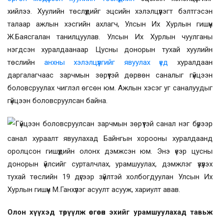
хийлээ. Хуулийн төслүүдийг эцсийн хэлэлцүүлэгт бэлтгэсэн
талаар ажлын хэсгийн ахлагч, Улсын Их Хурлын гишүүн
Ж.Баясгалан танилцуулав. Улсын Их Хурлын
чуулганы
нэгдсэн хуралдаанаар
Цусны донорын тухай
хуулийн
төслийн
анхны хэлэлцүүлгийг явуулах үед
хуралдаан
даргалагчаас зарчмын зөрүүтэй дөрвөн саналыг гүйцээн
боловсруулах чиглэл өгсөн юм. Ажлын хэсэг уг саналуудыг
гүйцээн боловсруулсан байна.
Гүйцээн боловсруулсан зарчмын зөрүүтэй санал нэг бүрээр
санал хураалт явуулахад
Байнгын хорооны хуралдаанд
оролцсон гишүүдийн олонх дэмжсэн юм. Энэ үеэр цусны
донорын үйлсийг сурталчлах, урамшуулах, дэмжлэг үзүүлэх
тухай төслийн 19 дүгээр зүйлтэй холбогдуулан Улсын Их
Хурлын гишүүн М.Ганхүлэг асуулт асууж, хариулт авав.
Олон хүүхэд төрүүлж өсгөсөн эхийг урамшуулахад тавьж