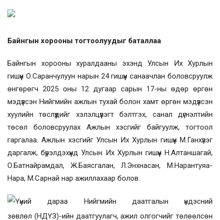
Байнгын хорооны тогтоолуудыг баталлаа
Байнгын хорооны хуралдааны эхэнд Улсын Их Хурлын
гишүүн
О.Саранчулуун нарын 24 гишүүн санаачлан боловсруулж
өнгөрөгч 2025 оны 12 дугаар сарын 17-ны өдөр өргөн
мэдүүлсэн Нийгмийн ажлын тухай болон хамт өргөн мэдүүлсэн
хуулийн төслүүдийг хэлэлцүүлэгт бэлтгэх, санал дүгнэлтийн
төсөл боловсруулах Ажлын хэсгийг байгуулж, тогтоол
гаргалаа. Ажлын хэсгийг
Улсын Их Хурлын гишүүн
М.Ганхүлэг
даргалж, бүрэлдэхүүнд
Улсын Их Хурлын гишүүн Н.Алтаншагай,
О.Батнайрамдал, Ж.Баясгалан, Л.Энхнасан, М.Нарантуяа-
Нара, М.Сарнай нар ажиллахаар болов.
Үүний дараа Нийгмийн даатгалын үндэсний
зөвлөл
(НДҮЗ)
-
ийн даатгуулагч, ажил олгогчийг төлөөлсөн