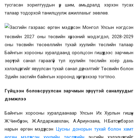
тусгасан зорилтуудын үр шим, амьдралд хэрхэн тусах
талаар тодорхой танилцуулж ажиллахыг зөвлөв.
Засгийн газраас өргөн мэдүүлсэн
Монгол Улсын нэгдсэн
төсвийн 2027 оны төсвийн хүрээний мэдэгдэл, 2028-2029
оны төсвийн төсөөллийн тухай хуулийн төслийн талаар
Байнгын хорооны хуралдаанд оролцсон гишүүдээс зарчмын
зөрүүтэй санал гараагүй тул хуулийн төслийн хоёр дахь
хэлэлцүүлгийг явуулсан тухай санал дүгнэлтийг Төсвийн болон
Эдийн засгийн байнгын хороонд хүргүүлэхээр тогтлоо.
Гүйцээн боловсруулсан
зарчмын зөрүүтэй саналуудыг
дэмжлээ
Байнгын хорооны хуралдаанаар Улсын Их Хурлын гишүүн
Ж.Чинбүрэн, Ж.Алдаржавхлан, А.Ариунзаяа, Н.Батсүмбэрэл
нарын өргөн мэдүүлсэн
Цусны донорын тухай болон хамт
өргөн мэдүүлсэн хуулийн төслүүдийн
эцсийн хэлэлцүүлгийг