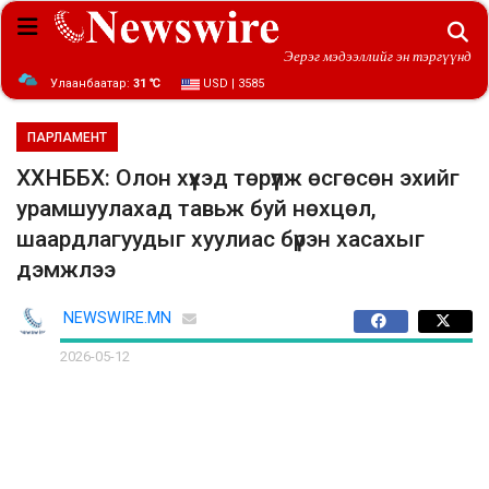
Эерэг мэдээллийг эн тэргүүнд
Улаанбаатар:
31 ℃
USD | 3585
ПАРЛАМЕНТ
ХХНББХ: Олон хүүхэд төрүүлж өсгөсөн эхийг
урамшуулахад тавьж буй нөхцөл,
шаардлагуудыг хуулиас бүрэн хасахыг
дэмжлээ
NEWSWIRE.MN
2026-05-12