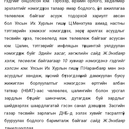
гэдгийг онцолсон юм. Тэрбээр, өрхийн орлого, хөдөлмөр
эрхлэлтийг нэмэгдүүлэх талаар ямар бодлого, үйл ажиллагаа
төлөвлөж байгааг асууж тодорхой хариулт авсан
бол Улсын Их Хурлын гишүүн Ц.Мөнхтуяа ахмад настны
тэтгэврийн хэмжээг нэмэгдүүлэх, зөрүүг арилгах асуудлыг
төсвийн хүрээ, төсөөлөлд яаж төлөвлөж байгааг асуусан
юм. Цалин, тэтгэврийг инфляцын түвшинтэй уялдуулан
нэмэгдүүлж буйг
Эдийн засаг, хөгжлийн сайд Ж.Энхбая
р
хэлж, төсөөлж байгаагаар 10 хувиар нэмэгдэнэ гэдгийг
хэлсэн юм.
Улсын Их Хурлын гишүүн
П.Наранбаяр мөн энэ
асуудлыг хөндөж, хүнсний бүтээгдэхүүний дамжуулан буюу
жижиглэн борлуулалтыг нэмэгдсэн өртгийн албан
татвар
(
НӨАТ
)
-аас чөлөөлөх, цалингийн болон урсгал
зардлын бүтцийг шинэчилж, дутагдаж буй зардлыг
шийдвэрлэх шаардлагатай гэсэн санал дэвшүүлэв. Засгийн
газар төсвийн зарлагын ДНБ-д эзлэх хувийг тасралтгүй
бууруулах бодлого баримталж байгааг
сайд Ж.Энхбая
р
танилцууллаа.