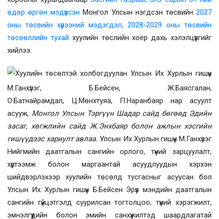
өдөр өргөн мэдүүлсэн
Монгол Улсын нэгдсэн төсвийн
2027
оны төсвийн хүрээний мэдэгдэл, 2028-2029 оны төсвийн
төсөөллийн тухай
хуулийн төслийн хоёр дахь хэлэлцүүлгийг
хийлээ.
Хуулийн төсөлтэй холбогдуулан Улсын Их Хурлын гишүүн
М.Ганхүлэг, Б.Бейсен, Ж.Баясгалан,
О.Батнайрамдал,
Ц.Мөнхтуяа, П.Наранбаяр нар асуулт
асууж,
Монгол Улсын Тэргүүн Шадар сайд бөгөөд Эдийн
засаг, хөгжлийн сайд Ж.Энхбаяр
болон ажлын хэсгийн
гишүүдээс хариулт авлаа.
Улсын Их Хурлын гишүүн М.Ганхүлэг
Нийгмийн даатгалын сангийн орлого, түүний зарцуулалт,
хүртээмж болон маргаантай асуудлуудын хэрхэн
шийдвэрлэхээр хуулийн төсөлд тусгасныг асуусан бол
Улсын Их Хурлын гишүүн Б.Бейсен Эрүүл мэндийн даатгалын
сангийн гүйцэтгэлд суурилсан тогтолцоо, түүний хэрэгжилт,
эмнэлгүүдийн болон эмийн санхүүжилтэд шаардлагатай