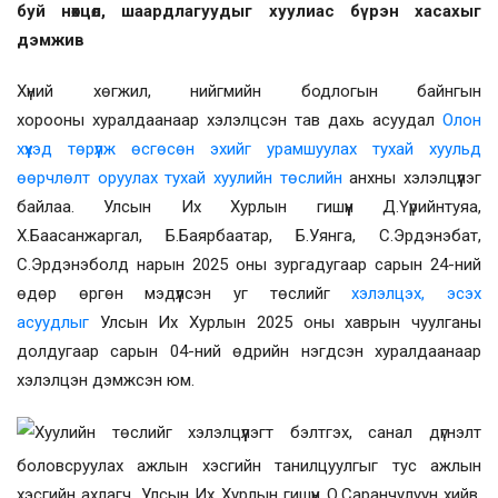
буй нөхцөл, шаардлагуудыг хуулиас бүрэн хасахыг
дэмжив
Хүний хөгжил, нийгмийн бодлогын байнгын
хорооны
хуралдаанаар
хэлэлцсэн тав дахь асуудал
Олон
хүүхэд төрүүлж өсгөсөн эхийг урамшуулах тухай хуульд
өөрчлөлт оруулах тухай хуулийн төслийн
анхны хэлэлцүүлэг
байлаа. Улсын Их Хурлын гишүүн Д.Үүрийнтуяа,
Х.Баасанжаргал, Б.Баярбаатар, Б.Уянга, С.Эрдэнэбат,
С.Эрдэнэболд нарын 2025 оны зургадугаар сарын 24-ний
өдөр өргөн мэдүүлсэн уг төслийг
хэлэлцэх, эсэх
асуудлыг
Улсын Их Хурлын 2025 оны хаврын чуулганы
долдугаар сарын 04-ний өдрийн нэгдсэн хуралдаанаар
хэлэлцэн дэмжсэн юм.
Хуулийн төслийг хэлэлцүүлэгт бэлтгэх, санал дүгнэлт
боловсруулах ажлын хэсгийн танилцуулгыг тус ажлын
хэсгийн ахлагч, Улсын Их Хурлын гишүүн О.Саранчулуун хийв.