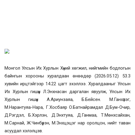
Монгол Улсын Их Хурлын Хүний хөгжил, нийгмийн бодлогын
байнгын хорооны
хуралдаан
өнөөдөр
(
2026.05.12
)
53.3
хувийн ирцтэйгээр 14.22 цагт эхэллээ. Хуралдааныг
Улсын
Их Хурлын гишүүн Л.Энхнасан даргалан явуулж, Улсын Их
Хурлын гишүүн
А.Ариунзаяа, Б.Бейсен. М.Ганхүлэг,
М.Нарантуяа-Нара, Г.Хосбаяр О.Батнайрамдал Д.Бум-Очир,
Д.Рэгдэл, Б.Хэрлэн, Д.Энхтуяа, Д.Ганмаа, Т.Мөнхсайхан,
М.Сарнай, Ж.Чинбүрэн, М.Энхцэцэг нар оролцон, нийт таван
асуудал хэлэлцэв.