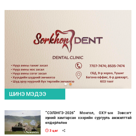
ШИНЭ МЭДЭЭ
“СЭЛЭНГЭ-2026” Монгол, ОХУ-ын Зэвсэгт
хүчний хамтарсан хээрийн сургууль амжилттай
өндөрлөлөө
3 цаг