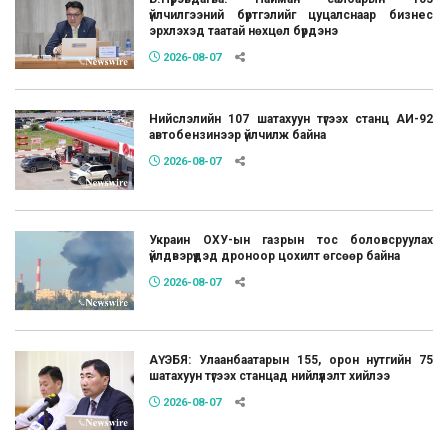
үйлчилгээний бүртгэлийг цуцалснаар бизнес
эрхлэхэд таатай нөхцөл бүрдэнэ
2026-08-07
Нийслэлийн 107 шатахуун түгээх станц АИ-92
автобензинээр үйлчилж байна
2026-08-07
Украин ОХУ-ын газрын тос боловсруулах
үйлдвэрүүдэд дроноор цохилт өгсөөр байна
2026-08-07
АҮЭБЯ: Улаанбаатарын 155, орон нутгийн 75
шатахуун түгээх станцад нийлүүлэлт хийлээ
2026-08-07