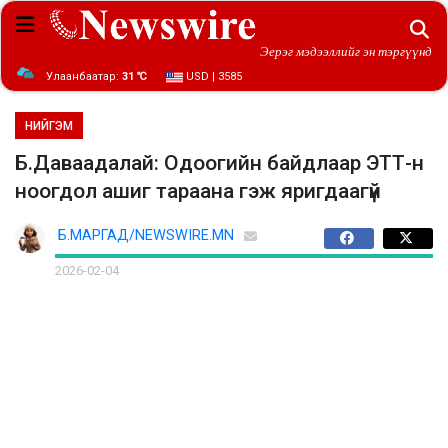
Эерэг мэдээллийг эн тэргүүнд
Улаанбаатар:
31 ℃
USD | 3585
НИЙГЭМ
Б.Даваадалай: Одоогийн байдлаар ЭТТ-н
ноогдол ашиг тараана гэж яригдаагүй
Б.МАРГАД/NEWSWIRE.MN
2026-02-04