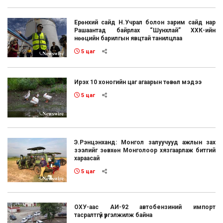
Ерөнхий сайд Н.Учрал болон зарим сайд нар
Рашаантад байрлах “Шунхлай” ХХК-ийн
нөөцийн барилгын явцтай танилцлаа
5 цаг
Ирэх 10 хоногийн цаг агаарын төвөл мэдээ
5 цаг
Э.Рэнцэнханд: Монгол залуучууд ажлын зах
зээлийг зөвхөн Монголоор хязгаарлаж битгий
хараасай
5 цаг
ОХУ-аас АИ-92 автобензиний импорт
тасралтгүй үргэлжилж байна