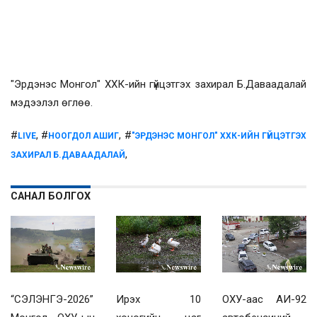
"Эрдэнэс Монгол" ХХК-ийн гүйцэтгэх захирал Б.Даваадалай
мэдээлэл өглөө.
#
, #
, #
LIVE
НООГДОЛ АШИГ
"ЭРДЭНЭС МОНГОЛ" ХХК-ИЙН ГҮЙЦЭТГЭХ
,
ЗАХИРАЛ Б.ДАВААДАЛАЙ
САНАЛ БОЛГОХ
“СЭЛЭНГЭ-2026”
Ирэх 10
ОХУ-аас АИ-92