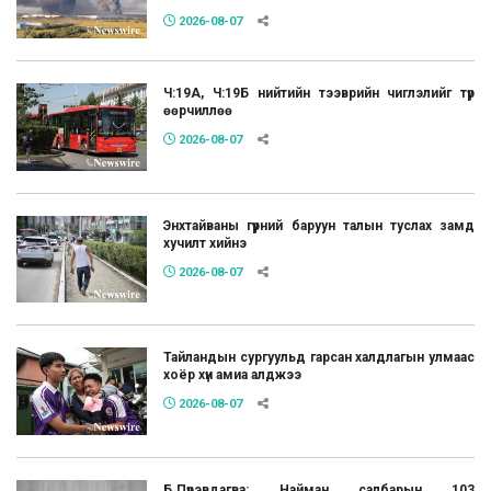
2026-08-07
Ч:19А, Ч:19Б нийтийн тээврийн чиглэлийг түр
өөрчиллөө
2026-08-07
Энхтайваны гүүрний баруун талын туслах замд
хучилт хийнэ
2026-08-07
Тайландын сургуульд гарсан халдлагын улмаас
хоёр хүн амиа алджээ
2026-08-07
Б.Пүрэвдагва: Найман салбарын 103