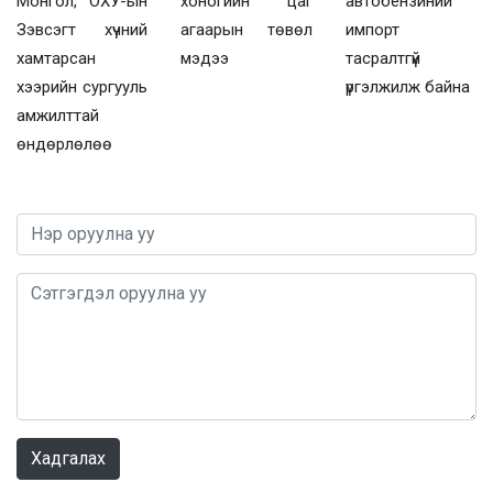
Монгол, ОХУ-ын
хоногийн цаг
автобензиний
Зэвсэгт хүчний
агаарын төвөл
импорт
хамтарсан
мэдээ
тасралтгүй
хээрийн сургууль
үргэлжилж байна
амжилттай
өндөрлөлөө
0 / 1000
Хадгалах