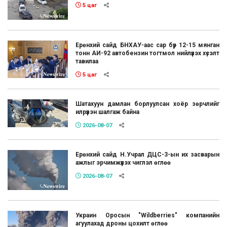
5 цаг
Ерөнхий сайд БНХАУ-аас сар бүр 12-15 мянган
тонн АИ-92 автобензин тогтмол нийлүүлэх хүсэлт
тавилаа
5 цаг
Шатахуун дамлан борлуулсан хоёр зөрчлийг
илрүүлэн шалгаж байна
2026-08-07
Ерөнхий сайд Н.Учрал ДЦС-3-ын их засварын
ажлыг эрчимжүүлэх чиглэл өглөө
2026-08-07
Украин Оросын "Wildberries" компанийн
агуулахад дроны цохилт өглөө