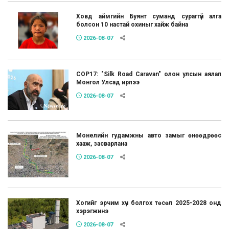
Ховд аймгийн Буянт суманд сураггүй алга
болсон 10 настай охиныг хайж байна
2026-08-07
COP17: "Silk Road Caravan" олон улсын аялал
Монгол Улсад ирлээ
2026-08-07
Монелийн гудамжны авто замыг өнөөдрөөс
хааж, засварлана
2026-08-07
Хогийг эрчим хүч болгох төсөл 2025-2028 онд
хэрэгжинэ
2026-08-07