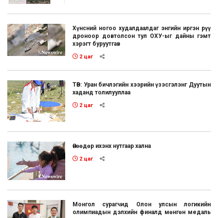
Хүнсний ногоо худалдаалдаг энгийн иргэн рүү
дроноор довтолсон тул ОХУ-ыг дайны гэмт
хэрэгт буруутгав
2 цаг
ТӨВ: Уран бичлэгийн хээрийн үзэсгэлэнг Дуутын
хаданд толилууллаа
2 цаг
Өнөөдөр ихэнх нутгаар хална
2 цаг
Монгол сурагчид Олон улсын логикийн
олимпиадын дэлхийн финалд мөнгөн медаль