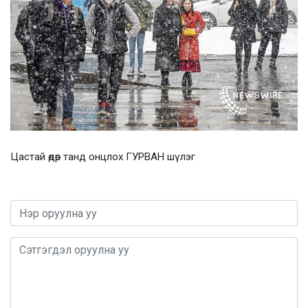
Цастай өдөр танд онцлох ГУРВАН шүлэг