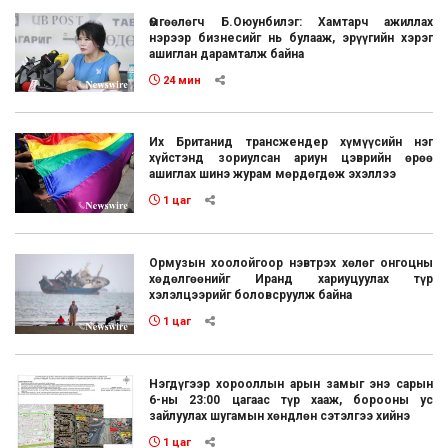
Өмгөөлөгч Б.Оюунбилэг: Хамтарч ажиллах
нэрээр бизнесийг нь булааж, эрүүгийн хэрэг
ашиглан дарамталж байна
24 мин
Их Британид трансжендер хүмүүсийн нэг
хүйстэнд зориулсан ариун цэврийн өрөө
ашиглах шинэ журам мөрдөгдөж эхэллээ
1 цаг
Ормузын хоолойгоор нэвтрэх хөлөг онгоцны
хөдөлгөөнийг Иранд хариуцуулах түр
хэлэлцээрийг боловсруулж байна
1 цаг
Нэгдүгээр хорооллын арын замыг энэ сарын
6-ны 23:00 цагаас түр хааж, борооны ус
зайлуулах шугамын хөндлөн сэтэлгээ хийнэ
1 цаг