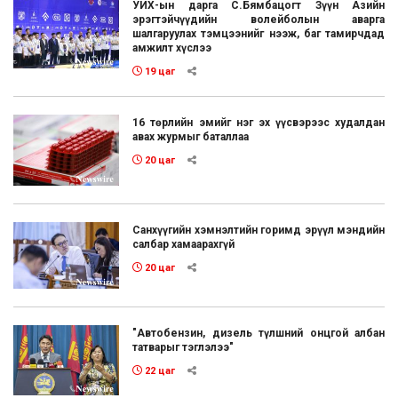
УИХ-ын дарга С.Бямбацогт Зүүн Азийн
эрэгтэйчүүдийн волейболын аварга
шалгаруулах тэмцээнийг нээж, баг тамирчдад
амжилт хүслээ
19 цаг
16 төрлийн эмийг нэг эх үүсвэрээс худалдан
авах журмыг баталлаа
20 цаг
Санхүүгийн хэмнэлтийн горимд эрүүл мэндийн
салбар хамаарахгүй
20 цаг
"Автобензин, дизель түлшний онцгой албан
татварыг тэглэлээ"
22 цаг