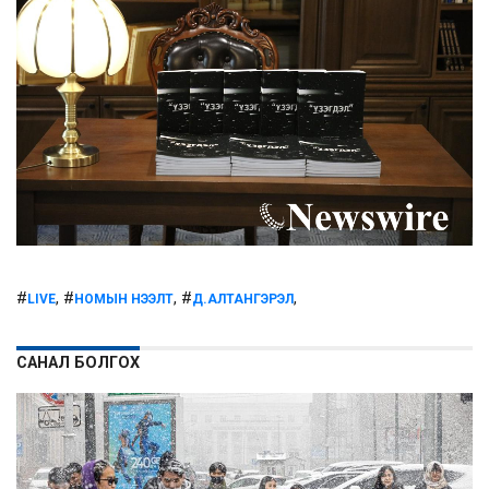
#
, #
, #
,
LIVE
НОМЫН НЭЭЛТ
Д.АЛТАНГЭРЭЛ
САНАЛ БОЛГОХ