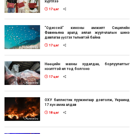
хүртлээ
17 цаг
"Одиссей" киноны амжилт Сицилийн
Фавиньяна аралд аялал жуулчлалын шинэ
давлагаа үүсгэх төлөвтэй байна
17 цаг
Нөөцийн махны худалдаа, борлуулалтыг
нээлттэй ил тод болгоно
17 цаг
ОХУ баллистик пуужингаар довтолж, Украинд
17 хүн амиа алдав
18 цаг