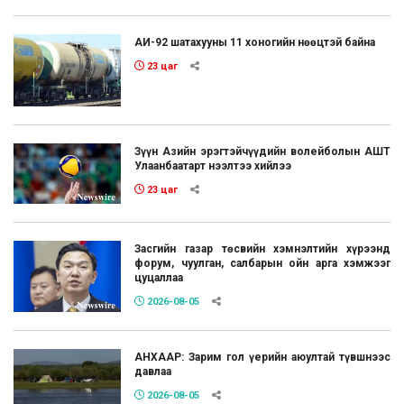
АИ-92 шатахууны 11 хоногийн нөөцтэй байна
23 цаг
Зүүн Азийн эрэгтэйчүүдийн волейболын АШТ
Улаанбаатарт нээлтээ хийлээ
23 цаг
Засгийн газар төсвийн хэмнэлтийн хүрээнд
форум, чуулган, салбарын ойн арга хэмжээг
цуцаллаа
2026-08-05
АНХААР: Зарим гол үерийн аюултай түвшнээс
давлаа
2026-08-05