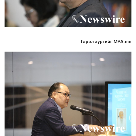
Гэрэл зургийг MPA.mn