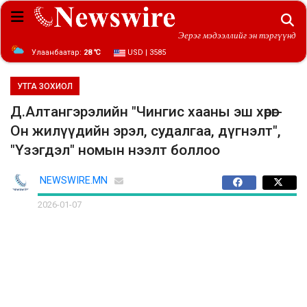
Эерэг мэдээллийг эн тэргүүнд
Улаанбаатар:
28 ℃
USD | 3585
УТГА ЗОХИОЛ
Д.Алтангэрэлийн "Чингис хааны эш хөрөг-
Он жилүүдийн эрэл, судалгаа, дүгнэлт",
"Үзэгдэл" номын нээлт боллоо
NEWSWIRE.MN
2026-01-07