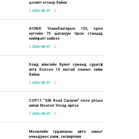
цохилт өгсөөр байна
2026-08-07
АҮЭБЯ: Улаанбаатарын 155, орон
нутгийн 75 шатахуун түгээх станцад
нийлүүлэлт хийлээ
2026-08-07
Ховд аймгийн Буянт суманд сураггүй
алга болсон 10 настай охиныг хайж
байна
2026-08-07
COP17: "Silk Road Caravan" олон улсын
аялал Монгол Улсад ирлээ
2026-08-07
Монелийн гудамжны авто замыг
өнөөдрөөс хааж, засварлана