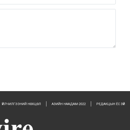
ҮЙЛЧИЛГЭЭНИЙ НӨХЦӨЛ
АЗИЙН НААДАМ-2022
РЕДАКЦЫН ЁС ЗҮЙ