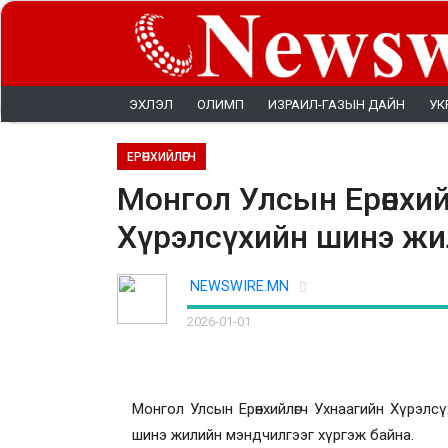
ЭХЛЭЛ
ОЛИМП
ИЗРАИЛ-ГАЗЫН ДАЙН
УК
ЕРӨНХИЙЛӨГЧ
Монгол Улсын Ерөнхий
Хүрэлсүхийн шинэ жи
NEWSWIRE.MN
2026-01-01
Монгол Улсын Ерөнхийлөгч Ухнаагийн Хүрэлс
шинэ жилийн мэндчилгээг хүргэж байна.