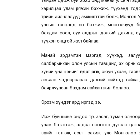
Улиран одож буй 2025 онд манай улсын гад
харилцаа улам өргөжин бэхжиж, түүхэнд то
төрийн айлчлалууд амжилттай болж, Монгол 
улсын тавцанд өсөн бэхжиж, монголчууд б
бахдам соёл, суу алдрыг дэлхий дахинд су
түүхэн онцгой жил байлаа.
Манай эрдэмтэн мэргэд, хүүхэд, залуу
салбарынхан олон улсын тавцанд эх орныхо
хүний үнэ цэнийг өндөрт өргөж, оюун ухаан, тэсв
авьяас чадвараараа дэлхий нийтэд гайха
баярлуулсан бахдам сайхан жил боллоо.
Эрхэм хүндэт ард иргэд ээ,
Ирж буй шинэ ондоо төр, засаг, түмэн олноо
улам бататгаж, алдаа оноогоо дүгнэн цэгн
зөвийг тэтгэж, ёсыг сахиж, улс Монголоо хө