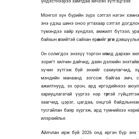
үндэстнээрээ хамтдаа хичээн зүтгэцгээе.
Монгол хүн бүрийн зүрх сэтгэл нэгэн хэмн
энэ үдэш шинэ оноо угтахаар сэтгэл догдло
түмэндээ хайр хүндлэл, амжилт бүтээл, ур
байхын өлзийтэй сайхан ерөөлийг өргөн дэвшүүлье
Он солигдох энэхүү торгон мөчид дархан хи
зоригт хилчин дайчид, даян дэлхийн энхтайвны тө
хүчин зүтгэж буй энхийг сахиулагчид, х
мэндийн манаанд зогсож байгаа эмч, су
ажилтнууд, эх орон, ард иргэдийнхээ аюул
хариуцлагатай үүргээ нэр төртэй гүйцэтгэ
хаагчид, цэрэг, цагдаа, онцгой байдлынха
тусгайлан баяр хүргэж, ард түмнийхээ нэрийн
илэрхийлье.
Айлчлан ирж буй 2026 онд иргэн бүр энх т