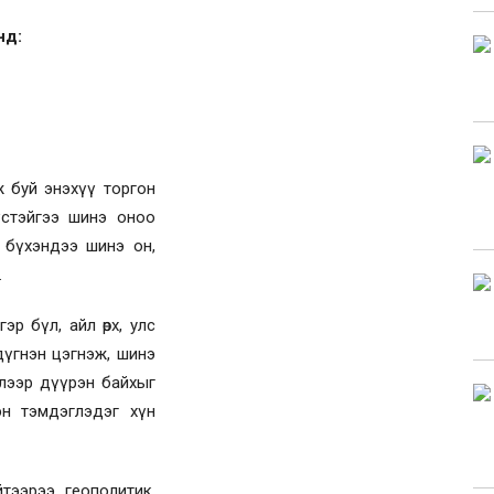
нд:
ж буй энэхүү торгон
үстэйгээ шинэ оноо
 бүхэндээ шинэ он,
.
р бүл, айл өрх, улс
дүгнэн цэгнэж, шинэ
ллээр дүүрэн байхыг
үрэн тэмдэглэдэг хүн
йтээрээ геополитик,