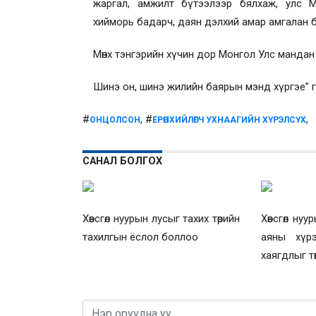
жаргал, амжилт бүтээлээр бялхаж, улс 
хийморь бадарч, даян дэлхий амар амгалан б
Мөнх тэнгэрийн хүчин дор Монгол Улс мандан
Шинэ он, шинэ жилийн баярын мэнд хүргэе” 
#
, #
,
ОНЦОЛСОН
ЕРӨНХИЙЛӨГЧ УХНААГИЙН ХҮРЭЛСҮХ
САНАЛ БОЛГОХ
Хөвсгөл нуурын лусыг тахих төрийн
Хөвсгөл ну
тахилгын ёслол боллоо
аяны хүр
хаягдлыг тө