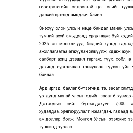
геостратегийн ээдрээтэй цаг үеийг туулж, з
дэлхий ертөнцөд амьдарч байна.
Энэхүү олон улсын нөхцөл байдал манай улс
түмний ахуй амьдралд сөргөөр нөлөөлж буй хэд
2025 он монголчууд бидний хувьд гадаад
ажиллагаагаа өргөжүүлэн хөгжүүлж, хөдөө аж аху
салбарт ахиц дэвшил гаргаж, түүх, соёл, ө
дахинд сурталчлан таниулсан түүхэн үйл
байлаа.
Ард иргэд, баялаг бүтээгчид, төр, засаг хамт
үр дүнд манай улсын эдийн засаг 6 хувиар ө
Дотоодын нийт бүтээгдэхүүн 7,000 а
худалдаа, хөрөнгө оруулалт нэмэгдэн, гадаад 
ам.доллар болж, Монгол Улсын зээлжих зэ
түвшинд хүрлээ.