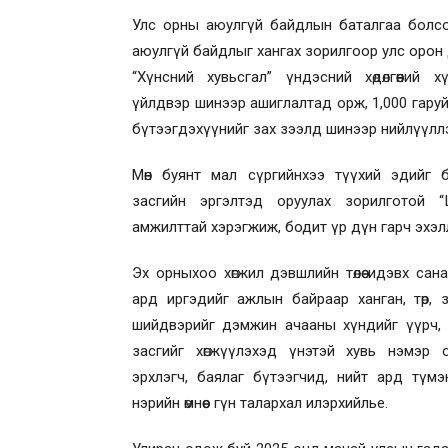
Улс орны аюулгүй байдлын баталгаа болсо
аюулгүй байдлыг хангах зорилгоор улс орон
“Хүнсний хувьсгал” үндэсний хөдөлгөөний 
үйлдвэр шинээр ашиглалтад орж, 1,000 гаруй
бүтээгдэхүүнийг зах зээлд шинээр нийлүүлл
Мөн буянт мал сүргийнхээ түүхий эдийг 
засгийн эргэлтэд оруулах зорилготой “Ца
амжилттай хэрэгжиж, бодит үр дүн гарч эхэл
Эх орныхоо хөгжил дэвшлийн төлөө идэвх сан
ард иргэдийг ажлын байраар ханган, төр, 
шийдвэрийг дэмжин ачааны хүндийг үүрч,
засгийг хөгжүүлэхэд үнэтэй хувь нэмэр 
эрхлэгч, баялаг бүтээгчид, нийт ард түмэ
нэрийн өмнөөс гүн талархал илэрхийлье.