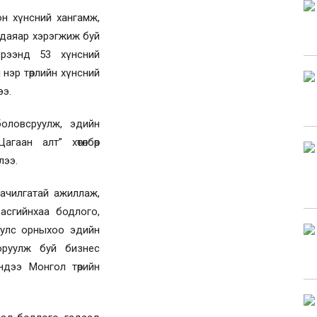
н хүнсний хангамж,
 даяар хэрэгжиж буй
хүрээнд 53 хүнсний
 нэр төрлийн хүнсний
ээ.
боловсруулж, эдийн
гаан алт” хөтөлбөр
лээ.
аачилгатай ажиллаж,
засгийнхаа бодлого,
 улс орныхоо эдийн
оруулж буй бизнес
ндээ Монгол төрийн