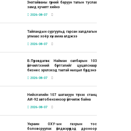
Энхтайваны гүүрний баруун талын туслах
замд хучилт хийнэ
2026-08-07
Тайландын сургуульд гарсан халдлагын
улмаас хоёр хүн амиа алджээ
2026-08-07
Б.Пүрэвдагва: Найман салбарын 103
үйлчилгээний бүртгэлийг цуцалснаар
бизнес эрхлэхэд таатай нөхцөл бүрдэнэ
2026-08-07
Нийслэлийн 107 шатахуун түгээх станц
АИ-92 автобензинээр үйлчилж байна
2026-08-07
Украин ОХУ-ын газрын тос
боловсруулах үйлдвэрүүдэд дроноор