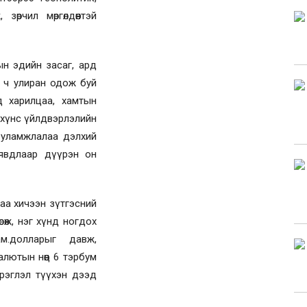
өрчил мөргөлдөөнтэй
ын эдийн засаг, ард
ий ч улиран одож буй
 харилцаа, хамтын
й, хүнс үйлдвэрлэлийн
в уламжлалаа дэлхий
 явдлаар дүүрэн он
даа хичээн зүтгэсний
сөж, нэг хүнд ногдох
м.долларыг давж,
валютын нөөц 6 тэрбум
рэглэл түүхэн дээд