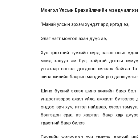
Монгол Улсын Ерөнхийлөгчийн мэндчилгээ
“Манай улсын эрхэм хүндэт ард иргэд ээ,
Элэг нэгт монгол ахан дүүс ээ,
Хүн төрөлхтний түүхийн хүрд нэгэн оныг үдэ
мөчид халуун ам бүл, хайртай дотны хүмү
угтахаар сэтгэл догдлон хүлээж байгаа Та
шинэ жилийн баярын мэндийг өргөн дэвшүүлье
Шинэ бүхний эхлэл шинэ жилийн баяр бол гэ
үндэстнээрээ ажил үйлс, амжилт бүтээлээ 
ондоо эрч хүч, итгэл найдвар, хүсэл тэмүү
бэлгэдэн ерөөж, аз жаргал, баяр хөөрөөр дү
төрөлхтний баяр билээ.
Сүүлийн жилүүдэд хүн төрөлхтөн, дэлхий ни