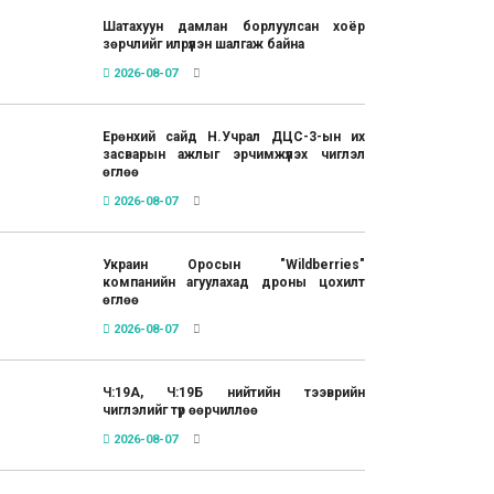
Шатахуун дамлан борлуулсан хоёр
зөрчлийг илрүүлэн шалгаж байна
2026-08-07
Ерөнхий сайд Н.Учрал ДЦС-3-ын их
засварын ажлыг эрчимжүүлэх чиглэл
өглөө
2026-08-07
Украин Оросын "Wildberries"
компанийн агуулахад дроны цохилт
өглөө
2026-08-07
Ч:19А, Ч:19Б нийтийн тээврийн
чиглэлийг түр өөрчиллөө
2026-08-07