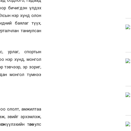
аад бодлого, гадаад
доор бичигдэн үлдэх
Улсын нэр хүнд олон
идний баялаг түүх,
рталчлан таниулсан
с, урлаг, спортын
о нэр хүнд, монгол
эр тэвчээр, эр зориг,
гдан монгол түмнээ
роо ололт, амжилтаа
эж, эвийг эрхэмлэж,
гжүүлэхийн төлөө улс