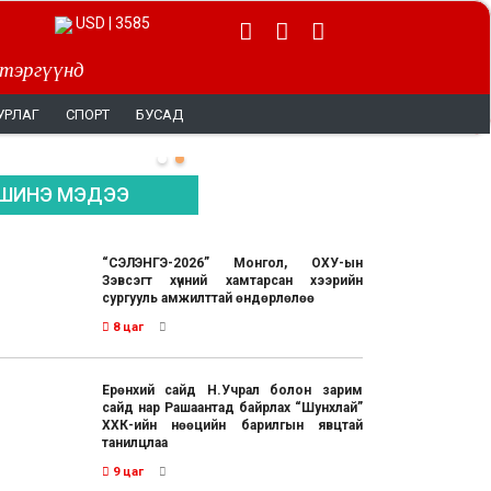
USD | 3585
 тэргүүнд
УРЛАГ
СПОРТ
БУСАД
ШИНЭ МЭДЭЭ
“СЭЛЭНГЭ-2026” Монгол, ОХУ-ын
Зэвсэгт хүчний хамтарсан хээрийн
сургууль амжилттай өндөрлөлөө
8 цаг
Ерөнхий сайд Н.Учрал болон зарим
сайд нар Рашаантад байрлах “Шунхлай”
ХХК-ийн нөөцийн барилгын явцтай
танилцлаа
9 цаг