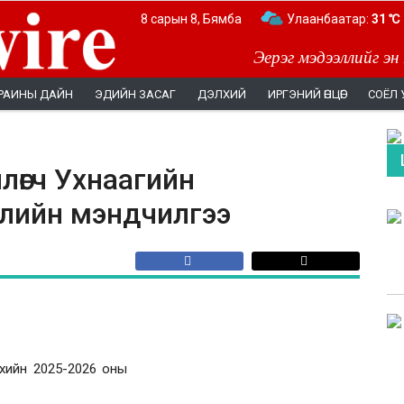
8 сарын 8, Бямба
Улаанбаатар:
31 ℃
Эерэг мэдээллийг эн
РАИНЫ ДАЙН
ЭДИЙН ЗАСАГ
ДЭЛХИЙ
ИРГЭНИЙ ӨНЦӨГ
СОЁЛ 
лөгч Ухнаагийн
лийн мэндчилгээ
үхийн 2025-2026 оны