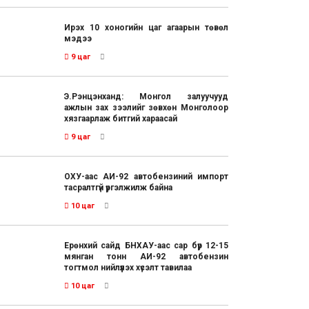
Ирэх 10 хоногийн цаг агаарын төвөл
мэдээ
9 цаг
Э.Рэнцэнханд: Монгол залуучууд
ажлын зах зээлийг зөвхөн Монголоор
хязгаарлаж битгий хараасай
9 цаг
ОХУ-аас АИ-92 автобензиний импорт
тасралтгүй үргэлжилж байна
10 цаг
Ерөнхий сайд БНХАУ-аас сар бүр 12-15
мянган тонн АИ-92 автобензин
тогтмол нийлүүлэх хүсэлт тавилаа
10 цаг