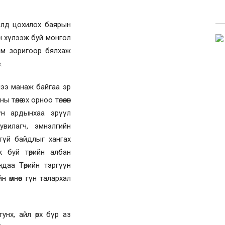
элд цохилох баярын
н хүлээж буй монгол
ам зоригоор бялхаж
.
лээ манаж байгаа эр
лөө эх орноо төлөөлөн
үн ардынхаа эрүүл
вилагч, эмнэлгийн
гүй байдлыг хангах
ж буй төрийн албан
ндаа Төрийн тэргүүн
 өмнөөс гүн талархал
унх, айл өрх бүр аз