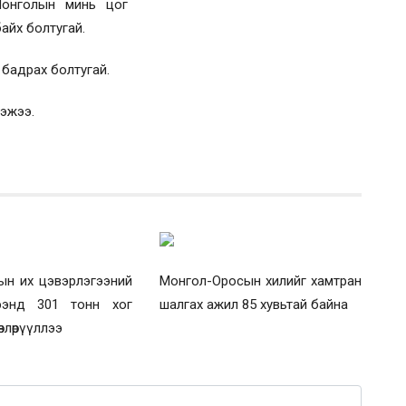
Монголын минь цог
айх болтугай.
 бадрах болтугай.
гэжээ.
урын их цэвэрлэгээний
Монгол-Оросын хилийг хамтран
ээнд 301 тонн хог
шалгах ажил 85 хувьтай байна
влөрүүллээ