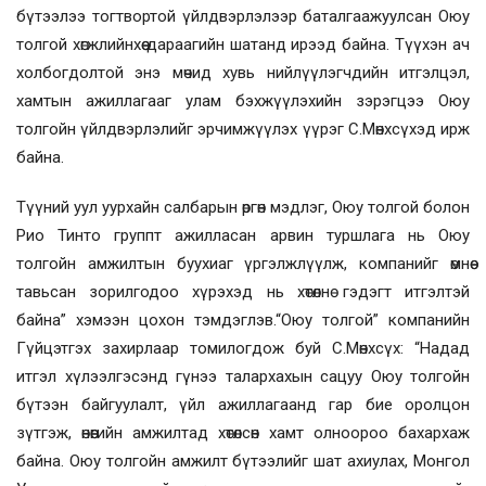
бүтээлээ тогтвортой үйлдвэрлэлээр баталгаажуулсан Оюу
толгой хөгжлийнхөө дараагийн шатанд ирээд байна. Түүхэн ач
холбогдолтой энэ мөчид хувь нийлүүлэгчдийн итгэлцэл,
хамтын ажиллагааг улам бэхжүүлэхийн зэрэгцээ Оюу
толгойн үйлдвэрлэлийг эрчимжүүлэх үүрэг С.Мөнхсүхэд ирж
байна.
Түүний уул уурхайн салбарын өргөн мэдлэг, Оюу толгой болон
Рио Тинто группт ажилласан арвин туршлага нь Оюу
толгойн амжилтын буухиаг үргэлжлүүлж, компанийг өмнөө
тавьсан зорилгодоо хүрэхэд нь хөтөлнө гэдэгт итгэлтэй
байна” хэмээн цохон тэмдэглэв.“Оюу толгой” компанийн
Гүйцэтгэх захирлаар томилогдож буй С.Мөнхсүх: “Надад
итгэл хүлээлгэсэнд гүнээ талархахын сацуу Оюу толгойн
бүтээн байгуулалт, үйл ажиллагаанд гар бие оролцон
зүтгэж, өнөөгийн амжилтад хөтөлсөн хамт олноороо бахархаж
байна. Оюу толгойн амжилт бүтээлийг шат ахиулах, Монгол