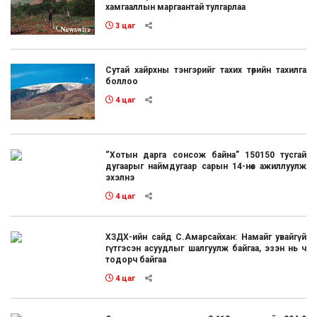
хамгааллын маргаантай тулгарлаа
3 цаг
Сутай хайрхны тэнгэрийг тахих төрийн тахилга
боллоо
4 цаг
“Хотын дарга сонсож байна” 150150 тусгай
дугаарыг наймдугаар сарын 14-нөөс ажиллуулж
эхэлнэ
4 цаг
ХЗДХ-ийн сайд С.Амарсайхан: Намайг увайгүй
гүтгэсэн асуудлыг шалгуулж байгаа, эзэн нь ч
тодорч байгаа
4 цаг