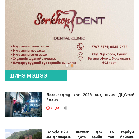
ШИНЭ МЭДЭЭ
Даланзадгад хот 2028 онд шинэ ДЦС-тай
болно
2 цаг
Google-ийн Энэтхэг дэх 15 тэрбум
ам.долларын дата төвийн төсөл байгаль