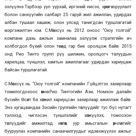
эхлүүлнэ.Тэрбээр уул уурхай, иргэний нисэх, хөрөнгө оруулалт
болон санхүүгийн салбарт 25 гаруй жил ажиллан, удирдах
албан тушаал хашиж, олон улсад танигдсан туршлагатай
мэргэжилтэн юм. С.Мөнхсүх нь 2012 оноос “Оюу толгой”
компани дахь ажлын замналаа эхлүүлж стратегийн ач
холбогдол бүхий олон төсөлд гар бие оролцож байв. 2015
онд Рио Тинто групп рүү шилжин, оролцогч талуудын
харилцаа, түншлэл, хамтын ажиллагааг удирдан хариуцаж
байсан туршлагатай.
С.Мөнхсүх нь “Оюу толгой” компанийн Гүйцэтгэх захирлаар
томилогдохоос өмнө Рио Тинтогийн Ази, Номхон далайн
бүсийн Өсөлт ба хөгжил хариуцсан захирлаар ажиллаж байв.
Энэ хугацаандаа Зэсийн группийн төслүүдийг тус бүс нутагт
тэлэхэд чиглэсэн түншлэлийг хөгжүүлэх, томоохон
төслүүдийг амжилтад хөтлөх, уур амьсгалын өөрчлөлтийг
бууруулах компанийн санаачилгуудыг идэвхжүүлэх ажлыг