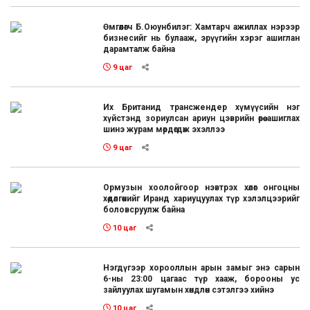
Өмгөөлөгч Б.Оюунбилэг: Хамтарч ажиллах нэрээр
бизнесийг нь булааж, эрүүгийн хэрэг ашиглан
дарамталж байна
9 цаг
Их Британид трансжендер хүмүүсийн нэг
хүйстэнд зориулсан ариун цэврийн өрөө ашиглах
шинэ журам мөрдөгдөж эхэллээ
9 цаг
Ормузын хоолойгоор нэвтрэх хөлөг онгоцны
хөдөлгөөнийг Иранд хариуцуулах түр хэлэлцээрийг
боловсруулж байна
10 цаг
Нэгдүгээр хорооллын арын замыг энэ сарын
6-ны 23:00 цагаас түр хааж, борооны ус
зайлуулах шугамын хөндлөн сэтэлгээ хийнэ
10 цаг