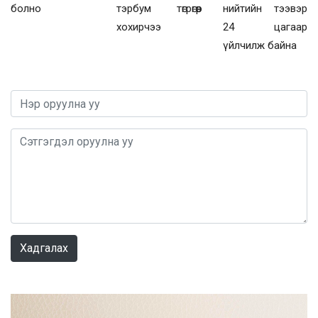
болно
тэрбум төгрөгөөр
нийтийн тээвэр
хохирчээ
24 цагаар
үйлчилж байна
0 / 1000
Хадгалах