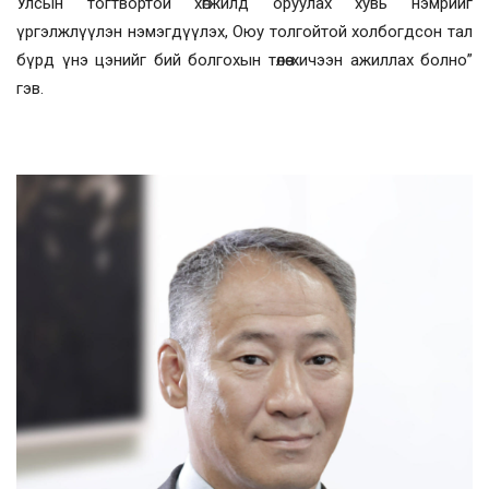
Улсын тогтвортой хөгжилд оруулах хувь нэмрийг
үргэлжлүүлэн нэмэгдүүлэх, Оюу толгойтой холбогдсон тал
бүрд үнэ цэнийг бий болгохын төлөө хичээн ажиллах болно”
гэв.