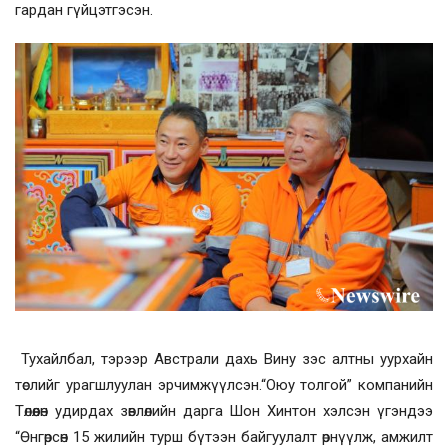
гардан гүйцэтгэсэн.
Тухайлбал, тэрээр Австрали дахь Вину зэс алтны уурхайн
төслийг урагшлуулан эрчимжүүлсэн.“Оюу толгой” компанийн
Төлөөлөн удирдах зөвлөлийн дарга Шон Хинтон хэлсэн үгэндээ
“Өнгөрсөн 15 жилийн турш бүтээн байгуулалт өрнүүлж, амжилт