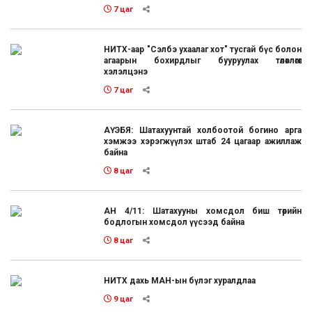
7 цаг
НИТХ-аар "Сэлбэ ухаалаг хот" тусгай бүс болон
агаарын бохирдлыг бууруулах төлөвлөгөөг
хэлэлцэнэ
7 цаг
АҮЭБЯ: Шатахуунтай холбоотой богино арга
хэмжээ хэрэгжүүлэх штаб 24 цагаар ажиллаж
байна
8 цаг
АН 4/11: Шатахууны хомсдол биш төрийн
бодлогын хомсдол үүсээд байна
8 цаг
НИТХ дахь МАН-ын бүлэг хуралдлаа
9 цаг