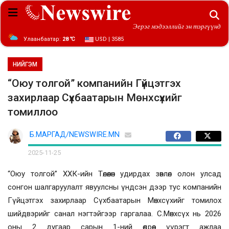
Эерэг мэдээллийг эн тэргүүнд
Улаанбаатар:
28 ℃
USD | 3585
НИЙГЭМ
“Оюу толгой” компанийн Гүйцэтгэх
захирлаар Сүхбаатарын Мөнхсүхийг
томиллоо
Б.МАРГАД/NEWSWIRE.MN
2025-11-25
“Оюу толгой” ХХК-ийн Төлөөлөн удирдах зөвлөл олон улсад
сонгон шалгаруулалт явуулсны үндсэн дээр тус компанийн
Гүйцэтгэх захирлаар Сүхбаатарын Мөнхсүхийг томилох
шийдвэрийг санал нэгтэйгээр гаргалаа. С.Мөнхсүх нь 2026
оны 2 дугаар сарын 1-ний өдрөөс үүрэгт ажлаа