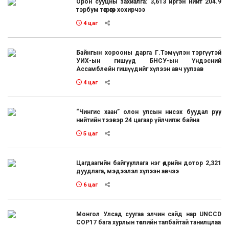
Орон сууцны захиалга: 3,613 иргэн нийт 204.9
тэрбум төгрөгөөр хохирчээ
4 цаг
Байнгын хорооны дарга Г.Тэмүүлэн тэргүүтэй
УИХ-ын гишүүд БНСУ-ын Үндэсний
Ассамблейн гишүүдийг хүлээн авч уулзав
4 цаг
“Чингис хаан” олон улсын нисэх буудал руу
нийтийн тээвэр 24 цагаар үйлчилж байна
5 цаг
Цагдаагийн байгууллага нэг өдрийн дотор 2,321
дуудлага, мэдээлэл хүлээн авчээ
6 цаг
Монгол Улсад суугаа элчин сайд нар UNCCD
COP17 бага хурлын төслийн талбайтай танилцлаа