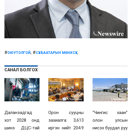
#
, #
,
ОЮУТОЛГОЙ
СҮХБААТАРЫН МӨНХСҮХ
САНАЛ БОЛГОХ
Даланзадгад
Орон сууцны
“Чингис хаан”
хот 2028 онд
захиалга: 3,613
олон улсын
шинэ ДЦС-тай
иргэн нийт 204.9
нисэх буудал руу