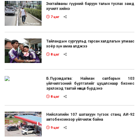
Энхтайваны гүүрний баруун талын туслах замд
хучилт хийнэ
7 цаг
Тайландын сургуульд гарсан халдлагын улмаас
хоёр хүн амиа алджээ
8 цаг
Б.Пүрэвдагва: Найман салбарын 103
үйлчилгээний бүртгэлийг цуцалснаар бизнес
эрхлэхэд таатай нөхцөл бүрдэнэ
8 цаг
Нийслэлийн 107 шатахуун түгээх станц АИ-92
автобензинээр үйлчилж байна
9 цаг