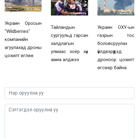
Украин Оросын
Украин ОХУ-ын
Тайландын
"Wildberries"
газрын тос
сургуульд гарсан
компанийн
боловсруулах
халдлагын
агуулахад дроны
үйлдвэрүүдэд
улмаас хоёр хүн
цохилт өглөө
дроноор цохилт
амиа алджээ
өгсөөр байна