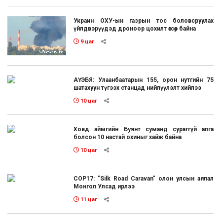
Украин ОХУ-ын газрын тос боловсруулах
үйлдвэрүүдэд дроноор цохилт өгсөөр байна
9 цаг
АҮЭБЯ: Улаанбаатарын 155, орон нутгийн 75
шатахуун түгээх станцад нийлүүлэлт хийлээ
10 цаг
Ховд аймгийн Буянт суманд сураггүй алга
болсон 10 настай охиныг хайж байна
10 цаг
COP17: "Silk Road Caravan" олон улсын аялал
Монгол Улсад ирлээ
11 цаг