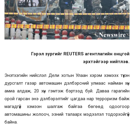
Гэрэл зургийг REUTERS агентлагийн онцгой
эрхтэйгээр нийтлэв.
Энэтхэгийн нийслэл Дели хотын Улаан хэрэм хэмээх түүхэн
дурсгалт газар автомашин дэлбэрсний улмаас найман хүн
амиа алдаж, 20 хүн гэмтэж бэртээд буй. Даваа гарагийн
орой гарсан энэ дэлбэрэлтийг цагдаа нар терроризм байж
магадгүй хэмээн шалгаж байгаа бөгөөд одоогоор
автомашины жолооч, эзний талаарх мэдээлэл тодорхойгүй
байна.