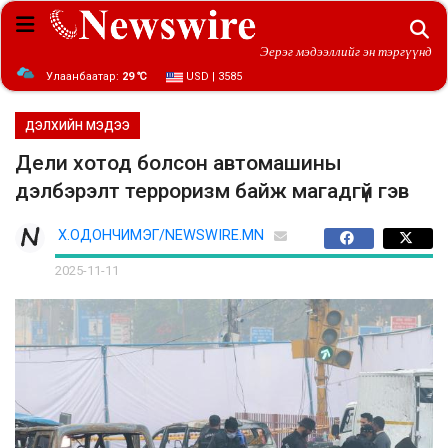
Эерэг мэдээллийг эн тэргүүнд
Улаанбаатар:
29 ℃
USD | 3585
ДЭЛХИЙН МЭДЭЭ
Дели хотод болсон автомашины
дэлбэрэлт терроризм байж магадгүй гэв
Х.ОДОНЧИМЭГ/NEWSWIRE.MN
2025-11-11