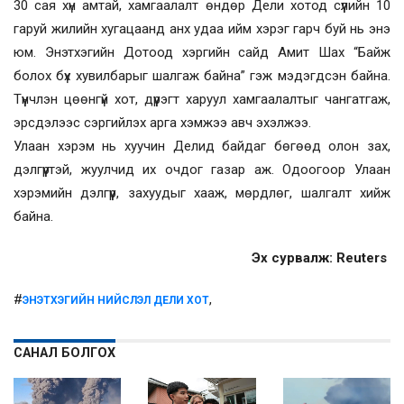
30 сая хүн амтай, хамгаалалт өндөр Дели хотод сүүлийн 10
гаруй жилийн хугацаанд анх удаа ийм хэрэг гарч буй нь энэ
юм. Энэтхэгийн Дотоод хэргийн сайд Амит Шах “Байж
болох бүх хувилбарыг шалгаж байна” гэж мэдэгдсэн байна.
Түүнчлэн цөөнгүй хот, дүүрэгт харуул хамгаалалтыг чангатгаж,
эрсдэлээс сэргийлэх арга хэмжээ авч эхэлжээ.
Улаан хэрэм нь хуучин Делид байдаг бөгөөд олон зах,
дэлгүүртэй, жуулчид их очдог газар аж. Одоогоор Улаан
хэрэмийн дэлгүүр, захуудыг хааж, мөрдлөг, шалгалт хийж
байна.
Эх сурвалж: Reuters
#
,
ЭНЭТХЭГИЙН НИЙСЛЭЛ ДЕЛИ ХОТ
САНАЛ БОЛГОХ