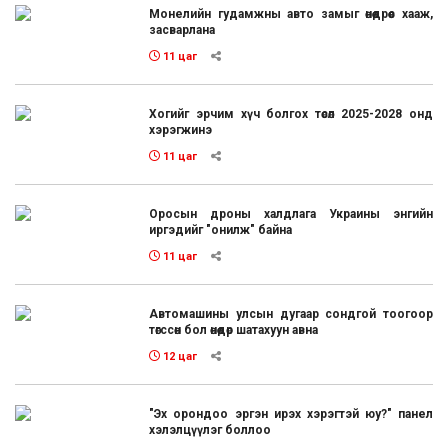
Монелийн гудамжны авто замыг өнөөдрөөс хааж,
засварлана
11 цаг
Хогийг эрчим хүч болгох төсөл 2025-2028 онд
хэрэгжинэ
11 цаг
Оросын дроны халдлага Украины энгийн
иргэдийг "онилж" байна
11 цаг
Автомашины улсын дугаар сондгой тоогоор
төгссөн бол өнөөдөр шатахуун авна
12 цаг
"Эх орондоо эргэн ирэх хэрэгтэй юу?" панел
хэлэлцүүлэг боллоо