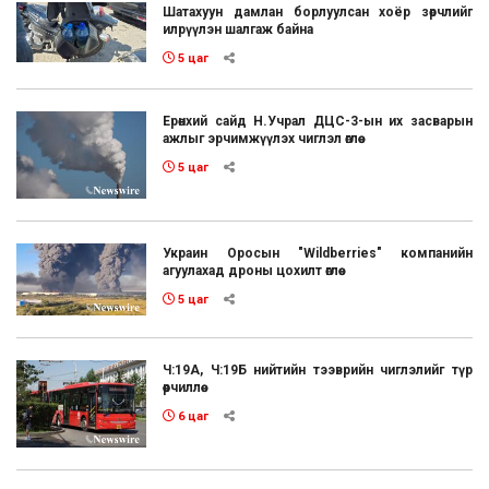
Шатахуун дамлан борлуулсан хоёр зөрчлийг
илрүүлэн шалгаж байна
5 цаг
Ерөнхий сайд Н.Учрал ДЦС-3-ын их засварын
ажлыг эрчимжүүлэх чиглэл өглөө
5 цаг
Украин Оросын "Wildberries" компанийн
агуулахад дроны цохилт өглөө
5 цаг
Ч:19А, Ч:19Б нийтийн тээврийн чиглэлийг түр
өөрчиллөө
6 цаг