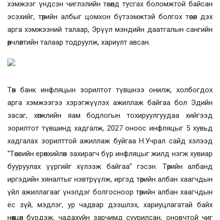
хэмжээг үндсэн чиглэлийн төсөлд тусгах боломжтой байсан
эсэхийг, төрийн албыг цомхон бүтээмжтэй болгох төсөл дэх
арга хэмжээний талаар, Эрүүл мэндийн даатгалын сангийн
өөрчлөлтийн талаар тодруулж, хариулт авсан.
Төв банк инфляцын зорилтот түвшнээ онилж, холбогдох
арга хэмжээгээ хэрэгжүүлэх ажиллаж байгаа бол Эдийн
засаг, хөгжлийн яам бодлогын тохируулгуудаа хийгээд
зорилтот түвшинд хадгалж, 2027 оноос инфляцыг 5 хувьд
хадгалах зорилттой ажиллаж буйгаа Н.Учрал сайд хэлээд
“Төсвийн ерөнхийлөн захирагч бүр инфляцыг жилд нэгж хувиар
бууруулах үүргийг хүлээж байгаа” гэсэн. Төрийн албанд
иргэдийн хяналтыг нэвтрүүлж, иргэд төрийн албан хаагчдын
үйл ажиллагааг үнэлдэг болгосноор төрийн албан хаагчдын
ёс зүй, мэдлэг, ур чадвар дээшлэх, хариуцлагатай байх
нөхцөл бүрдэж, чадахуйн зарчимд суурилсан, оновчтой чиг