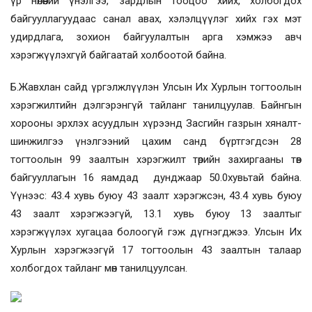
үр нөлөөний үнэлгээ, зардлын тооцоо хийх, холбогдох
байгууллагуудаас санал авах, хэлэлцүүлэг хийх гэх мэт
удирдлага, зохион байгуулалтын арга хэмжээ авч
хэрэгжүүлэхгүй байгаатай холбоотой байна.
Б.Жавхлан сайд үргэлжлүүлэн Улсын Их Хурлын тогтоолын
хэрэгжилтийн дэлгэрэнгүй тайланг танилцуулав. Байнгын
хорооны эрхлэх асуудлын хүрээнд Засгийн газрын хяналт-
шинжилгээ үнэлгээний цахим санд бүртгэгдсэн 28
тогтоолын 99 заалтын хэрэгжилт төрийн захиргааны төв
байгууллагын 16 яамдад дунджаар 50.0хувьтай байна.
Үүнээс: 43.4 хувь буюу 43 заалт хэрэгжсэн, 43.4 хувь буюу
43 заалт хэрэгжээгүй, 13.1 хувь буюу 13 заалтыг
хэрэгжүүлэх хугацаа болоогүй гэж дүгнэгджээ. Улсын Их
Хурлын хэрэгжээгүй 17 тогтоолын 43 заалтын талаар
холбогдох тайланг мөн танилцуулсан.