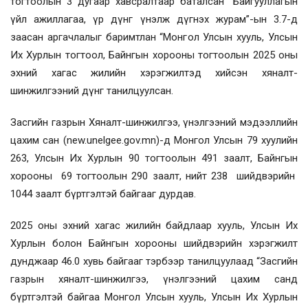
тогтоолын 3 дугаар хавсралтаар баталсан “Байгууллагын
үйл ажиллагаа, үр дүнг үнэлж дүгнэх журам”-ын 3.7-д
заасан аргачлалыг баримтлан “Монгол Улсын хууль, Улсын
Их Хурлын тогтоол, Байнгын хорооны тогтоолын 2025 оны
эхний хагас жилийн хэрэгжилтэд хийсэн хяналт-
шинжилгээний дүнг танилцуулсан.
Засгийн газрын Хяналт-шинжилгээ, үнэлгээний мэдээллийн
цахим сан (new.unelgee.gov.mn)-д Монгол Улсын 79 хуулийн
263, Улсын Их Хурлын 90 тогтоолын 491 заалт, Байнгын
хорооны 69 тогтоолын 290 заалт, нийт 238 шийдвэрийн
1044 заалт бүртгэлтэй байгааг дурдав.
2025 оны эхний хагас жилийн байдлаар хууль, Улсын Их
Хурлын болон Байнгын хорооны шийдвэрийн хэрэгжилт
дунджаар 46.0 хувь байгааг тэрбээр танилцуулаад “Засгийн
газрын хяналт-шинжилгээ, үнэлгээний цахим санд
бүртгэлтэй байгаа Монгол Улсын хууль, Улсын Их Хурлын