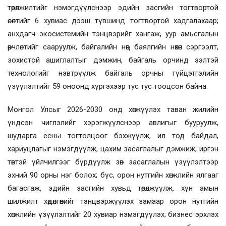
төрөлжилтийг нэмэгдүүлснээр эдийн засгийн тогтвортой
өсөлтийг 6 хувиас дээш түвшинд тогтвортой хадгалахаар;
анхдагч экосистемийн тэнцвэрийг хангаж, уур амьсгалын
өөрчлөлтийг сааруулж, байгалийн нөөц баялгийн нөхөн сэргээлт,
зохистой ашиглалтыг дэмжин, байгаль орчинд ээлтэй
технологийг нэвтрүүлж байгаль орчны гүйцэтгэлийн
үзүүлэлтийг 59 оноонд хүргэхээр тус тус тооцсон байна.
Монгол Улсыг 2026-2030 онд хөгжүүлэх таван жилийн
үндсэн чиглэлийг хэрэгжүүлснээр авлигыг бууруулж,
шударга ёсны тогтолцоог бэхжүүлж, ил тод байдал,
хариуцлагыг нэмэгдүүлж, цахим засаглалыг дэмжиж, иргэн
төвтэй үйлчилгээг бүрдүүлж зөв засаглалын үзүүлэлтээр
эхний 90 орны нэг болох; бүс, орон нутгийн хөгжлийн ялгааг
багасгаж, эдийн засгийн хувьд төрөлжүүлж, хүн амын
шилжилт хөдөлгөөнийг тэнцвэржүүлэх замаар орон нутгийн
хөгжлийн үзүүлэлтийг 20 хувиар нэмэгдүүлэх; бизнес эрхлэх