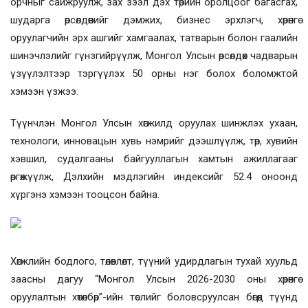
орчныг сайжруулж, зах зээл дэх төрийн оролцоог багасгах,
шударга өрсөлдөөнийг дэмжих, бизнес эрхлэгч, хөрөнгө
оруулагчийн эрх ашгийг хамгаалах, татварын болон гаалийн
шинэчлэлийг гүнзгийрүүлж, Монгол Улсын өрсөлдөх чадварын
үзүүлэлтээр тэргүүлэх 50 орны нэг болох боломжтой
хэмээн үзжээ.
Түүнчлэн Монгол Улсын хөгжилд оруулах шинжлэх ухаан,
технологи, инновацын хувь нэмрийг дээшлүүлж, төр, хувийн
хэвшил, судалгааны байгууллагын хамтын ажиллагааг
өргөжүүлж, Дэлхийн мэдлэгийн индексийг 52.4 оноонд
хүргэнэ хэмээн тооцсон байна.
Хөгжлийн бодлого, төлөвлөлт, түүний удирдлагын тухай хуульд
заасны дагуу “Монгол Улсын 2026-2030 оны хөрөнгө
оруулалтын хөтөлбөр”-ийн төслийг боловсруулсан бөгөөд түүнд