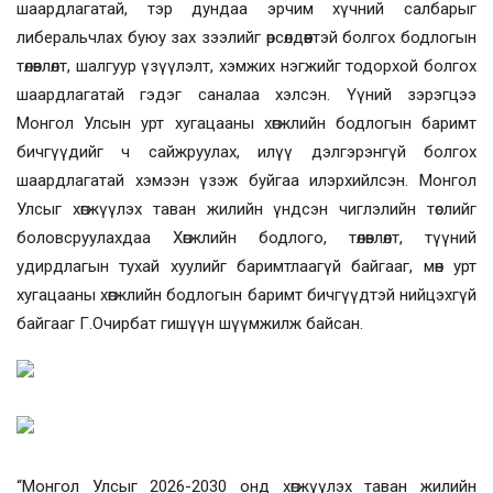
шаардлагатай, тэр дундаа эрчим хүчний салбарыг
либеральчлах буюу зах зээлийг өрсөлдөөнтэй болгох бодлогын
төлөвлөлт, шалгуур үзүүлэлт, хэмжих нэгжийг тодорхой болгох
шаардлагатай гэдэг саналаа хэлсэн. Үүний зэрэгцээ
Монгол Улсын урт хугацааны хөгжлийн бодлогын баримт
бичгүүдийг ч сайжруулах, илүү дэлгэрэнгүй болгох
шаардлагатай хэмээн үзэж буйгаа илэрхийлсэн. Монгол
Улсыг хөгжүүлэх таван жилийн үндсэн чиглэлийн төслийг
боловсруулахдаа Хөгжлийн бодлого, төлөвлөлт, түүний
удирдлагын тухай хуулийг баримтлаагүй байгааг, мөн урт
хугацааны хөгжлийн бодлогын баримт бичгүүдтэй нийцэхгүй
байгааг Г.Очирбат гишүүн шүүмжилж байсан.
“Монгол Улсыг 2026-2030 онд хөгжүүлэх таван жилийн