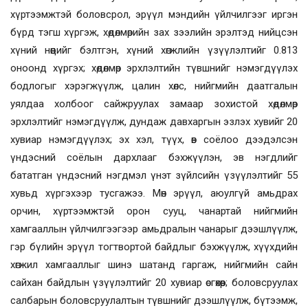
хүртээмжтэй боловсрол, эрүүл мэндийн үйлчилгээг иргэн
бүрд тэгш хүргэж, хөдөлмөрийн зах зээлийн эрэлтэд нийцсэн
хүний нөөцийг бэлтгэн, хүний хөгжлийн үзүүлэлтийг 0.813
оноонд хүргэх; хөдөлмөр эрхлэлтийн түвшнийг нэмэгдүүлэх
бодлогыг хэрэгжүүлж, цалин хөлс, нийгмийн даатгалын
уялдаа холбоог сайжруулах замаар зохистой хөдөлмөр
эрхлэлтийг нэмэгдүүлж, дундаж давхаргын эзлэх хувийг 20
хувиар нэмэгдүүлэх; эх хэл, түүх, өв соёлоо дээдэлсэн
үндэсний соёлын дархлааг бэхжүүлэн, эв нэгдлийг
бататган үндэсний нэгдмэл үнэт зүйлсийн үзүүлэлтийг 55
хувьд хүргэхээр тусгажээ. Мөн эрүүл, аюулгүй амьдрах
орчин, хүртээмжтэй орон сууц, чанартай нийгмийн
хамгааллын үйлчилгээгээр амьдралын чанарыг дээшлүүлж,
гэр бүлийн эрүүл тогтвортой байдлыг бэхжүүлж, хүүхдийн
хөгжил хамгааллыг шинэ шатанд гаргаж, нийгмийн сайн
сайхан байдлын үзүүлэлтийг 20 хувиар өсгөхөөр; боловсруулах
салбарын боловсруулалтын түвшнийг дээшлүүлж, бүтээмж,