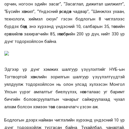
орчин, ногоон эдийн засаг”, “Засаглал, дижитал шилжилт”,
“Бүсийн хөгжил”, “Үндэсний өрсөлдөх чадвар”, “Шинжлэх ухаан,
технологи, хиймэл оюун” гэсэн бодлогын 8 чиглэлээс
бүрдэх бөгөөд энэ хүрээнд үндэсний 10, салбарын 35, төсвийн
ерөнхийлөн захирагчийн 85, хөтөлбөрийн 200 үр дүн, нийт 330 үр
дүнг тодорхойлсон байна.
Эдгээр үр дүнг хэмжих шалгуур үзүүлэлтийг НҮБ-ын
Тогтвортой хөгжлийн зорилгын шалгуур үзүүлэлтүүдтэй
уялдуулж тодорхойлсон нь олон улсад хүлээсэн Монгол
Улсын үүрэг амлалтыг биелүүлэх, нөгөө талаас уг баримт
бичгийн боловсруулалтын чанарыг сайжруулахад чухал
алхам болсон хэмээн төсөл санаачлагч үзсэн аж.
Бодлогын дээрх найман чиглэлийн хүрээнд үндэсний 10 үр
дүнг тодорхойлж тусгасан байна. Тухайлбал, чанартай,