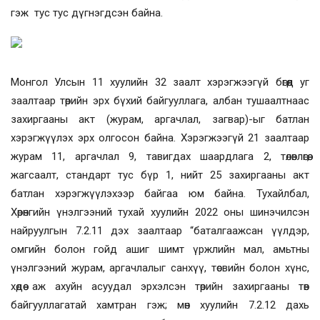
гэж тус тус дүгнэгдсэн байна.
Монгол Улсын 11 хуулийн 32 заалт хэрэгжээгүй бөгөөд уг
заалтаар төрийн эрх бүхий байгууллага, албан тушаалтнаас
захиргааны акт (журам, аргачлал, загвар)-ыг батлан
хэрэгжүүлэх эрх олгосон байна. Хэрэгжээгүй 21 заалтаар
журам 11, аргачлал 9, тавигдах шаардлага 2, төлөвлөгөө,
жагсаалт, стандарт тус бүр 1, нийт 25 захиргааны акт
батлан хэрэгжүүлэхээр байгаа юм байна. Тухайлбал,
Хөрөнгийн үнэлгээний тухай хуулийн 2022 оны шинэчилсэн
найруулгын 7.2.11 дэх заалтаар “баталгаажсан үүлдэр,
омгийн болон гойд ашиг шимт үржлийн мал, амьтны
үнэлгээний журам, аргачлалыг санхүү, төсвийн болон хүнс,
хөдөө аж ахуйн асуудал эрхэлсэн төрийн захиргааны төв
байгууллагатай хамтран гэж
;
мөн хуулийн 7.2.12 дахь