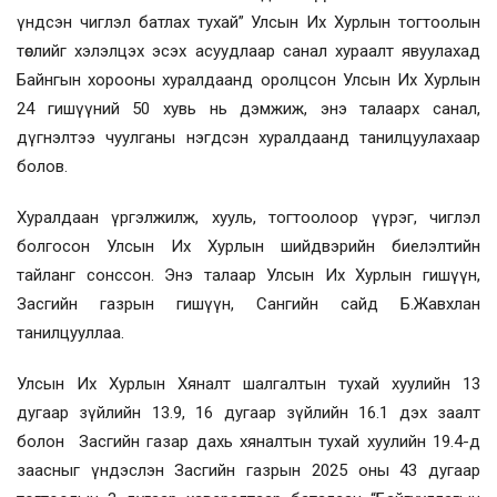
үндсэн чиглэл батлах тухай” Улсын Их Хурлын тогтоолын
төслийг хэлэлцэх эсэх асуудлаар санал хураалт явуулахад
Байнгын хорооны хуралдаанд оролцсон Улсын Их Хурлын
24 гишүүний 50 хувь нь дэмжиж, энэ талаарх санал,
дүгнэлтээ чуулганы нэгдсэн хуралдаанд танилцуулахаар
болов.
Хуралдаан үргэлжилж, хууль, тогтоолоор үүрэг, чиглэл
болгосон Улсын Их Хурлын шийдвэрийн биелэлтийн
тайланг сонссон. Энэ талаар Улсын Их Хурлын гишүүн,
Засгийн газрын гишүүн, Сангийн сайд Б.Жавхлан
танилцууллаа.
Улсын Их Хурлын Хяналт шалгалтын тухай хуулийн 13
дугаар зүйлийн 13.9, 16 дугаар зүйлийн 16.1 дэх заалт
болон Засгийн газар дахь хяналтын тухай хуулийн 19.4-д
заасныг үндэслэн Засгийн газрын 2025 оны 43 дугаар