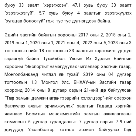
буюу 33 заалт “хэрэгжсэн”, 47.1 хувь буюу 33 заалт
“хэрэгжээгүй”, 5.7 хувь буюу 4 заалтыг хэрэгжүүлэх
“хугацаа болоогүй” гэж тус тус дүгнэгдсэн байна.
Эдийн засгийн байнгын хорооны 2017 оны 2, 2018 оны 2,
2019 оны 1, 2020 оны 1, 2021 оны 4, 2022 оны 5, 2023 оны 3
тогтоолын нийт 18 тогтоолын 33 заалтын хэрэгжилт үр дүн
гараагүй байна. Тухайлбал, Улсын Их Хурлын Байнгын
хорооны “Экспортыг нэмэгдүүлэх чиглэлээр Засгийн газар,
Монголбанканд чиглэл өгөх тухай” 2019 оны 04 дүгээр
тогтоолын 1.3 “Монгол Улс, БНХАУ-ын Засгийн газар
хооронд 2014 оны 8 дугаар сарын 21-ний өдөр байгуулсан
“Төмөр замын дамжин өнгөрөх тээврийн хэлэлцээр”-ийг соёрхон
батлуулах ажлыг эрчимжүүлэх” заалтыг Гадаад хэргийн
яамнаас Боомтын менежментийн хамтын ажиллагааны
комиссын 6 дугаар хуралдааныг 7 дугаар сарын 7-9-ний
өдрүүдэд Улаанбаатар хотноо зохион байгуулах бөгөөд