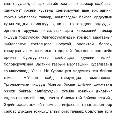
хөрөнгө оруулагчдын эрх ашгийг хамгаалах замаар салбарыг
хөгжүүлнэ” гэсний хүрээнд хөрөнгө оруулагчдын эрх ашгийг
хэрхэн хамгаалах талаар, ашиглагдаж байгаа ордуудын
хүчин чадлыг нэмэгдүүлэх, нөөц нь тогтоогдсон ордуудыг
эргэлтэд оруулах чиглэлээрх арга хэмжээний талаар
гишүүд тодруулсан. Хөрөнгө оруулагчдын гомдол, маргааныг
шийдвэрлэх тогтолцоог шуурхай, оновчтой болгох,
хариуцлагын механизмыг тодорхой болгосон эрх зүйн
орчныг бүрдүүлэхээр холбогдох хуулийн төслийг
боловсруулснаа Засгийн газрын маргаашийн хуралдаанд
танилцуулаад, Улсын Их Хуралд өргөн мэдүүлэх гэж байгаа
хэмээн Н.Учрал сайд хариултдаа тэмдэглэсэн.
Үргэлжлүүлэн гишүүд Монгол Улсын ДНБ-ий хэмжээнд
эзэлж байгаа салбаруудын хувийн жингийн өөрчлөлтийг
үндсэн чиглэлийн төсөлд тусгах боломжтой байсан эсэхийг,
Эдийн засаг, хөгжлийн яамнаас инфляцыг хянах зорилгоор
салбар дундын зохицуулалтыг хийх талаарх бодлогын арга