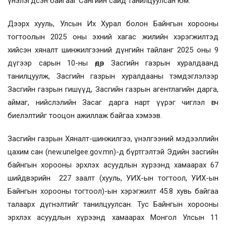
үнэлэгдсэн байгааг Сангийн сайд танилцуулсан юм.
Дээрх хууль, Улсын Их Хурал болон Байнгын хорооны
тогтоолын 2025 оны эхний хагас жилийн хэрэгжилтэд
хийсэн хяналт шинжилгээний дүнгийн тайланг 2025 оны 9
дүгээр сарын 10-ны өдөр Засгийн газрын хуралдаанд
танилцуулж, Засгийн газрын хуралдааны тэмдэглэлээр
Засгийн газрын гишүүд, Засгийн газрын агентлагийн дарга,
аймаг, нийслэлийн Засаг дарга нарт үүрэг чиглэл өгч
биелэлтийг тооцон ажиллаж байгаа хэмээв.
Засгийн газрын Хяналт-шинжилгээ, үнэлгээний мэдээллийн
цахим сан (new.unelgee.gov.mn)-д бүртгэлтэй Эдийн засгийн
байнгын хорооны эрхлэх асуудлын хүрээнд хамаарах 67
шийдвэрийн 227 заалт (хууль, УИХ-ын тогтоол, УИХ-ын
Байнгын хорооны тогтоол)-ын хэрэгжилт 45.8 хувь байгаа
талаарх дүгнэлтийг танилцуулсан. Тус Байнгын хорооны
эрхлэх асуудлын хүрээнд хамаарах Монгол Улсын 11