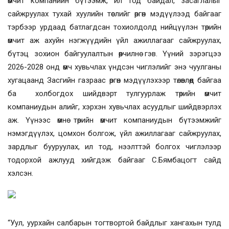
өмчит компанийн бүтээмж, ил тод байдал, засаглалыг
сайжруулах тухай хуулийн төслийг өргөн мэдүүлээд байгааг
тэрбээр урдаад батлагдсан тохиолдолд нийцүүлэн төрийн
өмчит аж ахуйн нэгжүүдийн үйл ажиллагааг сайжруулах,
бүтэц зохион байгуулалтын өөрчилнө гэв. Үүний зэрэгцээ
2026-2028 онд өмч хувьчлах үндсэн чиглэлийг энэ чуулганы
хугацаанд Засгийн газраас өргөн мэдүүлэхээр төлөвлөөд байгаа
ба холбогдох шийдвэрт тулгуурлаж төрийн өмчит
компаниудын алийг, хэрхэн хувьчлах асуудлыг шийдвэрлэх
аж. Үүнээс өмнө төрийн өмчит компаниудын бүтээмжийг
нэмэгдүүлэх, цомхон болгож, үйл ажиллагааг сайжруулах,
зардлыг бууруулах, ил тод, нээлттэй болгох чиглэлээр
тодорхой ажлууд хийгдэж байгааг С.Бямбацогт сайд
хэлсэн.
“Уул, уурхайн салбарын тогтвортой байдлыг хангахын тулд