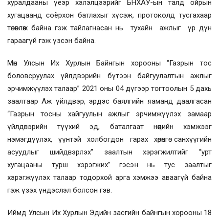
хуралдааны үеэр хэлэлцээрийг БНХАУ-ын талд ойрын
хугацаанд соёрхон батлахыг хүсэж, протоколд тусгахаар
төлөвлөж байна гэж тайлагнасан нь тухайн ажлыг үр дүн
гараагүй гэж үзсэн байна.
Мөн Улсын Их Хурлын Байнгын хорооны “Газрын тос
боловсруулах үйлдвэрийн бүтээн байгуулалтын ажлыг
эрчимжүүлэх талаар” 2021 оны 04 дүгээр тогтоолын 5 дахь
заалтаар Аж үйлдвэр, эрдэс баялгийн яаманд даалгасан
“Газрын тосны хайгуулын ажлыг эрчимжүүлэх замаар
үйлдвэрийн түүхий эд, баталгаат нөөцийн хэмжээг
нэмэгдүүлэх, үүнтэй холбогдон гарах хөрөнгө санхүүгийн
асуудлыг шийдвэрлэх” заалтын хэрэгжилтийг “урт
хугацааны турш хэрэгжих” гэсэн нь тус заалтыг
хэрэгжүүлэх талаар тодорхой арга хэмжээ аваагүй байна
гэж үзэх үндэслэл болсон гэв.
Иймд Улсын Их Хурлын Эдийн засгийн байнгын хорооны 18