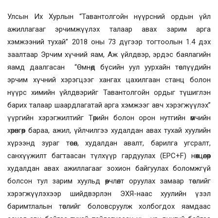
Улсын Их Хурлын “Тавантолгойн нүүрсний ордын үйл
ажиллагааг эрчимжүүлэх талаар авах зарим арга
хэмжээний тухай” 2018 оны 73 дүгээр тогтоолын 1.4 дэх
заалтаар Эрчим хүчний яам, Аж үйлдвэр, эрдэс баялагийн
яамд даалгасан “Өмнөд бүсийн уул уурхайн төслүүдийн
эрчим хүчний хэрэгцээг хангах цахилгаан станц болон
нүүрс химийн үйлдвэрийг Тавантолгойн ордыг түшиглэн
барих талаар шаардлагатай арга хэмжээг авч хэрэгжүүлэх”
үүргийн хэрэгжилтийг Төрийн болон орон нутгийн өмчийн
хөрөнгөөр бараа, ажил, үйлчилгээ худалдан авах тухай хуулийн
хүрээнд зураг төсөл, худалдан авалт, барилга угсралт,
санхүүжилт багтаасан түлхүүр гардуулах (EPC+F) нөхцөлөөр
худалдан авах ажиллагааг зохион байгуулах боломжгүй
болсон тул зарим хуульд өөрчлөлт оруулах замаар төслийг
хэрэгжүүлэхээр шийдвэрлэн ЭХЯ-наас хуулийн үзэл
баримтлалын төслийг боловсруулж холбогдох яамдаас