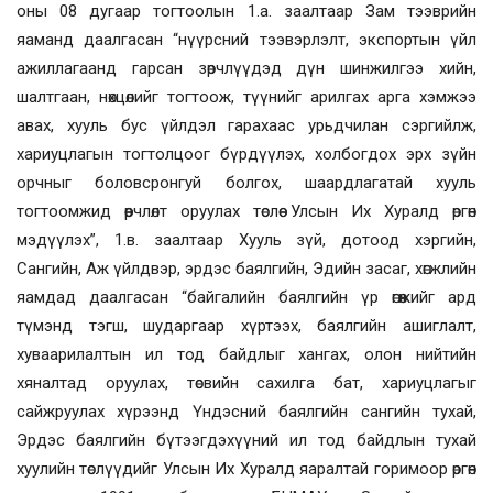
оны 08 дугаар тогтоолын 1.а. заалтаар Зам тээврийн
яаманд даалгасан “нүүрсний тээвэрлэлт, экспортын үйл
ажиллагаанд гарсан зөрчлүүдэд дүн шинжилгээ хийн,
шалтгаан, нөхцөлийг тогтоож, түүнийг арилгах арга хэмжээ
авах, хууль бус үйлдэл гарахаас урьдчилан сэргийлж,
хариуцлагын тогтолцоог бүрдүүлэх, холбогдох эрх зүйн
орчныг боловсронгуй болгох, шаардлагатай хууль
тогтоомжид өөрчлөлт оруулах төслөө Улсын Их Хуралд өргөн
мэдүүлэх”, 1.в. заалтаар Хууль зүй, дотоод хэргийн,
Сангийн, Аж үйлдвэр, эрдэс баялгийн, Эдийн засаг, хөгжлийн
яамдад даалгасан “байгалийн баялгийн үр өгөөжийг ард
түмэнд тэгш, шударгаар хүртээх, баялгийн ашиглалт,
хуваарилалтын ил тод байдлыг хангах, олон нийтийн
хяналтад оруулах, төсвийн сахилга бат, хариуцлагыг
сайжруулах хүрээнд Үндэсний баялгийн сангийн тухай,
Эрдэс баялгийн бүтээгдэхүүний ил тод байдлын тухай
хуулийн төслүүдийг Улсын Их Хуралд яаралтай горимоор өргөн