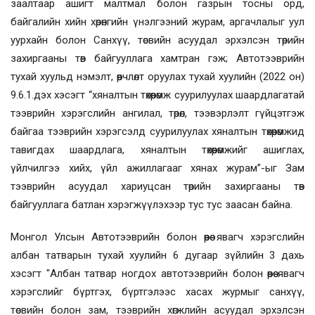
заалтаар ашигт малтмал болон газрын тосны орд,
байгалийн хийн хөрөнгийн үнэлгээний журам, аргачлалыг уул
уурхайн болон Санхүү, төсвийн асуудал эрхэлсэн төрийн
захиргааны төв байгууллага хамтран гэж
;
Автотээврийн
тухай хуульд нэмэлт, өөрчлөлт оруулах тухай хуулийн (2022 он)
9.6.1.дэх хэсэгт “хяналтын төхөөрөмж суурилуулах шаардлагатай
тээврийн хэрэгслийн ангилал, төрөл, тээвэрлэлт гүйцэтгэж
байгаа тээврийн хэрэгсэлд суурилуулах хяналтын төхөөрөмжид
тавигдах шаардлага, хяналтын төхөөрөмжийг ашиглах,
үйлчилгээ хийх, үйл ажиллагааг хянах журам”-ыг Зам
тээврийн асуудал хариуцсан төрийн захиргааны төв
байгууллага батлан хэрэгжүүлэхээр тус тус заасан байна.
Монгол Улсын Автотээврийн болон өөрөө явагч хэрэгслийн
албан татварын тухай хуулийн 6 дугаар зүйлийн 3 дахь
хэсэгт "Албан татвар ногдох автотээврийн болон өөрөө явагч
хэрэгслийг бүртгэх, бүртгэлээс хасах журмыг санхүү,
төсвийн болон зам, тээврийн хөгжлийн асуудал эрхэлсэн