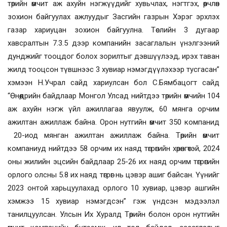
төрийн өмчит аж ахуйн нэгжүүдийг хувьчлах, нэгтгэх, өөрчлөн
зохион байгуулах ажлуудыг Засгийн газрын Хэрэг эрхлэх
газар хариуцан зохион байгуулна. Төслийн 3 дугаар
хавсралтын 7.3.5 дээр компанийн засаглалын үнэлгээний
дунджийг тооцдог болох зорилтыг дэвшүүлээд, ирэх таван
жилд тооцсон түвшнээс 3 хувиар нэмэгдүүлэхээр тусгасан”
хэмээн Н.Учрал сайд хариулсан бол С.Бямбацогт сайд
“Өнөөдрийн байдлаар Монгол Улсад нийтдээ төрийн өмчийн 104
аж ахуйн нэгж үйл ажиллагаа явуулж, 60 мянга орчим
ажилтан ажиллаж байна. Орон нутгийн өмчит 350 компанид
20-иод мянган ажилтан ажиллаж байна. Төрийн өмчит
компаниуд нийтдээ 58 орчим их наяд төгрөгийн хөрөнгөтэй, 2024
оны жилийн эцсийн байдлаар 25-26 их наяд орчим төгрөгийн
орлого олсны 5.8 их наяд төгрөг нь цэвэр ашиг байсан. Үүнийг
2023 онтой харьцуулахад орлого 10 хувиар, цэвэр ашгийн
хэмжээ 15 хувиар нэмэгдсэн” гэж үндсэн мэдээлэл
танилцуулсан. Улсын Их Хуралд Төрийн болон орон нутгийн