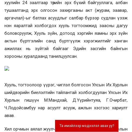
хуулийн 24 заалтаар төрийн эрх бүхий байгууллага, албан
тушаалтанд эрх олгосон захиргааны акт (журам, заавар,
аргачлал)-ыг батлах асуудлыг салбар бүрээр судлан үзэж
нэн яаралтай холбогдох хууль тогтоомжид заасны дагуу
боловсруулж, Хууль зүйн, дотоод хэргийн яамны эрх зүйн
актын бүртгэлийн санд бүртгүүлж хэрэгжилтийг ханган
ажиллах нь зүйтэй байгааг Эдийн засгийн байнгын
хорооны хуралдаанд танилцуулсан.
Хууль, тогтоолоор үүрэг, чиглэл болгосон Улсын Их Хурлын
шийдвэрийн биелэлтийн тайлантай холбогдуулан Улсын Их
Хурлын гишүүн
М.Мандхай, Д.Үүрийнтуяа, Г.Очирбат,
Ч.Лодойсамбуу нар асуулт асууж, ажлын хэсгээс хариулт
авав.
Та имэйлээр мэдээлэл авах уу?
Хил орчмын аялал жуулчлалыг хөгжүүлэх талаарх тогтоолын