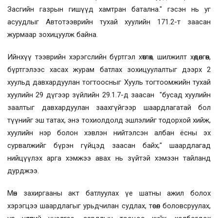
Засгийн газрын гишүүд хамтран батална." гэсэн нь уг
асуудлыг Автотээврийн тухай хуулийн 171.2-т заасан
журмаар зохицуулж байна.
Ийнхүү тээврийн хэрэгслийн бүртгэл хөтлөх, шилжилт хөдөлгөөн,
бүртгэлээс хасах журам батлах зохицуулалтыг дээрх 2
хуульд давхардуулан тогтоосныг Хууль тогтоомжийн тухай
хуулийн 29 дүгээр зүйлийн 29.1.7-д заасан "бусад хуулийн
заалтыг давхардуулан заахгүйгээр шаардлагатай бол
түүнийг эш татах, энэ тохиолдолд эшлэлийг тодорхой хийж,
хуулийн нэр болон хэвлэн нийтэлсэн албан ёсны эх
сурвалжийг бүрэн гүйцэд заасан байх;" шаардлагад
нийцүүлэх арга хэмжээ авах нь зүйтэй хэмээн тайланд
дурджээ.
Мөн захиргааны акт батлуулах үе шатны ажил болох
хэрэгцээ шаардлагыг урьдчилан судлах, төсөл боловсруулах,