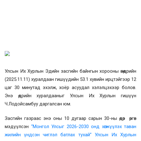
Улсын Их Хурлын Эдийн засгийн байнгын хорооны өнөөдрийн
(2025.
11
.11) хуралдаан гишүүдийн 53.1 хувийн ирцтэйгээр 12
цаг 30 минутад эхэлж, хоёр асуудал хэлэлцэхээр болов.
Энэ өдрийн хуралдааныг Улсын Их Хурлын гишүүн
Ч.Лодойсамбуу даргалсан юм.
Засгийн газраас энэ оны 10 дугаар сарын 30-ны өдөр өргөн
мэдүүлсэн
“Монгол Улсыг 2026-2030 онд хөгжүүлэх таван
жилийн үндсэн чиглэл батлах тухай” Улсын Их Хурлын