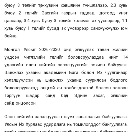
буюу 3 төслийг төр-хувийн хэвшлийн түншлэлээр, 2.3 хувь
буюу 2 төслийг Засгийн газрын гадаад, дотоод үнэт
цаасаар, 3.4 хувь буюу 3 төслийг холимог эх үүсвэрээр, 1.1
хувь буюу 1 төслийг бусад эх үүсвэрээр санхүүжүүлэх юм
байна.
Монгол Улсыг 2026-2030 онд хөгжүүлэх таван жилийн
үндсэн чиглэлийн төслийг боловсруулахдаа нийт 14
удаагийн олон нийтийн хэлэлцүүлгийг зохион байгуулж,
Шинжлэх ухааны академийн Бага болон Их чуулганаар
хэлэлцүүлсэн нь шинжлэх ухаанд суурилсан бодлого
боловсруулахад онцгой ач холбогдолтой болсон хэмээн
Тэргүүн шадар сайд бөгөөд Эдийн засаг, хөгжлийн
сайд
онцолсон
.
Олон нийтийн хэлэлцүүлэгт шүүх засаглалын байгууллага,
Улсын Их Хурлаас удирдлага нь томилогддог байгууллага,