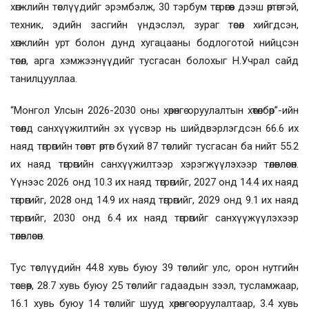
хөгжлийн төслүүдийг эрэмбэлж, 30 тэрбум төгрөгөөс дээш өртөгтэй,
техник, эдийн засгийн үндэслэл, зураг төсөл хийгдсэн,
хөгжлийн урт болон дунд хугацааны бодлоготой нийцсэн
төсөл, арга хэмжээнүүдийг тусгасан болохыг Н.Учрал сайд
танилцууллаа.
“Монгол Улсын 2026-2030 оны хөрөнгө оруулалтын хөтөлбөр”-ийн
төсөлд санхүүжилтийн эх үүсвэр нь шийдвэрлэгдсэн 66.6 их
наяд төгрөгийн төсөвт өртөг бүхий 87 төслийг тусгасан ба нийт 55.2
их наяд төгрөгийн санхүүжилтээр хэрэгжүүлэхээр төлөвлөсөн.
Үүнээс 2026 онд 10.3 их наяд төгрөгийг, 2027 онд 14.4 их наяд
төгрөгийг, 2028 онд 14.9 их наяд төгрөгийг, 2029 онд 9.1 их наяд
төгрөгийг, 2030 онд 6.4 их наяд төгрөгийг санхүүжүүлэхээр
төлөвлөсөн.
Тус төслүүдийн 44.8 хувь буюу 39 төслийг улс, орон нутгийн
төсвөөр, 28.7 хувь буюу 25 төслийг гадаадын зээл, тусламжаар,
16.1 хувь буюу 14 төслийг шууд хөрөнгө оруулалтаар, 3.4 хувь