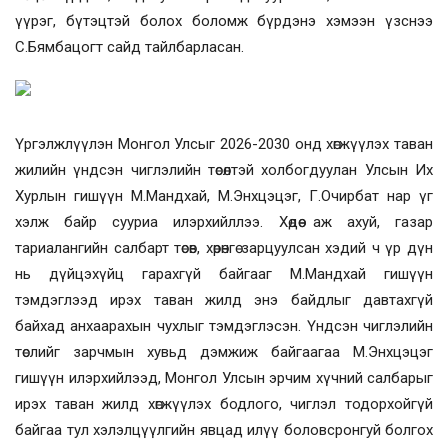
үүрэг, бүтэцтэй болох боломж бүрдэнэ хэмээн үзснээ
С.Бямбацогт сайд тайлбарласан.
Үргэлжлүүлэн Монгол Улсыг 2026-2030 онд хөгжүүлэх таван
жилийн үндсэн чиглэлийн төсөлтэй холбогдуулан Улсын Их
Хурлын гишүүн М.Мандхай, М.Энхцэцэг, Г.Очирбат нар үг
хэлж байр сууриа илэрхийллээ. Хөдөө аж ахуй, газар
тариалангийн салбарт төсөв, хөрөнгө зарцуулсан хэдий ч үр дүн
нь дүйцэхүйц гарахгүй байгааг М.Мандхай гишүүн
тэмдэглээд ирэх таван жилд энэ байдлыг давтахгүй
байхад анхаарахын чухлыг тэмдэглэсэн.
Үндсэн чиглэлийн
төслийг зарчмын хувьд дэмжиж байгаагаа М.Энхцэцэг
гишүүн илэрхийлээд,
Монгол Улсын эрчим хүчний салбарыг
ирэх таван жилд хөгжүүлэх бодлого, чиглэл тодорхойгүй
байгаа тул
хэлэлцүүлгийн явцад илүү боловсронгуй болгох