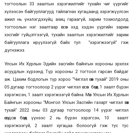
тогтоолын 33 заалтын хэрэгжилтийг тухайн чиг үүргийг
хүлээсэн байгууллагууд тайлагнах хугацаанд хэрэгжүүлсэн
ажил нь үнэлэгдэхүйц ахиц гараагүй, зарим тохиолдолд
тогтоолын нэг заалтаар өгсөн хэд хэдэн үүргийн зарим
хэсгийг гүйцэтгээгүй, тухайн заалтын хэрэгжилтийг зарим
байгууллага ирүүлээгүй байх тул “хэрэгжээгүй” гэж
дүгнэжээ.
Улсын Их Хурлын Эдийн засгийн байнгын хорооны эрхлэх
асуудлын хүрээнд Түр хорооны 2 тогтоол гарсан байдаг
аж. Цахим бодлогын түр хороо “Чиглэл өгөх тухай” 2019 оны
05 дугаар тогтоолоор 2 үүрэг чиглэл өгсөн бөгөөд 1 заалт бүрэн
хэрэгжсэн, 1 заалт хэрэгжээгүй байна. Мөн Улсын Их Хурлын
Байнгын хорооны “Монгол Улсын Засгийн газарт чиглэл өгөх
тухай” 2022 оны 03 дугаар тогтоолоор 14 үүрэг чиглэл
өгөгдсөн бөгөөд үүнээс 2 нь бүрэн хэрэгсэн, 10 заалт
хэрэгжээгүй, 2 заалт хугацаа болоогүй гэж тус тус