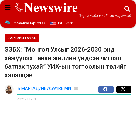
Эерэг мэдээллийг эн тэргүүнд
Улаанбаатар:
29 ℃
USD | 3585
ЗАСГИЙН ГАЗАР
ЭЗБХ: “Монгол Улсыг 2026-2030 онд
хөгжүүлэх таван жилийн үндсэн чиглэл
батлах тухай” УИХ-ын тогтоолын төслийг
хэлэлцэв
Б.МАРГАД/NEWSWIRE.MN
2025-11-11