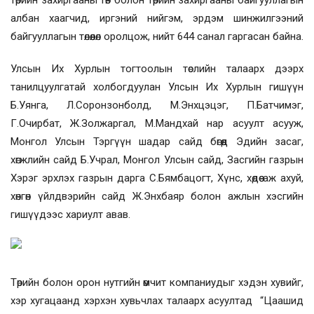
төрийн захиргааны төв болон төрийн захиргааны байгууллагын
албан хаагчид, иргэний нийгэм, эрдэм шинжилгээний
байгууллагын төлөөлөл оролцож, нийт 644 санал гаргасан байна.
Улсын Их Хурлын тогтоолын төслийн талаарх дээрх
танилцуулгатай холбогдуулан Улсын Их Хурлын гишүүн
Б.Уянга, Л.Соронзонболд, М.Энхцэцэг, П.Батчимэг,
Г.Очирбат, Ж.Золжаргал, М.Мандхай нар асуулт асууж,
Монгол Улсын Тэргүүн шадар сайд бөгөөд Эдийн засаг,
хөгжлийн сайд Б.Учрал, Монгол Улсын сайд, Засгийн газрын
Хэрэг эрхлэх газрын дарга С.Бямбацогт, Хүнс, хөдөө аж ахуй,
хөнгөн үйлдвэрийн сайд Ж.Энхбаяр болон ажлын хэсгийн
гишүүдээс хариулт авав.
Төрийн болон орон нутгийн өмч
ит
компаниудыг хэдэн хувийг,
хэр хугацаанд хэрхэн хувьчлах талаарх асуултад “Цаашид