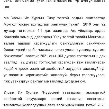
санал авч байгаа тухай тайлагнасан нь үр дүнгүй байгаа
гэв.
Мөн Улсын Их Хурлын “Оюу толгой ордын ашиглалтад
Монгол Улсын эрх ашгийг хангуулах тухай” 2019 оны 92
дугаар тогтоолын 1.7 дах заалтаар Аж үйлдвэр, эрдэс
баялгийн яаманд даалгасан “Оюу толгой төслийн Монголын
талын төлөөллийг хэрэгжүүлэгч байгууллагын санхүүгийн
болон хүний нөөцийн чадавхыг олон улсын түвшинд хүргэж,
бэхжүүлэх” заалтыг 2021 оны 103 дугаар тогтоолын 1 дэх
заалтад 92 дугаар тогтоолыг хэрэгжсэн гэж тайлагнасан
хэдий ч дээрх заалттай холбоотой асуудлыг хөндөгдөөгүй тул
уг заалтын хэрэгжилтийг хангаагүй, бүрэн хэрэгжүүлсэн
гэж үзэхээргүй байгааг мөн тайланд дурдсан юм.
Улсын Их Хурлын “Нүүрсний тээвэрлэлт, экспорттой
холбоотой асуудлаарх ерөнхий хяналтын сонсголын
тайлантай холбогдуулан авах арга хэмжээний тухай” 2023