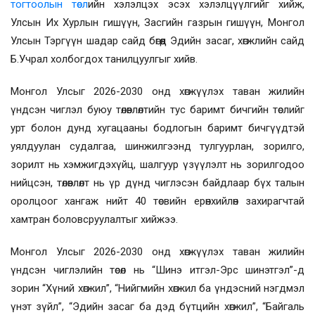
тогтоолын төсл
ийн хэлэлцэх эсэх хэлэлцүүлгийг хийж,
Улсын Их Хурлын гишүүн, Засгийн газрын гишүүн, Монгол
Улсын Тэргүүн шадар сайд бөгөөд Эдийн засаг, хөгжлийн сайд
Б.Учрал холбогдох танилцуулгыг хийв.
Монгол Улсыг 2026-2030 онд хөгжүүлэх таван жилийн
үндсэн чиглэл буюу төлөвлөлтийн тус баримт бичгийн төслийг
урт болон дунд хугацааны бодлогын баримт бичгүүдтэй
уялдуулан судалгаа, шинжилгээнд тулгуурлан, зорилго,
зорилт нь хэмжигдэхүйц, шалгуур үзүүлэлт нь зорилгодоо
нийцсэн, төлөвлөлт нь үр дүнд чиглэсэн байдлаар бүх талын
оролцоог хангаж нийт 40 төсвийн ерөнхийлөн захирагчтай
хамтран боловсруулалтыг хийжээ.
Монгол Улсыг 2026-2030 онд хөгжүүлэх таван жилийн
үндсэн чиглэлийн төсөл нь “Шинэ итгэл-Эрс шинэтгэл”-д
зорин “Хүний хөгжил”, “Нийгмийн хөгжил ба үндэсний нэгдмэл
үнэт зүйл”, “Эдийн засаг ба дэд бүтцийн хөгжил”, “Байгаль