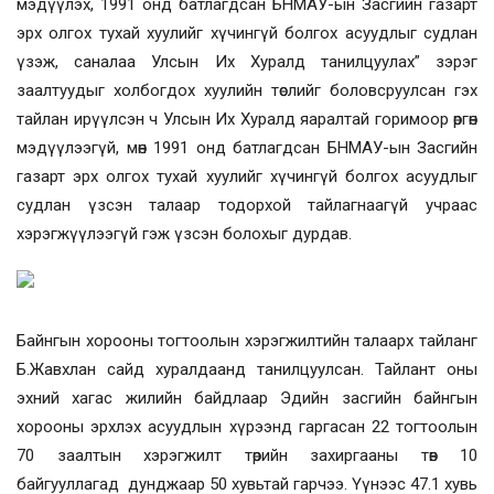
мэдүүлэх, 1991 онд батлагдсан БНМАУ-ын Засгийн газарт
эрх олгох тухай хуулийг хүчингүй болгох асуудлыг судлан
үзэж, саналаа Улсын Их Хуралд танилцуулах” зэрэг
заалтуудыг холбогдох хуулийн төслийг боловсруулсан гэх
тайлан ирүүлсэн ч Улсын Их Хуралд яаралтай горимоор өргөн
мэдүүлээгүй, мөн 1991 онд батлагдсан БНМАУ-ын Засгийн
газарт эрх олгох тухай хуулийг хүчингүй болгох асуудлыг
судлан үзсэн талаар тодорхой тайлагнаагүй учраас
хэрэгжүүлээгүй гэж үзсэн болохыг дурдав.
Байнгын хорооны тогтоолын хэрэгжилтийн талаарх тайланг
Б.Жавхлан сайд хуралдаанд танилцуулсан. Тайлант оны
эхний хагас жилийн байдлаар Эдийн засгийн байнгын
хорооны эрхлэх асуудлын хүрээнд гаргасан 22 тогтоолын
70 заалтын хэрэгжилт төрийн захиргааны төв 10
байгууллагад дунджаар 50 хувьтай гарчээ. Үүнээс 47.1 хувь