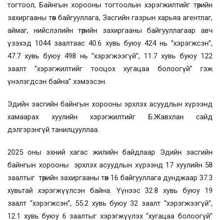
тогтоол, Байнгын хорооны тогтоолын хэрэгжилтийг төрийн
захиргааны төв байгууллага, Засгийн газрын харьяа агентлаг,
аймаг, нийслэлийн төрийн захиргааны байгууллагаар авч
үзэхэд 1044 заалтаас 40.6 хувь буюу 424 нь “хэрэгжсэн”,
47.7 хувь буюу 498 нь “хэрэгжээгүй”, 11.7 хувь буюу 122
заалт “хэрэгжилтийг тооцох хугацаа болоогүй” гэж
үнэлэгдсэн байна” хэмээсэн.
Эдийн засгийн байнгын хорооны эрхлэх асуудлын хүрээнд
хамаарах хуулийн хэрэгжилтийг Б.Жавхлан сайд
дэлгэрэнгүй танилцууллаа.
2025 оны эхний хагас жилийн байдлаар Эдийн засгийн
байнгын хорооны эрхлэх асуудлын хүрээнд 17 хуулийн 58
заалтыг төрийн захиргааны төв 16 байгууллага дунджаар 37.3
хувьтай хэрэгжүүлсэн байна. Үүнээс 32.8 хувь буюу 19
заалт “хэрэгжсэн”, 55.2 хувь буюу 32 заалт “хэрэгжээгүй”,
12.1 хувь буюу 6 заалтыг хэрэгжүүлэх “хугацаа болоогүй”