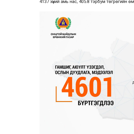
4137 хүний амь нас, 405.8 тэрбум төгрөгийн ө