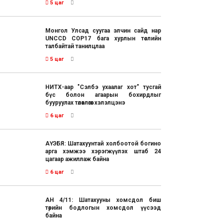
5 цаг
Монгол Улсад суугаа элчин сайд нар
UNCCD COP17 бага хурлын төслийн
талбайтай танилцлаа
5 цаг
НИТХ-аар "Сэлбэ ухаалаг хот" тусгай
бүс болон агаарын бохирдлыг
бууруулах төлөвлөгөөг хэлэлцэнэ
6 цаг
АҮЭБЯ: Шатахуунтай холбоотой богино
арга хэмжээ хэрэгжүүлэх штаб 24
цагаар ажиллаж байна
6 цаг
АН 4/11: Шатахууны хомсдол биш
төрийн бодлогын хомсдол үүсээд
байна