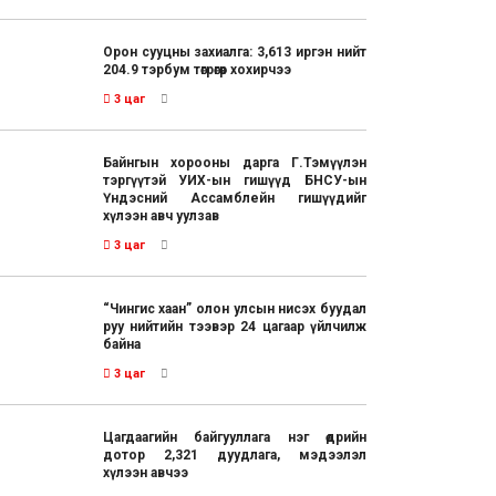
Орон сууцны захиалга: 3,613 иргэн нийт
204.9 тэрбум төгрөгөөр хохирчээ
3 цаг
Байнгын хорооны дарга Г.Тэмүүлэн
тэргүүтэй УИХ-ын гишүүд БНСУ-ын
Үндэсний Ассамблейн гишүүдийг
хүлээн авч уулзав
3 цаг
“Чингис хаан” олон улсын нисэх буудал
руу нийтийн тээвэр 24 цагаар үйлчилж
байна
3 цаг
Цагдаагийн байгууллага нэг өдрийн
дотор 2,321 дуудлага, мэдээлэл
хүлээн авчээ