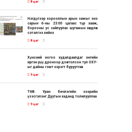
8 цаг
Нэгдүгээр хорооллын арын замыг энэ
сарын 6-ны 23:00 цагаас түр хааж,
борооны ус зайлуулах шугамын хөндлөн
сэтэлгээ хийнэ
8 цаг
Хүнсний ногоо худалдаалдаг энгийн
иргэн рүү дроноор довтолсон тул ОХУ-
ыг дайны гэмт хэрэгт буруутгав
9 цаг
ТӨВ: Уран бичлэгийн хээрийн
үзэсгэлэнг Дуутын хаданд толилууллаа
9 цаг