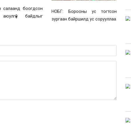
н салаанд боогдсон
НОБГ: Борооны ус тогтсон
 аюулгүй байдлыг
зургаан байршилд ус сорууллаа
0 / 1000