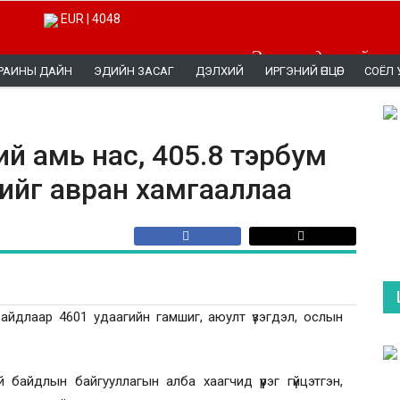
EUR | 4048
Эерэг мэдээллийг эн
РАИНЫ ДАЙН
ЭДИЙН ЗАСАГ
ДЭЛХИЙ
ИРГЭНИЙ ӨНЦӨГ
СОЁЛ 
ий амь нас, 405.8 тэрбум
ийг авран хамгааллаа
йдлаар 4601 удаагийн гамшиг, аюулт үзэгдэл, ослын
байдлын байгууллагын алба хаагчид үүрэг гүйцэтгэн,