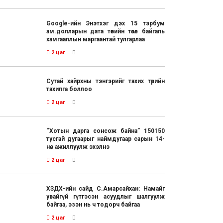
Google-ийн Энэтхэг дэх 15 тэрбум
ам.долларын дата төвийн төсөл байгаль
хамгааллын маргаантай тулгарлаа
2 цаг
Сутай хайрхны тэнгэрийг тахих төрийн
тахилга боллоо
2 цаг
“Хотын дарга сонсож байна” 150150
тусгай дугаарыг наймдугаар сарын 14-
нөөс ажиллуулж эхэлнэ
2 цаг
ХЗДХ-ийн сайд С.Амарсайхан: Намайг
увайгүй гүтгэсэн асуудлыг шалгуулж
байгаа, эзэн нь ч тодорч байгаа
2 цаг