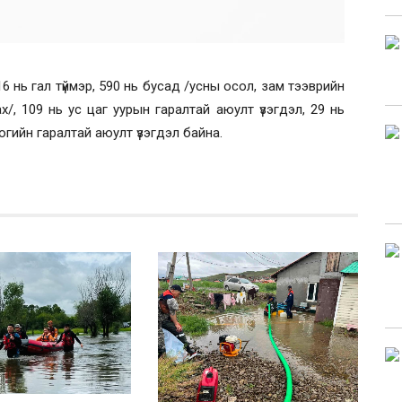
6 нь гал түймэр, 590 нь бусад /усны осол, зам тээврийн
х/, 109 нь ус цаг уурын гаралтай аюулт үзэгдэл, 29 нь
огийн гаралтай аюулт үзэгдэл байна.