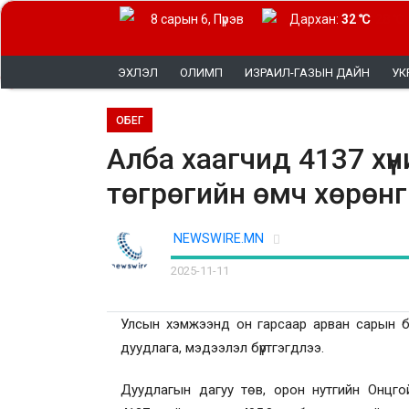
8 сарын 6, Пүрэв
Дархан:
32 ℃
ЭХЛЭЛ
ОЛИМП
ИЗРАИЛ-ГАЗЫН ДАЙН
УК
ОБЕГ
Алба хаагчид 4137 хүн
төгрөгийн өмч хөрөнг
NEWSWIRE.MN
2025-11-11
Улсын хэмжээнд он гарсаар арван сарын ба
дуудлага, мэдээлэл бүртгэгдлээ.
Дуудлагын дагуу төв, орон нутгийн Онцгой 