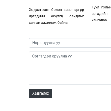
Туул голы
Хөдөлгөөнт болон завьт эргүүлүүд
иргэдийн
иргэдийн аюулгүй байдлыг
хангалаа
ханган ажиллаж байна
Хадгалах