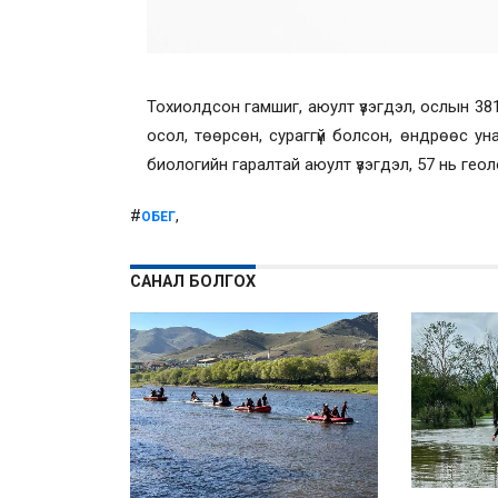
Тохиолдсон гамшиг, аюулт үзэгдэл, ослын 381
осол, төөрсөн, сураггүй болсон, өндрөөс уна
биологийн гаралтай аюулт үзэгдэл, 57 нь геол
#
,
ОБЕГ
САНАЛ БОЛГОХ