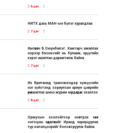
6 цаг
НИТХ дахь МАН-ын бүлэг хуралдлаа
7 цаг
Өмгөөлөгч Б.Оюунбилэг: Хамтарч ажиллах
нэрээр бизнесийг нь булааж, эрүүгийн
хэрэг ашиглан дарамталж байна
7 цаг
Их Британид трансжендер хүмүүсийн
нэг хүйстэнд зориулсан ариун цэврийн
өрөө ашиглах шинэ журам мөрдөгдөж эхэллээ
8 цаг
Ормузын хоолойгоор нэвтрэх хөлөг
онгоцны хөдөлгөөнийг Иранд хариуцуулах
түр хэлэлцээрийг боловсруулж байна