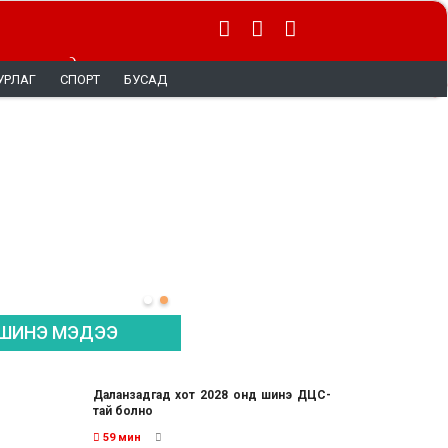
 тэргүүнд
УРЛАГ
СПОРТ
БУСАД
ШИНЭ МЭДЭЭ
Даланзадгад хот 2028 онд шинэ ДЦС-
тай болно
59 мин