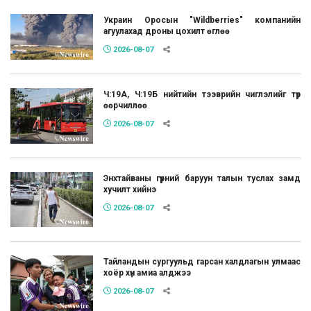
Украин Оросын "Wildberries" компанийн
агуулахад дроны цохилт өглөө
2026-08-07
Ч:19А, Ч:19Б нийтийн тээврийн чиглэлийг түр
өөрчиллөө
2026-08-07
Энхтайваны гүүрний баруун талын туслах замд
хучилт хийнэ
2026-08-07
Тайландын сургуульд гарсан халдлагын улмаас
хоёр хүн амиа алджээ
2026-08-07