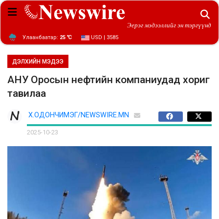
Эерэг мэдээллийг эн тэргүүнд
Улаанбаатар:
25 ℃
USD | 3585
ДЭЛХИЙН МЭДЭЭ
АНУ Оросын нефтийн компаниудад хориг
тавилаа
Х.ОДОНЧИМЭГ/NEWSWIRE.MN
2025-10-23