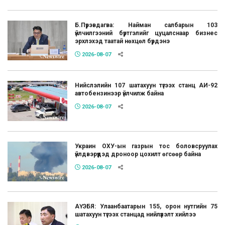
Б.Пүрэвдагва: Найман салбарын 103
үйлчилгээний бүртгэлийг цуцалснаар бизнес
эрхлэхэд таатай нөхцөл бүрдэнэ
2026-08-07
Нийслэлийн 107 шатахуун түгээх станц АИ-92
автобензинээр үйлчилж байна
2026-08-07
Украин ОХУ-ын газрын тос боловсруулах
үйлдвэрүүдэд дроноор цохилт өгсөөр байна
2026-08-07
АҮЭБЯ: Улаанбаатарын 155, орон нутгийн 75
шатахуун түгээх станцад нийлүүлэлт хийлээ