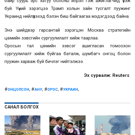
байр суурь эрс хатуу болсны илрэл гэж ажиглагчид үзэж
буй. Үүний зэрэгцээ Трамп холын зайн тусгалт пуужинг
Украинд нийлүүлэхэд бэлэн биш байгаагаа мэдэгдээд байна.
Энэ шийдвэр гарсантай зэрэгцэн Москва стратегийн
цөмийн зэвсгийн сургуулилалт хийж таарлаа.
Оросын тал цөмийн зэвсэг ашигласан томоохон
сургуулилалт хийж буйгаа баталж, шумбагч онгоц болон
пуужин харваж буй бичлэг нийтэлжээ.
Эх сурвалж: Reuters
#
, #
, #
, #
,
ОНЦОЛСОН
АНУ
ОРОС
УКРАИН
САНАЛ БОЛГОХ