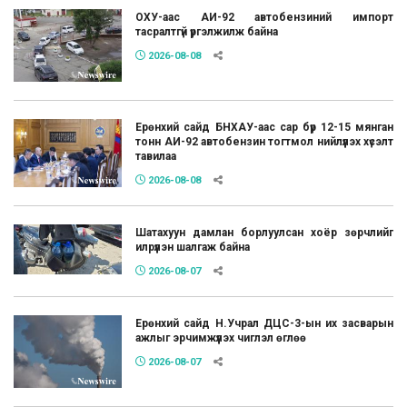
ОХУ-аас АИ-92 автобензиний импорт
тасралтгүй үргэлжилж байна
2026-08-08
Ерөнхий сайд БНХАУ-аас сар бүр 12-15 мянган
тонн АИ-92 автобензин тогтмол нийлүүлэх хүсэлт
тавилаа
2026-08-08
Шатахуун дамлан борлуулсан хоёр зөрчлийг
илрүүлэн шалгаж байна
2026-08-07
Ерөнхий сайд Н.Учрал ДЦС-3-ын их засварын
ажлыг эрчимжүүлэх чиглэл өглөө
2026-08-07