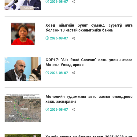
2026-08-07
Ховд аймгийн Буянт суманд сураггүй алга
болсон 10 настай охиныг хайж байна
2026-08-07
COP17: "Silk Road Caravan" олон улсын аялал
Монгол Улсад ирлээ
2026-08-07
Монелийн гудамжны авто замыг өнөөдрөөс
хааж, засварлана
2026-08-07