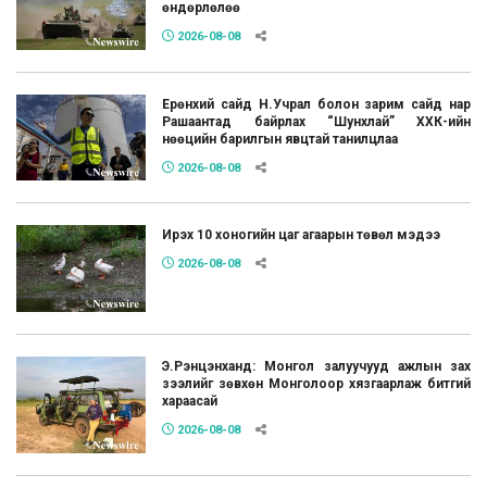
өндөрлөлөө
2026-08-08
Ерөнхий сайд Н.Учрал болон зарим сайд нар
Рашаантад байрлах “Шунхлай” ХХК-ийн
нөөцийн барилгын явцтай танилцлаа
2026-08-08
Ирэх 10 хоногийн цаг агаарын төвөл мэдээ
2026-08-08
Э.Рэнцэнханд: Монгол залуучууд ажлын зах
зээлийг зөвхөн Монголоор хязгаарлаж битгий
хараасай
2026-08-08