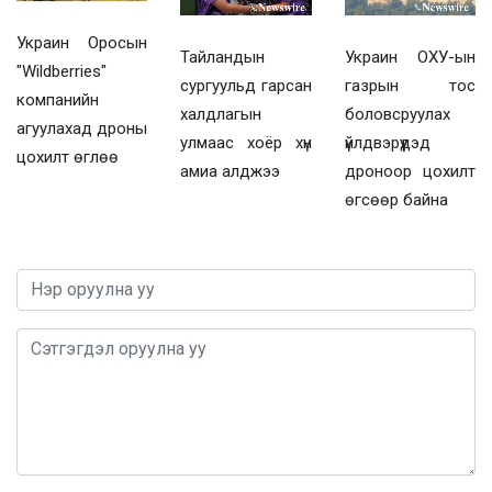
Украин Оросын
Украин ОХУ-ын
Тайландын
"Wildberries"
газрын тос
сургуульд гарсан
компанийн
боловсруулах
халдлагын
агуулахад дроны
үйлдвэрүүдэд
улмаас хоёр хүн
цохилт өглөө
дроноор цохилт
амиа алджээ
өгсөөр байна
0 / 1000