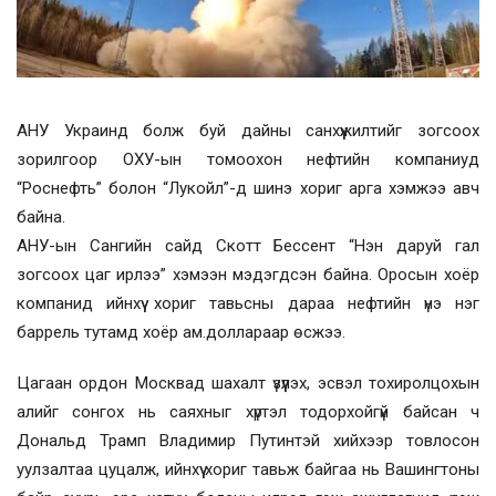
АНУ Украинд болж буй дайны санхүүжилтийг зогсоох
зорилгоор ОХУ-ын томоохон нефтийн компаниуд
“Роснефть” болон “Лукойл”-д шинэ хориг арга хэмжээ авч
байна.
АНУ-ын Сангийн сайд Скотт Бессент “Нэн даруй гал
зогсоох цаг ирлээ” хэмээн мэдэгдсэн байна. Оросын хоёр
компанид ийнхүү хориг тавьсны дараа нефтийн үнэ нэг
баррель тутамд хоёр ам.доллараар өсжээ.
Цагаан ордон Москвад шахалт үзүүлэх, эсвэл тохиролцохын
алийг сонгох нь саяхныг хүртэл тодорхойгүй байсан ч
Дональд Трамп Владимир Путинтэй хийхээр товлосон
уулзалтаа цуцалж, ийнхүү хориг тавьж байгаа нь Вашингтоны