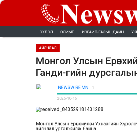
ЭХЛЭЛ
ОЛИМП
ИЗРАИЛ-ГАЗЫН ДАЙН
УК
АЙЛЧЛАЛ
Монгол Улсын Ерөнхий
Ганди-гийн дурсгалын ц
NEWSWIRE.MN
2025-10-16
Монгол Улсын Ерөнхийлөгч Ухнаагийн Хүрэлс
айлчлал үргэлжилж байна.