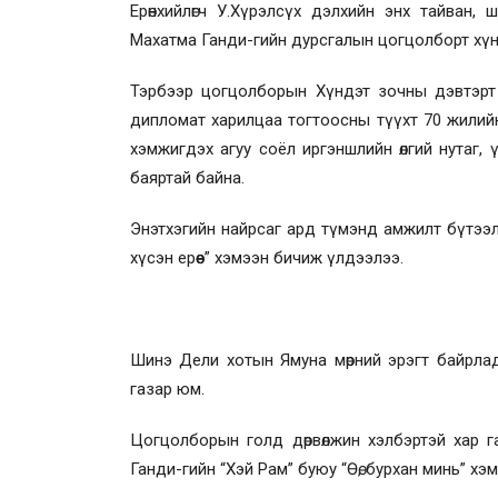
Ерөнхийлөгч У.Хүрэлсүх дэлхийн энх тайван,
Махатма Ганди-гийн дурсгалын цогцолборт хүндэт
Тэрбээр цогцолборын Хүндэт зочны дэвтэрт
дипломат харилцаа тогтоосны түүхт 70 жилийн
хэмжигдэх агуу соёл иргэншлийн өлгий нутаг,
баяртай байна.
Энэтхэгийн найрсаг ард түмэнд амжилт бүтээл,
хүсэн ерөөе” хэмээн бичиж үлдээлээ.
Шинэ Дели хотын Ямуна мөрний эрэгт байрла
газар юм.
Цогцолборын голд дөрвөлжин хэлбэртэй хар г
Ганди-гийн “Хэй Рам” буюу “Өө, бурхан минь” хэ