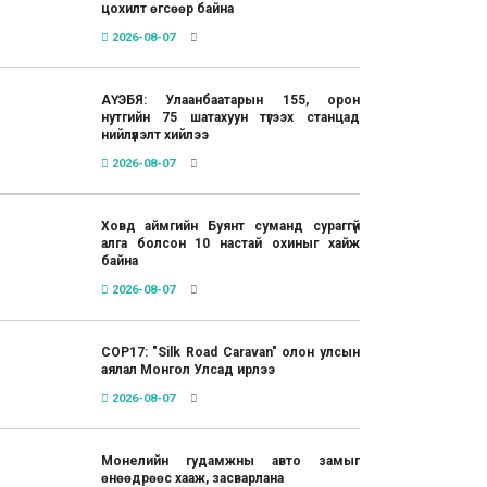
цохилт өгсөөр байна
2026-08-07
АҮЭБЯ: Улаанбаатарын 155, орон
нутгийн 75 шатахуун түгээх станцад
нийлүүлэлт хийлээ
2026-08-07
Ховд аймгийн Буянт суманд сураггүй
алга болсон 10 настай охиныг хайж
байна
2026-08-07
COP17: "Silk Road Caravan" олон улсын
аялал Монгол Улсад ирлээ
2026-08-07
Монелийн гудамжны авто замыг
өнөөдрөөс хааж, засварлана