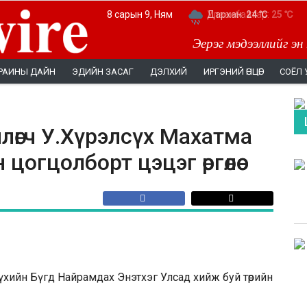
8 сарын 9, Ням
Дархан:
Улаанбаатар:
24 ℃
25 ℃
Эерэг мэдээллийг эн
РАИНЫ ДАЙН
ЭДИЙН ЗАСАГ
ДЭЛХИЙ
ИРГЭНИЙ ӨНЦӨГ
СОЁЛ 
лөгч У.Хүрэлсүх Махатма
огцолборт цэцэг өргөлөө
үхийн Бүгд Найрамдах Энэтхэг Улсад хийж буй төрийн