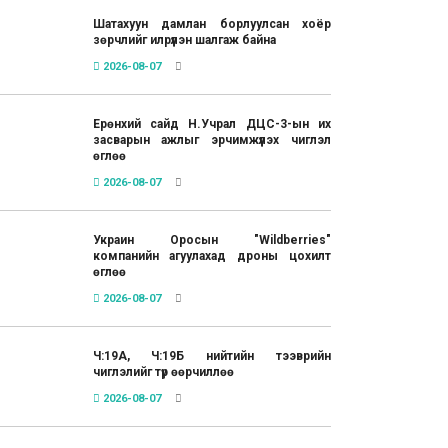
Шатахуун дамлан борлуулсан хоёр
зөрчлийг илрүүлэн шалгаж байна
2026-08-07
Ерөнхий сайд Н.Учрал ДЦС-3-ын их
засварын ажлыг эрчимжүүлэх чиглэл
өглөө
2026-08-07
Украин Оросын "Wildberries"
компанийн агуулахад дроны цохилт
өглөө
2026-08-07
Ч:19А, Ч:19Б нийтийн тээврийн
чиглэлийг түр өөрчиллөө
2026-08-07