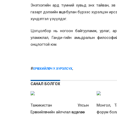
Энэтхэгийн ард түмний хувьд энх тайван, эв
газарт дэлхийн өнцөг булан бүрээс хүрэлцэн ирсэн
хүндэтгэл үзүүлдэг.
Цогцолбор нь ногоон байгууламж, урлаг, ар
уламжлал, Ганди-гийн амьдралын философийг
онцлогтой юм.
#
,
ЕРӨНХИЙЛӨГЧ У.ХҮРЭЛСҮХ
САНАЛ БОЛГОХ
Тажикистан Улсын
Монгол, Т
Ерөнхийлөгчийн айлчлал өндөрлөлөө
форум бол