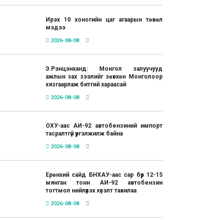
Ирэх 10 хоногийн цаг агаарын төвөл
мэдээ
2026-08-08
Э.Рэнцэнханд: Монгол залуучууд
ажлын зах зээлийг зөвхөн Монголоор
хязгаарлаж битгий хараасай
2026-08-08
ОХУ-аас АИ-92 автобензиний импорт
тасралтгүй үргэлжилж байна
2026-08-08
Ерөнхий сайд БНХАУ-аас сар бүр 12-15
мянган тонн АИ-92 автобензин
тогтмол нийлүүлэх хүсэлт тавилаа
2026-08-08