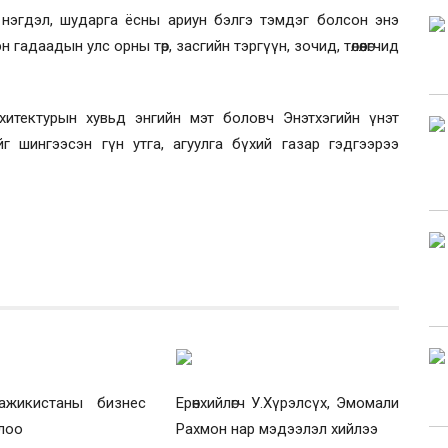
 нэгдэл, шударга ёсны ариун бэлгэ тэмдэг болсон энэ
 гадаадын улс орны төр, засгийн тэргүүн, зочид, төлөөлөгчид
хитектурын хувьд энгийн мэт боловч Энэтхэгийн үнэт
 шингээсэн гүн утга, агуулга бүхий газар гэдгээрээ
ажикистаны бизнес
Ерөнхийлөгч У.Хүрэлсүх, Эмомали
лоо
Рахмон нар мэдээлэл хийлээ