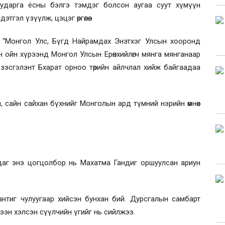
 шударга ёсны бэлгэ тэмдэг болсон аугаа суут хүмүүн
гэл үзүүлж, цэцэг өргөлөө.
 “Монгол Улс, Бүгд Найрамдах Энэтхэг Улсын хооронд
 ойн хүрээнд Монгол Улсын Ерөнхийлөгч мянга мянганаар
 үзэсгэлэнт Бхарат орноо төрийн айлчлал хийж байгаадаа
 сайн сайхан бүхнийг Монголын ард түмний нэрийн өмнөөс
даг энэ цогцолбор нь Махатма Гандиг оршуулсан ариун
антиг чулуугаар хийсэн бунхан бий. Дурсгалын самбарт
мээн хэлсэн сүүлчийн үгийг нь сийлжээ.