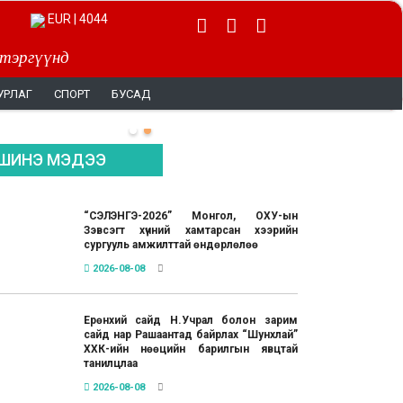
EUR | 4044
 тэргүүнд
УРЛАГ
СПОРТ
БУСАД
ШИНЭ МЭДЭЭ
“СЭЛЭНГЭ-2026” Монгол, ОХУ-ын
Зэвсэгт хүчний хамтарсан хээрийн
сургууль амжилттай өндөрлөлөө
2026-08-08
Ерөнхий сайд Н.Учрал болон зарим
сайд нар Рашаантад байрлах “Шунхлай”
ХХК-ийн нөөцийн барилгын явцтай
танилцлаа
2026-08-08