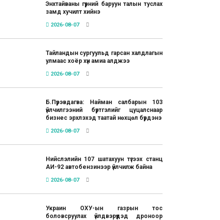
Энхтайваны гүүрний баруун талын туслах
замд хучилт хийнэ
2026-08-07
Тайландын сургуульд гарсан халдлагын
улмаас хоёр хүн амиа алджээ
2026-08-07
Б.Пүрэвдагва: Найман салбарын 103
үйлчилгээний бүртгэлийг цуцалснаар
бизнес эрхлэхэд таатай нөхцөл бүрдэнэ
2026-08-07
Нийслэлийн 107 шатахуун түгээх станц
АИ-92 автобензинээр үйлчилж байна
2026-08-07
Украин ОХУ-ын газрын тос
боловсруулах үйлдвэрүүдэд дроноор