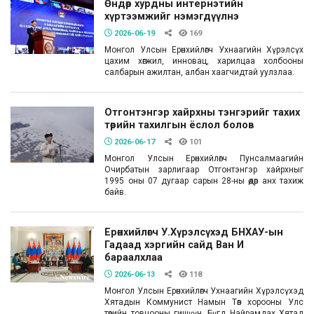
Өндөр хурдны интернэтийн
хүртээмжийг нэмэгдүүлнэ
2026-06-19
169
Монгол Улсын Ерөнхийлөгч Ухнаагийн Хүрэлсүх
цахим хөгжил, инновац, харилцаа холбооны
салбарын ажилтан, албан хаагчидтай уулзлаа.
Отгонтэнгэр хайрхны тэнгэрийг тахих
төрийн тахилгын ёслол болов
2026-06-17
101
Монгол Улсын Ерөнхийлөгч Пунсалмаагийн
Очирбатын зарлигаар Отгонтэнгэр хайрхныг
1995 оны 07 дугаар сарын 28-ны өдөр анх тахиж
байв.
Ерөнхийлөгч У.Хүрэлсүхэд БНХАУ-ын
Гадаад хэргийн сайд Ван И
бараалхлаа
2026-06-13
118
Монгол Улсын Ерөнхийлөгч Ухнаагийн Хүрэлсүхэд
Хятадын Коммунист Намын Төв хорооны Улс
төрийн товчооны гишүүн, Бүгд Найрамдах Хятад