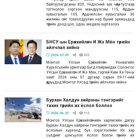
байгуулагдсаны 820, Үндэсний эрх чөлөө, тусгаар
тогтнолоо сэргээн мандуулсны 115, Ардын
хувьсгалын 105, Ардчилсан хувьсгалын 36
жилийн ойг тохиолдуулан нэр бүхий эрхмүүдэд
төрийн дээд цол, одон, медаль хүртээлээ.
БНСУ-ын Ерөнхийлөгч И Жэ Мён төрийн
айлчлал хийнэ
2026-07-03
333
Монгол Улсын Ерөнхийлөгч Ухнаагийн
Хүрэлсүхийн урилгаар Бүгд Найрамдах Солонгос
Улсын Ерөнхийлөгч И Жэ Мён, гэргий Ким Хе Гён-ы
хамт 2026 оны 07 дугаар сарын 09-11-ний
өдрүүдэд Монгол Улсад төрийн айлчлал хийнэ.
Бурхан Халдун хайрхны тэнгэрийг
тахих төрийн их ёслол боллоо
2026-06-23
112
Монгол Улсын Ерөнхийлөгчийн зарлигийн дагуу
Бурхан Халдун хайрхны тэнгэрийг тахих төрийн их
ёслолын хүрээнд бүх зэрэглэлийн Их хар
сүлдийг цэнгүүлэх ёслол болон төрийн их