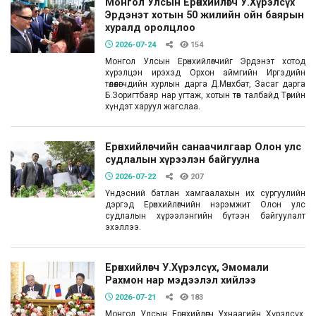
Монгол Улсын Ерөнхийлөгч У.Хүрэлсүх
Эрдэнэт хотын 50 жилийн ойн баярын
хуралд оролцлоо
2026-07-24
154
Монгол Улсын Ерөнхийлөгчийг Эрдэнэт хотод
хүрэлцэн ирэхэд Орхон аймгийн Иргэдийн
төлөөлөгчдийн хурлын дарга Д.Мөнхбат, Засаг дарга
Б.Зоригтбаяр нар угтаж, хотын төв талбайд Төрийн
хүндэт харуул жагслаа.
Ерөнхийлөгчийн санаачилгаар Олон улс
судлалын хүрээлэн байгуулна
2026-07-22
207
Үндэсний батлан хамгаалахын их сургуулийн
дэргэд Ерөнхийлөгчийн нэрэмжит Олон улс
судлалын хүрээлэнгийн бүтээн байгуулалт
эхэллээ.
Ерөнхийлөгч У.Хүрэлсүх, Эмомали
Рахмон нар мэдээлэл хийлээ
2026-07-21
183
Монгол Улсын Ерөнхийлөгч Ухнаагийн Хүрэлсүх,