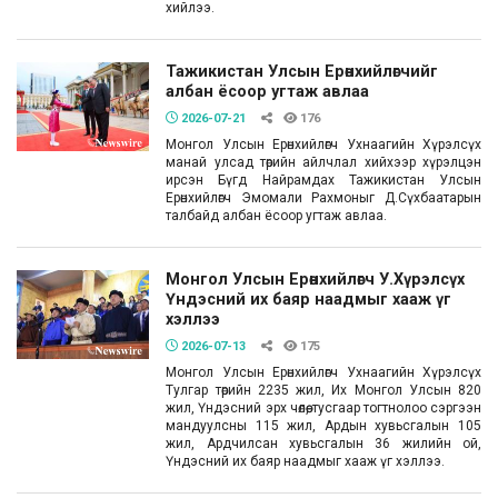
хийлээ.
Тажикистан Улсын Ерөнхийлөгчийг
албан ёсоор угтаж авлаа
2026-07-21
176
Монгол Улсын Ерөнхийлөгч Ухнаагийн Хүрэлсүх
манай улсад төрийн айлчлал хийхээр хүрэлцэн
ирсэн Бүгд Найрамдах Тажикистан Улсын
Ерөнхийлөгч Эмомали Рахмоныг Д.Сүхбаатарын
талбайд албан ёсоор угтаж авлаа.
Монгол Улсын Ерөнхийлөгч У.Хүрэлсүх
Үндэсний их баяр наадмыг хааж үг
хэллээ
2026-07-13
175
Монгол Улсын Ерөнхийлөгч Ухнаагийн Хүрэлсүх
Тулгар төрийн 2235 жил, Их Монгол Улсын 820
жил, Үндэсний эрх чөлөө, тусгаар тогтнолоо сэргээн
мандуулсны 115 жил, Ардын хувьсгалын 105
жил, Ардчилсан хувьсгалын 36 жилийн ой,
Үндэсний их баяр наадмыг хааж үг хэллээ.