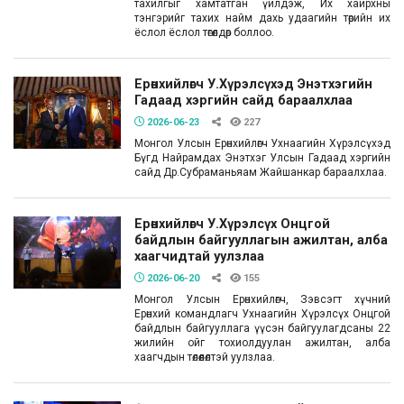
тахилгыг хамтатган үйлдэж, Их хайрхны
тэнгэрийг тахих найм дахь удаагийн төрийн их
ёслол ёслол төгөлдөр боллоо.
Ерөнхийлөгч У.Хүрэлсүхэд Энэтхэгийн
Гадаад хэргийн сайд бараалхлаа
2026-06-23
227
Монгол Улсын Ерөнхийлөгч Ухнаагийн Хүрэлсүхэд
Бүгд Найрамдах Энэтхэг Улсын Гадаад хэргийн
сайд Др.Субраманьяам Жайшанкар бараалхлаа.
Ерөнхийлөгч У.Хүрэлсүх Онцгой
байдлын байгууллагын ажилтан, алба
хаагчидтай уулзлаа
2026-06-20
155
Монгол Улсын Ерөнхийлөгч, Зэвсэгт хүчний
Ерөнхий командлагч Ухнаагийн Хүрэлсүх Онцгой
байдлын байгууллага үүсэн байгуулагдсаны 22
жилийн ойг тохиолдуулан ажилтан, алба
хаагчдын төлөөлөлтэй уулзлаа.