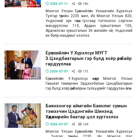
2026-07-11
186
Монгол Улсын Ерөнхийлөгч Ухнаагийн Хүрэлсүх
Тулгар төрийн 2235 жил, Их Монгол Улсын 820,
Үндэсний эрх чөлөө, тусгаар тогтнолоо сэргээн
мандуулсны 115, Ардын хувьсгалын 105,
Ардчилсан хувьсгалын 36 жилийн ой, Үндэсний
их баяр наадмыг нээлээ.
Ерөнхийлөгч У.Хүрэлсүх МУГТ
Э.Цэндбаатарын гэр бүлд хоёр өрөө байр
гардууллаа
2026-07-07
173
Ерөнхийлөгч У.Хүрэлсүх өнөөдөр Монгол Улсын
Гавьяат тамирчин Эрдэнэбатын Цэндбаатарын
гэр бүлд хоёр өрөө байрны түлхүүрийг гардуулан өглөө.
Баянхонгор аймгийн Баянлиг сумын
тэмээчин Цэдэнгийн Шинэнд
Хөдөлмөрийн баатар цол хүртээлээ
2026-07-07
168
Монгол Улсын Ерөнхийлөгч Ухнаагийн Хүрэлсүх
Тулгар төрийн 2235, Их Монгол Улс