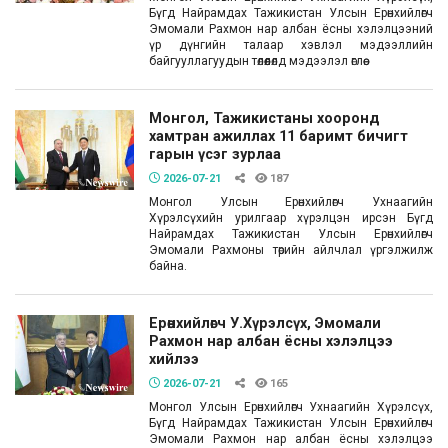
Бүгд Найрамдах Тажикистан Улсын Ерөнхийлөгч
Эмомали Рахмон нар албан ёсны хэлэлцээний
үр дүнгийн талаар хэвлэл мэдээллийн
байгууллагуудын төлөөлөлд мэдээлэл өглөө.
Монгол, Тажикистаны хооронд
хамтран ажиллах 11 баримт бичигт
гарын үсэг зурлаа
2026-07-21
187
Монгол Улсын Ерөнхийлөгч Ухнаагийн
Хүрэлсүхийн урилгаар хүрэлцэн ирсэн Бүгд
Найрамдах Тажикистан Улсын Ерөнхийлөгч
Эмомали Рахмоны төрийн айлчлал үргэлжилж
байна.
Ерөнхийлөгч У.Хүрэлсүх, Эмомали
Рахмон нар албан ёсны хэлэлцээ
хийлээ
2026-07-21
165
Монгол Улсын Ерөнхийлөгч Ухнаагийн Хүрэлсүх,
Бүгд Найрамдах Тажикистан Улсын Ерөнхийлөгч
Эмомали Рахмон нар албан ёсны хэлэлцээ