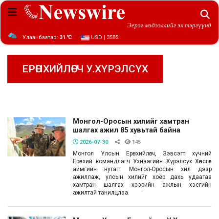
Эерэг мэдээллийг эн тэргүүнд
Улаанбаатар:
31 ℃
USD | 3585
ЕРӨНХИЙЛӨГЧ У.ХҮРЭЛСҮХ
Монгол-Оросын хилийг хамтран
шалгах ажил 85 хувьтай байна
2026-07-30
145
Монгол Улсын Ерөнхийлөгч, Зэвсэгт хүчний
Ерөнхий командлагч Ухнаагийн Хүрэлсүх Хөвсгөл
аймгийн нутагт Монгол-Оросын хил дээр
ажиллаж, улсын хилийг хоёр дахь удаагаа
хамтран шалгах хээрийн ажлын хэсгийн
ажилтай танилцлаа.