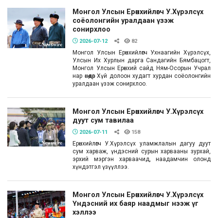
Монгол Улсын Ерөнхийлөгч У.Хүрэлсүх
соёолонгийн уралдаан үзэж
сонирхлоо
2026-07-12
82
Монгол Улсын Ерөнхийлөгч Ухнаагийн Хүрэлсүх,
Улсын Их Хурлын дарга Сандагийн Бямбацогт,
Монгол Улсын Ерөнхий сайд Ням-Осорын Учрал
нар өнөөдөр Хүй долоон худагт хурдан соёолонгийн
уралдаан үзэж сонирхлоо.
Монгол Улсын Ерөнхийлөгч У.Хүрэлсүх
дуут сум тавилаа
2026-07-11
158
Ерөнхийлөгч У.Хүрэлсүх уламжлалын дагуу дуут
сум харваж, үндэсний сурын харвааны зурхай,
эрхий мэргэн харваачид, наадамчин олонд
хүндэтгэл үзүүллээ.
Монгол Улсын Ерөнхийлөгч У.Хүрэлсүх
Үндэсний их баяр наадмыг нээж үг
хэллээ