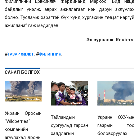
Филиппиний Ерөнхийлөгч Фердинанд Маркос “Бид нөхцөл
байдлыг үнэлж, аврах ажиллагааг нэн даруй эхлүүлэх
болно. Тусламж хэрэгтэй бүх хүнд хүргэхийн төлөө цаг наргүй
ажиллана” гэж мэдэгдэв.
Эх сурвалж: Reuters
#
, #
,
ГАЗАР ХӨДЛӨЛТ
ФИЛИППИН
САНАЛ БОЛГОХ
Украин Оросын
Украин ОХУ-ын
Тайландын
"Wildberries"
газрын тос
сургуульд гарсан
компанийн
боловсруулах
халдлагын
агуулахад дроны