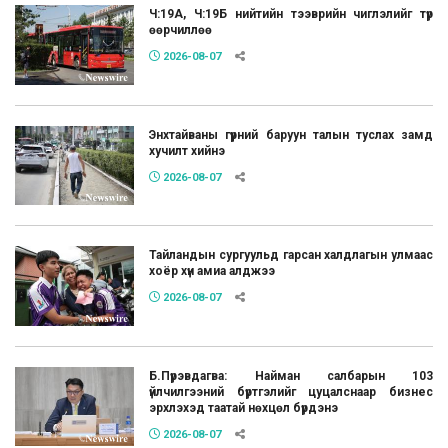
Ч:19А, Ч:19Б нийтийн тээврийн чиглэлийг түр
өөрчиллөө
2026-08-07
Энхтайваны гүүрний баруун талын туслах замд
хучилт хийнэ
2026-08-07
Тайландын сургуульд гарсан халдлагын улмаас
хоёр хүн амиа алджээ
2026-08-07
Б.Пүрэвдагва: Найман салбарын 103
үйлчилгээний бүртгэлийг цуцалснаар бизнес
эрхлэхэд таатай нөхцөл бүрдэнэ
2026-08-07