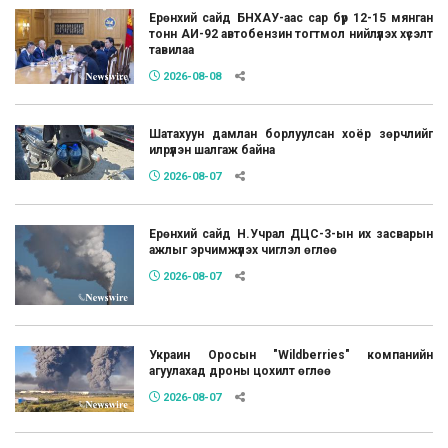
Ерөнхий сайд БНХАУ-аас сар бүр 12-15 мянган
тонн АИ-92 автобензин тогтмол нийлүүлэх хүсэлт
тавилаа
2026-08-08
Шатахуун дамлан борлуулсан хоёр зөрчлийг
илрүүлэн шалгаж байна
2026-08-07
Ерөнхий сайд Н.Учрал ДЦС-3-ын их засварын
ажлыг эрчимжүүлэх чиглэл өглөө
2026-08-07
Украин Оросын "Wildberries" компанийн
агуулахад дроны цохилт өглөө
2026-08-07