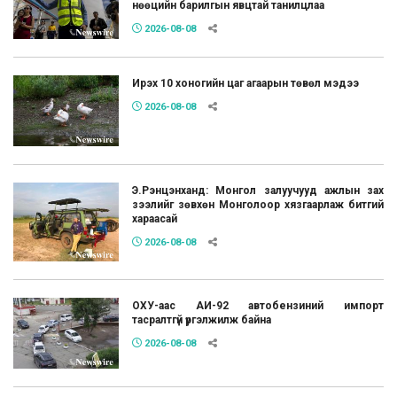
нөөцийн барилгын явцтай танилцлаа
2026-08-08
Ирэх 10 хоногийн цаг агаарын төвөл мэдээ
2026-08-08
Э.Рэнцэнханд: Монгол залуучууд ажлын зах
зээлийг зөвхөн Монголоор хязгаарлаж битгий
хараасай
2026-08-08
ОХУ-аас АИ-92 автобензиний импорт
тасралтгүй үргэлжилж байна
2026-08-08