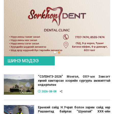
ШИНЭ МЭДЭЭ
“СЭЛЭНГЭ-2026” Монгол, ОХУ-ын Зэвсэгт
хүчний хамтарсан хээрийн сургууль амжилттай
өндөрлөлөө
2026-08-08
Ерөнхий сайд Н.Учрал болон зарим сайд нар
Рашаантад байрлах “Шунхлай” ХХК-ийн