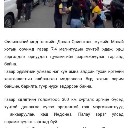
Филиппиний өмнөд хэсгийн Давао Ориенталь мужийн Манай
хотын орчимд газар 7.4 магнитудын хүчтэй хөдөлж, хөрш
зэргэлдээ орнуудап цунамигийн сэрэмжлүүлэг гаргаад
байна.
Газар хөдлөлтийн улмаас нэг хүн амиа алдсан тухай иргэний
хамгаалалтын албаныхан мэдээлсэн бөгөөд хотын зарим
байшин, барилга, гүүр нурж эвдэрсэн байна.
Газар хөдлөлтийн голомтоос 300 км хүртэлх эргийн бүсэд
хүчтэй давалгаа үүсэх эрсдэлтэй гэж мэргэжилтнүүд
анхааруулан, хөрш Индонез, Палау зэрэг улсад
сэрэмжлүүлэг гаргаад буй.