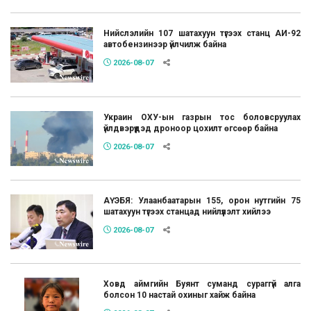
Нийслэлийн 107 шатахуун түгээх станц АИ-92
автобензинээр үйлчилж байна
2026-08-07
Украин ОХУ-ын газрын тос боловсруулах
үйлдвэрүүдэд дроноор цохилт өгсөөр байна
2026-08-07
АҮЭБЯ: Улаанбаатарын 155, орон нутгийн 75
шатахуун түгээх станцад нийлүүлэлт хийлээ
2026-08-07
Ховд аймгийн Буянт суманд сураггүй алга
болсон 10 настай охиныг хайж байна