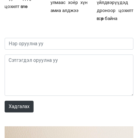
үйлдвэрүүдэд
улмаас хоёр хүн
цохилт өглөө
дроноор цохилт
амиа алджээ
өгсөөр байна
0 / 1000
Хадгалах