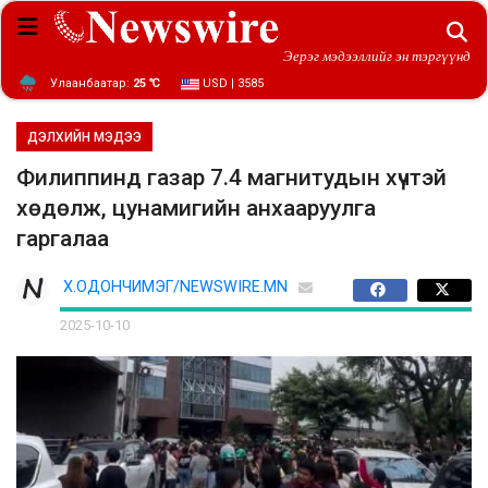
Эерэг мэдээллийг эн тэргүүнд
Улаанбаатар:
25 ℃
USD | 3585
ДЭЛХИЙН МЭДЭЭ
Филиппинд газар 7.4 магнитудын хүчтэй
хөдөлж, цунамигийн анхааруулга
гаргалаа
Х.ОДОНЧИМЭГ/NEWSWIRE.MN
2025-10-10