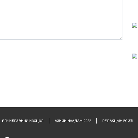
0 / 1000
ҮЙЛЧИЛГЭЭНИЙ НӨХЦӨЛ
АЗИЙН НААДАМ-2022
РЕДАКЦЫН ЁС ЗҮЙ