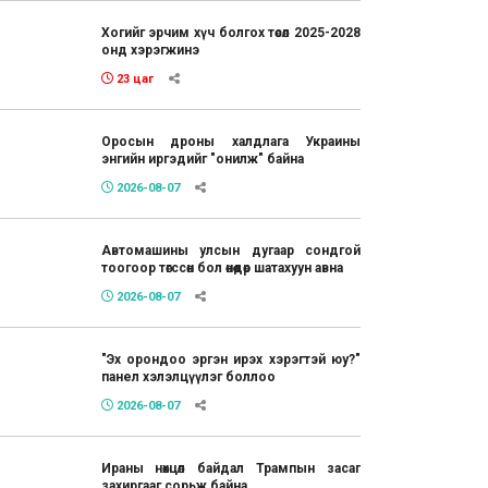
Хогийг эрчим хүч болгох төсөл 2025-2028
онд хэрэгжинэ
23 цаг
Оросын дроны халдлага Украины
энгийн иргэдийг "онилж" байна
2026-08-07
Автомашины улсын дугаар сондгой
тоогоор төгссөн бол өнөөдөр шатахуун авна
2026-08-07
"Эх орондоо эргэн ирэх хэрэгтэй юу?"
панел хэлэлцүүлэг боллоо
2026-08-07
Ираны нөхцөл байдал Трампын засаг
захиргааг сорьж байна