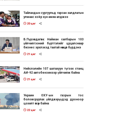
Тайландын сургуульд гарсан халдлагын
улмаас хоёр хүн амиа алджээ
20 цаг
Б.Пүрэвдагва: Найман салбарын 103
үйлчилгээний бүртгэлийг цуцалснаар
бизнес эрхлэхэд таатай нөхцөл бүрдэнэ
21 цаг
Нийслэлийн 107 шатахуун түгээх станц
АИ-92 автобензинээр үйлчилж байна
21 цаг
Украин ОХУ-ын газрын тос
боловсруулах үйлдвэрүүдэд дроноор
цохилт өгсөөр байна
22 цаг