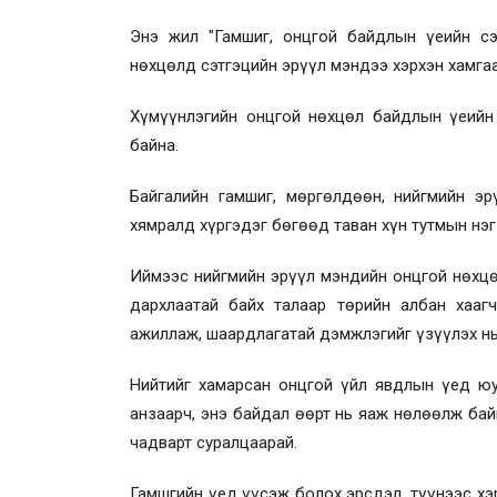
Энэ жил "Гамшиг, онцгой байдлын үеийн сэ
нөхцөлд сэтгэцийн эрүүл мэндээ хэрхэн хамгаа
Хүмүүнлэгийн онцгой нөхцөл байдлын үеийн
байна.
Байгалийн гамшиг, мөргөлдөөн, нийгмийн э
хямралд хүргэдэг бөгөөд таван хүн тутмын нэг
Иймээс нийгмийн эрүүл мэндийн онцгой нөхцөл
дархлаатай байх талаар төрийн албан хааг
ажиллаж, шаардлагатай дэмжлэгийг үзүүлэх нь
Нийтийг хамарсан онцгой үйл явдлын үед юу
анзаарч, энэ байдал өөрт нь яаж нөлөөлж бай
чадварт суралцаарай.
Гамшгийн үед үүсэж болох эрсдэл, түүнээс хэ