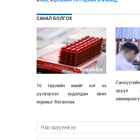
#
, #
,
ЭМЯ
ДЭЛХИЙН СЭТГЭЦИЙН ЭРҮҮЛ МЭНД
САНАЛ БОЛГОХ
Санхүүгий
16 төрлийн эмийг нэг эх
эрүүл 
үүсвэрээс худалдан авах
хамаарахг
журмыг баталлаа