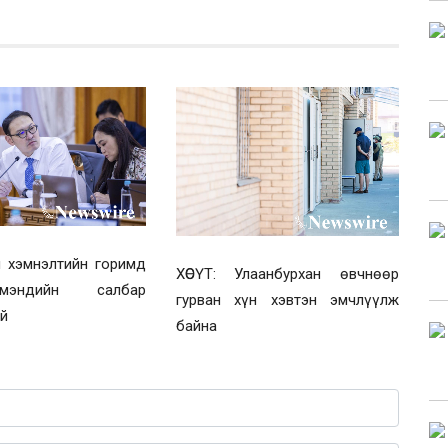
н хэмнэлтийн горимд
ХӨСҮТ: Улаанбурхан өвчнөөр
мэндийн салбар
гурван хүн хэвтэн эмчлүүлж
үй
байна