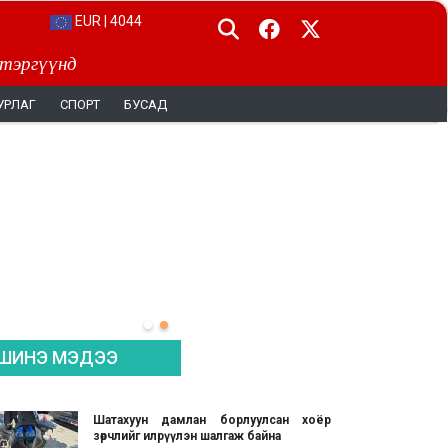
EUR | 4044
 тэргүүнд
УРЛАГ
СПОРТ
БУСАД
ШИНЭ МЭДЭЭ
Шатахуун дамлан борлуулсан хоёр
зөрчлийг илрүүлэн шалгаж байна