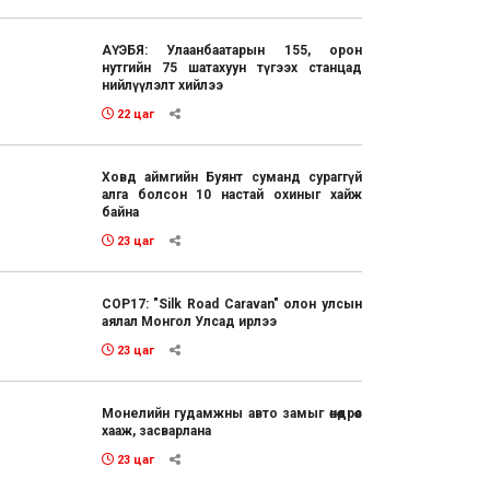
АҮЭБЯ: Улаанбаатарын 155, орон
нутгийн 75 шатахуун түгээх станцад
нийлүүлэлт хийлээ
22 цаг
Ховд аймгийн Буянт суманд сураггүй
алга болсон 10 настай охиныг хайж
байна
23 цаг
COP17: "Silk Road Caravan" олон улсын
аялал Монгол Улсад ирлээ
23 цаг
Монелийн гудамжны авто замыг өнөөдрөөс
хааж, засварлана
23 цаг