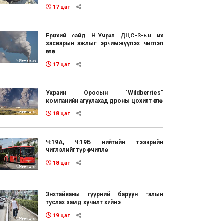
17 цаг
Ерөнхий сайд Н.Учрал ДЦС-3-ын их
засварын ажлыг эрчимжүүлэх чиглэл
өглөө
17 цаг
Украин Оросын "Wildberries"
компанийн агуулахад дроны цохилт өглөө
18 цаг
Ч:19А, Ч:19Б нийтийн тээврийн
чиглэлийг түр өөрчиллөө
18 цаг
Энхтайваны гүүрний баруун талын
туслах замд хучилт хийнэ
19 цаг