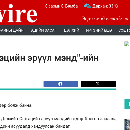
8 сарын 8, Бямба
Дархан:
33 ℃
Эерэг мэдээллийг эн
РАИНЫ ДАЙН
ЭДИЙН ЗАСАГ
ДЭЛХИЙ
ИРГЭНИЙ ӨНЦӨГ
СОЁЛ 
гэцийн эрүүл мэнд"-ийн
дөр болж байна.
 Дэлхийн Сэтгэцийн эрүүл мэндийн өдөр болгон зарлаж,
ндийн асуудалд хандуулсан байдаг.