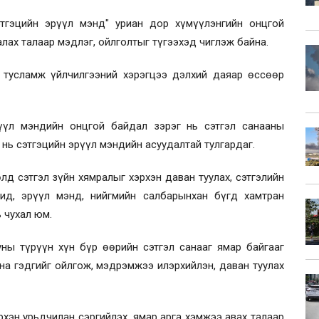
тгэцийн эрүүл мэнд" уриан дор хүмүүлэнгийн онцгой
лах талаар мэдлэг, ойлголтыг түгээхэд чиглэж байна.
 тусламж үйлчилгээний хэрэгцээ дэлхий даяар өссөөр
рүүл мэндийн онцгой байдал зэрэг нь сэтгэл санааны
 нь сэтгэцийн эрүүл мэндийн асуудалтай тулгардаг.
д сэтгэл зүйн хямралыг хэрхэн даван туулах, сэтгэлийн
чид, эрүүл мэнд, нийгмийн салбарынхан бүгд хамтран
 чухал юм.
ны түрүүн хүн бүр өөрийн сэтгэл санааг ямар байгааг
на гэдгийг ойлгож, мэдрэмжээ илэрхийлэн, даван туулах
рхэн урьдчилан сэргийлэх, ямар арга хэмжээ авах талаар