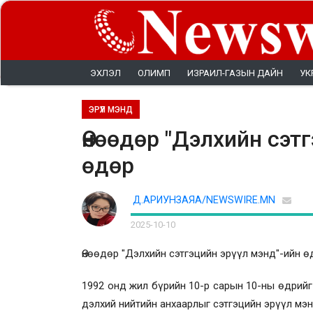
ЭХЛЭЛ
ОЛИМП
ИЗРАИЛ-ГАЗЫН ДАЙН
УК
ЭРҮҮЛ МЭНД
Өнөөдөр "Дэлхийн сэт
өдөр
Д.АРИУНЗАЯА/NEWSWIRE.MN
2025-10-10
Өнөөдөр "Дэлхийн сэтгэцийн эрүүл мэнд"-ийн ө
1992 онд жил бүрийн 10-р сарын 10-ны өдрийг
дэлхий нийтийн анхаарлыг сэтгэцийн эрүүл мэ