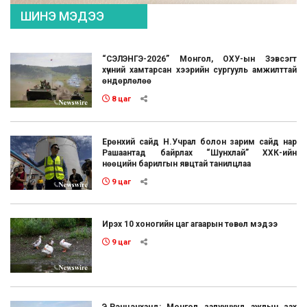
ШИНЭ МЭДЭЭ
“СЭЛЭНГЭ-2026” Монгол, ОХУ-ын Зэвсэгт
хүчний хамтарсан хээрийн сургууль амжилттай
өндөрлөлөө
8 цаг
Ерөнхий сайд Н.Учрал болон зарим сайд нар
Рашаантад байрлах “Шунхлай” ХХК-ийн
нөөцийн барилгын явцтай танилцлаа
9 цаг
Ирэх 10 хоногийн цаг агаарын төвөл мэдээ
9 цаг
Э.Рэнцэнханд: Монгол залуучууд ажлын зах