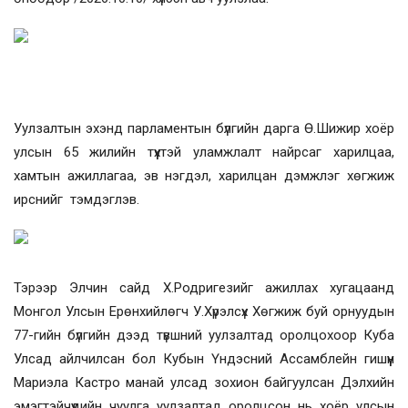
Уулзалтын эхэнд парламентын бүлгийн дарга Ө.Шижир хоёр
улсын 65 жилийн түүхтэй уламжлалт найрсаг харилцаа,
хамтын ажиллагаа, эв нэгдэл, харилцан дэмжлэг хөгжиж
ирснийг тэмдэглэв.
Тэрээр Элчин сайд Х.Родригезийг ажиллах хугацаанд
Монгол Улсын Ерөнхийлөгч У.Хүрэлсүх Хөгжиж буй орнуудын
77-гийн бүлгийн дээд түвшний уулзалтад оролцохоор Куба
Улсад айлчилсан бол Кубын Үндэсний Ассамблейн гишүүн
Мариэла Кастро манай улсад зохион байгуулсан Дэлхийн
эмэгтэйчүүдийн чуулга уулзалтад оролцсон нь хоёр улсын