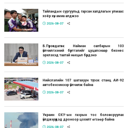
Тайландын сургуульд гарсан халдлагын улмаас
хоёр хүн амиа алджээ
2026-08-07
Б.Пүрэвдагва: Найман салбарын 103
үйлчилгээний бүртгэлийг цуцалснаар бизнес
эрхлэхэд таатай нөхцөл бүрдэнэ
2026-08-07
Нийслэлийн 107 шатахуун түгээх станц АИ-92
автобензинээр үйлчилж байна
2026-08-07
Украин ОХУ-ын газрын тос боловсруулах
үйлдвэрүүдэд дроноор цохилт өгсөөр байна
2026-08-07