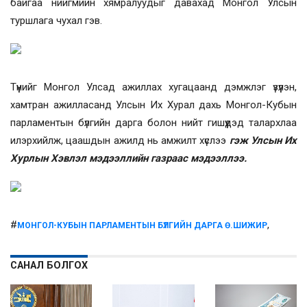
байгаа нийгмийн хямралуудыг давахад Монгол Улсын
туршлага чухал гэв.
Түүнийг Монгол Улсад ажиллах хугацаанд дэмжлэг үзүүлэн,
хамтран ажилласанд Улсын Их Хурал дахь Монгол-Кубын
парламентын бүлгийн дарга болон нийт гишүүдэд талархлаа
илэрхийлж, цаашдын ажилд нь амжилт хүслээ
гэж Улсын Их
Хурлын Хэвлэл мэдээллийн газраас мэдээллээ.
#
,
МОНГОЛ-КУБЫН ПАРЛАМЕНТЫН БҮЛГИЙН ДАРГА Ө.ШИЖИР
САНАЛ БОЛГОХ