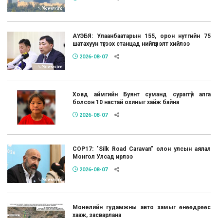
АҮЭБЯ: Улаанбаатарын 155, орон нутгийн 75
шатахуун түгээх станцад нийлүүлэлт хийлээ
2026-08-07
Ховд аймгийн Буянт суманд сураггүй алга
болсон 10 настай охиныг хайж байна
2026-08-07
COP17: "Silk Road Caravan" олон улсын аялал
Монгол Улсад ирлээ
2026-08-07
Монелийн гудамжны авто замыг өнөөдрөөс
хааж, засварлана