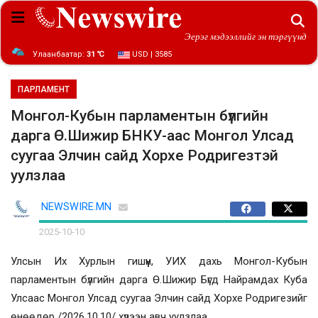
Эерэг мэдээллийг эн тэргүүнд
Улаанбаатар:
31 ℃
USD | 3585
ПАРЛАМЕНТ
Монгол-Кубын парламентын бүлгийн
дарга Ө.Шижир БНКУ-аас Монгол Улсад
суугаа Элчин сайд Хорхе Родригезтэй
уулзлаа
NEWSWIRE.MN
2025-10-10
Улсын Их Хурлын гишүүн, УИХ дахь Монгол-Кубын
парламентын бүлгийн дарга Ө.Шижир Бүгд Найрамдах Куба
Улсаас Монгол Улсад суугаа Элчин сайд Хорхе Родригезийг
өнөөдөр /2026.10.10/ хүлээн авч уулзлаа.