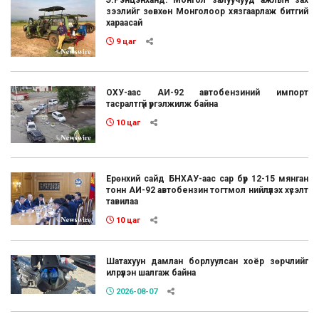
зээлийг зөвхөн Монголоор хязгаарлаж битгий
хараасай
9 цаг
ОХУ-аас АИ-92 автобензиний импорт
тасралтгүй үргэлжилж байна
10 цаг
Ерөнхий сайд БНХАУ-аас сар бүр 12-15 мянган
тонн АИ-92 автобензин тогтмол нийлүүлэх хүсэлт
тавилаа
10 цаг
Шатахуун дамлан борлуулсан хоёр зөрчлийг
илрүүлэн шалгаж байна
2026-08-07