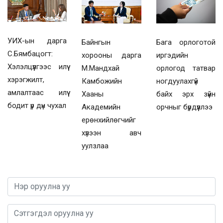
УИХ-ын дарга
Байнгын
Бага орлоготой
С.Бямбацогт:
хорооны дарга
иргэдийн
Хэлэлцүүлгээс илүү
М.Мандхай
орлогод татвар
хэрэгжилт,
Камбожийн
ногдуулахгүй
амлалтаас илүү
Хааны
байх эрх зүйн
бодит үр дүн чухал
Академийн
орчныг бүрдүүллээ
ерөнхийлөгчийг
хүлээн авч
уулзлаа