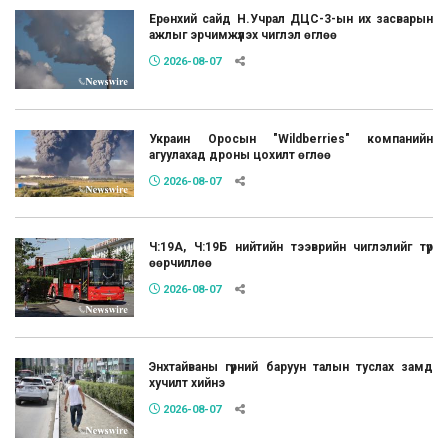
Ерөнхий сайд Н.Учрал ДЦС-3-ын их засварын
ажлыг эрчимжүүлэх чиглэл өглөө
2026-08-07
Украин Оросын "Wildberries" компанийн
агуулахад дроны цохилт өглөө
2026-08-07
Ч:19А, Ч:19Б нийтийн тээврийн чиглэлийг түр
өөрчиллөө
2026-08-07
Энхтайваны гүүрний баруун талын туслах замд
хучилт хийнэ
2026-08-07