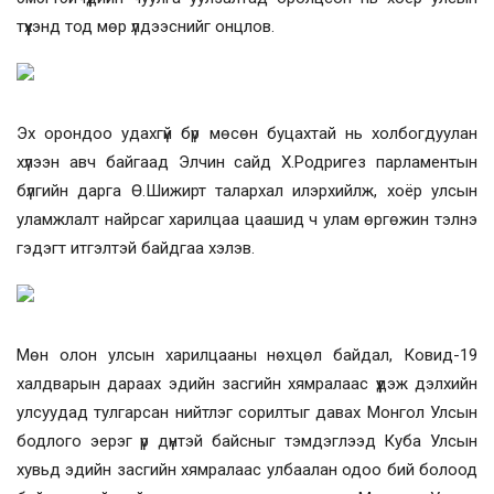
түүхэнд тод мөр үлдээснийг онцлов.
Эх орондоо удахгүй бүр мөсөн буцахтай нь холбогдуулан
хүлээн авч байгаад Элчин сайд Х.Родригез парламентын
бүлгийн дарга Ө.Шижирт талархал илэрхийлж, хоёр улсын
уламжлалт найрсаг харилцаа цаашид ч улам өргөжин тэлнэ
гэдэгт итгэлтэй байдгаа хэлэв.
Мөн олон улсын харилцааны нөхцөл байдал, Ковид-19
халдварын дараах эдийн засгийн хямралаас үүдэж дэлхийн
улсуудад тулгарсан нийтлэг сорилтыг давах Монгол Улсын
бодлого эерэг үр дүнтэй байсныг тэмдэглээд Куба Улсын
хувьд эдийн засгийн хямралаас улбаалан одоо бий болоод