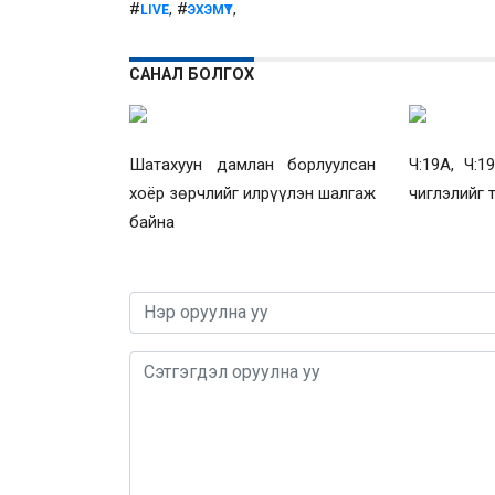
#
, #
,
LIVE
ЭХЭМҮТ
САНАЛ БОЛГОХ
Шатахуун дамлан борлуулсан
Ч:19А, Ч:1
хоёр зөрчлийг илрүүлэн шалгаж
чиглэлийг 
байна