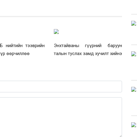
9Б нийтийн тээврийн
Энхтайваны гүүрний баруун
түр өөрчиллөө
талын туслах замд хучилт хийнэ
0 / 1000