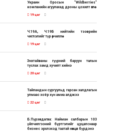
Украин Оросын "Wildberries"
компанийн агуулахад дроны цохилт өглөө
19 цаг
Ч:19А, Ч:19Б нийтийн тээврийн
чиглэлийг түр өөрчиллөө
19 цаг
Энхтайваны гүүрний баруун талын
туслах замд хучилт хийнэ
20 цаг
Тайландын сургуульд гарсан халдлагын
улмаас хоёр хүн амиа алджээ
22 цаг
Б.Пүрэвдагва: Найман салбарын 103
үйлчилгээний бүртгэлийг цуцалснаар
бизнес эрхлэхэд таатай нөхцөл бүрдэнэ