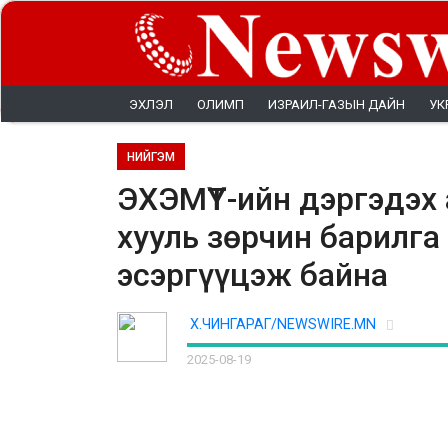
ЭХЛЭЛ
ОЛИМП
ИЗРАИЛ-ГАЗЫН ДАЙН
УК
НИЙГЭМ
ЭХЭМҮТ-ийн дэргэдэх
хууль зөрчин барилга
эсэргүүцэж байна
Х.ЧИНГАРАГ/NEWSWIRE.MN
2025-08-19