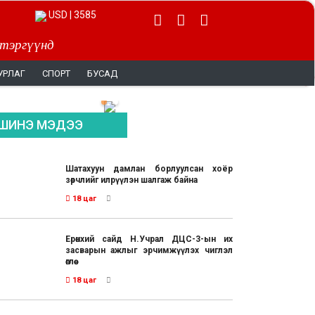
EUR | 4044
 тэргүүнд
УРЛАГ
СПОРТ
БУСАД
ШИНЭ МЭДЭЭ
Шатахуун дамлан борлуулсан хоёр
зөрчлийг илрүүлэн шалгаж байна
18 цаг
Ерөнхий сайд Н.Учрал ДЦС-3-ын их
засварын ажлыг эрчимжүүлэх чиглэл
өглөө
18 цаг