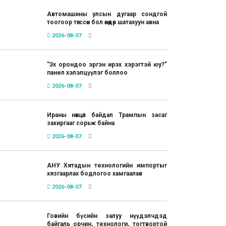
Автомашины улсын дугаар сондгой
тоогоор төгссөн бол өнөөдөр шатахуун авна
2026-08-07
"Эх орондоо эргэн ирэх хэрэгтэй юу?"
панел хэлэлцүүлэг боллоо
2026-08-07
Ираны нөхцөл байдал Трампын засаг
захиргааг сорьж байна
2026-08-07
АНУ Хятадын технологийн импортыг
хязгаарлах бодлогоо хамгаалав
2026-08-07
Говийн бүсийн залуу нүүдэлчдэд
байгаль орчин, технологи, тогтвортой