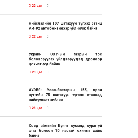
22 цаг
Нийслэлийн 107 шатахуун түгээх станц
АИ-92 автобензинээр үйлчилж байна
22 цаг
Украин ОХУ-ын газрын тос
боловсруулах үйлдвэрүүдэд дроноор
цохилт өгсөөр байна
23 цаг
АҮЭБЯ: Улаанбаатарын 155, орон
нутгийн 75 шатахуун түгээх станцад
нийлүүлэлт хийлээ
23 цаг
Ховд аймгийн Буянт суманд сураггүй
алга болсон 10 настай охиныг хайж
байна