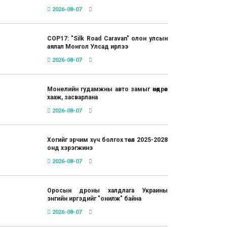
2026-08-07
COP17: "Silk Road Caravan" олон улсын
аялал Монгол Улсад ирлээ
2026-08-07
Монелийн гудамжны авто замыг өнөөдрөөс
хааж, засварлана
2026-08-07
Хогийг эрчим хүч болгох төсөл 2025-2028
онд хэрэгжинэ
2026-08-07
Оросын дроны халдлага Украины
энгийн иргэдийг "онилж" байна
2026-08-07