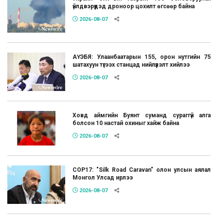
үйлдвэрүүдэд дроноор цохилт өгсөөр байна
2026-08-07
АҮЭБЯ: Улаанбаатарын 155, орон нутгийн 75
шатахуун түгээх станцад нийлүүлэлт хийлээ
2026-08-07
Ховд аймгийн Буянт суманд сураггүй алга
болсон 10 настай охиныг хайж байна
2026-08-07
COP17: "Silk Road Caravan" олон улсын аялал
Монгол Улсад ирлээ
2026-08-07