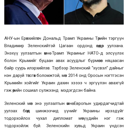
АНУ-ын Ерөнхийлөгч Дональд Трамп Украины Төрийн тэргүүн
Владимир Зеленскийтэй Цагаан ордонд өнөөдөр уулзана.
Энэхүү уулзалтын өмнө Трамп Украиныг НАТО-д элсүүлэх
болон Крымийг буцаан авах асуудлыг бүрмөсөн няцаасан
байр суурь илэрхийлэв. Тэрбээр Зеленский “хүсвэл” дайныг
нэн даруй төгсгөх боломжтой, мөн 2014 онд Оросын нэгтгэсэн
Крымийн хойгийг Украин дахин хэзээ ч эргүүлэн авахгүй
гэж өөрийн сошиал сүлжээнд мэдэгдсэн байна.
Зеленский мөн энэ уулзалтын өмнө Европын удирдагчидтай
уулзах бөгөөд шинжээчид үүнийг Украины ирээдүйг
тодорхойлох чухал дипломат мөчүүдийн нэг гэж
тодорхойлж буй. Зеленскийн хувьд Украин үндсэн