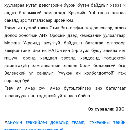
хуулиараа нутаг дэвсгэрийн бүрэн бүтэн байдлыг хэзээ ч
алдах боломжгүй хэмээгээд Крымийг “өгнө” гэсэн аливаа
саналд эрс татгалзсаар ирсэн юм.
Трампын тусгай төлөөлөгч Стив Виткоффын мэдээлснээр, өнгөрсөн
долоо хоногийн АНУ, Оросын дээд хэмжээний уулзалтаар
Москва Украинд аюулгүй байдлын баталгаа олгохоор
зөвшөөрсөн гэнэ. Энэ нь НАТО-гийн 5-р зүйл буюу аливаа нэг
гишүүн оронд халдвал эвсэлд халдсанд тооцохтой
адилтгахуйц хамгаалалтын хэлцэл болж болзошгүй бөгөөд
Зеленский уг саналыг “түүхэн ач холбогдолтой” гэж
нэрлээд буй.
Гэвч яг ямар хүч, ямар бүтэцтэйгээр энэ баталгааг
хэрэгжүүлэх нь тодорхойгүй хэвээр байна.
Эх сурвалж: BBC
#
, #
АНУ-ЫН ЕРӨНХИЙЛӨГЧ ДОНАЛЬД ТРАМП
УКРАИНЫ ТӨРИЙН