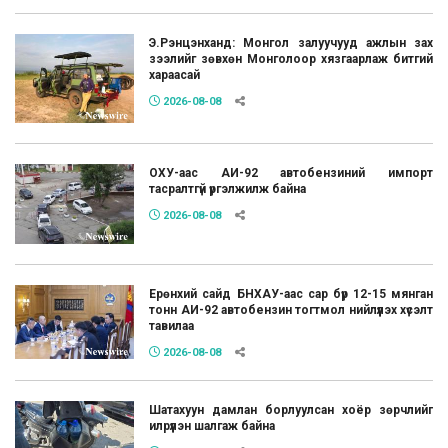
Э.Рэнцэнханд: Монгол залуучууд ажлын зах
зээлийг зөвхөн Монголоор хязгаарлаж битгий
хараасай
2026-08-08
ОХУ-аас АИ-92 автобензиний импорт
тасралтгүй үргэлжилж байна
2026-08-08
Ерөнхий сайд БНХАУ-аас сар бүр 12-15 мянган
тонн АИ-92 автобензин тогтмол нийлүүлэх хүсэлт
тавилаа
2026-08-08
Шатахуун дамлан борлуулсан хоёр зөрчлийг
илрүүлэн шалгаж байна