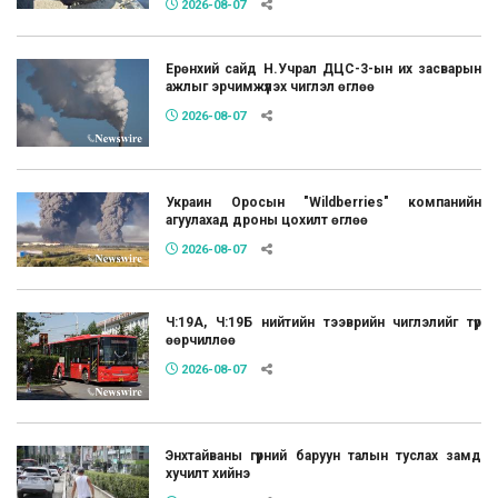
2026-08-07
Ерөнхий сайд Н.Учрал ДЦС-3-ын их засварын
ажлыг эрчимжүүлэх чиглэл өглөө
2026-08-07
Украин Оросын "Wildberries" компанийн
агуулахад дроны цохилт өглөө
2026-08-07
Ч:19А, Ч:19Б нийтийн тээврийн чиглэлийг түр
өөрчиллөө
2026-08-07
Энхтайваны гүүрний баруун талын туслах замд
хучилт хийнэ