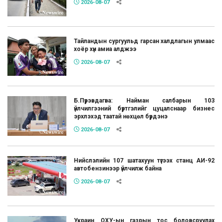
2026-08-07
Тайландын сургуульд гарсан халдлагын улмаас
хоёр хүн амиа алджээ
2026-08-07
Б.Пүрэвдагва: Найман салбарын 103
үйлчилгээний бүртгэлийг цуцалснаар бизнес
эрхлэхэд таатай нөхцөл бүрдэнэ
2026-08-07
Нийслэлийн 107 шатахуун түгээх станц АИ-92
автобензинээр үйлчилж байна
2026-08-07
Украин ОХУ-ын газрын тос боловсруулах