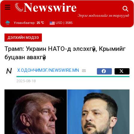
Эерэг мэдээллийг эн тэргүүнд
Улаанбаатар:
25 ℃
USD | 3585
ДЭЛХИЙН МЭДЭЭ
Трамп: Украин НАТО-д элсэхгүй, Крымийг
буцаан авахгүй
Х.ОДОНЧИМЭГ/NEWSWIRE.MN
2025-08-18