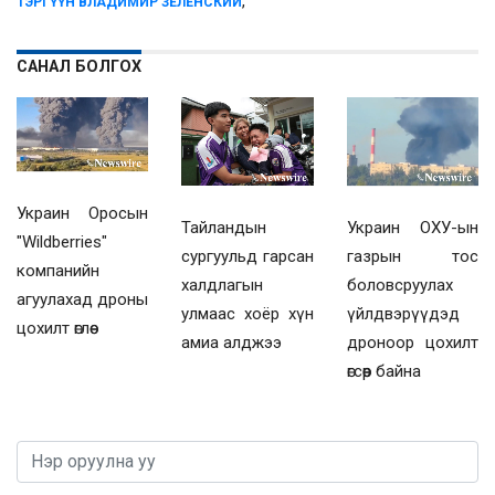
,
ТЭРГҮҮН ВЛАДИМИР ЗЕЛЕНСКИЙ
САНАЛ БОЛГОХ
Украин Оросын
Украин ОХУ-ын
Тайландын
"Wildberries"
газрын тос
сургуульд гарсан
компанийн
боловсруулах
халдлагын
агуулахад дроны
үйлдвэрүүдэд
улмаас хоёр хүн
цохилт өглөө
дроноор цохилт
амиа алджээ
өгсөөр байна