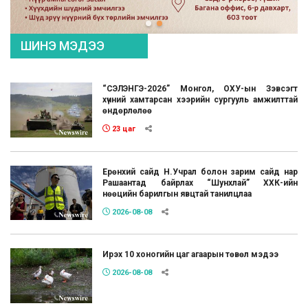
ШИНЭ МЭДЭЭ
“СЭЛЭНГЭ-2026” Монгол, ОХУ-ын Зэвсэгт
хүчний хамтарсан хээрийн сургууль амжилттай
өндөрлөлөө
23 цаг
Ерөнхий сайд Н.Учрал болон зарим сайд нар
Рашаантад байрлах “Шунхлай” ХХК-ийн
нөөцийн барилгын явцтай танилцлаа
2026-08-08
Ирэх 10 хоногийн цаг агаарын төвөл мэдээ
2026-08-08