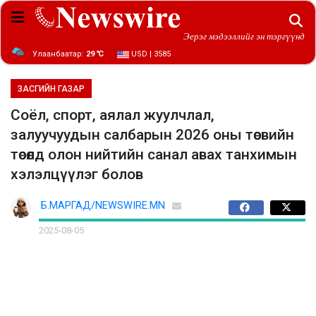
Эерэг мэдээллийг эн тэргүүнд
Улаанбаатар:
29 ℃
USD | 3585
ЗАСГИЙН ГАЗАР
Соёл, спорт, аялал жуулчлал,
залуучуудын салбарын 2026 оны төсвийн
төсөлд олон нийтийн санал авах танхимын
хэлэлцүүлэг болов
Б.МАРГАД/NEWSWIRE.MN
2025-08-05