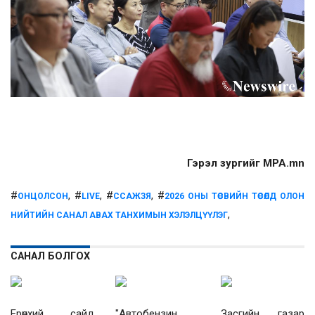
Гэрэл зургийг MPA.mn
#
, #
, #
, #
ОНЦОЛСОН
LIVE
ССАЖЗЯ
2026 ОНЫ ТӨСВИЙН ТӨСӨЛД ОЛОН
,
НИЙТИЙН САНАЛ АВАХ ТАНХИМЫН ХЭЛЭЛЦҮҮЛЭГ
САНАЛ БОЛГОХ
Ерөнхий сайд
"Автобензин,
Засгийн газар