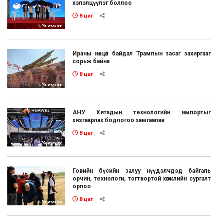
хэлэлцүүлэг боллоо
8 цаг
Ираны нөхцөл байдал Трампын засаг захиргааг
сорьж байна
8 цаг
АНУ Хятадын технологийн импортыг
хязгаарлах бодлогоо хамгаалав
8 цаг
Говийн бүсийн залуу нүүдэлчдэд байгаль
орчин, технологи, тогтвортой хөгжлийн сургалт
орлоо
8 цаг