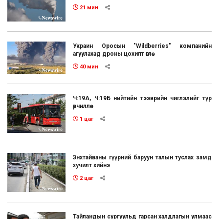
21 мин
Украин Оросын "Wildberries" компанийн
агуулахад дроны цохилт өглөө
40 мин
Ч:19А, Ч:19Б нийтийн тээврийн чиглэлийг түр
өөрчиллөө
1 цаг
Энхтайваны гүүрний баруун талын туслах замд
хучилт хийнэ
2 цаг
Тайландын сургуульд гарсан халдлагын улмаас