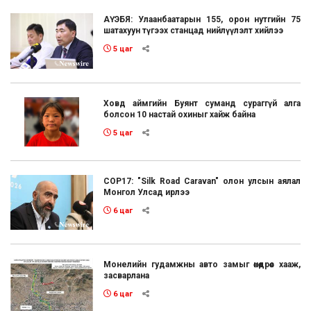
АҮЭБЯ: Улаанбаатарын 155, орон нутгийн 75
шатахуун түгээх станцад нийлүүлэлт хийлээ
5 цаг
Ховд аймгийн Буянт суманд сураггүй алга
болсон 10 настай охиныг хайж байна
5 цаг
COP17: "Silk Road Caravan" олон улсын аялал
Монгол Улсад ирлээ
6 цаг
Монелийн гудамжны авто замыг өнөөдрөөс хааж,
засварлана
6 цаг