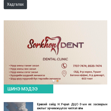
Хадгалах
ШИНЭ МЭДЭЭ
Ерөнхий сайд Н.Учрал ДЦС-3-ын их засварын
ажлыг эрчимжүүлэх чиглэл өглөө