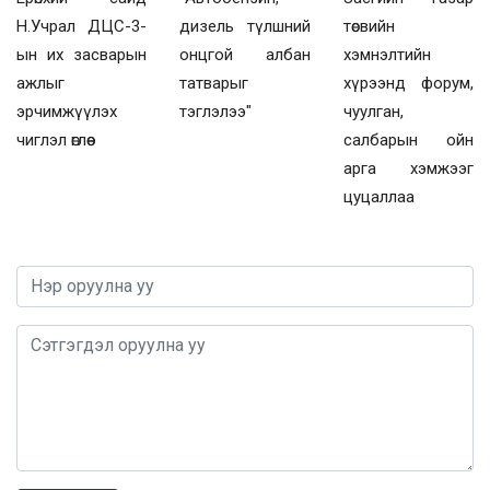
Н.Учрал ДЦС-3-
дизель түлшний
төсвийн
ын их засварын
онцгой албан
хэмнэлтийн
ажлыг
татварыг
хүрээнд форум,
эрчимжүүлэх
тэглэлээ"
чуулган,
чиглэл өглөө
салбарын ойн
арга хэмжээг
цуцаллаа
0 / 1000