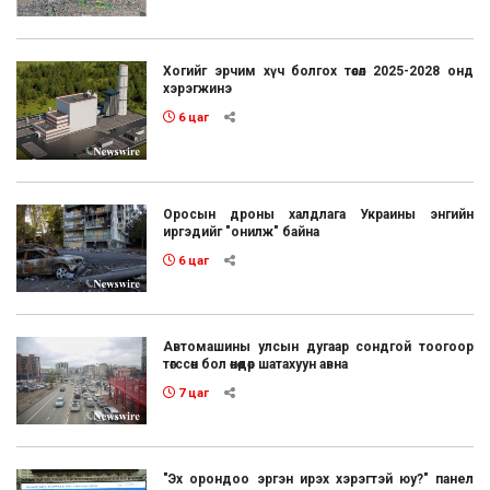
Хогийг эрчим хүч болгох төсөл 2025-2028 онд
хэрэгжинэ
6 цаг
Оросын дроны халдлага Украины энгийн
иргэдийг "онилж" байна
6 цаг
Автомашины улсын дугаар сондгой тоогоор
төгссөн бол өнөөдөр шатахуун авна
7 цаг
"Эх орондоо эргэн ирэх хэрэгтэй юу?" панел