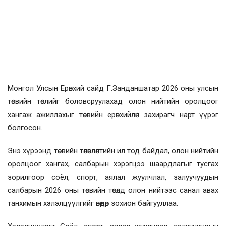
Монгол Улсын Ерөнхий сайд Г.Занданшатар 2026 оны улсын
төсвийн төслийг боловсруулахад олон нийтийн оролцоог
хангаж ажиллахыг төсвийн ерөнхийлөн захирагч нарт үүрэг
болгосон.
Энэ хүрээнд төсвийн төлөвлөлтийн ил тод байдал, олон нийтийн
оролцоог хангах, салбарын хэрэгцээ шаардлагыг тусгах
зорилгоор соёл, спорт, аялал жуулчлал, залуучуудын
салбарын 2026 оны төсвийн төсөлд олон нийтээс санал авах
танхимын хэлэлцүүлгийг өнөөдөр зохион байгууллаа.