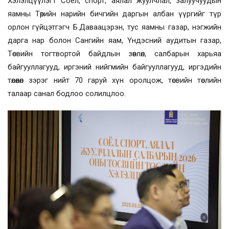
Хэлэлцүүлэгт Соёл, спорт, аялал жуулчлал, залуучуудын
яамны Төрийн нарийн бичгийн даргын албан үүргийг түр
орлон гүйцэтгэгч Б.Даваацэрэн, тус яамны газар, нэгжийн
дарга нар болон Сангийн яам, Үндэсний аудитын газар,
Төсвийн тогтвортой байдлын зөвлөл, салбарын харьяа
байгууллагууд, иргэний нийгмийн байгууллагууд, иргэдийн
төлөөлөл зэрэг нийт 70 гаруй хүн оролцож, төсвийн төслийн
талаар санал бодлоо солилцлоо.