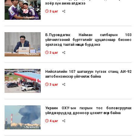
хоёр хүн амиа алджээ
3 цаг
Б.Пүрэвдагва: Найман салбарын 103
үйлчилгээний бүртгэлийг цуцалснаар бизнес
эрхлэхэд таатай нөхцөл бүрдэнэ
3 цаг
Нийслэлийн 107 шатахуун түгээх станц АИ-92
автобензинээр үйлчилж байна
3 цаг
Украин ОХУ-ын газрын тос боловсруулах
үйлдвэрүүдэд дроноор цохилт өгсөөр байна
4 цаг