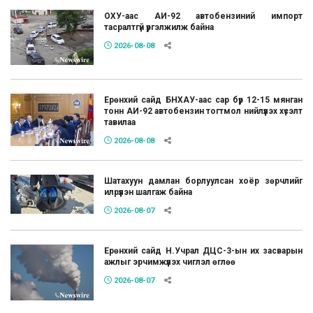
ОХУ-аас АИ-92 автобензиний импорт
тасралтгүй үргэлжилж байна
2026-08-08
Ерөнхий сайд БНХАУ-аас сар бүр 12-15 мянган
тонн АИ-92 автобензин тогтмол нийлүүлэх хүсэлт
тавилаа
2026-08-08
Шатахуун дамлан борлуулсан хоёр зөрчлийг
илрүүлэн шалгаж байна
2026-08-07
Ерөнхий сайд Н.Учрал ДЦС-3-ын их засварын
ажлыг эрчимжүүлэх чиглэл өглөө
2026-08-07