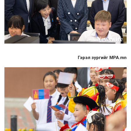
Гэрэл зургийг MPA.mn