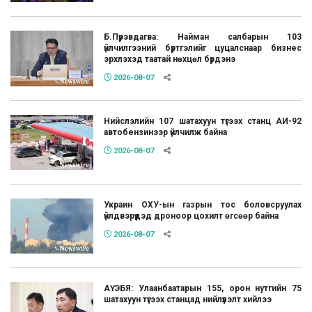
Б.Пүрэвдагва: Найман салбарын 103
үйлчилгээний бүртгэлийг цуцалснаар бизнес
эрхлэхэд таатай нөхцөл бүрдэнэ
2026-08-07
Нийслэлийн 107 шатахуун түгээх станц АИ-92
автобензинээр үйлчилж байна
2026-08-07
Украин ОХУ-ын газрын тос боловсруулах
үйлдвэрүүдэд дроноор цохилт өгсөөр байна
2026-08-07
АҮЭБЯ: Улаанбаатарын 155, орон нутгийн 75
шатахуун түгээх станцад нийлүүлэлт хийлээ