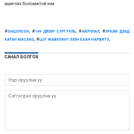
ашиглах боломжтой юм.
#
, #
, #
, #
ОНЦОЛСОН
149 ДҮГЭЭР СУРГУУЛЬ
АЙЛЧЛАЛ
ЭРХЭМ ДЭЭД
, #
,
ХАТАН МАСАКО
ЦОГ ЖАВХЛАНТ ЭЗЭН ХААН НАРҮХИТО
САНАЛ БОЛГОХ
0 / 1000