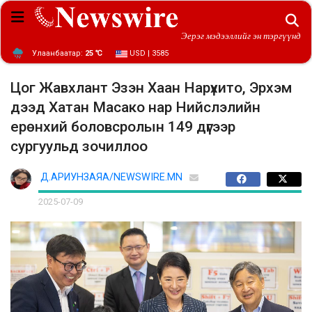
Эерэг мэдээллийг эн тэргүүнд
Улаанбаатар:
25 ℃
USD | 3585
Цог Жавхлант Эзэн Хаан Нарүхито, Эрхэм
дээд Хатан Масако нар Нийслэлийн
ерөнхий боловсролын 149 дүгээр
сургуульд зочиллоо
Д.АРИУНЗАЯА/NEWSWIRE.MN
2025-07-09