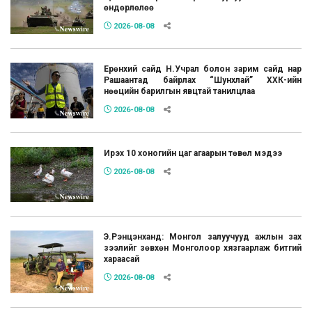
өндөрлөлөө
2026-08-08
Ерөнхий сайд Н.Учрал болон зарим сайд нар
Рашаантад байрлах “Шунхлай” ХХК-ийн
нөөцийн барилгын явцтай танилцлаа
2026-08-08
Ирэх 10 хоногийн цаг агаарын төвөл мэдээ
2026-08-08
Э.Рэнцэнханд: Монгол залуучууд ажлын зах
зээлийг зөвхөн Монголоор хязгаарлаж битгий
хараасай
2026-08-08