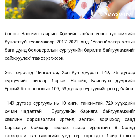
Японы Засгийн газрын Хөгжлийн албан ёсны тусламжийн
буцалтгүй тусламжаар 2017-2021 онд “Улаанбаатар хотын
бага дунд боловсролын сургуулийн барилга байгууламжийг
сайжруулах” төсөл хэрэгжсэн.
Энэ хүрээнд Чингэлтэй, Хан-Уул дүүрэгт 149, 75 дугаар
сургуулийг шинээр барьж, Налайх, Баянзүрх дүүргийн
Ерөнхий боловсролын 109, 53 дугаар сургуулийг өргөтгөөд байна.
149 дүгээр сургууль нь 18 анги, танхимтай, 720 хүүхдийн
хүчин чадалтай. Сургуулийн барилга, байгууламжийг
хөгжлийн бэрхшээлтэй иргэнд ээлтэй, зорчиход саад
бартаагүй байхаар төлөвлөсөн, газар хөдлөлтийн 8 баллд
тэсвэртэй тул гамшгийн үед түр хорогдох байр болгон