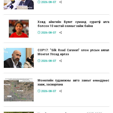
2026-08-07
Ховд аймгийн Буянт суманд сураггүй алга
болсон 10 настай охиныг хайж байна
2026-08-07
COP17: "Silk Road Caravan" олон улсын аялал
Монгол Улсад ирлээ
2026-08-07
Монелийн гудамжны авто замыг өнөөдрөөс
хааж, засварлана
2026-08-07