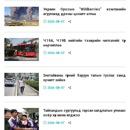
Украин Оросын "Wildberries" компанийн
агуулахад дроны цохилт өглөө
2026-08-07
Ч:19А, Ч:19Б нийтийн тээврийн чиглэлийг түр
өөрчиллөө
2026-08-07
Энхтайваны гүүрний баруун талын туслах замд
хучилт хийнэ
2026-08-07
Тайландын сургуульд гарсан халдлагын улмаас
хоёр хүн амиа алджээ
2026-08-07