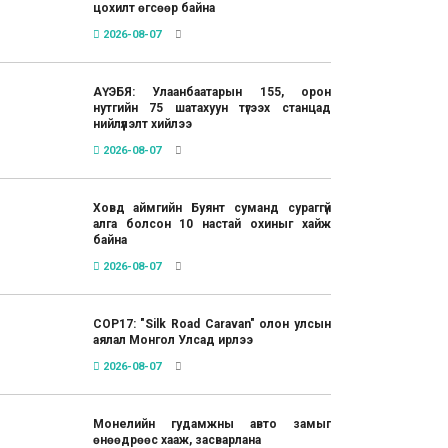
цохилт өгсөөр байна
2026-08-07
АҮЭБЯ: Улаанбаатарын 155, орон
нутгийн 75 шатахуун түгээх станцад
нийлүүлэлт хийлээ
2026-08-07
Ховд аймгийн Буянт суманд сураггүй
алга болсон 10 настай охиныг хайж
байна
2026-08-07
COP17: "Silk Road Caravan" олон улсын
аялал Монгол Улсад ирлээ
2026-08-07
Монелийн гудамжны авто замыг
өнөөдрөөс хааж, засварлана