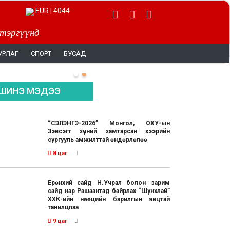
EUR | 4044
 тэргүүнд
УРЛАГ
СПОРТ
БУСАД
ШИНЭ МЭДЭЭ
“СЭЛЭНГЭ-2026” Монгол, ОХУ-ын
Зэвсэгт хүчний хамтарсан хээрийн
сургууль амжилттай өндөрлөлөө
8 цаг
Ерөнхий сайд Н.Учрал болон зарим
сайд нар Рашаантад байрлах “Шунхлай”
ХХК-ийн нөөцийн барилгын явцтай
танилцлаа
9 цаг