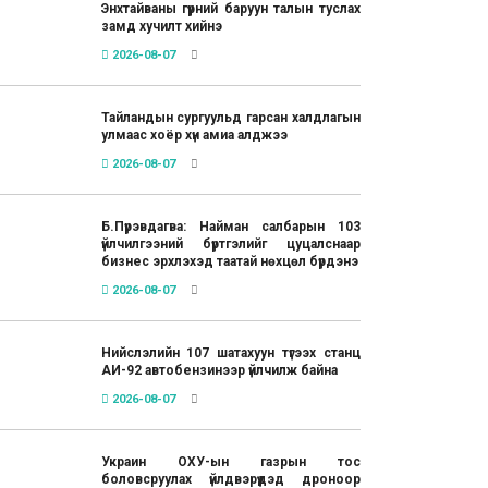
Энхтайваны гүүрний баруун талын туслах
замд хучилт хийнэ
2026-08-07
Тайландын сургуульд гарсан халдлагын
улмаас хоёр хүн амиа алджээ
2026-08-07
Б.Пүрэвдагва: Найман салбарын 103
үйлчилгээний бүртгэлийг цуцалснаар
бизнес эрхлэхэд таатай нөхцөл бүрдэнэ
2026-08-07
Нийслэлийн 107 шатахуун түгээх станц
АИ-92 автобензинээр үйлчилж байна
2026-08-07
Украин ОХУ-ын газрын тос
боловсруулах үйлдвэрүүдэд дроноор