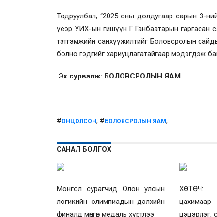
Тодруулбал, “2025 оны долдугаар сарын 3-ний
үеэр УИХ-ын гишүүн Г.Ганбаатарын гаргасан са
тэтгэмжийн санхүүжилтийг Боловсролын сайдын
болно гэдгийг хариуцлагатайгаар мэдэгдэж бай
Эх сурвалж: БОЛОВСРОЛЫН ЯАМ
#
, #
,
ОНЦОЛСОН
БОЛОВСРОЛЫН ЯАМ
САНАЛ БОЛГОХ
Монгол сурагчид Олон улсын
ХӨТӨЧ: Э
логикийн олимпиадын дэлхийн
цахимаар
финалд мөнгөн медаль хүртлээ
цэцэрлэг, 