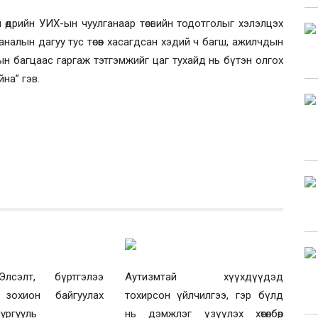
 өдрийн УИХ-ын чуулганаар төсвийн тодотголыг хэлэлцэх
налын дагуу тус төсөв хасагдсан хэдий ч багш, ажилчдын
 багцаас гаргаж тэтгэмжийг цаг тухайд нь бүтэн олгох
на” гэв.
лсэлт, бүртгэлээ
Аутизмтай хүүхдүүдэд
 зохион байгуулах
тохирсон үйлчилгээ, гэр бүлд
сургууль
нь дэмжлэг үзүүлэх хөтөлбөр