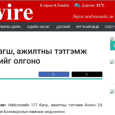
8 сарын 8, Бямба
Дархан:
33 ℃
Эерэг мэдээллийг эн
РАИНЫ ДАЙН
ЭДИЙН ЗАСАГ
ДЭЛХИЙ
ИРГЭНИЙ ӨНЦӨГ
СОЁЛ 
багш, ажилтны тэтгэмж
гийг олгоно
сөвт Нийслэлийн 117 багш, ажилтны тэтгэмж болох 2.6
 гэж Боловсролын яамнаас мэдээллээ.