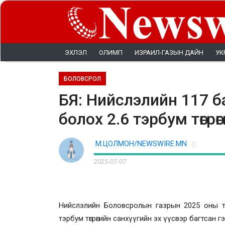
ЭХЛЭЛ
ОЛИМП
ИЗРАИЛ-ГАЗЫН ДАЙН
УК
БОЛОВСРОЛ
БЯ: Нийслэлийн 117 
болох 2.6 тэрбум төгрө
М.ЦОЛМОН/NEWSWIRE.MN
2025-07-07
Нийслэлийн Боловсролын газрын 2025 оны тө
тэрбум төгрөгийн санхүүгийн эх үүсвэр багтсан