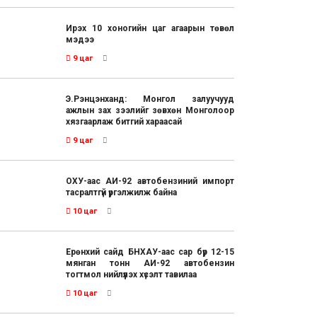
Ирэх 10 хоногийн цаг агаарын төвөл
мэдээ
9 цаг
Э.Рэнцэнханд: Монгол залуучууд
ажлын зах зээлийг зөвхөн Монголоор
хязгаарлаж битгий хараасай
9 цаг
ОХУ-аас АИ-92 автобензиний импорт
тасралтгүй үргэлжилж байна
10 цаг
Ерөнхий сайд БНХАУ-аас сар бүр 12-15
мянган тонн АИ-92 автобензин
тогтмол нийлүүлэх хүсэлт тавилаа
10 цаг