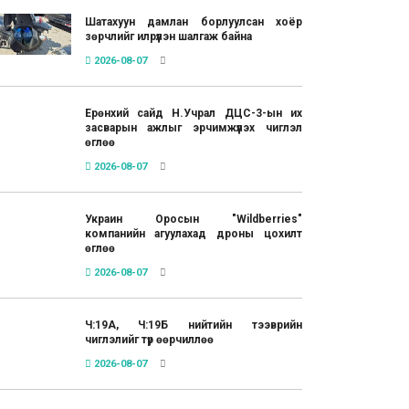
Шатахуун дамлан борлуулсан хоёр
зөрчлийг илрүүлэн шалгаж байна
2026-08-07
Ерөнхий сайд Н.Учрал ДЦС-3-ын их
засварын ажлыг эрчимжүүлэх чиглэл
өглөө
2026-08-07
Украин Оросын "Wildberries"
компанийн агуулахад дроны цохилт
өглөө
2026-08-07
Ч:19А, Ч:19Б нийтийн тээврийн
чиглэлийг түр өөрчиллөө
2026-08-07