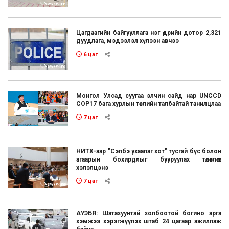
Цагдаагийн байгууллага нэг өдрийн дотор 2,321
дуудлага, мэдээлэл хүлээн авчээ
6 цаг
Монгол Улсад суугаа элчин сайд нар UNCCD
COP17 бага хурлын төслийн талбайтай танилцлаа
7 цаг
НИТХ-аар "Сэлбэ ухаалаг хот" тусгай бүс болон
агаарын бохирдлыг бууруулах төлөвлөгөөг
хэлэлцэнэ
7 цаг
АҮЭБЯ: Шатахуунтай холбоотой богино арга
хэмжээ хэрэгжүүлэх штаб 24 цагаар ажиллаж