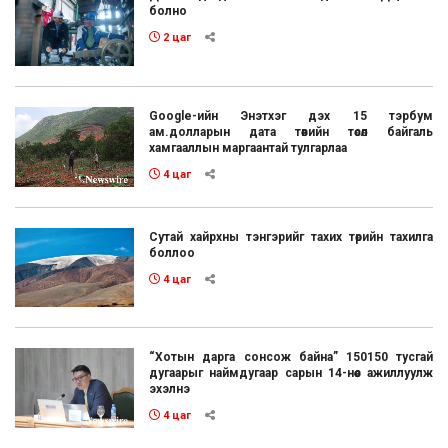
болно
2 цаг
Google-ийн Энэтхэг дэх 15 тэрбум
ам.долларын дата төвийн төсөл байгаль
хамгааллын маргаантай тулгарлаа
4 цаг
Сутай хайрхны тэнгэрийг тахих төрийн тахилга
боллоо
4 цаг
“Хотын дарга сонсож байна” 150150 тусгай
дугаарыг наймдугаар сарын 14-нөөс ажиллуулж
эхэлнэ
4 цаг