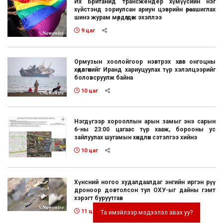
Их Британид трансжендер хүмүүсийн нэг
хүйстэнд зориулсан ариун цэврийн өрөө ашиглах
шинэ журам мөрдөгдөж эхэллээ
9 цаг
Ормузын хоолойгоор нэвтрэх хөлөг онгоцны
хөдөлгөөнийг Иранд хариуцуулах түр хэлэлцээрийг
боловсруулж байна
10 цаг
Нэгдүгээр хорооллын арын замыг энэ сарын
6-ны 23:00 цагаас түр хааж, борооны ус
зайлуулах шугамын хөндлөн сэтэлгээ хийнэ
10 цаг
Хүнсний ногоо худалдаалдаг энгийн иргэн рүү
дроноор довтолсон тул ОХУ-ыг дайны гэмт
хэрэгт буруутгав
11 цаг
Та имэйлээр мэдээлэл авах уу?