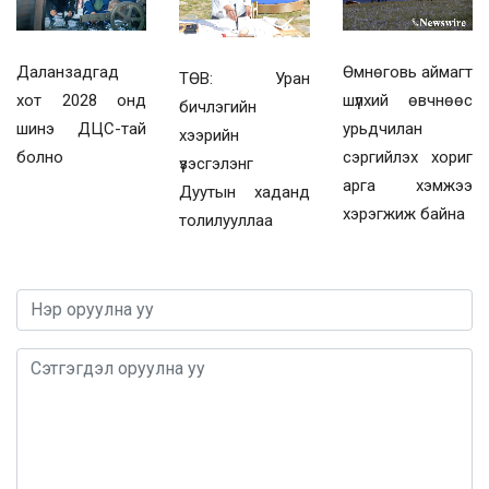
Даланзадгад
Өмнөговь аймагт
ТӨВ: Уран
хот 2028 онд
шүлхий өвчнөөс
бичлэгийн
шинэ ДЦС-тай
урьдчилан
хээрийн
болно
сэргийлэх хориг
үзэсгэлэнг
арга хэмжээ
Дуутын хаданд
хэрэгжиж байна
толилууллаа
0 / 1000