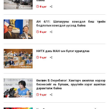
байна
8 цаг
АН 4/11: Шатахууны хомсдол биш төрийн
бодлогын хомсдол үүсээд байна
8 цаг
НИТХ дахь МАН-ын бүлэг хуралдлаа
9 цаг
Өмгөөлөгч Б.Оюунбилэг: Хамтарч ажиллах нэрээр
бизнесийг нь булааж, эрүүгийн хэрэг ашиглан
дарамталж байна
9 цаг