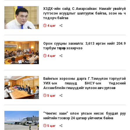
ХЗДХ-ийн сайд С.Амарсайхан: Намайг увайгүй
гүтгэсэн асуудлыг шалгуулж байгаа, эзэн нь ч
тодорч байгаа
4 цаг
Орон сууцны захиалга: 3,613 иргэн нийт 204.9
тэрбум төгрөгөөр хохирчээ
4 цаг
Байнгын хорооны дарга Г.Тэмүүлэн тэргүүтэй
УИХ-ын гишүүд БНСУ-ын Үндэсний
Ассамблейн гишүүдийг хүлээн авч уулзав
5 цаг
“Чингис хаан” олон улсын нисэх буудал руу
нийтийн тээвэр 24 цагаар үйлчилж байна
5 цаг