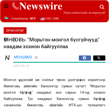
Эерэг мэдээллийг эн тэргүүнд
Улаанбаатар:
28 ℃
USD | 3585
ОРОН НУТАГ
ӨМНӨГОВЬ: "Морьтон монгол бүсгүйчүүд"
наадам зохион байгууллаа
МОНЦАМЭ
2025-06-16
Монгол үндэсний өв соёлыг түгээн дэлгэрүүлэх зорилгоор
Өмнөговь аймгийн Ханхонгор сумын нутагт "Морьтон
монгол бүсгүйчүүд" наадмыг энэ сарын 14-нд зохион
байгууллаа.
Тус наадмыг Ханхонгор сумын бүсгүйчүүд
санаачлан Өмнөговь аймгийн ИТХ-ын төлөөлөгч