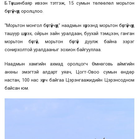
Б.Түвшинбаяр ивээн тэтгэж, 15 сумын төлөөлөл морьтон
бүсгүйчүүд оролцлоо.
"Морьтон монгол бүсгүйчүүд" наадмын хүрээнд морьтон бүсгүйчүүд
ташуур шүүрэх, ойрын зайн уралдаан, буухай тэмцээн, ганган
морьтон бүсгүй, морьтон бүсгүй дуулж байна зэрэг
сонирхолтой уралдааныг зохион байгууллаа.
Наадмын хамгийн ахмад оролцогч Ө
мнөговь аймгийн
анхны эмэгтэй алдарт уяач, Цогт-Овоо сумын өндөр
настан, 100 нас хүрч байгаа Цэрэнгаажидийн Цэрэнсодном
байсан юм.