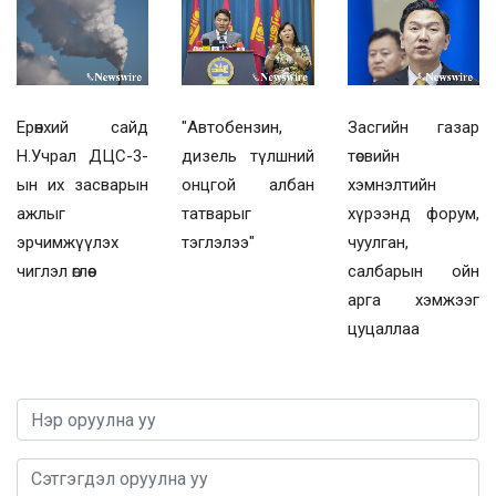
Ерөнхий сайд
"Автобензин,
Засгийн газар
Н.Учрал ДЦС-3-
дизель түлшний
төсвийн
ын их засварын
онцгой албан
хэмнэлтийн
ажлыг
татварыг
хүрээнд форум,
эрчимжүүлэх
тэглэлээ"
чуулган,
чиглэл өглөө
салбарын ойн
арга хэмжээг
цуцаллаа