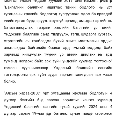
Монгол Улсын Үндсэн хуулийн 2019 оны нэмэлт, өөрчлөлтөөр
“Байгалийн баялгийг ашиглах төрийн бодлого нь урт
хугацааны хөгжлийн бодлогод тулгуурлаж, одоо ба ирээдүй
үеийн иргэн бүрд эрүүл, аюулгүй орчинд амьдрах эрхийг нь
баталгаажуулах, газрын хэвлийн баялгийн үр өгөөжийг
Үндэсний баялгийн санд төвлөрүүлж, тэгш, шударга хүртээх,
стратегийн ач холбогдол бүхий ашигт малтмалын ордыг
ашиглахдаа байгалийн баялаг ард түмний мэдэлд байх
зарчимд нийцүүлэн түүний үр өгөөжийн дийлэнх нь ард
түмэнд ногдож байх эрх зүйн үндсийг хуулиар тогтооно”
хэмээн хуульчилснаар Үндэсний баялгийн сангийн
тогтолцооны эрх зүйн суурь зарчим тавигдсан гэж үзэж
болно.
“Алсын хараа-2050” урт хугацааны хөгжлийн бодлогын 4
дүгээр бүлгийн 6-д заасан зорилтыг хангах хүрээнд
Үндэсний баялгийн сангийн тухай хуулийг 2024 оны 4
дүгээр сарын 19-ний өдөр баталж, хүчин төгөлдөр хэрэгжиж