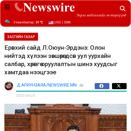
Эерэг мэдээллийг эн тэргүүнд
Улаанбаатар:
31 ℃
USD | 3585
ЗАСГИЙН ГАЗАР
Ерөнхий сайд Л.Оюун-Эрдэнэ: Олон
нийтэд хүлээн зөвшөөрөгдсөн уул уурхайн
салбар, хөрөнгө оруулалтын шинэ хуудсыг
хамтдаа нээцгээе
Д.АРИУНЗАЯА/NEWSWIRE.MN
2025-04-25