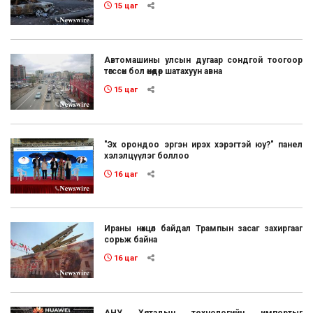
15 цаг
Автомашины улсын дугаар сондгой тоогоор
төгссөн бол өнөөдөр шатахуун авна
15 цаг
"Эх орондоо эргэн ирэх хэрэгтэй юу?" панел
хэлэлцүүлэг боллоо
16 цаг
Ираны нөхцөл байдал Трампын засаг захиргааг
сорьж байна
16 цаг
АНУ Хятадын технологийн импортыг