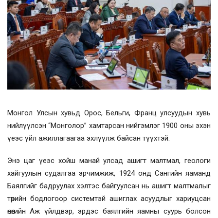
Монгол Улсын хувьд Орос, Бельги, Франц улсуудын хувь
нийлүүлсэн “Монголор” хамтарсан нийгэмлэг 1900 оны эхэн
үеэс үйл ажиллагаагаа эхлүүлж байсан түүхтэй.
Энэ цаг үеэс хойш манай улсад ашигт малтмал, геологи
хайгуулын судалгаа эрчимжиж, 1924 онд Сангийн яаманд
Баялгийг бадруулах хэлтэс байгуулсан нь ашигт малтмалыг
төрийн бодлогоор системтэй ашиглах асуудлыг хариуцсан
өнөөгийн Аж үйлдвэр, эрдэс баялгийн яамны суурь болсон