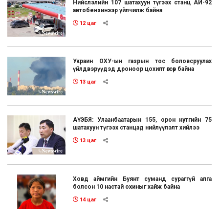
Нийслэлийн 107 шатахуун түгээх станц АИ-92
автобензинээр үйлчилж байна
12 цаг
Украин ОХУ-ын газрын тос боловсруулах
үйлдвэрүүдэд дроноор цохилт өгсөөр байна
13 цаг
АҮЭБЯ: Улаанбаатарын 155, орон нутгийн 75
шатахуун түгээх станцад нийлүүлэлт хийлээ
13 цаг
Ховд аймгийн Буянт суманд сураггүй алга
болсон 10 настай охиныг хайж байна
14 цаг