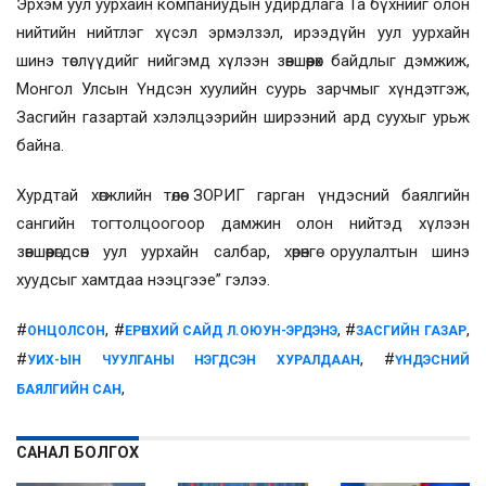
Эрхэм уул уурхайн компаниудын удирдлага Та бүхнийг олон
нийтийн нийтлэг хүсэл эрмэлзэл, ирээдүйн уул уурхайн
шинэ төслүүдийг нийгэмд хүлээн зөвшөөрөх байдлыг дэмжиж,
Монгол Улсын Үндсэн хуулийн суурь зарчмыг хүндэтгэж,
Засгийн газартай хэлэлцээрийн ширээний ард суухыг урьж
байна.
Хурдтай хөгжлийн төлөө ЗОРИГ гарган үндэсний баялгийн
сангийн тогтолцоогоор дамжин олон нийтэд хүлээн
зөвшөөрөгдсөн уул уурхайн салбар, хөрөнгө оруулалтын шинэ
хуудсыг хамтдаа нээцгээе” гэлээ.
#
, #
, #
,
ОНЦОЛСОН
ЕРӨНХИЙ САЙД Л.ОЮУН-ЭРДЭНЭ
ЗАСГИЙН ГАЗАР
#
, #
УИХ-ЫН ЧУУЛГАНЫ НЭГДСЭН ХУРАЛДААН
ҮНДЭСНИЙ
,
БАЯЛГИЙН САН
САНАЛ БОЛГОХ