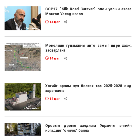
COP17: "Silk Road Caravan" олон улсын аялал
Монгол Улсад ирлээ
14 цаг
Монелийн гудамжны авто замыг өнөөдрөөс хааж,
засварлана
14 цаг
Хогийг эрчим хүч болгох төсөл 2025-2028 онд
хэрэгжинэ
14 цаг
Оросын дроны халдлага Украины энгийн
иргэдийг "онилж" байна