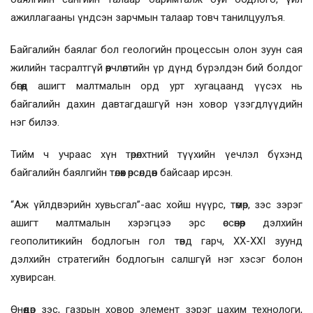
ажиллагааны үндсэн зарчмын талаар товч танилцуулъя.
Байгалийн баялаг бол геологийн процессын олон зуун сая
жилийн тасралтгүй өөрчлөлтийн үр дүнд бүрэлдэн бий болдог
бөгөөд ашигт малтмалын орд урт хугацаанд үүсэх нь
байгалийн дахин давтагдашгүй нэн ховор үзэгдлүүдийн
нэг билээ.
Тийм ч учраас хүн төрөлхтний түүхийн үечлэл бүхэнд
байгалийн баялгийн төлөөх өрсөлдөөн байсаар ирсэн.
“Аж үйлдвэрийн хувьсгал”-аас хойш нүүрс, төмөр, зэс зэрэг
ашигт малтмалын хэрэгцээ эрс өссөнөөр дэлхийн
геополитикийн бодлогын гол төвд гарч, XX-XXI зуунд
дэлхийн стратегийн бодлогын салшгүй нэг хэсэг болон
хувирсан.
Өнөөдөр зэс, газрын ховор элемент зэрэг цахим технологи,