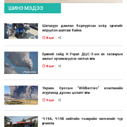
ШИНЭ МЭДЭЭ
Шатахуун дамлан борлуулсан хоёр зөрчлийг
илрүүлэн шалгаж байна
8 цаг
Ерөнхий сайд Н.Учрал ДЦС-3-ын их засварын
ажлыг эрчимжүүлэх чиглэл өглөө
8 цаг
Украин Оросын "Wildberries" компанийн
агуулахад дроны цохилт өглөө
9 цаг
Ч:19А, Ч:19Б нийтийн тээврийн чиглэлийг түр
өөрчиллөө