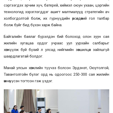
сэргээгдэх эрчим хүч, батерей, хиймэл оюун ухаан, цэргийн
технологид хэрэглэгддэг ашигт малтмалууд стратегийн ач
холбогдолтой болж, их гүрнүүдийн өрсөлдөөний гол талбар
болж буйг бид бүхэн харж байна.
Байгалийн баялаг бүрэлдэн бий болоход олон зуун сая
жилийн хугацаа ордог учраас уул уурхайн салбарыг
хөгжүүлж буй бүхий л улсад нийгмийн зөвшилцөл зайлшгүй
шаардлагатай болдог.
Манай улсын хөгжлийн түүчээ болсон Эрдэнэт, Оюутолгой,
Тавантолгойн бүлэг орд нь одоогоос 250-300 сая жилийн
өмнө үүсэн тогтсон гэж үздэг.