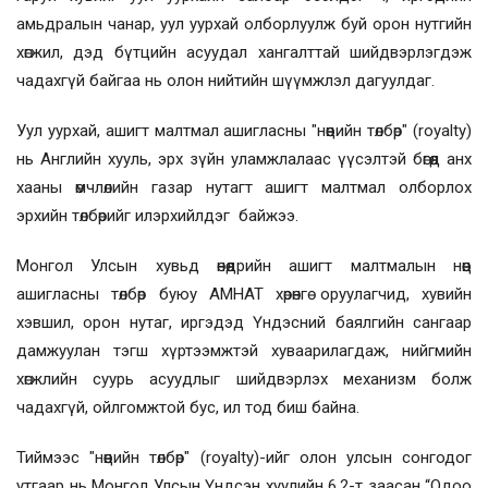
амьдралын чанар, уул уурхай олборлуулж буй орон нутгийн
хөгжил, дэд бүтцийн асуудал хангалттай шийдвэрлэгдэж
чадахгүй байгаа нь олон нийтийн шүүмжлэл дагуулдаг.
Уул уурхай, ашигт малтмал ашигласны "нөөцийн төлбөр" (royalty)
нь Английн хууль, эрх зүйн уламжлалаас үүсэлтэй бөгөөд анх
хааны өмчлөлийн газар нутагт ашигт малтмал олборлох
эрхийн төлбөрийг илэрхийлдэг байжээ.
Монгол Улсын хувьд өнөөдрийн ашигт малтмалын нөөц
ашигласны төлбөр буюу АМНАТ хөрөнгө оруулагчид, хувийн
хэвшил, орон нутаг, иргэдэд Үндэсний баялгийн сангаар
дамжуулан тэгш хүртээмжтэй хуваарилагдаж, нийгмийн
хөгжлийн суурь асуудлыг шийдвэрлэх механизм болж
чадахгүй, ойлгомжтой бус, ил тод биш байна.
Тиймээс "нөөцийн төлбөр" (royalty)-ийг олон улсын сонгодог
утгаар нь Монгол Улсын Үндсэн хуулийн 6.2-т заасан “Одоо