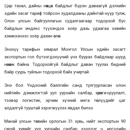
Цар тахал, дайны нөхцөл байдлыг бүрэн даваагүй дэлхийн
эдийн засаг тариф тойрсон худалдааны дайнтай нүүр тулж,
Олон улсын байгууллагын судалгаагаар тодорхой бус
байдлын индекс түүхэндээ хоёр дахь удаагаа хэвийн
хэмжээнээс хоёр дахин өслөө.
Энэхүү тарифын хямрал Монгол Улсын эдийн засагт
экспортын гол бүтээгдэхүүний үнэ буурах байдлаар шууд
нөлөөлж байна. Тодорхойгүй байдлыг даван туулах бидний
байр суурь туйлын тодорхой байх учиртай.
Энэ бол Үндэсний баялгийн санд тулгуурласан олон
нийтийн дэмжлэгтэй уул уурхайн салбар, хөрөнгө оруулалт,
тээвэр логистик, эрчим хүчний мега төслүүдийг цаг
алдалгүй тууштай хэрэгжүүлэх явдал билээ.
Манай улсын төсвийн орлогын 31 хувь, нийт экспортын 90
гаруй хувийг уул уурхайн салбар эзэлдэг ч, иргэдийн