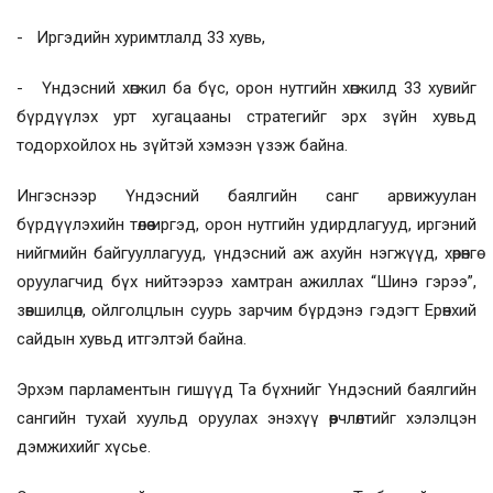
- Иргэдийн хуримтлалд 33 хувь,
- Үндэсний хөгжил ба бүс, орон нутгийн хөгжилд 33 хувийг
бүрдүүлэх урт хугацааны стратегийг эрх зүйн хувьд
тодорхойлох нь зүйтэй хэмээн үзэж байна.
Ингэснээр Үндэсний баялгийн санг арвижуулан
бүрдүүлэхийн төлөө иргэд, орон нутгийн удирдлагууд, иргэний
нийгмийн байгууллагууд, үндэсний аж ахуйн нэгжүүд, хөрөнгө
оруулагчид бүх нийтээрээ хамтран ажиллах “Шинэ гэрээ”,
зөвшилцөл, ойлголцлын суурь зарчим бүрдэнэ гэдэгт Ерөнхий
сайдын хувьд итгэлтэй байна.
Эрхэм парламентын гишүүд Та бүхнийг Үндэсний баялгийн
сангийн тухай хуульд оруулах энэхүү өөрчлөлтийг хэлэлцэн
дэмжихийг хүсье.