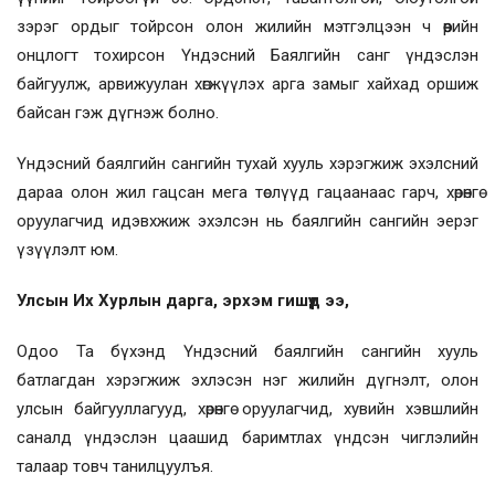
зэрэг ордыг тойрсон олон жилийн мэтгэлцээн ч өөрийн
онцлогт тохирсон Үндэсний Баялгийн санг үндэслэн
байгуулж, арвижуулан хөгжүүлэх арга замыг хайхад оршиж
байсан гэж дүгнэж болно.
Үндэсний баялгийн сангийн тухай хууль хэрэгжиж эхэлсний
дараа олон жил гацсан мега төслүүд гацаанаас гарч, хөрөнгө
оруулагчид идэвхжиж эхэлсэн нь баялгийн сангийн эерэг
үзүүлэлт юм.
Улсын Их Хурлын дарга, эрхэм гишүүд ээ,
Одоо Та бүхэнд Үндэсний баялгийн сангийн хууль
батлагдан хэрэгжиж эхлэсэн нэг жилийн дүгнэлт, олон
улсын байгууллагууд, хөрөнгө оруулагчид, хувийн хэвшлийн
саналд үндэслэн цаашид баримтлах үндсэн чиглэлийн
талаар товч танилцуулъя.