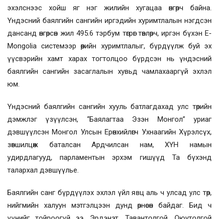
эхэлснээс хойш яг нэг жилийн хугацаа өнгөрч байна.
Үндэсний баялгийн сангийн иргэдийн хуримтлалын нэгдсэн
дансанд өнгөрсөн жил 495.6 тэрбум төгрөг төвлөрч, иргэн бүхэн E-
Mongolia системээр өөрийн хуримтлалыг, бүрдүүлж буй эх
үүсвэрийн хамт харах тогтолцоо бүрдсэн нь үндэсний
баялгийн сангийн засаглалын хувьд чамлахааргүй эхлэл
юм.
Үндэсний баялгийн сангийн хууль батлагдахад улс төрийн
дэмжлэг үзүүлсэн, “Баялагтаа Эзэн Монгол” уриаг
дэвшүүлсэн Монгол Улсын Ерөнхийлөгч Ухнаагийн Хүрэлсүх,
зөвшилцөж баталсан Ардчилсан нам, ХҮН намын
удирдлагууд, парламентын эрхэм гишүүд Та бүхэнд
талархал дэвшүүлье.
Баялгийн санг бүрдүүлэх эхлэл үйл явц аль ч улсад улс төр,
нийгмийн халуун мэтгэлцээн дунд өрнөсөн байдаг. Бид ч
үүнийг тойроогүй ээ. Эрдэнэт, Тавантолгой, Оюутолгой