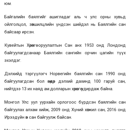
юм.
Байгалийн баялгийг ашигладаг аль ч улс орны хувьд
ойлголцол, зөвшилцлийн үндсэн шийдэл нь Баялгийн сан
байсаар ирсэн.
Кувейтын Хөрөнгө оруулалтын Сан анх 1953 онд Лондонд
байгуулагдсанаар Баялгийн сангийн орчин цагийн түүх
эхэлдэг.
Дэлхийд тэргүүлэгч Норвегийн баялгийн сан 1990 онд
байгуулагдсан бол өнөөдөр дэлхий дахинд 100 гаруй сан,
нийтдээ 13 их наяд ам.долларын хөрөнгө удирдаж байна.
Монгол Улс уул уурхайн орлогоос бүрдсэн баялгийн сан
байгуулах алхам хийж, 2009 онд Хүний хөгжил сан, 2016 онд
Ирээдүйн өв сан байгуулж байсан.