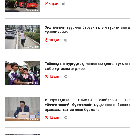
9 цаг
Энхтайваны гүүрний баруун талын туслах замд
хучилт хийнэ
10 цаг
Тайландын сургуульд гарсан халдлагын улмаас
хоёр хүн амиа алджээ
12 цаг
Б.Пүрэвдагва: Найман салбарын 103
үйлчилгээний бүртгэлийг цуцалснаар бизнес
эрхлэхэд таатай нөхцөл бүрдэнэ
12 цаг