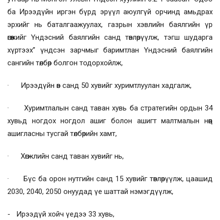
ба Ирээдүйн иргэн бүрд эрүүл аюулгүй орчинд амьдрах
эрхийг нь баталгаажуулах, газрын хэвлийн баялгийн үр
өгөөжийг Үндэсний баялгийн санд төвлөрүүлж, тэгш шударга
хүртээх” үндсэн зарчмыг баримтлан Үндэсний баялгийн
сангийн төлбөр болгон тодорхойлж,
· Ирээдүйн өв санд 50 хувийг хуримтлуулан хадгалж,
· Хуримтлалын санд таван хувь ба стратегийн ордын 34
хувьд ногдох ногдол ашиг болон ашигт малтмалын нөөц
ашигласны тусгай төлбөрийн хамт,
· Хөгжлийн санд таван хувийг нь,
· Бүс ба орон нутгийн санд 15 хувийг төвлөрүүлж, цаашид
2030, 2040, 2050 онуудад үе шаттай нэмэгдүүлж,
- Ирээдүй хойч үедээ 33 хувь,