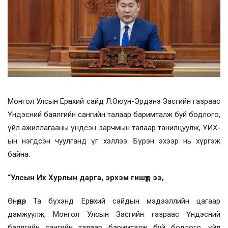
Монгол Улсын Ерөнхий сайд Л.Оюун-Эрдэнэ Засгийн газраас
Үндэсний баялгийн сангийн талаар баримталж буй бодлого,
үйл ажиллагааны үндсэн зарчмын талаар танилцуулж, УИХ-
ын нэгдсэн чуулганд үг хэллээ. Бүрэн эхээр нь хүргэж
байна.
“Улсын Их Хурлын дарга, эрхэм гишүүд ээ,
Өнөөдөр Та бүхэнд Ерөнхий сайдын мэдээллийн цагаар
дамжуулж, Монгол Улсын Засгийн газраас Үндэсний
баялгийн сангийн талаар баримталж буй бодлого, үйл