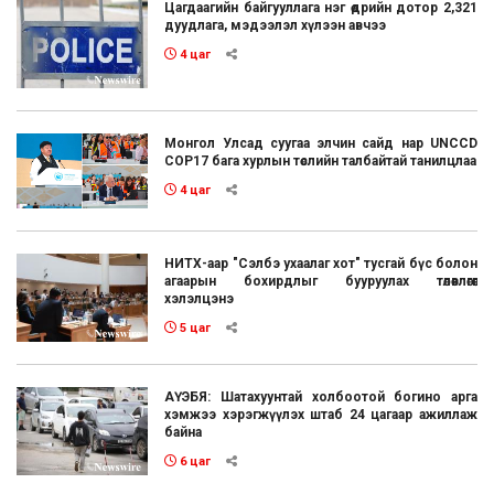
Цагдаагийн байгууллага нэг өдрийн дотор 2,321
дуудлага, мэдээлэл хүлээн авчээ
4 цаг
Монгол Улсад суугаа элчин сайд нар UNCCD
COP17 бага хурлын төслийн талбайтай танилцлаа
4 цаг
НИТХ-аар "Сэлбэ ухаалаг хот" тусгай бүс болон
агаарын бохирдлыг бууруулах төлөвлөгөөг
хэлэлцэнэ
5 цаг
АҮЭБЯ: Шатахуунтай холбоотой богино арга
хэмжээ хэрэгжүүлэх штаб 24 цагаар ажиллаж
байна
6 цаг