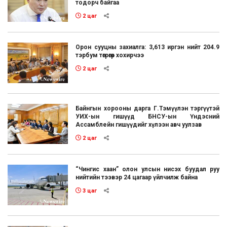
тодорч байгаа
2 цаг
Орон сууцны захиалга: 3,613 иргэн нийт 204.9
тэрбум төгрөгөөр хохирчээ
2 цаг
Байнгын хорооны дарга Г.Тэмүүлэн тэргүүтэй
УИХ-ын гишүүд БНСУ-ын Үндэсний
Ассамблейн гишүүдийг хүлээн авч уулзав
2 цаг
“Чингис хаан” олон улсын нисэх буудал руу
нийтийн тээвэр 24 цагаар үйлчилж байна
3 цаг