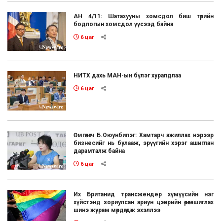
АН 4/11: Шатахууны хомсдол биш төрийн
бодлогын хомсдол үүсээд байна
6 цаг
НИТХ дахь МАН-ын бүлэг хуралдлаа
6 цаг
Өмгөөлөгч Б.Оюунбилэг: Хамтарч ажиллах нэрээр
бизнесийг нь булааж, эрүүгийн хэрэг ашиглан
дарамталж байна
6 цаг
Их Британид трансжендер хүмүүсийн нэг
хүйстэнд зориулсан ариун цэврийн өрөө ашиглах
шинэ журам мөрдөгдөж эхэллээ