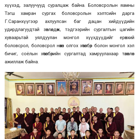
хүүхэд, залуучууд суралцаж байна. Боловсролын яамны
Тэгш хамран сургах боловсролын хэлтсийн дарга
Г.Саранхүүгээр ахлуулсан баг дацан хийдүүдийн
удирдлагуудтай зөвлөлдөж, тэдгээрийн сургалтын цагийн
хуваарьтай уялдуулан монгол хүүхдүүдийг ерөнхий
боловсрол, боловсрол нөхөн олгох хөтөлбөр болон монгол хэл
бичиг, соёлын хөтөлбөрийн сургалтад хамруулахаар төлөвлөн
ажиллаж байна.