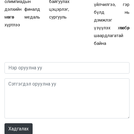
олимпиадын
байгуулах
үйлчилгээ, гэр
дэлхийн финалд
цэцэрлэг,
бүлд нь
мөнгөн медаль
сургууль
дэмжлэг
хүртлээ
үзүүлэх хөтөлбөр
шаардлагатай
байна
0 / 1000
Хадгалах