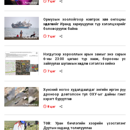
7 цаг
Ормузын хоолойгоор нэвтрэх хөлөг онгоцны
хөдөлгөөнийг Иранд хариуцуулах түр хэлэлцээрийг
боловсруулж байна
7 цаг
Нэгдүгээр хорооллын арын замыг энэ сарын
6-ны 23:00 цагаас түр хааж, борооны ус
зайлуулах шугамын хөндлөн сэтэлгээ хийнэ
7 цаг
Хүнсний ногоо худалдаалдаг энгийн иргэн рүү
дроноор довтолсон тул ОХУ-ыг дайны гэмт
хэрэгт буруутгав
8 цаг
ТӨВ: Уран бичлэгийн хээрийн үзэсгэлэнг
Дуутын хаданд толилууллаа