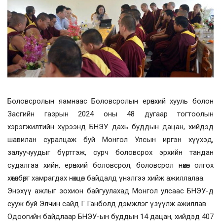
Боловсролын яамнаас Боловсролын ерөнхий хууль болон
Засгийн газрын 2024 оны 48 дугаар тогтоолын
хэрэгжилтийн хүрээнд БНЭУ дахь буддын дацан, хийдэд
шавилан суралцаж буй Монгол Улсын иргэн хүүхэд,
залуучуудыг бүртгэж, сурч боловсрох эрхийн тандан
судалгаа хийн, ерөнхий боловсрол, боловсрол нөхөн олгох
хөтөлбөрт хамрагдах нөхцөл байдалд үнэлгээ хийж ажиллалаа.
Энэхүү ажлыг зохион байгуулахад Монгол улсаас БНЭУ-д
сууж буй Элчин сайд Г.Ганболд дэмжлэг үзүүлж ажиллав.
Одоогийн байдлаар БНЭУ-ын буддын 14 дацан, хийдэд 407