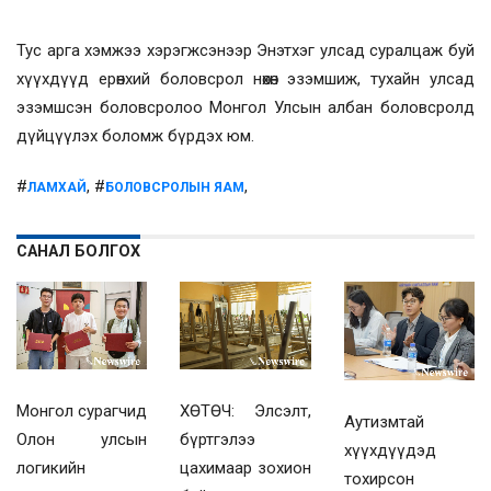
Тус арга хэмжээ хэрэгжсэнээр Энэтхэг улсад суралцаж буй
хүүхдүүд ерөнхий боловсрол нөхөн эзэмшиж, тухайн улсад
эзэмшсэн боловсролоо Монгол Улсын албан боловсролд
дүйцүүлэх боломж бүрдэх юм.
#
, #
,
ЛАМХАЙ
БОЛОВСРОЛЫН ЯАМ
САНАЛ БОЛГОХ
Монгол сурагчид
ХӨТӨЧ: Элсэлт,
Аутизмтай
Олон улсын
бүртгэлээ
хүүхдүүдэд
логикийн
цахимаар зохион
тохирсон