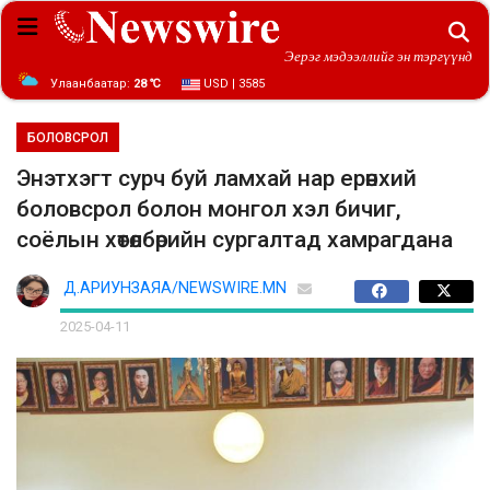
Эерэг мэдээллийг эн тэргүүнд
Улаанбаатар:
28 ℃
USD | 3585
БОЛОВСРОЛ
Энэтхэгт сурч буй ламхай нар ерөнхий
боловсрол болон монгол хэл бичиг,
соёлын хөтөлбөрийн сургалтад хамрагдана
Д.АРИУНЗАЯА/NEWSWIRE.MN
2025-04-11