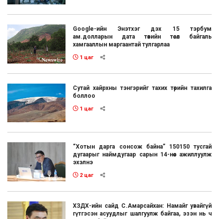
Google-ийн Энэтхэг дэх 15 тэрбум
ам.долларын дата төвийн төсөл байгаль
хамгааллын маргаантай тулгарлаа
1 цаг
Сутай хайрхны тэнгэрийг тахих төрийн тахилга
боллоо
1 цаг
“Хотын дарга сонсож байна” 150150 тусгай
дугаарыг наймдугаар сарын 14-нөөс ажиллуулж
эхэлнэ
2 цаг
ХЗДХ-ийн сайд С.Амарсайхан: Намайг увайгүй
гүтгэсэн асуудлыг шалгуулж байгаа, эзэн нь ч