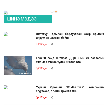
ШИНЭ МЭДЭЭ
Шатахуун дамлан борлуулсан хоёр зөрчлийг
илрүүлэн шалгаж байна
17 цаг
Ерөнхий сайд Н.Учрал ДЦС-3-ын их засварын
ажлыг эрчимжүүлэх чиглэл өглөө
17 цаг
Украин Оросын "Wildberries" компанийн
агуулахад дроны цохилт өглөө
17 цаг