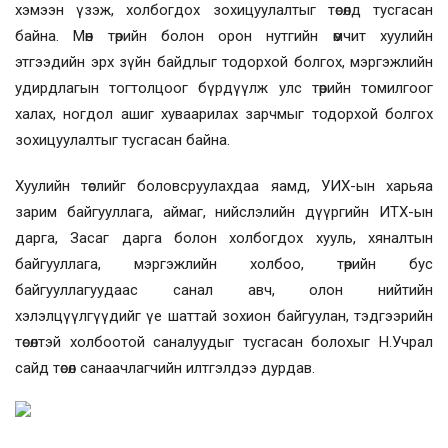
хэмээн үзэж, холбогдох зохицуулалтыг төсөлд тусгасан
байна. Мөн төрийн болон орон нутгийн өмчит хуулийн
этгээдийн эрх зүйн байдлыг тодорхой болгох, мэргэжлийн
удирдлагын тогтолцоог бүрдүүлж улс төрийн томилгоог
халах,
ногдол ашиг хуваарилах зарчмыг тодорхой болгох
зохицуулалтыг тусгасан байна.
Хуулийн төслийг боловсруулахдаа яамд, УИХ-ын харьяа
зарим байгууллага, аймаг, нийслэлийн дүүргийн ИТХ-ын
дарга, Засаг дарга болон холбогдох хууль, хяналтын
байгууллага, мэргэжлийн холбоо, төрийн бус
байгууллагуудаас санал авч, олон нийтийн
хэлэлцүүлгүүдийг үе шаттай зохион байгуулан, тэдгээрийн
төсөлтэй холбоотой саналуудыг тусгасан болохыг Н.Учрал
сайд төсөл санаачлагчийн илтгэлдээ дурдав.