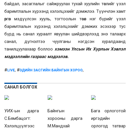
байдал, засаглалыг сайжруулах тухай хуулийн төслийг үзэл
баримтлалын хүрээнд хэлэлцэхийг дэмжлээ. Түүнчлэн хамт
өргөн мэдүүлсэн хууль, тогтоолын төсөл нэг бүрийг үзэл
баримтлалын хүрээнд хэлэлцэхийг дэмжих эсэхээр тус
бүрд нь санал хураалт явуулан шийдвэрлээд энэ талаарх
санал, дүгнэлтээ чуулганы нэгдсэн хуралдаанд
танилцуулахаар боллоо
хэмээн Улсын Их Хурлын Хэвлэл
мэдээллийн газраас мэдээлэв.
#
, #
,
LIVE
ЭДИЙН ЗАСГИЙН БАЙНГЫН ХОРОО
САНАЛ БОЛГОХ
УИХ-ын дарга
Байнгын
Бага орлоготой
С.Бямбацогт:
хорооны дарга
иргэдийн
Хэлэлцүүлгээс
М.Мандхай
орлогод татвар