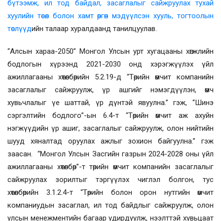
бүтээмж, ил тод байдал, засаглалыг сайжруулах тухай
хуулийн төсөл болон хамт өргөн мэдүүлсэн хууль, тогтоолын
төслүүд
ийн талаар хуралдаанд танилцуулав.
“Алсын хараа-2050” Монгол Улсын урт хугацааны хөгжлийн
бодлогын хүрээнд 2021-2030 онд хэрэгжүүлэх үйл
ажиллагааны хөтөлбөрийн 5.2.19-д “Төрийн өмчит компанийн
засаглалыг сайжруулж, үр ашгийг нэмэгдүүлэн, өмч
хувьчлалыг үе шаттай, үр дүнтэй явуулна.” гэж, “Шинэ
сэргэлтийн бодлого”-ын 6.4-т “Төрийн өмчит аж ахуйн
нэгжүүдийн үр ашиг, засаглалыг сайжруулж, олон нийтийн
шууд хяналтад оруулах ажлыг зохион байгуулна.” гэж
заасан. “Монгол Улсын Засгийн газрын 2024-2028 оны үйл
ажиллагааны хөтөлбөр”-т төрийн өмчит компанийн засаглалыг
сайжруулах зорилтыг тэргүүлэх чиглэл болгон, тус
хөтөлбөрийн 3.1.2.4-т “Төрийн болон орон нутгийн өмчит
компаниудын засаглал, ил тод байдлыг сайжруулж, олон
улсын менежментийн багаар удирдуулж, нээлттэй хувьцаат