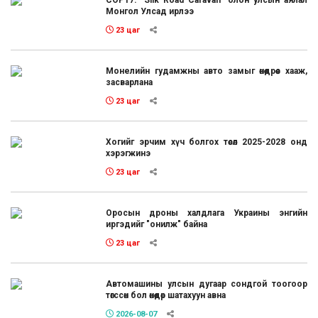
COP17: "Silk Road Caravan" олон улсын аялал
Монгол Улсад ирлээ
23 цаг
Монелийн гудамжны авто замыг өнөөдрөөс хааж,
засварлана
23 цаг
Хогийг эрчим хүч болгох төсөл 2025-2028 онд
хэрэгжинэ
23 цаг
Оросын дроны халдлага Украины энгийн
иргэдийг "онилж" байна
23 цаг
Автомашины улсын дугаар сондгой тоогоор
төгссөн бол өнөөдөр шатахуун авна
2026-08-07