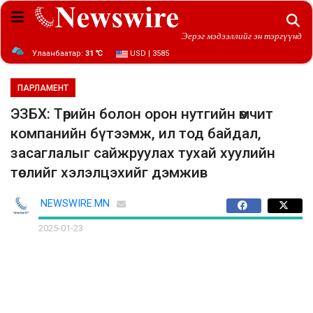
Эерэг мэдээллийг эн тэргүүнд
Улаанбаатар:
31 ℃
USD | 3585
ПАРЛАМЕНТ
ЭЗБХ: Төрийн болон орон нутгийн өмчит
компанийн бүтээмж, ил тод байдал,
засаглалыг сайжруулах тухай хуулийн
төслийг хэлэлцэхийг дэмжив
NEWSWIRE.MN
2025-01-23