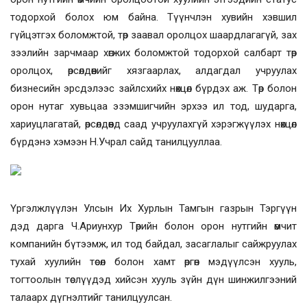
тодорхой болох юм байна. Түүнчлэн хувийн хэвшил
гүйцэтгэх боломжтой, төр заавал оролцох шаардлагагүй, зах
зээлийн зарчмаар хөгжих боломжтой тодорхой салбарт төр
оролцох, өрсөлдөөнийг хязгаарлах, алдагдал учруулах
бизнесийн эрсдэлээс зайлсхийх нөхцөл бүрдэх аж. Төр болон
орон нутаг хувьцаа эзэмшигчийн эрхээ ил тод, шударга,
хариуцлагатай, өрсөлдөөнд саад учруулахгүй хэрэгжүүлэх нөхцөл
бүрдэнэ хэмээн Н.Учрал сайд танилцууллаа.
Үргэлжлүүлэн Улсын Их Хурлын Тамгын газрын Тэргүүн
дэд дарга Ч.Ариунхур Төрийн болон орон нутгийн өмчит
компанийн бүтээмж, ил тод байдал, засаглалыг сайжруулах
тухай хуулийн төсөл болон хамт өргөн мэдүүлсэн хууль,
тогтоолын төслүүдэд хийсэн хууль зүйн дүн шинжилгээний
талаарх дүгнэлтийг танилцуулсан.