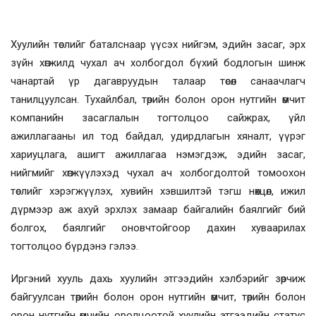
Хуулийн төслийг баталснаар үүсэх нийгэм, эдийн засаг, эрх
зүйн хөгжилд чухал ач холбогдол бүхий бодлогын шинж
чанартай үр дагавруудын талаар төсөл санаачлагч
танилцуулсан. Тухайлбал, төрийн болон орон нутгийн өмчит
компанийн засаглалын тогтолцоо сайжрах, үйл
ажиллагааны ил тод байдал, удирдлагын хяналт, үүрэг
хариуцлага, ашигт ажиллагаа нэмэгдэж, эдийн засаг,
нийгмийг хөгжүүлэхэд чухал ач холбогдолтой томоохон
төслийг хэрэгжүүлэх, хувийн хэвшилтэй тэгш нөхцөл, ижил
дүрмээр аж ахуй эрхлэх замаар байгалийн баялгийг бий
болгох, баялгийг оновчтойгоор дахин хуваарилах
тогтолцоо бүрдэнэ гэлээ.
Иргэний хууль дахь хуулийн этгээдийн хэлбэрийг зөрчиж
байгуулсан төрийн болон орон нутгийн өмчит, төрийн болон
орон нутгийн өмчийн оролцоотой хуулийн этгээдийн статус