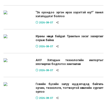
"Эх орондоо эргэн ирэх хэрэгтэй юу?" панел
хэлэлцүүлэг боллоо
2026-08-07
Ираны нөхцөл байдал Трампын засаг захиргааг
сорьж байна
2026-08-07
АНУ Хятадын технологийн импортыг
хязгаарлах бодлогоо хамгаалав
2026-08-07
Говийн бүсийн залуу нүүдэлчдэд байгаль
орчин, технологи, тогтвортой хөгжлийн сургалт
орлоо
2026-08-07