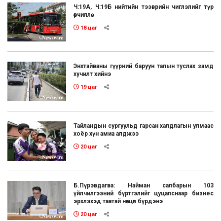
Ч:19А, Ч:19Б нийтийн тээврийн чиглэлийг түр
өөрчиллөө
18 цаг
Энхтайваны гүүрний баруун талын туслах замд
хучилт хийнэ
19 цаг
Тайландын сургуульд гарсан халдлагын улмаас
хоёр хүн амиа алджээ
20 цаг
Б.Пүрэвдагва: Найман салбарын 103
үйлчилгээний бүртгэлийг цуцалснаар бизнес
эрхлэхэд таатай нөхцөл бүрдэнэ
20 цаг