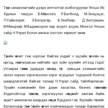
Төсөл санаачлагчийн дээрх илтгэлтэй холбогдуулан Улсын Их
Хурлын гишүүн Б.Мөнхсоёл, Р.Батболд, М.Энхцэцэг,
П.Сайнзориг, Э.Батшугар, Б.Энхбаяр, Д.Энхтүвшин,
М.Мандхай, М.Бадамсүрэн нар асуулт асууж, Монгол Улсын
сайд Н.Учрал болон ажлын хэсгээс хариулт авав.
Төрийн өмчит гэж нэрлэж байгаа хэдий ч эцсийн өмчлөгч нь
иргэд, нөгөө талаасаа нийтийн эрх зүйн хуулийн этгээд гэдэг
утгаараа төлөөлөн удирдах зөвлөлд төр хувьцаа эзэмшигчийн
эрхээ хэрхэн хэрэгжүүлэх зэрэг асуудлыг тодорхой болгох
шаардлагатай байгаа талаар Н.Учрал сайд тайлбарласан.
Тухайн компанийн бие дааж засаглах, бизнес төлөвлөгөөгөө
бодитойгоор төлөвлөж, хэрэгжүүлэх нөхцөлийг хангаж байж
ашигт ажиллагаа шаардах нөхцөл бүрдэнэ гэв. Хуулийн төслийг
баталснаар төрөөс төрийн өмчит компаниудын талаар баримтлах