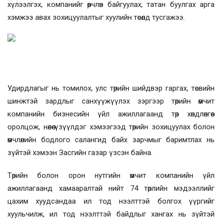
хүлээлгэх, компанийг өөрчлөн байгуулах, татан буулгах арга
хэмжээ авах зохицуулалтыг хуулийн төсөлд тусгажээ.
Удирдлагыг нь томилох, улс төрийн шийдвэр гаргах, төсвийн
шинжтэй зардлыг санхүүжүүлэх зэргээр төрийн өмчит
компанийн бизнесийн үйл ажиллагаанд төр хөндлөнгөөс
оролцож, нөлөө үзүүлдэг хэмээгээд төрийн зохицуулах болон
өмчлөлийн бодлого салангид байх зарчмыг баримтлах нь
зүйтэй хэмээн Засгийн газар үзсэн байна.
Төрийн болон орон нутгийн өмчит компанийн үйл
ажиллагаанд хамааралтай нийт 74 төрлийн мэдээллийг
цахим хуудсандаа ил тод нээлттэй болгох үүргийг
хуульчилж, ил тод нээлттэй байдлыг хангах нь зүйтэй