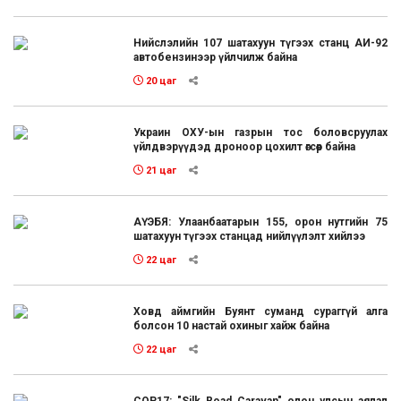
Нийслэлийн 107 шатахуун түгээх станц АИ-92
автобензинээр үйлчилж байна
20 цаг
Украин ОХУ-ын газрын тос боловсруулах
үйлдвэрүүдэд дроноор цохилт өгсөөр байна
21 цаг
АҮЭБЯ: Улаанбаатарын 155, орон нутгийн 75
шатахуун түгээх станцад нийлүүлэлт хийлээ
22 цаг
Ховд аймгийн Буянт суманд сураггүй алга
болсон 10 настай охиныг хайж байна
22 цаг