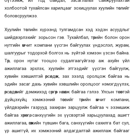
бүтээмж, ил тод байдал, засаглалыг сайжруулахтай
холбоотой тухайлсан харилцааг зохицуулах хуулийн төслийг
боловсруулжээ.
Хуулийн төслийн хүрээнд тулгамдсан хэд хэдэн асуудлыг
шийдвэрлэхийг зорьсон гэв. Тухайлбал, төрийн болон орон
нутгийн өмчит компани үүсгэн байгуулах үндэслэл, журам,
шалгуурыг тодорхой болгох нь зүйтэй хэмээн үзсэн байна.
Төр, орон нутаг тооцоо судалгаагүйгээр аж ахуйн үйл
ажиллагаа эрхлэх, хуулийн этгээдийг үүсгэн байгуулж,
хувийн хэвшилтэй өрсөлдөж, зах зээлд оролцож байгаа нь
эдийн засаг дахь хувийн хэвшлийн оролцоог нэмэгдүүлэх,
өрсөлдөөнийг дэмжихэд сөргөөр нөлөөлж байгаа гэлээ. Улсын төсөвтэй
дүйцэхүйц хэмжээний төсвийг төрийн өмчит компани,
үйлдвэрийн газрууд захиран зарцуулж байгаа ч эзэмшиж
байгаа хөрөнгө, санхүүгийн эх үүсвэртэй харьцуулахад ашигт
ажиллагаа, өгөөжийн түвшин бага, санхүүгийн сахилга бат сул,
үр ашиггүй, их хэмжээний алдагдалтай ажиллаж байгааг