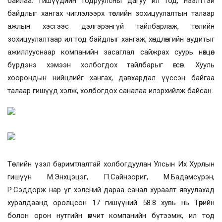
байлаа. Гишүүдийн тодруулсны дагуу ил тод, нээлттэй
байдлыг хангах чиглэлээрх төслийн зохицуулалтын талаар
ажлын хэсгээс дэлгэрэнгүй тайлбарлаж, төслийн
зохицуулалтаар ил тод байдлыг хангаж, хөндлөнгийн аудитыг
ажиллууснаар компанийн засаглал сайжрах суурь нөхцөл
бүрдэнэ хэмээн холбогдох тайлбарыг өгсөн. Хууль
хоорондын нийцлийг хангах, давхардал үүссэн байгаа
талаар гишүүд хэлж, холбогдох саналаа илэрхийлж байсан.
Төслийн үзэл баримтлалтай холбогдуулан Улсын Их Хурлын
гишүүн М.Энхцэцэг, П.Сайнзориг, М.Бадамсүрэн,
Р.Сэддорж нар үг хэлсний дараа санал хураалт явуулахад
хуралдаанд оролцсон 17 гишүүний 58.8 хувь нь Төрийн
болон орон нутгийн өмчит компанийн бүтээмж, ил тод