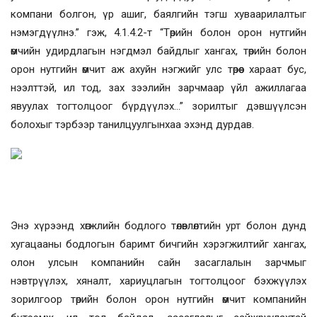
компани болгон, үр ашиг, баялгийн тэгш хуваарилалтыг
нэмэгдүүлнэ.” гэж, 4.1.4.2-т “Төрийн болон орон нутгийн
өмчийн удирдлагын нэгдмэл байдлыг хангах, төрийн болон
орон нутгийн өмчит аж ахуйн нэгжийг улс төрөөс хараат бус,
нээлттэй, ил тод, зах зээлийн зарчмаар үйл ажиллагаа
явуулах тогтолцоог бүрдүүлэх...” зорилтыг дэвшүүлсэн
болохыг тэрбээр танилцуулгынхаа эхэнд дурдав.
Энэ хүрээнд хөгжлийн бодлого төлөвлөлтийн урт болон дунд
хугацааны бодлогын баримт бичгийн хэрэгжилтийг хангах,
олон улсын компанийн сайн засаглалын зарчмыг
нэвтрүүлэх, хяналт, хариуцлагын тогтолцоог бэхжүүлэх
зорилгоор төрийн болон орон нутгийн өмчит компанийн