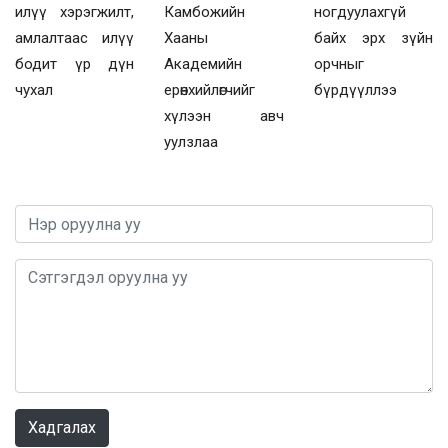
илүү хэрэгжилт,
Камбожийн
ногдуулахгүй
амлалтаас илүү
Хааны
байх эрх зүйн
бодит үр дүн
Академийн
орчныг
чухал
ерөнхийлөгчийг
бүрдүүллээ
хүлээн авч
уулзлаа
0 / 1000
Хадгалах