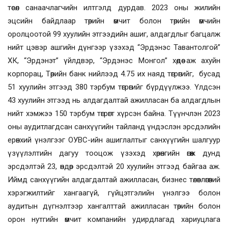
төсөл санаачлагчийн илтгэлд дурдав. 2023 оны жилийн
эцсийн байдлаар төрийн өмчит болон төрийн өмчийн
оролцоотой 99 хуулийн этгээдийн ашиг, алдагдлыг багцалж
нийт цэвэр ашгийн дүнгээр үзэхэд “Эрдэнэс Тавантолгой”
ХК, “Эрдэнэт” үйлдвэр, “Эрдэнэс Монгол” хөдөө аж ахуйн
корпорац, Төрийн банк нийлээд 4.75 их наяд төгрөгийг, бусад
51 хуулийн этгээд 380 тэрбум төгрөгийг бүрдүүлжээ. Үлдсэн
43 хуулийн этгээд нь алдагдалтай ажилласан ба алдагдлын
нийт хэмжээ 150 тэрбум төгрөгт хүрсэн байна. Түүнчлэн 2023
оны аудитлагдсан санхүүгийн тайланд үндэслэн эрсдэлийн
ерөнхий үнэлгээг ОУВС-ийн ашиглалтыг санхүүгийн шалгуур
үзүүлэлтийн дагуу тооцож үзэхэд хөрөнгийн өгөөж дунд
эрсдэлтэй 23, өндөр эрсдэлтэй 20 хуулийн этгээд байгаа аж.
Иймд санхүүгийн алдагдалтай ажилласан, бизнес төлөвлөгөөний
хэрэгжилтийг хангаагүй, гүйцэтгэлийн үнэлгээ болон
аудитын дүгнэлтээр хангалттай ажилласан төрийн болон
орон нутгийн өмчит компанийн удирдлагад хариуцлага