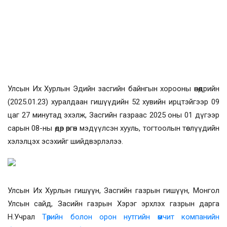
Улсын Их Хурлын Эдийн засгийн байнгын хорооны өнөөдрийн
(2025.01.23) хуралдаан гишүүдийн 52 хувийн ирцтэйгээр 09
цаг 27 минутад эхэлж, Засгийн газраас 2025 оны 01 дүгээр
сарын 08-ны өдөр өргөн мэдүүлсэн хууль, тогтоолын төслүүдийн
хэлэлцэх эсэхийг шийдвэрлэлээ.
Улсын Их Хурлын гишүүн, Засгийн газрын гишүүн, Монгол
Улсын сайд, Засийн газрын Хэрэг эрхлэх газрын дарга
Н.Учрал
Төрийн болон орон нутгийн өмчит компанийн