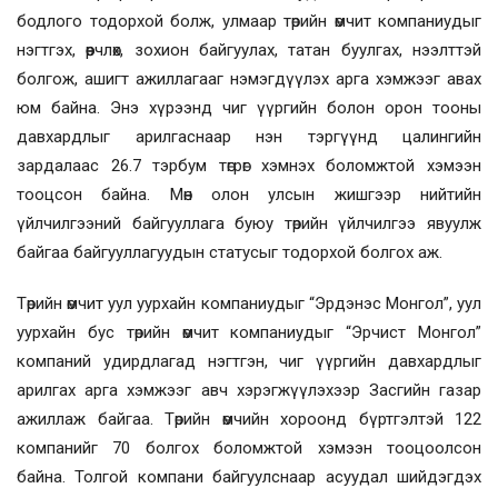
бодлого тодорхой болж, улмаар төрийн өмчит компаниудыг
нэгтгэх, өөрчлөх, зохион байгуулах, татан буулгах, нээлттэй
болгож, ашигт ажиллагааг нэмэгдүүлэх арга хэмжээг авах
юм байна. Энэ хүрээнд чиг үүргийн болон орон тооны
давхардлыг арилгаснаар нэн тэргүүнд цалингийн
зардалаас 26.7 тэрбум төгрөг хэмнэх боломжтой хэмээн
тооцсон байна. Мөн олон улсын жишгээр нийтийн
үйлчилгээний байгууллага буюу төрийн үйлчилгээ явуулж
байгаа байгууллагуудын статусыг тодорхой болгох аж.
Төрийн өмчит уул уурхайн компаниудыг “Эрдэнэс Монгол”, уул
уурхайн бус төрийн өмчит компаниудыг “Эрчист Монгол”
компаний удирдлагад нэгтгэн, чиг үүргийн давхардлыг
арилгах арга хэмжээг авч хэрэгжүүлэхээр Засгийн газар
ажиллаж байгаа. Төрийн өмчийн хороонд бүртгэлтэй 122
компанийг 70 болгох боломжтой хэмээн тооцоолсон
байна. Толгой компани байгуулснаар асуудал шийдэгдэх