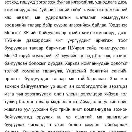
эсэхэд гишүүд эргэлзэж буйгаа илэрхийлж, удирдлага дахь
компаниудаасаа “үйлчилгээний төлбөр” хэмээн их хэмжээний
хөлс авдаг, мөн удирдлагын шатлалыг нэмэгдүүлэх
эрсдэлийн талаар байр сууриа илэрхийлж байлаа. “Эрдэнэс
Монгол” ХК-ийг байгуулснаар төрийн өмчит компаниуд дахь
ТУЗ-ийн давхардсан чиг үүргүүдийг арилгаж, тоог
бууруулсан талаар баримтыг Н.Учрал сайд танилцуулсан.
Мөн 60 гаруй компанийг 31 хуулийн этгээд болгож, зохион
байгуулсан болохыг дурдав. Харьяа компаниудын орлогыг
толгой компани төвлөрүүлж, Үндэсний баялгийн сангийн
орлогыг бүрдүүлдэг талаар мөн тайлбарласан. Энэ мэт
зохион байгуулалтын үр ашиг, ач холбогдолтойн зэрэгцээ
мега төсөл хэрэгжүүлэх, олон улсын хэлэлцээр хийхэд гол
түшиц болдог талаар мэдээлэл өгөв. Иймд олон улсын сайн
жишгээр уул уурхайн бус төрийн өмчит компаниудаа зохион
байгуулалтад оруулах нь үр ашигтай, мөн авлигалыг
бууруулах чиглэлд ч ахиц болно хэмээн тайлбарлаж