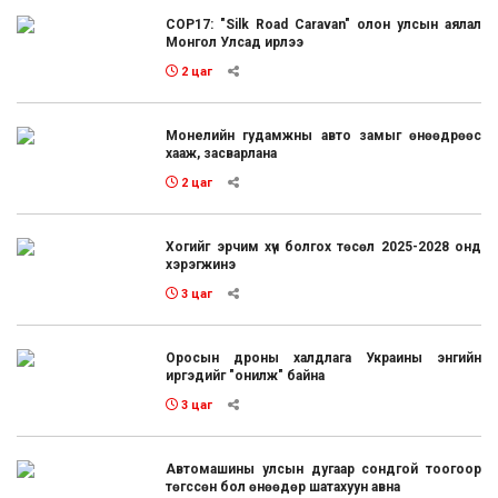
COP17: "Silk Road Caravan" олон улсын аялал
Монгол Улсад ирлээ
2 цаг
Монелийн гудамжны авто замыг өнөөдрөөс
хааж, засварлана
2 цаг
Хогийг эрчим хүч болгох төсөл 2025-2028 онд
хэрэгжинэ
3 цаг
Оросын дроны халдлага Украины энгийн
иргэдийг "онилж" байна
3 цаг
Автомашины улсын дугаар сондгой тоогоор
төгссөн бол өнөөдөр шатахуун авна