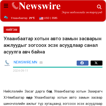
Эерэг мэдээллийг эн тэргүүнд
Улаанбаатар:
29 ℃
USD | 3585
НИЙГЭМ
Улаанбаатар хотын авто замын засварын
ажлуудыг зогсоох эсэх асуудлаар санал
асуулга авч байна
NEWSWIRE.MN
2024-09-11
Нийслэлийн Засаг дарга бөгөөд Улаанбаатар хотын Захирагч
Х.Нямбаатар өнөөдөр Улаанбаатар хотын авто замын засвар
шинэчлэлийн ажлыг түр хугацаанд зогсоох эсэх асуудлаар