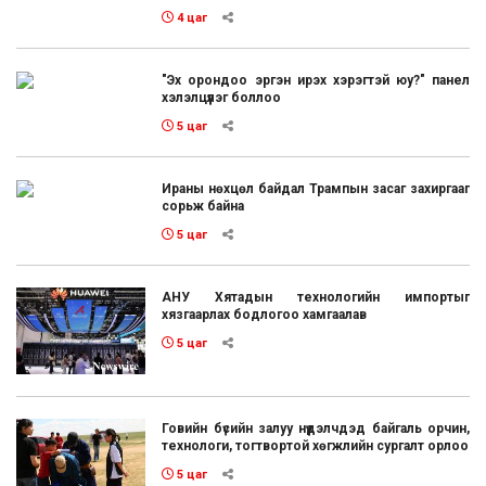
4 цаг
"Эх орондоо эргэн ирэх хэрэгтэй юу?" панел
хэлэлцүүлэг боллоо
5 цаг
Ираны нөхцөл байдал Трампын засаг захиргааг
сорьж байна
5 цаг
АНУ Хятадын технологийн импортыг
хязгаарлах бодлогоо хамгаалав
5 цаг
Говийн бүсийн залуу нүүдэлчдэд байгаль орчин,
технологи, тогтвортой хөгжлийн сургалт орлоо
5 цаг