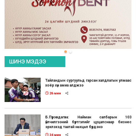
ШИНЭ МЭДЭЭ
Тайландын сургуульд гарсан халдлагын улмаас
хоёр хүн амиа алджээ
26 мин
Б.Пүрэвдагва: Найман салбарын 103
үйлчилгээний бүртгэлийг цуцалснаар бизнес
эрхлэхэд таатай нөхцөл бүрдэнэ
34 мин