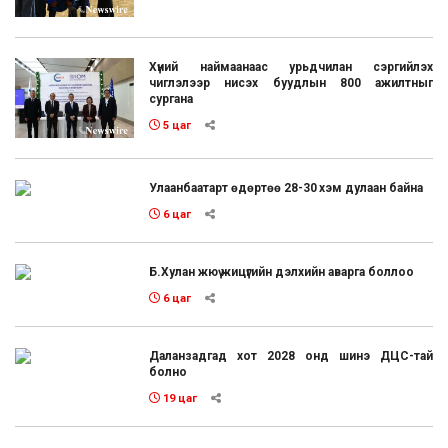
Хүний наймаанаас урьдчилан сэргийлэх
чиглэлээр нисэх буудлын 800 ажилтныг
сургана
5 цаг
Улаанбаатарт өдөртөө 28-30 хэм дулаан байна
6 цаг
Б.Хулан жюү жицүгийн дэлхийн аварга боллоо
6 цаг
Даланзадгад хот 2028 онд шинэ ДЦС-тай
болно
19 цаг