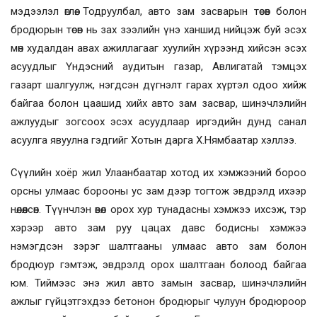
мэдээлэл өглөө. Тодруулбал, авто зам засварын төсөв болон
бродюрын төсөв нь зах зээлийн үнэ ханшид нийцэж буй эсэх
мөн худалдан авах ажиллагааг хуулийн хүрээнд хийсэн эсэх
асуудлыг Үндэсний аудитын газар, Авлигатай тэмцэх
газарт шалгуулж, нэгдсэн дүгнэлт гарах хүртэл одоо хийж
байгаа болон цаашид хийх авто зам засвар, шинэчлэлийн
ажлуудыг зогсоох эсэх асуудлаар иргэдийн дунд санал
асуулга явуулна гэдгийг Хотын дарга Х.Нямбаатар хэллээ.
Сүүлийн хоёр жил Улаанбаатар хотод их хэмжээний бороо
орсны улмаас борооны ус зам дээр тогтож эвдрэлд ихээр
нөлөөлсөн. Түүнчлэн өвөл орох хур тунадасны хэмжээ ихсэж, тэр
хэрээр авто зам руу цацах давс бодисны хэмжээ
нэмэгдсэн зэрэг шалтгааны улмаас авто зам болон
бродюур гэмтэж, эвдрэлд орох шалтгаан болоод байгаа
юм. Тиймээс энэ жил авто замын засвар, шинэчлэлийн
ажлыг гүйцэтгэхдээ бетонон бродюрыг чулуун бродюроор