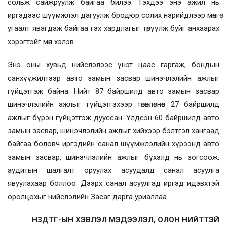
сольж сайжруулж байгаа билээ. Гэхдээ энэ ажил нь
иргэдээс шүүмжлэл дагуулж бродюр солих нэрийдлээр мөнгө
угаалт явагдаж байгаа гэх хардлагыг төрүүлж буйг анхаарах
хэрэгтэйг мөн хэлэв.
Энэ оны хувьд нийслэлээс үнэт цаас гаргаж, бондын
санхүүжилтээр авто замын засвар шинэчлэлийн ажлыг
гүйцэтгэж байна. Нийт 87 байршилд авто замын засвар
шинэчлэлийн ажлыг гүйцэтгэхээр төлөвлөснөөс 27 байршилд
ажлыг бүрэн гүйцэтгэж дууссан. Үлдсэн 60 байршилд авто
замын засвар, шинэчлэлийн ажлыг хийхээр бэлтгэл хангаад
байгаа боловч иргэдийн санал шүүмжлэлийн хүрээнд авто
замын засвар, шинэчлэлийн ажлыг бүхэлд нь зогсоож,
аудитын шалгалт оруулах асуудалд санал асуулга
явуулахаар боллоо. Дээрх санал асуулгад иргэд идэвхтэй
оролцохыг нийслэлийн Засаг дарга уриаллаа.
НЗДТГ-ЫН ХЭВЛЭЛ МЭДЭЭЛЭЛ, ОЛОН НИЙТТЭЙ