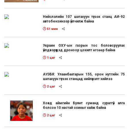
Нийслэлийн 107 шатахуун түгээх станц АИ-92
автобензинээр үйлчилж байна
51 мин
Украин ОХУ-ын газрын тос боловсруулах
үйлдвэрүүдэд дроноор цохилт өгсөөр байна
1 цаг
АҮЭБЯ: Улаанбаатарын 155, орон нутгийн 75
шатахуун түгээх станцад нийлүүлэлт хийлээ
2 цаг
Ховд аймгийн Буянт суманд сураггүй алга
болсон 10 настай охиныг хайж байна
2 цаг