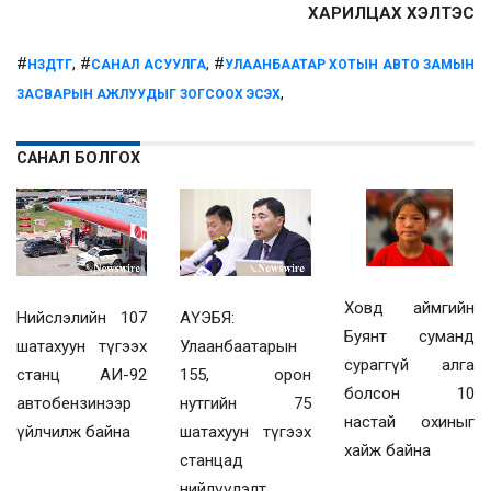
ХАРИЛЦАХ ХЭЛТЭС
#
, #
, #
НЗДТГ
САНАЛ АСУУЛГА
УЛААНБААТАР ХОТЫН АВТО ЗАМЫН
,
ЗАСВАРЫН АЖЛУУДЫГ ЗОГСООХ ЭСЭХ
САНАЛ БОЛГОХ
Ховд аймгийн
Нийслэлийн 107
АҮЭБЯ:
Буянт суманд
шатахуун түгээх
Улаанбаатарын
сураггүй алга
станц АИ-92
155, орон
болсон 10
автобензинээр
нутгийн 75
настай охиныг
үйлчилж байна
шатахуун түгээх
хайж байна
станцад
нийлүүлэлт