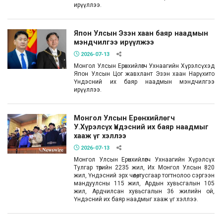
ирүүллээ.
Япон Улсын Эзэн хаан баяр наадмын
мэндчилгээ ирүүлжээ
2026-07-13
Монгол Улсын Ерөнхийлөгч Ухнаагийн Хүрэлсүхэд
Япон Улсын Цог жавхлант Эзэн хаан Нарүхито
Үндэсний их баяр наадмын мэндчилгээ
ирүүллээ.
Монгол Улсын Ерөнхийлөгч
У.Хүрэлсүх Үндэсний их баяр наадмыг
хааж үг хэллээ
2026-07-13
Монгол Улсын Ерөнхийлөгч Ухнаагийн Хүрэлсүх
Тулгар төрийн 2235 жил, Их Монгол Улсын 820
жил, Үндэсний эрх чөлөө, тусгаар тогтнолоо сэргээн
мандуулсны 115 жил, Ардын хувьсгалын 105
жил, Ардчилсан хувьсгалын 36 жилийн ой,
Үндэсний их баяр наадмыг хааж үг хэллээ.