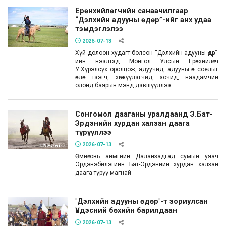
Ерөнхийлөгчийн санаачилгаар
“Дэлхийн адууны өдөр”-ийг анх удаа
тэмдэглэлээ
2026-07-13
Хүй долоон худагт болсон “Дэлхийн адууны өдөр”-
ийн нээлтэд Монгол Улсын Ерөнхийлөгч
У.Хүрэлсүх оролцож, адуучид, адууны өв соёлыг
өвлөн тээгч, хөгжүүлэгчид, зочид, наадамчин
олонд баярын мэнд дэвшүүллээ.
Сонгомол дааганы уралдаанд Э.Бат-
Эрдэнийн хурдан халзан даага
түрүүллээ
2026-07-13
Өмнөговь аймгийн Даланзадгад сумын уяач
Эрдэнэбилэгийн Бат-Эрдэнийн хурдан халзан
даага түрүү магнай
"Дэлхийн адууны өдөр"-т зориулсан
Үндэсний бөхийн барилдаан
2026-07-13