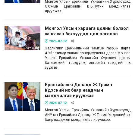
Монгол Улсын Ерөнхийлөгч Ухнаагийн Хүрэлсүхэд
ОХУ-ын Ерөнхийлөгч В.В.Путин мэндчилгээ
ирүүлжээ.
Монгол Улсын харцага цолны болзол
хангасан бөхчүүдэд цол олголоо
2026-07-12
Зарлигийг Ерөнхийлөгчийн Тамгын газрын дарга
А.Үйлстөгөлдөр уншиж сонордуулсны дараа Монгол
Улсын Ерөнхийлөгч Ухнаагийн Хүрэлсүх цолны
батламжийг гардуулж, энгэрийн тэмдгийг нь
зүүж өгөв.
Ерөнхийлөгч Доналд Ж.Трамп
Үндэсний их баяр наадмын
мэндчилгээ ирүүлжээ
2026-07-12
Монгол Улсын Ерөнхийлөгч Ухнаагийн Хүрэлсүхэд
АНУ-ын Ерөнхийлөгч Доналд Ж.Трамп Үндэсний их
баяр наадмын мэндчилгээ ирүүлжээ.