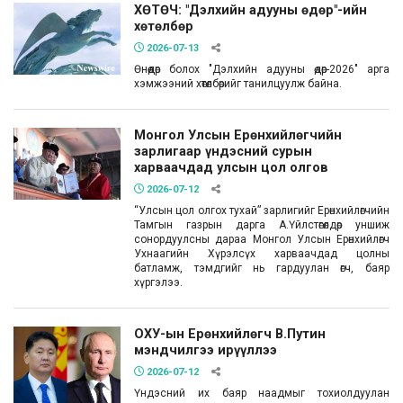
ХӨТӨЧ: "Дэлхийн адууны өдөр"-ийн
хөтөлбөр
2026-07-13
Өнөөдөр болох "Дэлхийн адууны өдөр-2026" арга
хэмжээний хөтөлбөрийг танилцуулж байна.
Монгол Улсын Ерөнхийлөгчийн
зарлигаар үндэсний сурын
харваачдад улсын цол олгов
2026-07-12
“Улсын цол олгох тухай” зарлигийг Ерөнхийлөгчийн
Тамгын газрын дарга А.Үйлстөгөлдөр уншиж
сонордуулсны дараа Монгол Улсын Ерөнхийлөгч
Ухнаагийн Хүрэлсүх харваачдад цолны
батламж, тэмдгийг нь гардуулан өгч, баяр
хүргэлээ.
ОХУ-ын Ерөнхийлөгч В.Путин
мэндчилгээ ирүүллээ
2026-07-12
Үндэсний их баяр наадмыг тохиолдуулан