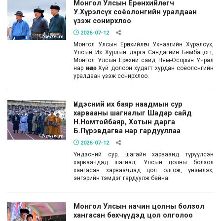
Монгол Улсын Ерөнхийлөгч
У.Хүрэлсүх соёолонгийн уралдаан
үзэж сонирхлоо
2026-07-12
Монгол Улсын Ерөнхийлөгч Ухнаагийн Хүрэлсүх,
Улсын Их Хурлын дарга Сандагийн Бямбацогт,
Монгол Улсын Ерөнхий сайд Ням-Осорын Учрал
нар өнөөдөр Хүй долоон худагт хурдан соёолонгийн
уралдаан үзэж сонирхлоо.
Үндэсний их баяр наадмын сур
харвааны шагналыг Шадар сайд
Н.Номтойбаяр, Хотын дарга
Б.Пүрэвдагва нар гардууллаа
2026-07-12
Үндэсний сур, шагайн харваанд түрүүлсэн
харваачдад шагнал, Улсын цолны болзол
хангасан харваачдад цол олгож, үнэмлэх,
энгэрийн тэмдэг гардуулж байна.
Монгол Улсын начин цолны болзол
хангасан бөхчүүдэд цол олголоо