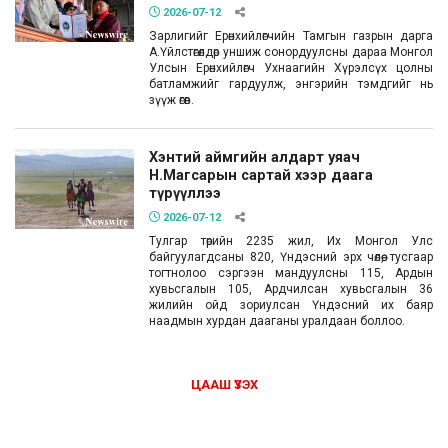
2026-07-12
Зарлигийг Ерөнхийлөгчийн Тамгын газрын дарга
А.Үйлстөгөлдөр уншиж сонордуулсны дараа Монгол
Улсын Ерөнхийлөгч Ухнаагийн Хүрэлсүх цолны
батламжийг гардуулж, энгэрийн тэмдгийг нь
зүүж өгөв.
Хэнтий аймгийн алдарт уяач
Н.Магсарын сартай хээр даага
түрүүллээ
2026-07-12
Тулгар төрийн 2235 жил, Их Монгол Улс
байгуулагдсаны 820, Үндэсний эрх чөлөө, тусгаар
тогтнолоо сэргээн мандуулсны 115, Ардын
хувьсгалын 105, Ардчилсан хувьсгалын 36
жилийн ойд зориулсан Үндэсний их баяр
наадмын хурдан дааганы уралдаан боллоо.
ЦААШ ҮЗЭХ