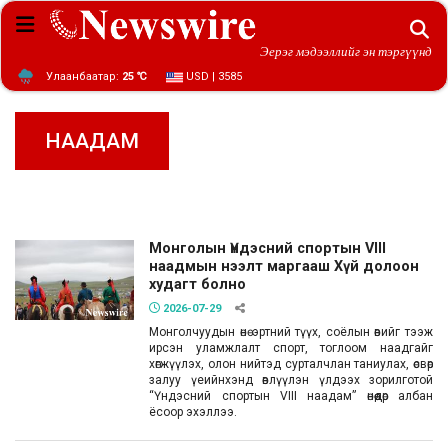
Эерэг мэдээллийг эн тэргүүнд
Улаанбаатар:
25 ℃
USD | 3585
НААДАМ
Монголын Үндэсний спортын VIII
наадмын нээлт маргааш Хүй долоон
худагт болно
2026-07-29
Монголчуудын өнө эртний түүх, соёлын өвийг тээж
ирсэн уламжлалт спорт, тоглоом наадгайг
хөгжүүлэх, олон нийтэд сурталчлан таниулах, өсвөр
залуу үеийнхэнд өвлүүлэн үлдээх зорилготой
“Үндэсний спортын VIII наадам” өнөөдөр албан
ёсоор эхэллээ.