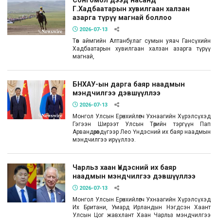
Сонгомол дээд насанд
Г.Хадбаатарын хувилгаан халзан
азарга түрүү магнай боллоо
2026-07-13
Төв аймгийн Алтанбулаг сумын уяач Гансүхийн
Хадбаатарын хувилгаан халзан азарга түрүү
магнай,
БНХАУ-ын дарга баяр наадмын
мэндчилгээ дэвшүүллээ
2026-07-13
Монгол Улсын Ерөнхийлөгч Ухнаагийн Хүрэлсүхэд
Гэгээн Ширээт Улсын Төрийн тэргүүн Пап
Арвандөрөвдүгээр Лео Үндэсний их баяр наадмын
мэндчилгээ ирүүллээ.
Чарльз хаан Үндэсний их баяр
наадмын мэндчилгээ дэвшүүллээ
2026-07-13
Монгол Улсын Ерөнхийлөгч Ухнаагийн Хүрэлсүхэд
Их Британи, Умард Ирландын Нэгдсэн Хаант
Улсын Цог жавхлант Хаан Чарльз мэндчилгээ