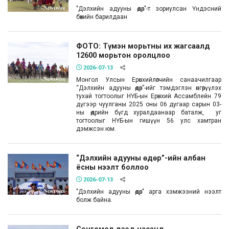
"Дэлхийн адууны өдөр"-т зориулсан Үндэсний
бөхийн барилдаан
ФОТО: Түмэн морьтны их жагсаалд
12600 морьтон оролцлоо
2026-07-13
Монгол Улсын Ерөнхийлөгчийн санаачилгаар
“Дэлхийн адууны өдөр”-ийг тэмдэглэн өнгөрүүлэх
тухай тогтоолыг НҮБ-ын Ерөнхий Ассамблейн 79
дүгээр чуулганы 2025 оны 06 дугаар сарын 03-
ны өдрийн бүгд хуралдаанаар баталж, уг
тогтоолыг НҮБ-ын гишүүн 56 улс хамтран
дэмжсэн юм.
“Дэлхийн адууны өдөр”-ийн албан
ёсны нээлт боллоо
2026-07-13
"Дэлхийн адууны өдөр" арга хэмжээний нээлт
болж байна.