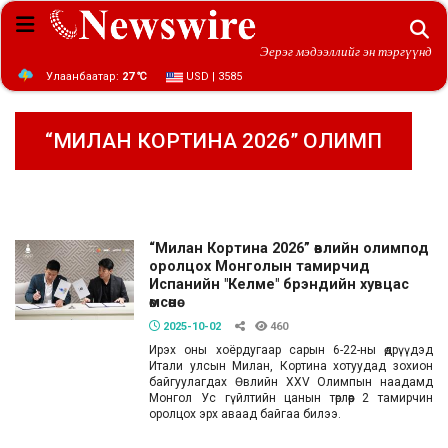
Эерэг мэдээллийг эн тэргүүнд
Улаанбаатар:
27 ℃
USD | 3585
“МИЛАН КОРТИНА 2026” ОЛИМП
“Милан Кортина 2026” өвлийн олимпод
оролцох Монголын тамирчид
Испанийн "Келме" брэндийн хувцас
өмсөнө
2025-10-02
460
Ирэх оны хоёрдугаар сарын 6-22-ны өдрүүдэд
Итали улсын Милан, Кортина хотуудад зохион
байгуулагдах Өвлийн XXV Олимпын наадамд
Монгол Ус гүйлтийн цанын төрлөөр 2 тамирчин
оролцох эрх аваад байгаа билээ.