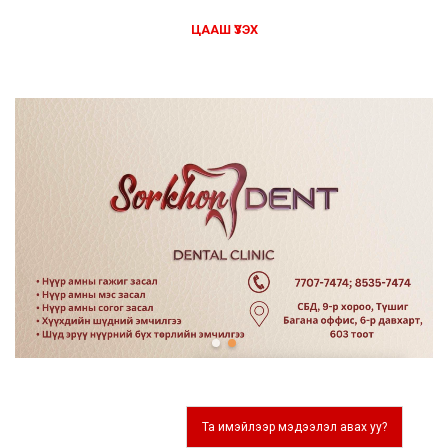
ЦААШ ҮЗЭХ
Та имэйлээр мэдээлэл авах уу?