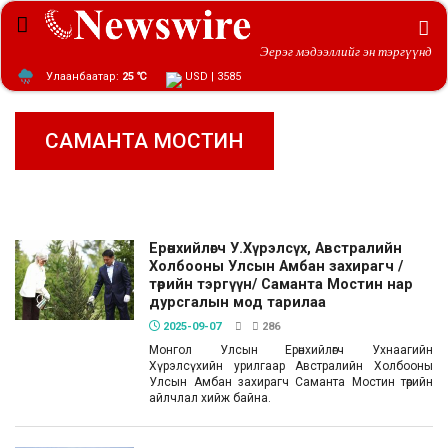
Эерэг мэдээллийг эн тэргүүнд
Улаанбаатар:
25 ℃
USD | 3585
САМАНТА МОСТИН
Ерөнхийлөгч У.Хүрэлсүх, Австралийн
Холбооны Улсын Амбан захирагч /
төрийн тэргүүн/ Саманта Мостин нар
дурсгалын мод тарилаа
2025-09-07
286
Монгол Улсын Ерөнхийлөгч Ухнаагийн
Хүрэлсүхийн урилгаар Австралийн Холбооны
Улсын Амбан захирагч Саманта Мостин төрийн
айлчлал хийж байна.