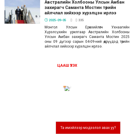
Австралийн Холбооны Улсын Амбан
захирагч Саманта Мостин төрийн
айлчлал хийхээр хүрэлцэн ирлээ
2025-09-05
335
Монгол Улсын Ерөнхийлөгч Ухнаагийн
Хүрэлсүхийн урилгаар Австралийн Холбооны
Улсын Амбан захирагч Саманта Мостин 2025
оны 09 дүгээр сарын 04-09-ний өдрүүдэд төрийн
айлчлал хийхээр хүрэлцэн ирлээ.
ЦААШ ҮЗЭХ
Та имэйлээр мэдээлэл авах уу?