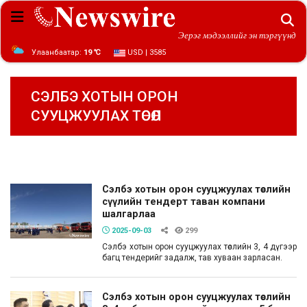
Эерэг мэдээллийг эн тэргүүнд
Улаанбаатар:
19 ℃
USD | 3585
СЭЛБЭ ХОТЫН ОРОН
СУУЦЖУУЛАХ ТӨСӨЛ
Сэлбэ хотын орон сууцжуулах төслийн
сүүлийн тендерт таван компани
шалгарлаа
2025-09-03
299
Сэлбэ хотын орон сууцжуулах төслийн 3, 4 дүгээр
багц тендерийг задалж, тав хуваан зарласан.
Сэлбэ хотын орон сууцжуулах төслийн