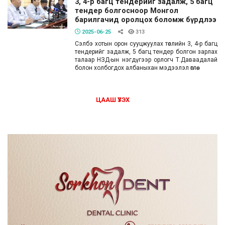
3, 4-р багц тендерийг задалж, 5 багц
тендер болгосноор Монгол
барилгачид оролцох боломж бүрдлээ
2025-06-25
313
Сэлбэ хотын орон сууцжуулах төслийн 3, 4-р багц
тендерийг задалж, 5 багц тендер болгон зарлах
талаар НЗД-ын нэгдүгээр орлогч Т.Даваадалай
болон холбогдох албаныхан мэдээлэл өглөө.
ЦААШ ҮЗЭХ