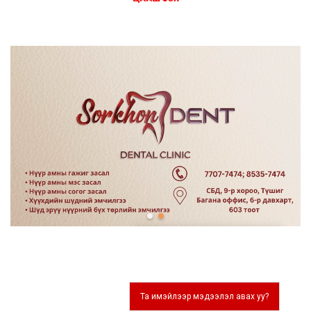
Та имэйлээр мэдээлэл авах уу?