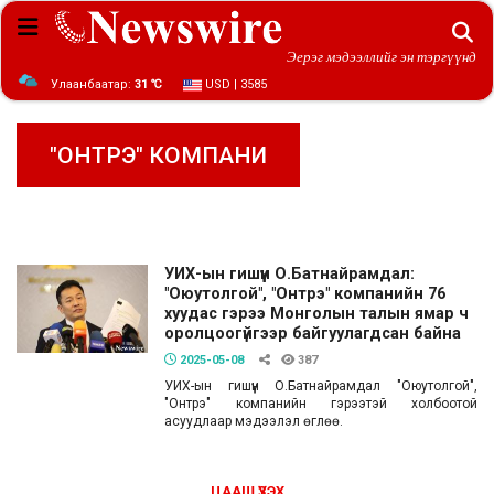
Эерэг мэдээллийг эн тэргүүнд
Улаанбаатар:
31 ℃
USD | 3585
"ОНТРЭ" КОМПАНИ
УИХ-ын гишүүн О.Батнайрамдал:
"Оюутолгой", "Онтрэ" компанийн 76
хуудас гэрээ Монголын талын ямар ч
оролцоогүйгээр байгуулагдсан байна
2025-05-08
387
УИХ-ын гишүүн О.Батнайрамдал "Оюутолгой",
"Онтрэ" компанийн гэрээтэй холбоотой
асуудлаар мэдээлэл өглөө.
ЦААШ ҮЗЭХ