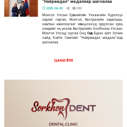
“Найрамдал” медалиар шагналаа
2025-04-03
392
Монгол Улсын Ерөнхийлөгч Ухнаагийн Хүрэлсүх
зарлиг гарган, Монгол, Австралийн харилцаа,
хамтын ажиллагааг хөгжүүлэхэд оруулсан хувь
нэмрийг нь үнэлж Австралийн Холбооны Улсаас
Монгол Улсад суугаа Онц бөгөөд Бүрэн эрхт Элчин
сайд Кэйти Смитийг “Найрамдал медаль”-иар
шагналаа.
ЦААШ ҮЗЭХ