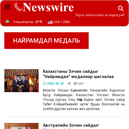
Эерэг мэдээллийг эн тэргүүнд
Улаанбаатар:
27 ℃
USD | 3585
НАЙРАМДАЛ МЕДАЛЬ
Казахстаны Элчин сайдыг
“Найрамдал” медалиар шагналаа
2025-05-02
560
Монгол Улсын Ерөнхийлөгч Ухнаагийн Хүрэлсүх
Бүгд Найрамдах Казахстан Улсаас Монгол
Улсад суугаа Онц бөгөөд Бүрэн эрхт Элчин сайд
Габит Койшибаевийг нутаг буцах болсонтой нь
холбогдуулан хүлээн авч уулзлаа.
Австралийн Элчин сайдыг