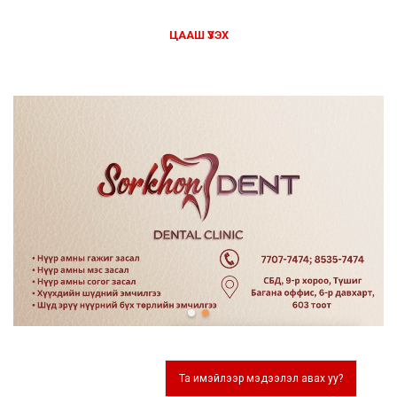
ЦААШ ҮЗЭХ
Та имэйлээр мэдээлэл авах уу?