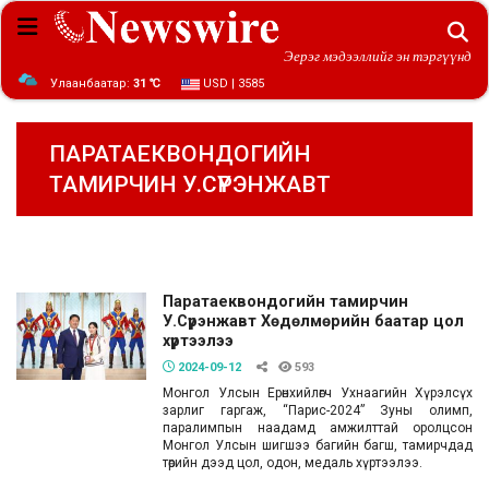
Эерэг мэдээллийг эн тэргүүнд
Улаанбаатар:
31 ℃
USD | 3585
ПАРАТАЕКВОНДОГИЙН
ТАМИРЧИН У.СҮРЭНЖАВТ
Паратаеквондогийн тамирчин
У.Сүрэнжавт Хөдөлмөрийн баатар цол
хүртээлээ
2024-09-12
593
Монгол Улсын Ерөнхийлөгч Ухнаагийн Хүрэлсүх
зарлиг гаргаж, “Парис-2024” Зуны олимп,
паралимпын наадамд амжилттай оролцсон
Монгол Улсын шигшээ багийн багш, тамирчдад
төрийн дээд цол, одон, медаль хүртээлээ.