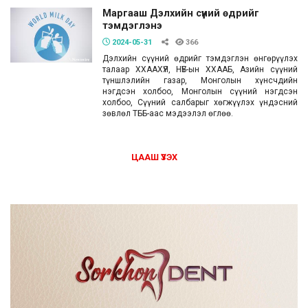
Маргааш Дэлхийн сүүний өдрийг
тэмдэглэнэ
2024-05-31
366
Дэлхийн сүүний өдрийг тэмдэглэн өнгөрүүлэх
талаар ХХААХҮЯ, НҮБ-ын ХХААБ, Азийн сүүний
түншлэлийн газар, Монголын хүнсчдийн
нэгдсэн холбоо, Монголын сүүний нэгдсэн
холбоо, Сүүний салбарыг хөгжүүлэх үндэсний
зөвлөл ТББ-аас мэдээлэл өглөө.
ЦААШ ҮЗЭХ