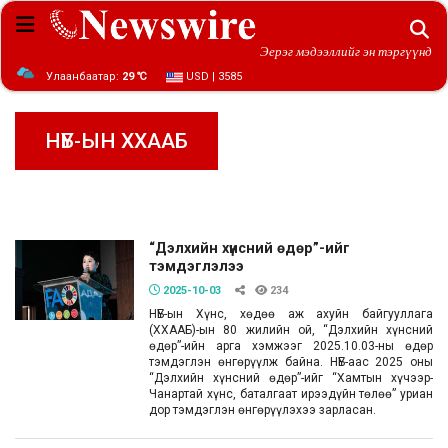
Эерэг мэдээллийг эн тэргүүнд
Улаанбаатар:
29 ℃
USD | 3585
НҮБ-ЫН ХХААБ
“Дэлхийн хүнсний өдөр”-ийг
тэмдэглэлээ
2025-10-03
234
НҮБ-ын Хүнс, хөдөө аж ахуйн байгууллага
(ХХААБ)-ын 80 жилийн ой, “Дэлхийн хүнсний
өдөр”-ийн арга хэмжээг 2025.10.03-ны өдөр
тэмдэглэн өнгөрүүлж байна. НҮБ-аас 2025 оны
“Дэлхийн хүнсний өдөр”-ийг “Хамтын хүчээр-
Чанартай хүнс, баталгаат ирээдүйн төлөө” уриан
дор тэмдэглэн өнгөрүүлэхээ зарласан.